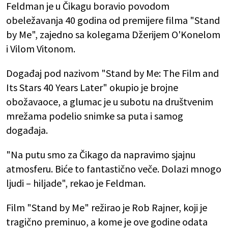
Feldman je u Čikagu boravio povodom
obeležavanja 40 godina od premijere filma "Stand
by Me", zajedno sa kolegama Džerijem O'Konelom
i Vilom Vitonom.
Događaj pod nazivom "Stand by Me: The Film and
Its Stars 40 Years Later" okupio je brojne
obožavaoce, a glumac je u subotu na društvenim
mrežama podelio snimke sa puta i samog
događaja.
"Na putu smo za Čikago da napravimo sjajnu
atmosferu. Biće to fantastično veče. Dolazi mnogo
ljudi – hiljade", rekao je Feldman.
Film "Stand by Me" režirao je Rob Rajner, koji je
tragično preminuo, a kome je ove godine odata