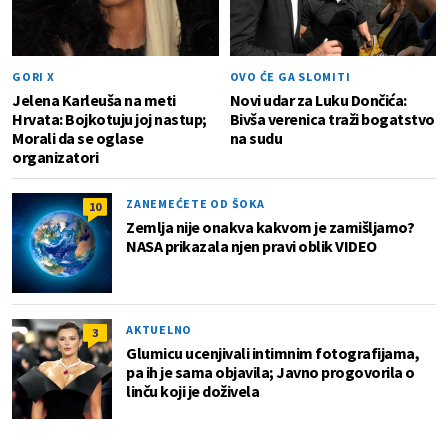
GORI X
OVO ĆE GA SLOMITI
Jelena Karleuša na meti
Novi udar za Luku Dončića:
Hrvata: Bojkotuju joj nastup;
Bivša verenica traži bogatstvo
Morali da se oglase
na sudu
organizatori
ZANEMEĆETE OD ŠOKA
10
Zemlja nije onakva kakvom je zamišljamo?
NASA prikazala njen pravi oblik VIDEO
AKTUELNO
3
Glumicu ucenjivali intimnim fotografijama,
pa ih je sama objavila; Javno progovorila o
linču koji je doživela