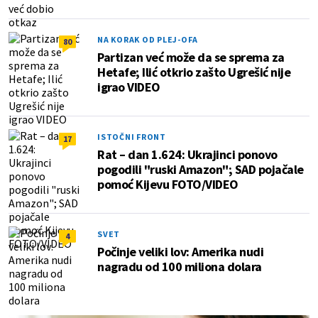
NA KORAK OD PLEJ-OFA
80
Partizan već može da se sprema za
Hetafe; Ilić otkrio zašto Ugrešić nije
igrao VIDEO
ISTOČNI FRONT
17
Rat – dan 1.624: Ukrajinci ponovo
pogodili "ruski Amazon"; SAD pojačale
pomoć Kijevu FOTO/VIDEO
SVET
4
Počinje veliki lov: Amerika nudi
nagradu od 100 miliona dolara