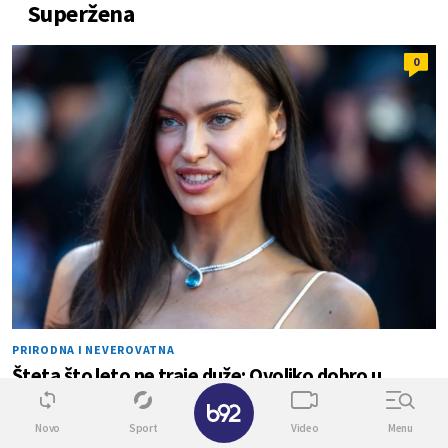
Superžena
0
PRIRODNA I NEVEROVATNA
Šteta što leto ne traje duže: Ovoliko dobro u
bikiniju nikad nije izgledala FOTO
✕
Novo
Sport
Video
Menu