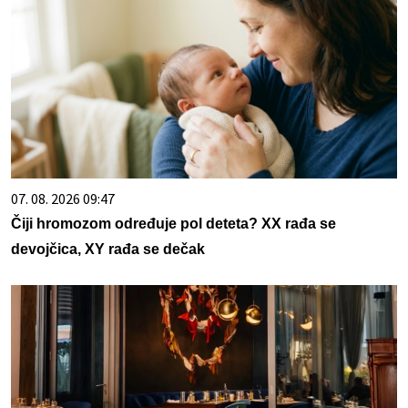
07. 08. 2026 09:47
Čiji hromozom određuje pol deteta? XX rađa se
devojčica, XY rađa se dečak