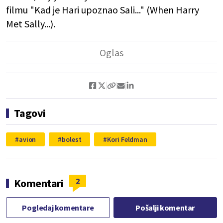
filmu "Kad je Hari upoznao Sali..." (When Harry
Met Sally...).
Tagovi
avion
bolest
Kori Feldman
2
Komentari
Pogledaj komentare
Pošalji komentar