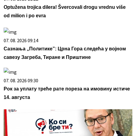
Optužena trojica dilera! Švercovali drogu vrednu više
od milion i po evra
07. 08. 2026 09:14
Сазнања „Политике”: Црна Гора следећа у војном
савезу Загреба, Тиране и Приштине
07. 08. 2026 09:30
Рок за уплату треће рате пореза на имовину истиче
14. августа