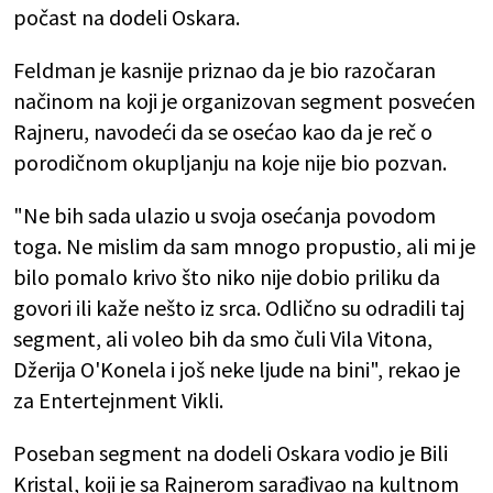
počast na dodeli Oskara.
Feldman je kasnije priznao da je bio razočaran
načinom na koji je organizovan segment posvećen
Rajneru, navodeći da se osećao kao da je reč o
porodičnom okupljanju na koje nije bio pozvan.
"Ne bih sada ulazio u svoja osećanja povodom
toga. Ne mislim da sam mnogo propustio, ali mi je
bilo pomalo krivo što niko nije dobio priliku da
govori ili kaže nešto iz srca. Odlično su odradili taj
segment, ali voleo bih da smo čuli Vila Vitona,
Džerija O'Konela i još neke ljude na bini", rekao je
za Entertejnment Vikli.
Poseban segment na dodeli Oskara vodio je Bili
Kristal, koji je sa Rajnerom sarađivao na kultnom