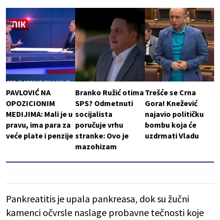
PAVLOVIĆ NA
Branko Ružić otima
Trešće se Crna
OPOZICIONIM
SPS? Odmetnuti
Gora! Knežević
MEDIJIMA: Mali je u
socijalista
najavio političku
pravu, ima para za
poručuje vrhu
bombu koja će
veće plate i penzije
stranke: Ovo je
uzdrmati Vladu
mazohizam
Pankreatitis je upala pankreasa, dok su žučni
kamenci očvrsle naslage probavne tečnosti koje