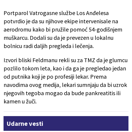
Portparol Vatrogasne službe Los Anđelesa
potvrdio je da su njihove ekipe intervenisale na
aerodromu kako bi pružile pomoć 54-godišnjem
muškarcu. Dodali su da je prevezen u lokalnu
bolnicu radi daljih pregleda i lečenja.
Izvori bliski Feldmanu rekli su za TMZ da je glumcu
pozlilo tokom leta, kao i da ga je pregledao jedan
od putnika koji je po profesiji lekar. Prema
navodima ovog medija, lekari sumnjaju da bi uzrok
njegovih tegoba mogao da bude pankreatitis ili
kamen u žuči.
Udarne vesti