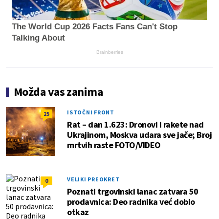
The World Cup 2026 Facts Fans Can't Stop
Talking About
Brainberries
Možda vas zanima
ISTOČNI FRONT
25
Rat – dan 1.623: Dronovi i rakete nad
Ukrajinom, Moskva udara sve jače; Broj
mrtvih raste FOTO/VIDEO
VELIKI PREOKRET
0
Poznati trgovinski lanac zatvara 50
prodavnica: Deo radnika već dobio
otkaz