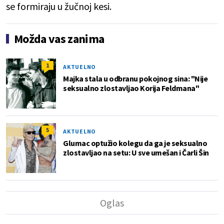
se formiraju u žučnoj kesi.
Možda vas zanima
1
AKTUELNO
Majka stala u odbranu pokojnog sina: "Nije
seksualno zlostavljao Korija Feldmana"
5
AKTUELNO
Glumac optužio kolegu da ga je seksualno
zlostavljao na setu: U sve umešan i Čarli Šin