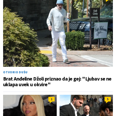
OTVORIO DUŠU
Brat Anđeline Džoli priznao da je gej: "Ljubav se ne
uklapa uvek u okvire"
1
5