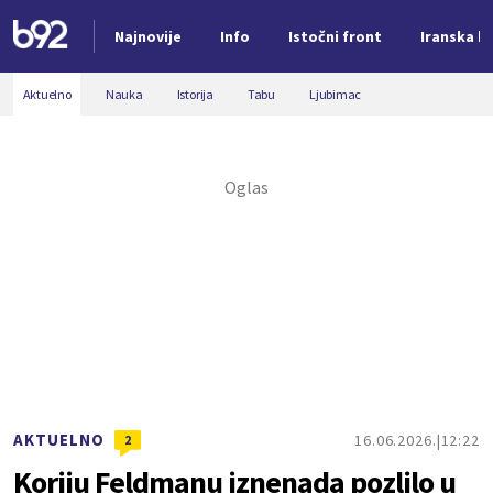
Najnovije
Info
Istočni front
Iranska kr
Nova vest
Aktuelno
Nauka
Istorija
Tabu
Ljubimac
AKTUELNO
16.06.2026.
12:22
2
Koriju Feldmanu iznenada pozlilo u