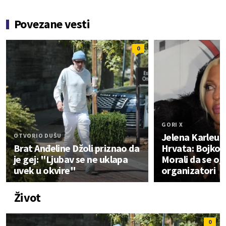
Povezane vesti
0
GORI X
Jelena Karleuš
OTVORIO DUŠU
Brat Anđeline Džoli priznao da
Hrvata: Bojkotu
je gej: "Ljubav se ne uklapa
Morali da se og
uvek u okvire"
organizatori
Život
0