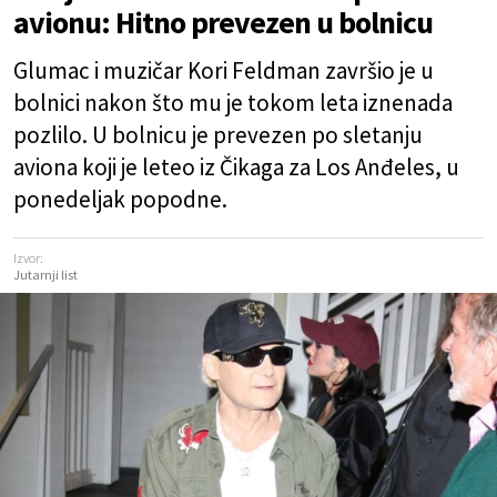
avionu: Hitno prevezen u bolnicu
Glumac i muzičar Kori Feldman završio je u
bolnici nakon što mu je tokom leta iznenada
pozlilo. U bolnicu je prevezen po sletanju
aviona koji je leteo iz Čikaga za Los Anđeles, u
ponedeljak popodne.
Izvor:
Jutarnji list