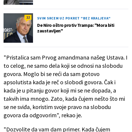
12
SVIM SRCEM UZ POKRET "BEZ KRALJEVA"
De Niro oštro protiv Trampa: "Mora biti
zaustavljen"
"Pristalica sam Prvog amandmana našeg Ustava. I
to celog, ne samo dela koji se odnosi na slobodu
govora. Moglo bi se reći da sam gotovo
apsolutista kada je reč o slobodi govora. Čak i
kada je u pitanju govor koji mi se ne dopada, a
takvih ima mnogo. Zato, kada čujem nešto što mi
se ne sviđa, koristim svoje pravo na slobodu
govora da odgovorim", rekao je.
"Dozvolite da vam dam primer. Kada čujem