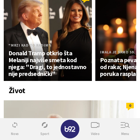
"MRZI KAD TO RADIM"
Donald Tramp otkrio šta
IMALA JE SAMO 59. 
Melaniji najviše smeta kod
Poznata pevač
njega: "Dragi, to jednostavno
od raka; Njena
nije predsednički"
poruka rasplak
Život
0
✕
Novo
Sport
Video
Menu