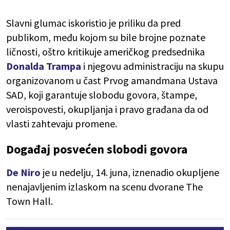
Slavni glumac iskoristio je priliku da pred
publikom, među kojom su bile brojne poznate
ličnosti, oštro kritikuje američkog predsednika
Donalda Trampa
i njegovu administraciju na skupu
organizovanom u čast Prvog amandmana Ustava
SAD, koji garantuje slobodu govora, štampe,
veroispovesti, okupljanja i pravo građana da od
vlasti zahtevaju promene.
Događaj posvećen slobodi govora
De Niro
je u nedelju, 14. juna, iznenadio okupljene
nenajavljenim izlaskom na scenu dvorane The
Town Hall.