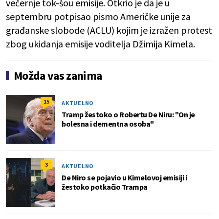
večernje tok-šou emisije. Otkrio je da je u
septembru potpisao pismo Američke unije za
građanske slobode (ACLU) kojim je izražen protest
zbog ukidanja emisije voditelja Džimija Kimela.
Možda vas zanima
15
AKTUELNO
Tramp žestoko o Robertu De Niru: "On je
bolesna i dementna osoba"
3
AKTUELNO
De Niro se pojavio u Kimelovoj emisiji i
žestoko potkačio Trampa