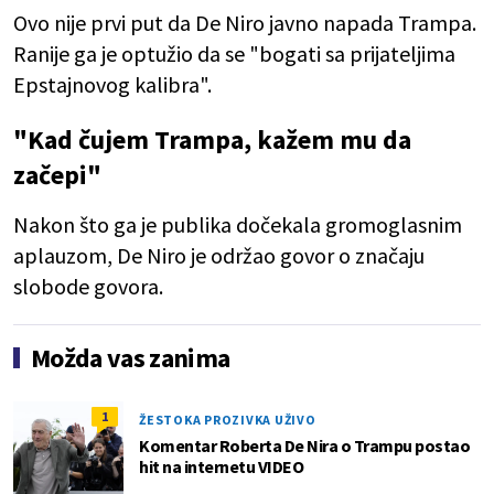
Ovo nije prvi put da De Niro javno napada Trampa.
Ranije ga je optužio da se "bogati sa prijateljima
Epstajnovog kalibra".
"Kad čujem Trampa, kažem mu da
začepi"
Nakon što ga je publika dočekala gromoglasnim
aplauzom, De Niro je održao govor o značaju
slobode govora.
Možda vas zanima
1
ŽESTOKA PROZIVKA UŽIVO
Komentar Roberta De Nira o Trampu postao
hit na internetu VIDEO