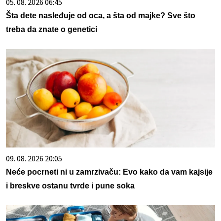
05. 08. 2026 06:45
Šta dete nasleđuje od oca, a šta od majke? Sve što
treba da znate o genetici
09. 08. 2026 20:05
Neće pocrneti ni u zamrzivaču: Evo kako da vam kajsije
i breskve ostanu tvrde i pune soka