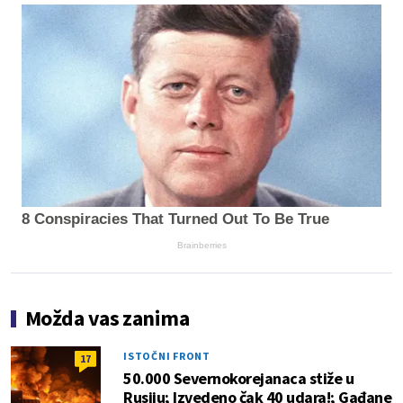
8 Conspiracies That Turned Out To Be True
Brainberries
Možda vas zanima
ISTOČNI FRONT
17
50.000 Severnokorejanaca stiže u
Rusiju; Izvedeno čak 40 udara!; Gađane