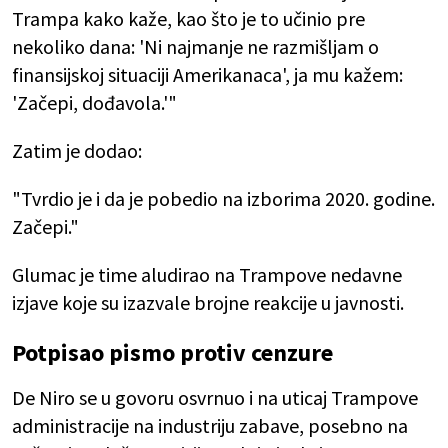
Trampa kako kaže, kao što je to učinio pre
nekoliko dana: 'Ni najmanje ne razmišljam o
finansijskoj situaciji Amerikanaca', ja mu kažem:
'Začepi, dođavola.'"
Zatim je dodao:
"Tvrdio je i da je pobedio na izborima 2020. godine.
Začepi."
Glumac je time aludirao na Trampove nedavne
izjave koje su izazvale brojne reakcije u javnosti.
Potpisao pismo protiv cenzure
De Niro se u govoru osvrnuo i na uticaj Trampove
administracije na industriju zabave, posebno na