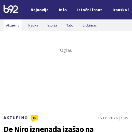
Najnovije
Info
Istočni front
Iranska kr
Nova vest
Aktuelno
Nauka
Istorija
Tabu
Ljubimac
AKTUELNO
16.06.2026.
7:05
10
De Niro iznenada izašao na