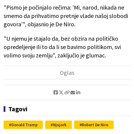
"Pismo je počinjalo rečima: 'Mi, narod, nikada ne
smemo da prihvatimo pretnje vlade našoj slobodi
govora'", objasnio je De Niro.
"U njemu je stajalo da, bez obzira na političko
opredeljenje ili to da li se bavimo politikom, svi
volimo svoju zemlju", zaključio je glumac.
Tagovi
Donald Tramp
Njujork
Robert De Niro