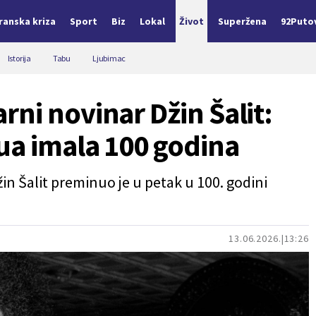
Iranska kriza
Sport
Biz
Lokal
Život
Superžena
92Puto
Istorija
Tabu
Ljubimac
ni novinar Džin Šalit:
ua imala 100 godina
Džin Šalit preminuo je u petak u 100. godini
13.06.2026.
13:26