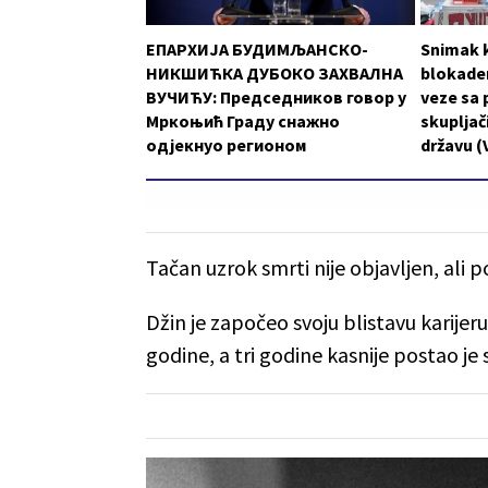
ЕПАРХИЈА БУДИМЉАНСКО-
Snimak k
НИКШИЋКА ДУБОКО ЗАХВАЛНА
blokader
ВУЧИЋУ: Председников говор у
veze sa 
Мркоњић Граду снажно
skupljači
одјекнуо регионом
državu (
Tačan uzrok smrti nije objavljen, ali 
Džin je započeo svoju blistavu karijer
godine, a tri godine kasnije postao je s