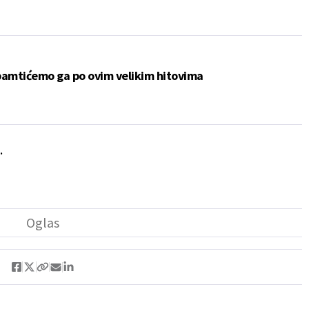
pamtićemo ga po ovim velikim hitovima
.