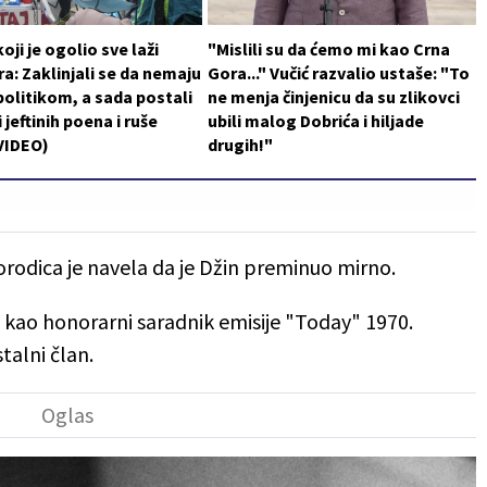
oji je ogolio sve laži
"Mislili su da ćemo mi kao Crna
a: Zaklinjali se da nemaju
Gora..." Vučić razvalio ustaše: "To
politikom, a sada postali
ne menja činjenicu da su zlikovci
 jeftinih poena i ruše
ubili malog Dobrića i hiljade
VIDEO)
drugih!"
porodica je navela da je Džin preminuo mirno.
u kao honorarni saradnik emisije "Today" 1970.
talni član.