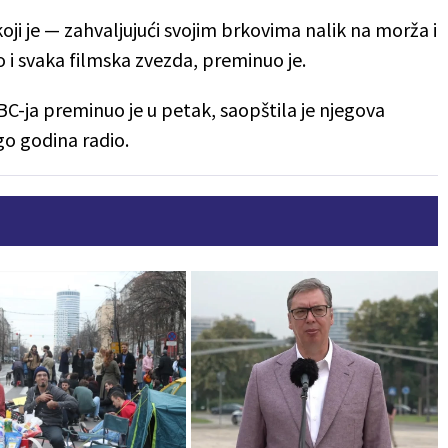
 koji je — zahvaljujući svojim brkovima nalik na morža i
o i svaka filmska zvezda, preminuo je.
BC-ja preminuo je u petak, saopštila je njegova
go godina radio.