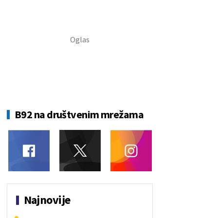
B92 na društvenim mrežama
Najnovije