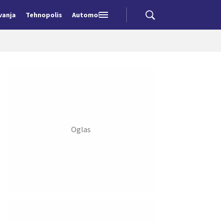
vanja
Tehnopolis
Automobili