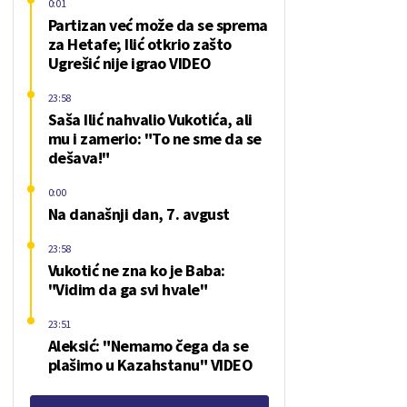
0:01
Partizan već može da se sprema
za Hetafe; Ilić otkrio zašto
Ugrešić nije igrao VIDEO
23:58
Saša Ilić nahvalio Vukotića, ali
mu i zamerio: "To ne sme da se
dešava!"
0:00
Na današnji dan, 7. avgust
23:58
Vukotić ne zna ko je Baba:
"Vidim da ga svi hvale"
23:51
Aleksić: "Nemamo čega da se
plašimo u Kazahstanu" VIDEO