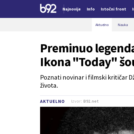
Najnovije
Info
Istočni front
Nova vest
Aktuelno
Nauka
Preminuo legendar
Ikona "Today" šo
Poznati novinar i filmski kritičar 
života.
Izvor:
B92.net
AKTUELNO