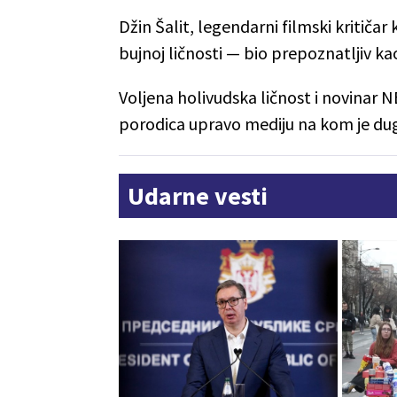
Džin Šalit, legendarni filmski kritičar
bujnoj ličnosti — bio prepoznatljiv ka
Voljena holivudska ličnost i novinar N
porodica upravo mediju na kom je du
Udarne vesti