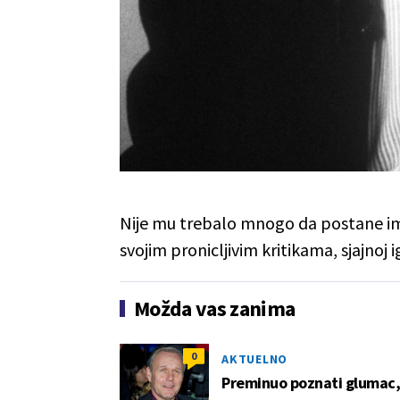
Nije mu trebalo mnogo da postane im
svojim pronicljivim kritikama, sjajnoj i
Možda vas zanima
0
AKTUELNO
Preminuo poznati glumac, 