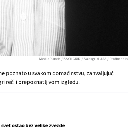
MediaPunch / BACKGRID / Backgrid USA / Profimedia
e poznato u svakom domaćinstvu, zahvaljujući
gri reči i prepoznatljivom izgledu.
svet ostao bez velike zvezde