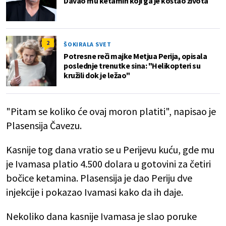
Davao mu ketamin koji ga je koštao života
2
ŠOKIRALA SVET
Potresne reči majke Metjua Perija, opisala
poslednje trenutke sina: "Helikopteri su
kružili dok je ležao"
"Pitam se koliko će ovaj moron platiti", napisao je
Plasensija Čavezu.
Kasnije tog dana vratio se u Perijevu kuću, gde mu
je Ivamasa platio 4.500 dolara u gotovini za četiri
bočice ketamina. Plasensija je dao Periju dve
injekcije i pokazao Ivamasi kako da ih daje.
Nekoliko dana kasnije Ivamasa je slao poruke