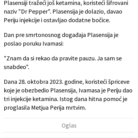
Plasensiji tražeći još ketamina, koristeći šifrovani
naziv "Dr Pepper". Plasensija je dolazio, davao
Periju injekcije i ostavljao dodatne bočice.
Dan pre smrtonosnog događaja Plasensija je
poslao poruku Ivamasi:
"Znam da si rekao da pravite pauzu. Ja sam se
snabdeo".
Dana 28. oktobra 2023. godine, koristeći špriceve
koje je obezbedio Plasensija, Ivamasa je Periju dao
tri injekcije ketamina. Istog dana hitna pomoć je
proglasila Metjua Perija mrtvim.