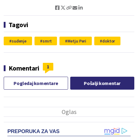
Tagovi
suđenje
smrt
Metju Peri
doktor
1
Komentari
Pogledaj komentare
Pošalji komentar
PREPORUKA ZA VAS