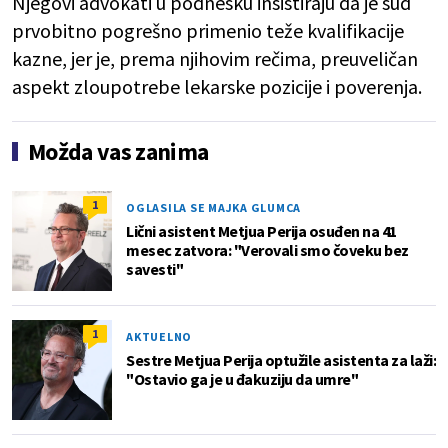
Njegovi advokati u podnesku insistiraju da je sud
prvobitno pogrešno primenio teže kvalifikacije
kazne, jer je, prema njihovim rečima, preuveličan
aspekt zloupotrebe lekarske pozicije i poverenja.
Možda vas zanima
1
OGLASILA SE MAJKA GLUMCA
Lični asistent Metjua Perija osuđen na 41
mesec zatvora: "Verovali smo čoveku bez
savesti"
1
AKTUELNO
Sestre Metjua Perija optužile asistenta za laži:
"Ostavio ga je u đakuziju da umre"