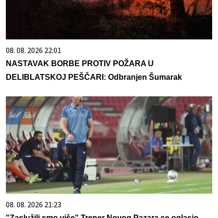
08. 08. 2026 22:01
NASTAVAK BORBE PROTIV POŽARA U
DELIBLATSKOJ PEŠČARI: Odbranjen Šumarak
08. 08. 2026 21:23
"Zaslužili smo više" Trener Novog Pazara se oglasio