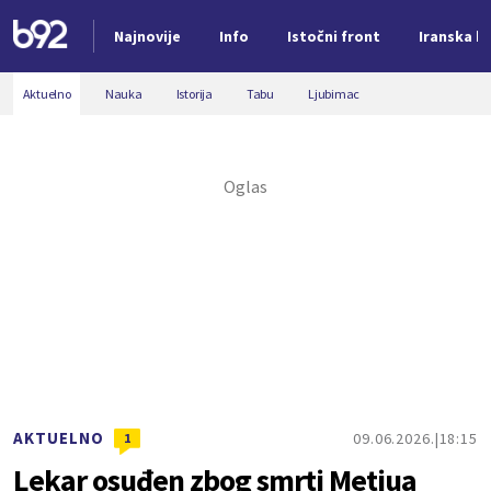
Najnovije
Info
Istočni front
Iranska kr
Nova vest
Aktuelno
Nauka
Istorija
Tabu
Ljubimac
AKTUELNO
09.06.2026.
18:15
1
Lekar osuđen zbog smrti Metjua