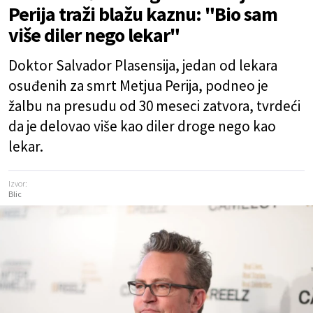
Perija traži blažu kaznu: "Bio sam
više diler nego lekar"
Doktor Salvador Plasensija, jedan od lekara
osuđenih za smrt Metjua Perija, podneo je
žalbu na presudu od 30 meseci zatvora, tvrdeći
da je delovao više kao diler droge nego kao
lekar.
Izvor:
Blic