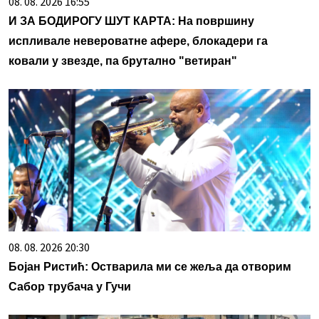
08. 08. 2026 16:55
И ЗА БОДИРОГУ ШУТ КАРТА: На површину
испливале невероватне афере, блокадери га
ковали у звезде, па брутално "ветиран"
08. 08. 2026 20:30
Бојан Ристић: Остварила ми се жеља да отворим
Сабор трубача у Гучи