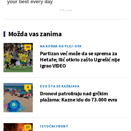
your best every day
CTA Love
Možda vas zanima
NA KORAK OD PLEJ-OFA
80
Partizan već može da se sprema za
Hetafe; Ilić otkrio zašto Ugrešić nije
igrao VIDEO
EVO ŠTA SE KAŽNJAVA
6
Dronovi patroliraju nad grčkim
plažama: Kazne idu do 73.000 evra
ISTOČNI FRONT
17