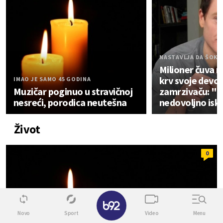
NASTAVLJA DA ŠOKI
Milioner čuva 
krv svoje devoj
IMAO JE SAMO 45 GODINA
Muzičar poginuo u stravičnoj
zamrzivaču: "Vr
nesreći, porodica neutešna
nedovoljno isk
Život
0
✕
Novo
Sport
Video
Menu