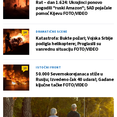
Rat – dan 1.624: Ukrajinci ponovo
pogodili "ruski Amazon"; SAD pojačale
pomoć Kijevu FOTO/VIDEO
DRAMATIČNE SCENE
14
Katastrofa: Bukte požari; Vojska Srbije
podigla helikoptere; Proglasili su
vanrednu situaciju FOTO/VIDEO
ISTOČNI FRONT
13
50.000 Severnokorejanaca stiže u
Rusiju; Izvedeno čak 40 udara!; Gađane
ključne tačke FOTO/VIDEO