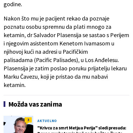
godine.
Nakon što mu je pacijent rekao da poznaje
poznatu osobu spremnu da plati mnogo za
ketamin, dr Salvador Plasensija se sastao s Perijem
i njegovim asistentom Kenetom Ivamasom u
njihovoj kući na adresi u Pacifičkim
palisadama (Pacific Palisades), u Los Anđelesu.
Plasensija je zatim poslao poruku prijatelju lekaru
Marku Čavezu, koji je pristao da mu nabavi
ketamin.
Možda vas zanima
3
AKTUELNO
"Krivcu za smrt Metjua Perija" sledi presuda: