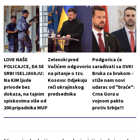
LOVE NAŠE
Zelenski pred
Podgorica će
POLICAJCE, DA SE
Vučićem odgovorio
sarađivati sa OVK!
SRBI ISELJAVAJU:
na pitanje o tzv.
Bruka za brukom -
Na KiM ljude
Kosovu: Odjekuju
stiže nam novi
privode bez
reči ukrajinskog
udarac od "braće":
dokaza, na tajnim
predsednika
Crna Gora u
spiskovima više od
vojnom paktu
200 pripadnika MUP
protiv Srbije?!