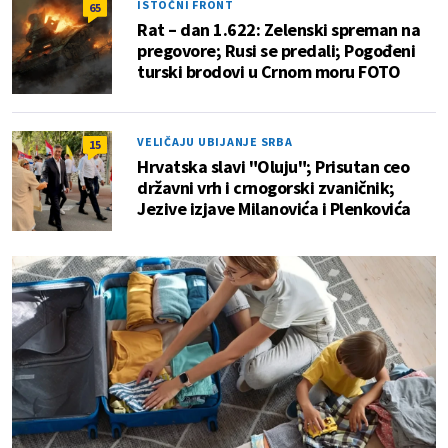
ISTOČNI FRONT
65
Rat – dan 1.622: Zelenski spreman na
pregovore; Rusi se predali; Pogođeni
turski brodovi u Crnom moru FOTO
VELIČAJU UBIJANJE SRBA
15
Hrvatska slavi "Oluju"; Prisutan ceo
državni vrh i crnogorski zvaničnik;
Jezive izjave Milanovića i Plenkovića