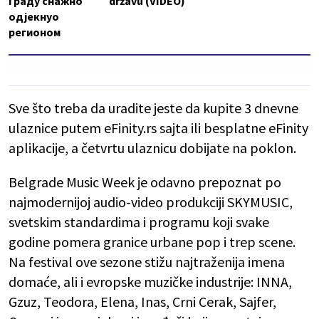
Граду снажно
državu (VIDEO)
одјекнуо
регионом
Sve što treba da uradite jeste da kupite 3 dnevne
ulaznice putem eFinity.rs sajta ili besplatne eFinity
aplikacije, a četvrtu ulaznicu dobijate na poklon.
Belgrade Music Week je odavno prepoznat po
najmodernijoj audio-video produkciji SKYMUSIC,
svetskim standardima i programu koji svake
godine pomera granice urbane pop i trep scene.
Na festival ove sezone stižu najtraženija imena
domaće, ali i evropske muzičke industrije: INNA,
Gzuz, Teodora, Elena, Inas, Crni Cerak, Sajfer,