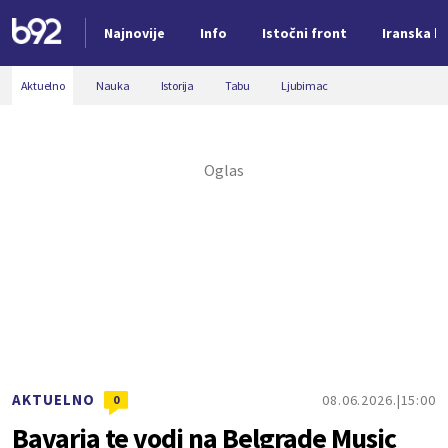
Najnovije
Info
Istočni front
Iranska kr
Nova vest
Aktuelno
Nauka
Istorija
Tabu
Ljubimac
AKTUELNO
08.06.2026.
15:00
0
Bavaria te vodi na Belgrade Music