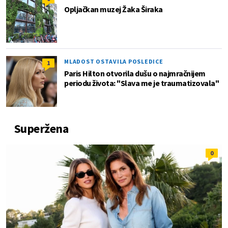
Opljačkan muzej Žaka Širaka
MLADOST OSTAVILA POSLEDICE
1
Paris Hilton otvorila dušu o najmračnijem
periodu života: "Slava me je traumatizovala"
Superžena
0