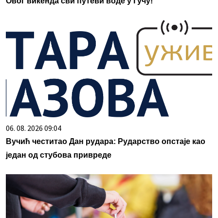
Овог викенда сви путеви воде у Гучу!
06. 08. 2026 09:04
Вучић честитао Дан рудара: Рударство опстаје као
један од стубова привреде