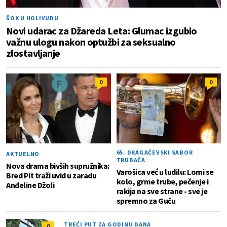
ŠOK U HOLIVUDU
Novi udarac za Džareda Leta: Glumac izgubio
važnu ulogu nakon optužbi za seksualno
zlostavljanje
0
0
65. DRAGAČEVSKI SABOR
AKTUELNO
TRUBAČA
Nova drama bivših supružnika:
Varošica već u ludilu: Lomi se
Bred Pit traži uvid u zaradu
kolo, grme trube, pečenje i
Anđeline Džoli
rakija na sve strane - sve je
spremno za Guču
TREĆI PUT ZA GODINU DANA
0