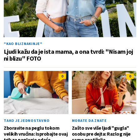
"KAO BLIZNAKINJE"
Ljudi kažu da je ista mama, a ona tvrdi: "Nisam joj
ni blizu" FOTO
0
0
TAKO JE JEDNOSTAVNO
MORATE DA ZNATE
Zboravite na peglu tokom
Zašto sve više ljudi "gugla"
velikih vrućina: Isprobajte ovaj
osobu pre dejta: Razlog nije
trik za peglanje odeće
samo znatiželja