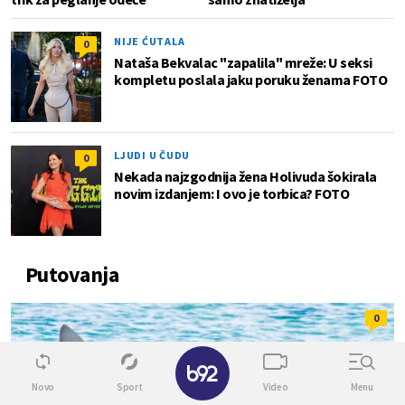
NIJE ĆUTALA
0
Nataša Bekvalac "zapalila" mreže: U seksi
kompletu poslala jaku poruku ženama FOTO
LJUDI U ČUDU
0
Nekada najzgodnija žena Holivuda šokirala
novim izdanjem: I ovo je torbica? FOTO
Putovanja
0
✕
Novo
Sport
Video
Menu