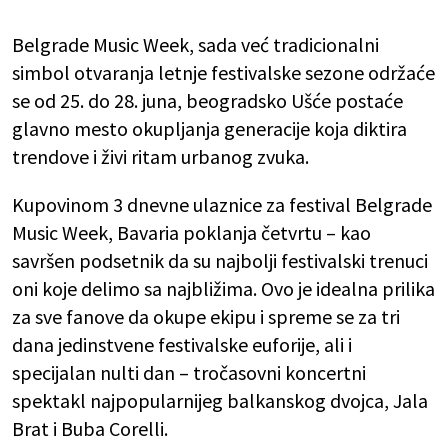
Belgrade Music Week, sada već tradicionalni
simbol otvaranja letnje festivalske sezone održaće
se od 25. do 28. juna, beogradsko Ušće postaće
glavno mesto okupljanja generacije koja diktira
trendove i živi ritam urbanog zvuka.
Kupovinom 3 dnevne ulaznice za festival Belgrade
Music Week, Bavaria poklanja četvrtu – kao
savršen podsetnik da su najbolji festivalski trenuci
oni koje delimo sa najbližima. Ovo je idealna prilika
za sve fanove da okupe ekipu i spreme se za tri
dana jedinstvene festivalske euforije, ali i
specijalan nulti dan – tročasovni koncertni
spektakl najpopularnijeg balkanskog dvojca, Jala
Brat i Buba Corelli.