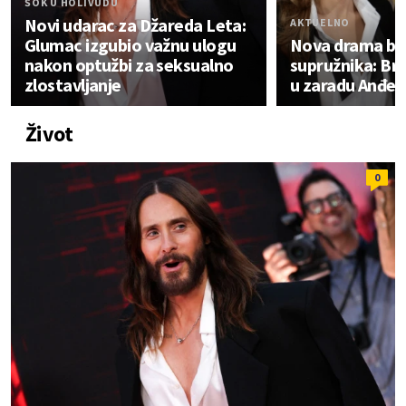
ŠOK U HOLIVUDU
Novi udarac za Džareda Leta:
AKTUELNO
Glumac izgubio važnu ulogu
Nova drama biv
nakon optužbi za seksualno
supružnika: Bre
zlostavljanje
u zaradu Anđeli
Život
0