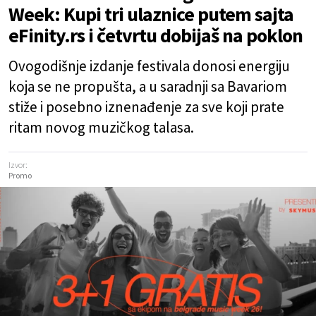
Week: Kupi tri ulaznice putem sajta
eFinity.rs i četvrtu dobijaš na poklon
Ovogodišnje izdanje festivala donosi energiju
koja se ne propušta, a u saradnji sa Bavariom
stiže i posebno iznenađenje za sve koji prate
ritam novog muzičkog talasa.
Izvor:
Promo