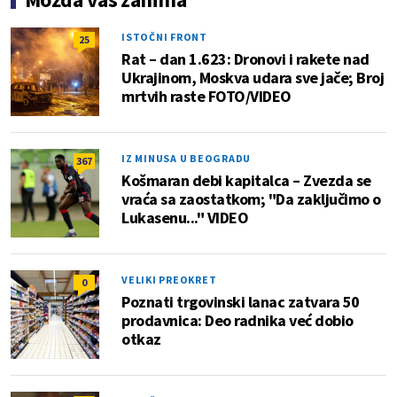
ISTOČNI FRONT
25
Rat – dan 1.623: Dronovi i rakete nad
Ukrajinom, Moskva udara sve jače; Broj
mrtvih raste FOTO/VIDEO
IZ MINUSA U BEOGRADU
367
Košmaran debi kapitalca – Zvezda se
vraća sa zaostatkom; "Da zaključimo o
Lukasenu..." VIDEO
VELIKI PREOKRET
0
Poznati trgovinski lanac zatvara 50
prodavnica: Deo radnika već dobio
otkaz