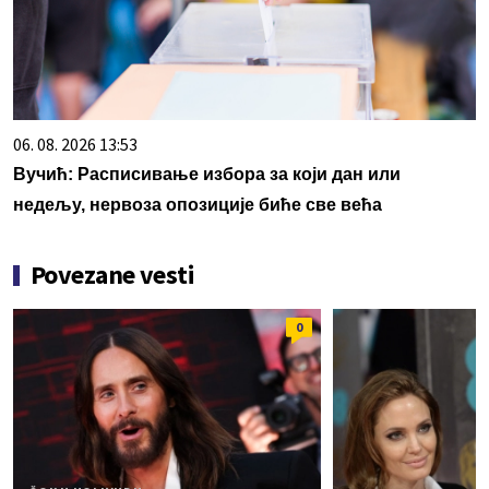
06. 08. 2026 13:53
Вучић: Расписивање избора за који дан или
недељу, нервоза опозиције биће све већа
Povezane vesti
0