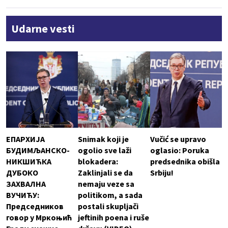
Udarne vesti
ЕПАРХИЈА
Snimak koji je
Vučić se upravo
БУДИМЉАНСКО-
ogolio sve laži
oglasio: Poruka
НИКШИЋКА
blokadera:
predsednika obišla
ДУБОКО
Zaklinjali se da
Srbiju!
ЗАХВАЛНА
nemaju veze sa
ВУЧИЋУ:
politikom, a sada
Председников
postali skupljači
говор у Мркоњић
jeftinih poena i ruše