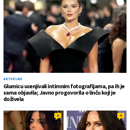
AKTUELNO
Glumicu ucenjivali intimnim fotografijama, pa ih je
sama objavila; Javno progovorila o linču koji je
doživela
0
0