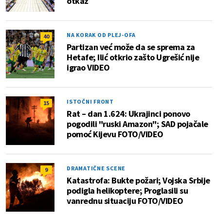
otkaz
NA KORAK OD PLEJ-OFA
40
Partizan već može da se sprema za
Hetafe; Ilić otkrio zašto Ugrešić nije
igrao VIDEO
ISTOČNI FRONT
15
Rat – dan 1.624: Ukrajinci ponovo
pogodili "ruski Amazon"; SAD pojačale
pomoć Kijevu FOTO/VIDEO
DRAMATIČNE SCENE
9
Katastrofa: Bukte požari; Vojska Srbije
podigla helikoptere; Proglasili su
vanrednu situaciju FOTO/VIDEO