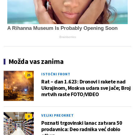
A Rihanna Museum Is Probably Opening Soon
Brainberries
Možda vas zanima
ISTOČNI FRONT
25
Rat – dan 1.623: Dronovi i rakete nad
Ukrajinom, Moskva udara sve jače; Broj
mrtvih raste FOTO/VIDEO
VELIKI PREOKRET
0
Poznati trgovinski lanac zatvara 50
prodavnica: Deo radnika već dobio