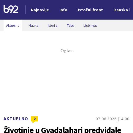
Najnovije
Info
Istočni front
Iranska kr
Nova vest
Aktuelno
Nauka
Istorija
Tabu
Ljubimac
AKTUELNO
07.06.2026.
14:00
0
Životinje u Gvadalahari predviđale