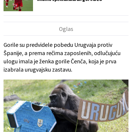
Gorile su predvidele pobedu Urugvaja protiv
Španije, a prema rečima zaposlenih, odlučujuću
ulogu imala je ženka gorile Čenča, koja je prva
izabrala urugvajsku zastavu.