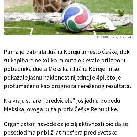
ULISES RUIZ / AFP / Profimedia
Puma je izabrala Južnu Koreju umesto Češke, dok
su kapibare nekoliko minuta oklevale pri izboru
pobednika duela Meksika i Južne Koreje i nisu
pokazale jasnu naklonost nijednoj ekipi, što je
protumačeno kao prognoza nerešenog rezultata.
Na kraju su are "predvidele" još jednu pobedu
Meksika, ovoga puta protiv Češke Republike.
Organizatori navode da je cilj aktivnosti bio da se
posetiocima približi atmosfera pred Svetsko