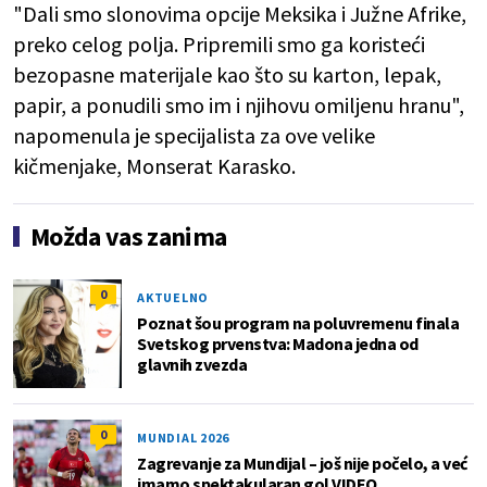
"Dali smo slonovima opcije Meksika i Južne Afrike,
preko celog polja. Pripremili smo ga koristeći
bezopasne materijale kao što su karton, lepak,
papir, a ponudili smo im i njihovu omiljenu hranu",
napomenula je specijalista za ove velike
kičmenjake, Monserat Karasko.
Možda vas zanima
0
AKTUELNO
Poznat šou program na poluvremenu finala
Svetskog prvenstva: Madona jedna od
glavnih zvezda
0
MUNDIAL 2026
Zagrevanje za Mundijal – još nije počelo, a već
imamo spektakularan gol VIDEO