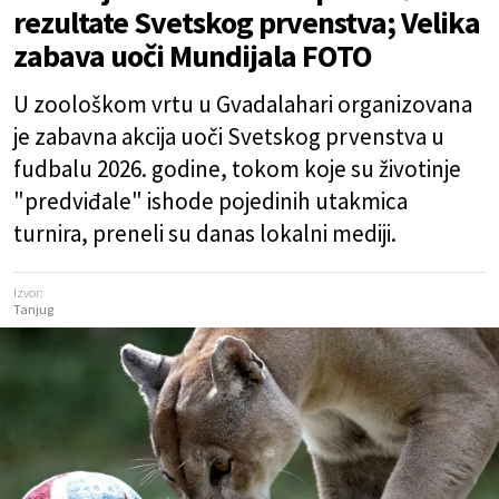
rezultate Svetskog prvenstva; Velika
zabava uoči Mundijala FOTO
U zoološkom vrtu u Gvadalahari organizovana
je zabavna akcija uoči Svetskog prvenstva u
fudbalu 2026. godine, tokom koje su životinje
"predviđale" ishode pojedinih utakmica
turnira, preneli su danas lokalni mediji.
Izvor:
Tanjug