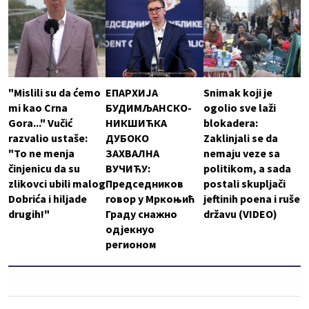
"Mislili su da ćemo
ЕПАРХИЈА
Snimak koji je
mi kao Crna
БУДИМЉАНСКО-
ogolio sve laži
Gora..." Vučić
НИКШИЋКА
blokadera:
razvalio ustaše:
ДУБОКО
Zaklinjali se da
"To ne menja
ЗАХВАЛНА
nemaju veze sa
činjenicu da su
ВУЧИЋУ:
politikom, a sada
zlikovci ubili malog
Председников
postali skupljači
Dobrića i hiljade
говор у Мркоњић
jeftinih poena i ruše
drugih!"
Граду снажно
državu (VIDEO)
одјекнуо
регионом