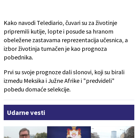
Kako navodi Telediario, čuvari su za životinje
pripremili kutije, lopte i posude sa hranom
obeležene zastavama reprezentacija učesnica, a
izbor životinja tumačen je kao prognoza
pobednika.
Prvi su svoje prognoze dali slonovi, koji su birali
između Meksika i Južne Afrike i "predvideli"
pobedu domaće selekcije.
Udarne vesti