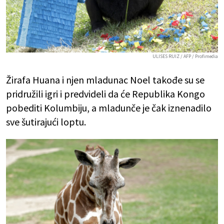
ULISES RUIZ / AFP / Profimedia
Žirafa Huana i njen mladunac Noel takođe su se
pridružili igri i predvideli da će Republika Kongo
pobediti Kolumbiju, a mladunče je čak iznenadilo
sve šutirajući loptu.