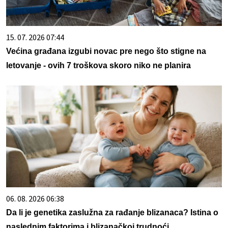
15. 07. 2026 07:44
Većina građana izgubi novac pre nego što stigne na
letovanje - ovih 7 troškova skoro niko ne planira
06. 08. 2026 06:38
Da li je genetika zaslužna za rađanje blizanaca? Istina o
naslednim faktorima i blizanačkoj trudnoći