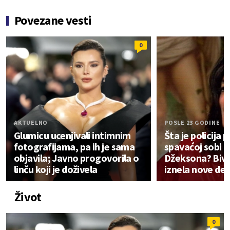
Povezane vesti
0
AKTUELNO
POSLE 23 GODINE
Glumicu ucenjivali intimnim
Šta je policija 
fotografijama, pa ih je sama
spavaćoj sobi 
objavila; Javno progovorila o
Džeksona? Bivš
linču koji je doživela
iznela nove det
Život
0