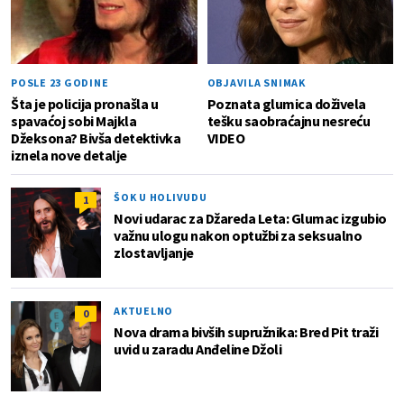
POSLE 23 GODINE
OBJAVILA SNIMAK
Šta je policija pronašla u
Poznata glumica doživela
spavaćoj sobi Majkla
tešku saobraćajnu nesreću
Džeksona? Bivša detektivka
VIDEO
iznela nove detalje
ŠOK U HOLIVUDU
1
Novi udarac za Džareda Leta: Glumac izgubio
važnu ulogu nakon optužbi za seksualno
zlostavljanje
AKTUELNO
0
Nova drama bivših supružnika: Bred Pit traži
uvid u zaradu Anđeline Džoli