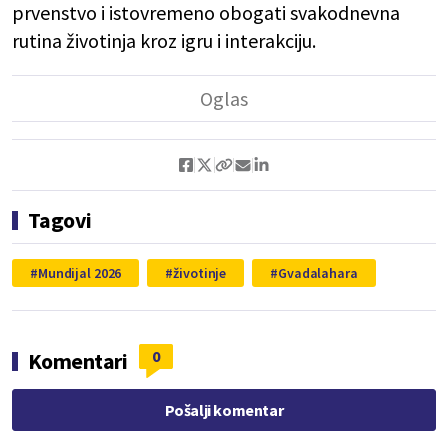
prvenstvo i istovremeno obogati svakodnevna
rutina životinja kroz igru i interakciju.
Tagovi
Mundijal 2026
životinje
Gvadalahara
0
Komentari
Pošalji komentar