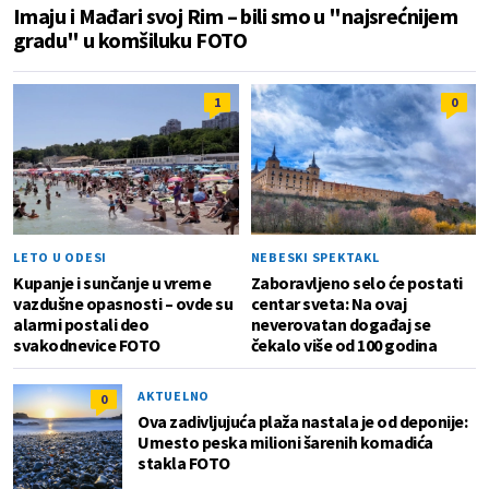
Imaju i Mađari svoj Rim – bili smo u "najsrećnijem
gradu" u komšiluku FOTO
1
0
LETO U ODESI
NEBESKI SPEKTAKL
Kupanje i sunčanje u vreme
Zaboravljeno selo će postati
vazdušne opasnosti – ovde su
centar sveta: Na ovaj
alarmi postali deo
neverovatan događaj se
svakodnevice FOTO
čekalo više od 100 godina
AKTUELNO
0
Ova zadivljujuća plaža nastala je od deponije:
Umesto peska milioni šarenih komadića
stakla FOTO