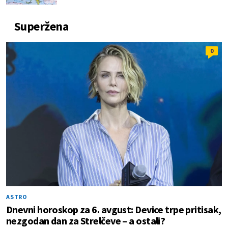
Superžena
0
ASTRO
Dnevni horoskop za 6. avgust: Device trpe pritisak,
nezgodan dan za Strelčeve – a ostali?