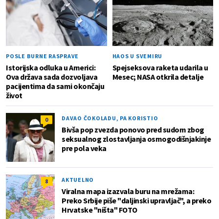
POSLE BURNE RASPRAVE
HAOS U SVEMIRU
Istorijska odluka u Americi:
Spejseksova raketa udarila u
Ova država sada dozvoljava
Mesec; NASA otkrila detalje
pacijentima da sami okončaju
život
DAVAO ČOKOLADU, PA KORISTIO
0
Bivša pop zvezda ponovo pred sudom zbog
seksualnog zlostavljanja osmogodišnjakinje
pre pola veka
AKTUELNO
8
Viralna mapa izazvala buru na mrežama:
Preko Srbije piše "daljinski upravljač", a preko
Hrvatske "ništa" FOTO