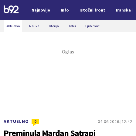
Najnovije
Info
Istočni front
Iranska kr
Nova vest
Aktuelno
Nauka
Istorija
Tabu
Ljubimac
AKTUELNO
04.06.2026.
12:42
0
Preminula Marđan Satrapi