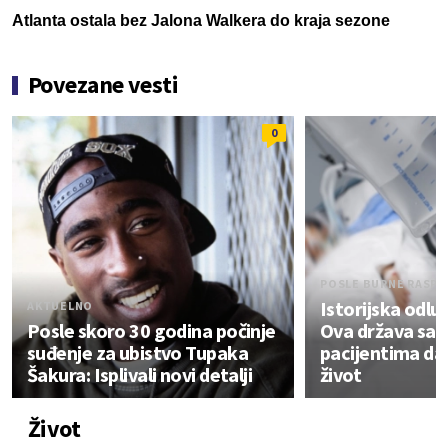
Atlanta ostala bez Jalona Walkera do kraja sezone
Povezane vesti
0
POSLE BURNE RASPR
Istorijska odlu
AKTUELNO
Posle skoro 30 godina počinje
Ova država sad
suđenje za ubistvo Tupaka
pacijentima da
Šakura: Isplivali novi detalji
život
Život