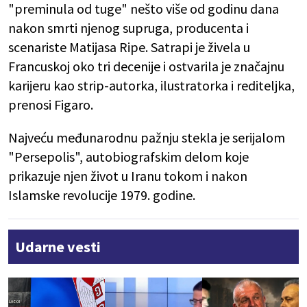
"preminula od tuge" nešto više od godinu dana
nakon smrti njenog supruga, producenta i
scenariste Matijasa Ripe. Satrapi je živela u
Francuskoj oko tri decenije i ostvarila je značajnu
karijeru kao strip-autorka, ilustratorka i rediteljka,
prenosi Figaro.
Najveću međunarodnu pažnju stekla je serijalom
"Persepolis", autobiografskim delom koje
prikazuje njen život u Iranu tokom i nakon
Islamske revolucije 1979. godine.
Udarne vesti