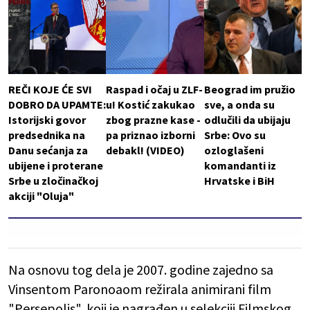
REČI KOJE ĆE SVI
Raspad i očaj u ZLF-
Beograd im pružio
DOBRO DA UPAMTE:
u! Kostić zakukao
sve, a onda su
Istorijski govor
zbog prazne kase -
odlučili da ubijaju
predsednika na
pa priznao izborni
Srbe: Ovo su
Danu sećanja za
debakl! (VIDEO)
ozloglašeni
ubijene i proterane
komandanti iz
Srbe u zločinačkoj
Hrvatske i BiH
akciji "Oluja"
Na osnovu tog dela je 2007. godine zajedno sa
Vinsentom Paronoaom režirala animirani film
"Persepolis", koji je nagrađen u selekciji Filmskog