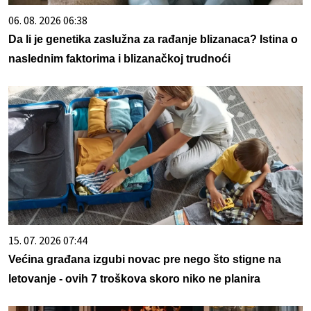
06. 08. 2026 06:38
Da li je genetika zaslužna za rađanje blizanaca? Istina o
naslednim faktorima i blizanačkoj trudnoći
15. 07. 2026 07:44
Većina građana izgubi novac pre nego što stigne na
letovanje - ovih 7 troškova skoro niko ne planira