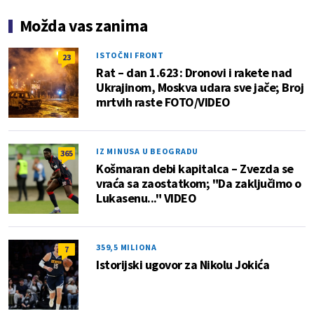
Možda vas zanima
ISTOČNI FRONT
23
Rat – dan 1.623: Dronovi i rakete nad
Ukrajinom, Moskva udara sve jače; Broj
mrtvih raste FOTO/VIDEO
IZ MINUSA U BEOGRADU
365
Košmaran debi kapitalca – Zvezda se
vraća sa zaostatkom; "Da zaključimo o
Lukasenu..." VIDEO
359,5 MILIONA
7
Istorijski ugovor za Nikolu Jokića