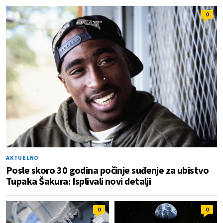
0
AKTUELNO
Posle skoro 30 godina počinje suđenje za ubistvo
Tupaka Šakura: Isplivali novi detalji
0
0