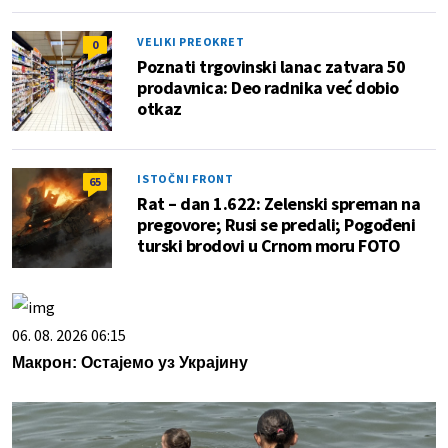
VELIKI PREOKRET
0
Poznati trgovinski lanac zatvara 50
prodavnica: Deo radnika već dobio
otkaz
ISTOČNI FRONT
65
Rat – dan 1.622: Zelenski spreman na
pregovore; Rusi se predali; Pogođeni
turski brodovi u Crnom moru FOTO
06. 08. 2026 06:15
Макрон: Остајемо уз Украјину