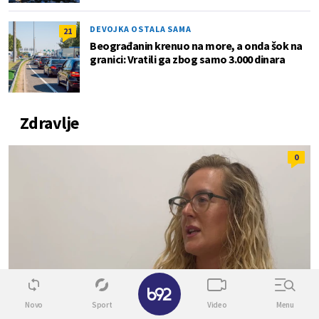
DEVOJKA OSTALA SAMA
21
Beograđanin krenuo na more, a onda šok na
granici: Vratili ga zbog samo 3.000 dinara
Zdravlje
0
✕
Novo
Sport
Video
Menu