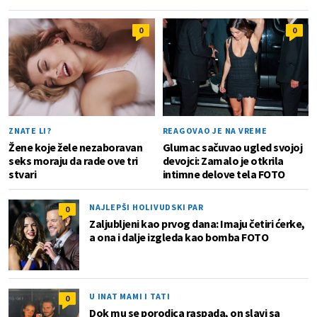
0
0
ZNATE LI?
REAGOVAO JE NA VREME
Žene koje žele nezaboravan
Glumac sačuvao ugled svojoj
seks moraju da rade ove tri
devojci: Zamalo je otkrila
stvari
intimne delove tela FOTO
NAJLEPŠI HOLIVUDSKI PAR
0
Zaljubljeni kao prvog dana: Imaju četiri ćerke,
a ona i dalje izgleda kao bomba FOTO
U INAT MAMI I TATI
0
Dok mu se porodica raspada, on slavi sa