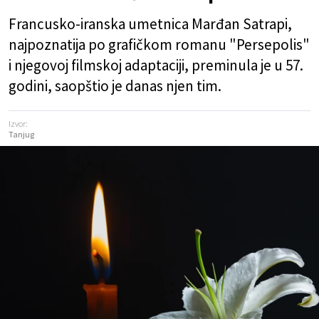
Francusko-iranska umetnica Marđan Satrapi,
najpoznatija po grafičkom romanu "Persepolis"
i njegovoj filmskoj adaptaciji, preminula je u 57.
godini, saopštio je danas njen tim.
Izvor:
Tanjug