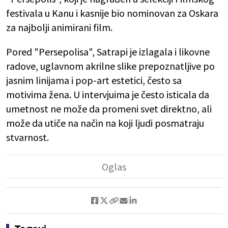
festivala u Kanu i kasnije bio nominovan za Oskara
za najbolji animirani film.
Pored "Persepolisa", Satrapi je izlagala i likovne
radove, uglavnom akrilne slike prepoznatljive po
jasnim linijama i pop-art estetici, često sa
motivima žena. U intervjuima je često isticala da
umetnost ne može da promeni svet direktno, ali
može da utiče na način na koji ljudi posmatraju
stvarnost.