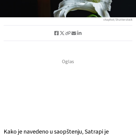
chaphot/Shutterstock
Kako je navedeno u saopštenju, Satrapi je