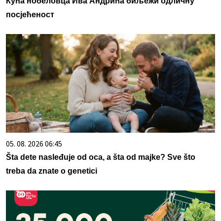
Кућа нобеловца Ива Андрића биљежи одличну
посјећеност
05. 08. 2026 06:45
Šta dete nasleđuje od oca, a šta od majke? Sve što
treba da znate o genetici