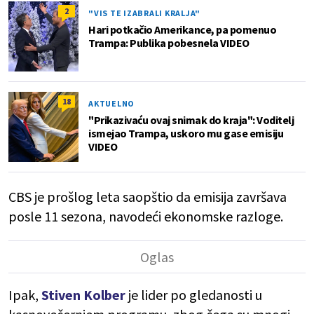
2
"VIS TE IZABRALI KRALJA"
Hari potkačio Amerikance, pa pomenuo
Trampa: Publika pobesnela VIDEO
18
AKTUELNO
"Prikazivaću ovaj snimak do kraja": Voditelj
ismejao Trampa, uskoro mu gase emisiju
VIDEO
CBS je prošlog leta saopštio da emisija završava
posle 11 sezona, navodeći ekonomske razloge.
Ipak,
Stiven Kolber
je lider po gledanosti u