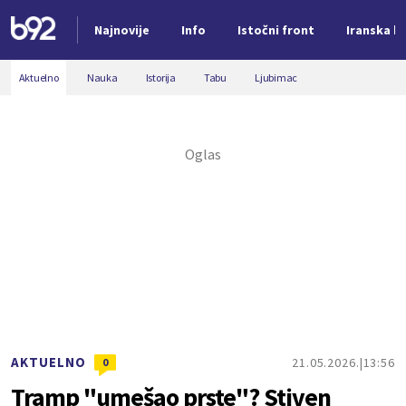
Najnovije
Info
Istočni front
Iranska kr
Nova vest
Aktuelno
Nauka
Istorija
Tabu
Ljubimac
AKTUELNO
21.05.2026.
13:56
0
Tramp "umešao prste"? Stiven