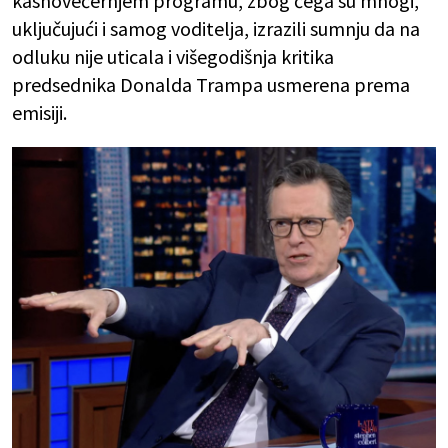
kasnovečernjem programu, zbog čega su mnogi,
uključujući i samog voditelja, izrazili sumnju da na
odluku nije uticala i višegodišnja kritika
predsednika Donalda Trampa usmerena prema
emisiji.