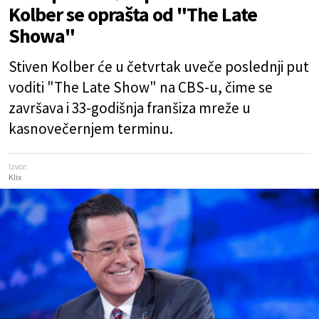
Kolber se oprašta od "The Late
Showa"
Stiven Kolber će u četvrtak uveče poslednji put
voditi "The Late Show" na CBS-u, čime se
završava i 33-godišnja franšiza mreže u
kasnovečernjem terminu.
Izvor:
Klix