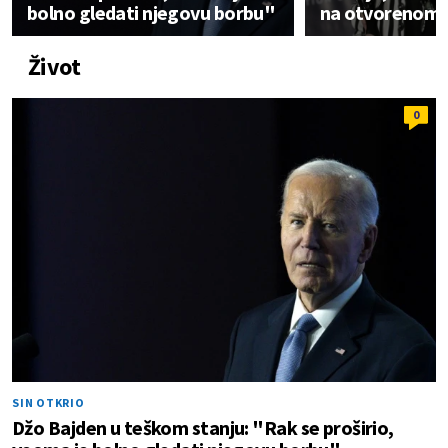
bolno gledati njegovu borbu"
na otvorenom 
Život
0
SIN OTKRIO
Džo Bajden u teškom stanju: "Rak se proširio,