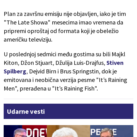
Plan za završnu emisiju nije objavljen, iako je tim
"The Late Showa" mesecima imao vremena da
pripremi oproštaj od formata koji je obeležio
američku televiziju.
U poslednjoj sedmici među gostima su bili Majkl
Kiton, Džon Stjuart, Džulija Luis-Drajfus,
Stiven
Spilberg
, Dejvid Birn i Brus Springstin, dok je
emitovana i neobična verzija pesme "It’s Raining
Men", prerađena u "It’s Raining Fish".
Udarne vesti