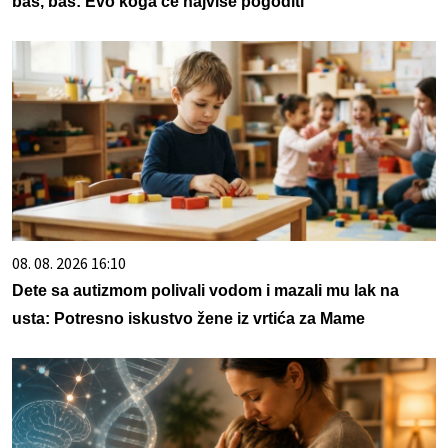
baš, baš: Evo koga će najviše pogoditi
08. 08. 2026 16:10
Dete sa autizmom polivali vodom i mazali mu lak na
usta: Potresno iskustvo žene iz vrtića za Mame