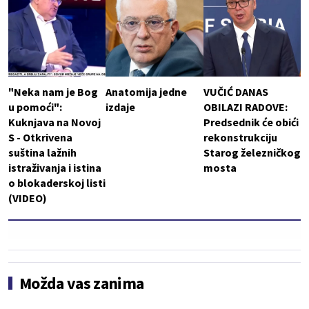
"Neka nam je Bog
Anatomija jedne
VUČIĆ DANAS
u pomoći":
izdaje
OBILAZI RADOVE:
Kuknjava na Novoj
Predsednik će obići
S - Otkrivena
rekonstrukciju
suština lažnih
Starog železničkog
istraživanja i istina
mosta
o blokaderskoj listi
(VIDEO)
Možda vas zanima