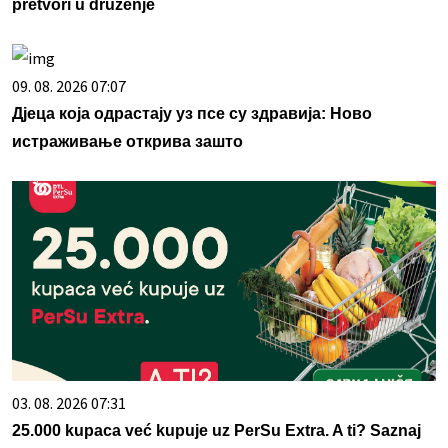
pretvori u druženje
09. 08. 2026 07:07
Дјеца која одрастају уз псе су здравија: Ново
истраживање открива зашто
03. 08. 2026 07:31
25.000 kupaca već kupuje uz PerSu Extra. A ti? Saznaj