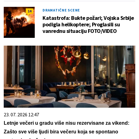
DRAMATIČNE SCENE
14
Katastrofa: Bukte požari; Vojska Srbije
podigla helikoptere; Proglasili su
vanrednu situaciju FOTO/VIDEO
23. 07. 2026 12:47
Letnje večeri u gradu više nisu rezervisane za vikend:
Zašto sve više ljudi bira večeru koja se spontano