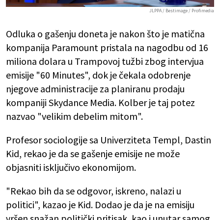
JLPPA / Bestimage / Profimedia
Odluka o gašenju doneta je nakon što je matična
kompanija Paramount pristala na nagodbu od 16
miliona dolara u Trampovoj tužbi zbog intervjua
emisije "60 Minutes", dok je čekala odobrenje
njegove administracije za planiranu prodaju
kompaniji Skydance Media. Kolber je taj potez
nazvao "velikim debelim mitom".
Profesor sociologije sa Univerziteta Templ, Dastin
Kid, rekao je da se gašenje emisije ne može
objasniti isključivo ekonomijom.
"Rekao bih da se odgovor, iskreno, nalazi u
politici", kazao je Kid. Dodao je da je na emisiju
vršen snažan politički pritisak, kao i unutar samog