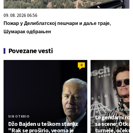
09. 08. 2026 06:56
Пожар у Делиблатској пешчари и даље траје,
Шумарак одбрањен
Povezane vesti
0
"ZDRAVLJE JE PRIO
Legendarni rok
SIN OTKRIO
Džo Bajden u teškom stanju:
sa scene; Otka
"Rak se proširio, veoma je
turneje, očekuj