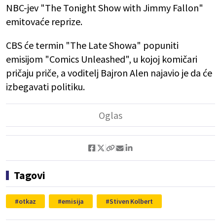
NBC-jev "The Tonight Show with Jimmy Fallon"
emitovaće reprize.
CBS će termin "The Late Showa" popuniti
emisijom "Comics Unleashed", u kojoj komičari
pričaju priče, a voditelj Bajron Alen najavio je da će
izbegavati politiku.
Tagovi
otkaz
emisija
Stiven Kolbert