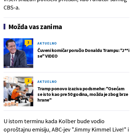
CBS-a.
Možda vas zanima
3
AKTUELNO
Čuveni komičar poručio Donaldu Trampu: "J**i
se" VIDEO
2
AKTUELNO
Tramp ponovo izaziva podsmehe: "Osećam
se isto kao pre 50 godina, možda je zbog brze
hrane"
U istom terminu kada Kolber bude vodio
oproštajnu emisiju, ABC-jev "Jimmy Kimmel Live!" i