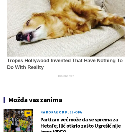
Tropes Hollywood Invented That Have Nothing To
Do With Reality
Brainberries
Možda vas zanima
NA KORAK OD PLEJ-OFA
80
Partizan već može da se sprema za
Hetafe; Ilić otkrio zašto Ugrešić nije
igrao VIDEO