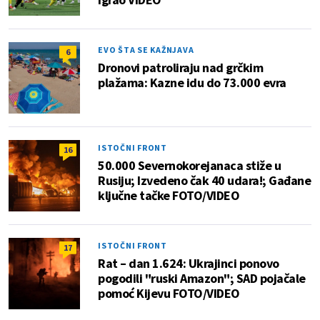
EVO ŠTA SE KAŽNJAVA
6
Dronovi patroliraju nad grčkim
plažama: Kazne idu do 73.000 evra
ISTOČNI FRONT
16
50.000 Severnokorejanaca stiže u
Rusiju; Izvedeno čak 40 udara!; Gađane
ključne tačke FOTO/VIDEO
ISTOČNI FRONT
17
Rat – dan 1.624: Ukrajinci ponovo
pogodili "ruski Amazon"; SAD pojačale
pomoć Kijevu FOTO/VIDEO