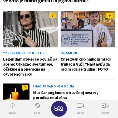
veoma je bolno gledati njegovu borbu"
0
0
"ZDRAVLJE JE PRIORITET"
65. SABOR
Legendarni roker se povlači sa
On je zvanično najbolji mladi
scene; Otkazao sve turneje,
trubač u Guči: "Nastaviću da
očekuje ga operacija na
radim i da se trudim" FOTO
otvorenom srcu
IMAO JE SAMO 45 GODINA
1
Muzičar poginuo u stravičnoj nesreći,
porodica neutešna
✕
Novo
Sport
Video
Menu