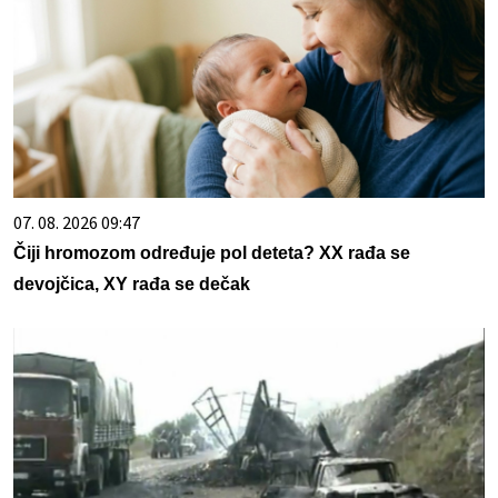
07. 08. 2026 09:47
Čiji hromozom određuje pol deteta? XX rađa se
devojčica, XY rađa se dečak