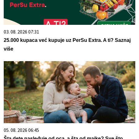
03. 08. 2026 07:31
25.000 kupaca već kupuje uz PerSu Extra. A ti? Saznaj
više
05. 08. 2026 06:45
Šta dete nasleđuje od oca, a šta od majke? Sve što