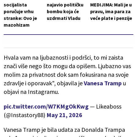
socijalista
najavio političku
MEDIJIMA: Mali je u
poručuje vrhu
bombu koja će
pravu, ima para za
stranke: Ovo je
uzdrmati Vladu
veće plate i penzije
mazohizam
Hvala vam na ljubaznosti i podršci, to mi zaista
znači više nego što mogu da opišem. Ljubazno vas
molim za privatnost dok sam fokusirana na svoje
zdravlje i oporavak", objavila je
Vanesa Tramp
u
objavi na Instagramu.
pic.twitter.com/W7KMgOkKwg
— Likeaboss
(@Instastory88)
May 21, 2026
Vanesa Tramp je bila udata za Donalda Trampa