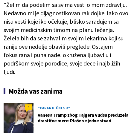
"Želim da podelim sa svima vesti o mom zdravlju.
Nedavno mi je dijagnostikovan rak dojke. Iako ovo
nisu vesti koje iko očekuje, blisko sarađujem sa
svojim medicinskim timom na planu lečenja.
Želela bih da se zahvalim svojim lekarima koji su
ranije ove nedelje obavili preglede. Ostajem
fokusirana i puna nade, okružena ljubavlju i
podrškom svoje porodice, svoje dece i najbližih
ljudi.
Možda vas zanima
3
"PARANOIČNI SU"
Vanesa Tramp zbog Tajgera Vudsa preduzela
drastične mere: Plaše se jedne stvari