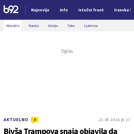
Najnovije
Info
Istočni front
Iranska kr
Nova vest
Aktuelno
Nauka
Istorija
Tabu
Ljubimac
AKTUELNO
21.05.2026.
8:27
0
Bivša Trampova snaja objavila da