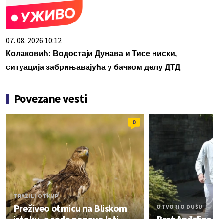
07. 08. 2026 10:12
Колаковић: Водостаји Дунава и Тисе ниски,
ситуација забрињавајућа у бачком делу ДТД
Povezane vesti
0
TRAŽILI OTKUP
Preživeo otmicu na Bliskom
OTVORIO DUŠU
istoku, a sada ponovo leti
Brat Anđeline D