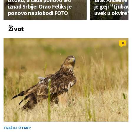
iznad Srbije: Orao Feliks je
je gej: "Ljubav
ponovo na slobodi FOTO
uvek u okvire"
Život
0
TRAŽILI OTKUP