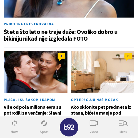
PRIRODNA I NEVEROVATNA
Šteta što leto ne traje duže: Ovoliko dobro u
bikiniju nikad nije izgledala FOTO
1
0
PLAĆALI SU ŠAKOM I KAPOM
OPTEREĆUJU NAŠ MOZAK
Više od pola miliona evra su
Ako sklonite pet predmeta iz
potrošili za venčanje: Slavni
stana, bićete manje pod
par nije štedeo na svojoj
stresom
✕
ljubavi FOTO
Novo
Sport
Video
Menu