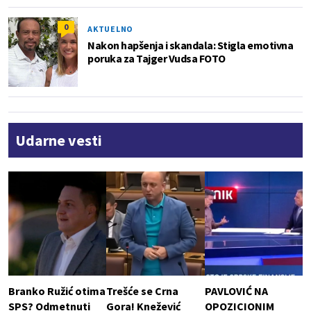
0
AKTUELNO
Nakon hapšenja i skandala: Stigla emotivna
poruka za Tajger Vudsa FOTO
Udarne vesti
Branko Ružić otima
Trešće se Crna
PAVLOVIĆ NA
SPS? Odmetnuti
Gora! Knežević
OPOZICIONIM