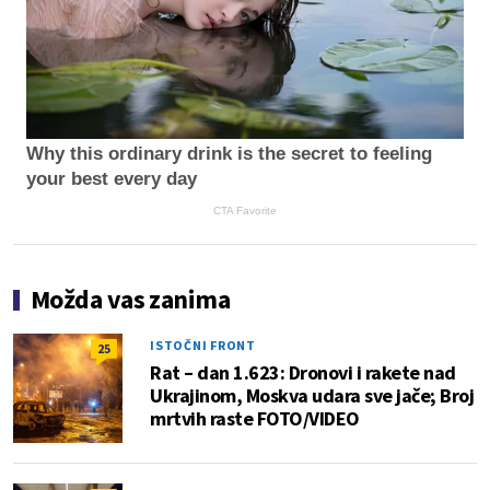
Why this ordinary drink is the secret to feeling
your best every day
CTA Favorite
Možda vas zanima
ISTOČNI FRONT
25
Rat – dan 1.623: Dronovi i rakete nad
Ukrajinom, Moskva udara sve jače; Broj
mrtvih raste FOTO/VIDEO