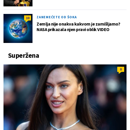
ZANEMEĆETE OD ŠOKA
10
Zemlja nije onakva kakvom je zamišljamo?
NASA prikazala njen pravi oblik VIDEO
Superžena
0