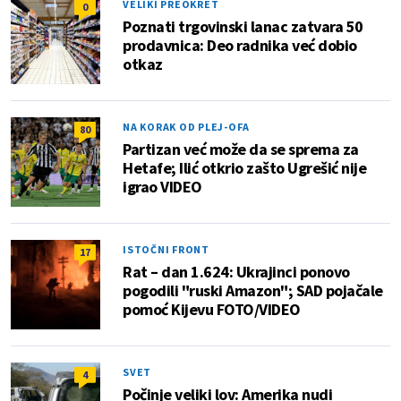
VELIKI PREOKRET
0
Poznati trgovinski lanac zatvara 50
prodavnica: Deo radnika već dobio
otkaz
NA KORAK OD PLEJ-OFA
80
Partizan već može da se sprema za
Hetafe; Ilić otkrio zašto Ugrešić nije
igrao VIDEO
ISTOČNI FRONT
17
Rat – dan 1.624: Ukrajinci ponovo
pogodili "ruski Amazon"; SAD pojačale
pomoć Kijevu FOTO/VIDEO
SVET
4
Počinje veliki lov: Amerika nudi