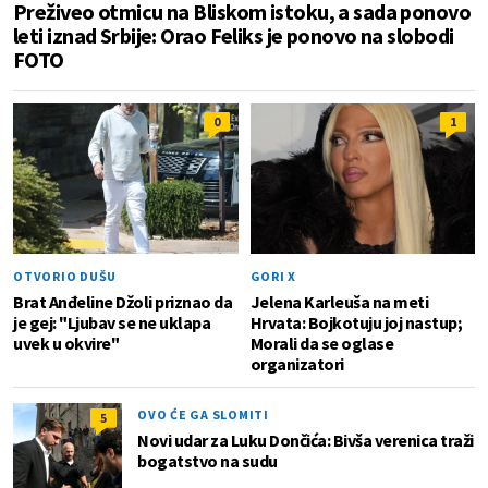
Preživeo otmicu na Bliskom istoku, a sada ponovo
leti iznad Srbije: Orao Feliks je ponovo na slobodi
FOTO
0
1
OTVORIO DUŠU
GORI X
Brat Anđeline Džoli priznao da
Jelena Karleuša na meti
je gej: "Ljubav se ne uklapa
Hrvata: Bojkotuju joj nastup;
uvek u okvire"
Morali da se oglase
organizatori
OVO ĆE GA SLOMITI
5
Novi udar za Luku Dončića: Bivša verenica traži
bogatstvo na sudu