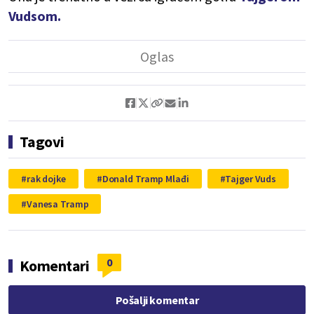
Vudsom.
Tagovi
rak dojke
Donald Tramp Mlađi
Tajger Vuds
Vanesa Tramp
0
Komentari
Pošalji komentar