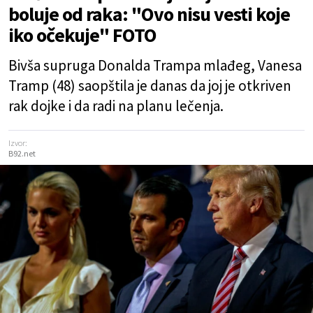
boluje od raka: "Ovo nisu vesti koje
iko očekuje" FOTO
Bivša supruga Donalda Trampa mlađeg, Vanesa
Tramp (48) saopštila je danas da joj je otkriven
rak dojke i da radi na planu lečenja.
Izvor:
B92.net