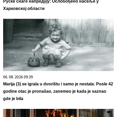
Руске снаге напредују: Ослобођено насеље у
Харковској области
06. 08. 2026 09:39
Marija (3) se igrala u dvorištu i samo je nestala: Posle 42
godine otac je pronašao, zanemeo je kada je saznao
gde je bila