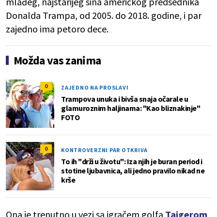
mlađeg, najstarijeg sina američkog predsednika
Donalda Trampa, od 2005. do 2018. godine, i par
zajedno ima petoro dece.
Možda vas zanima
0
ZAJEDNO NA PROSLAVI
Trampova unuka i bivša snaja očarale u
glamuroznim haljinama: "Kao bliznakinje"
FOTO
0
KONTROVERZNI PAR OTKRIVA
To ih "drži u životu": Iza njih je buran period i
stotine ljubavnica, ali jedno pravilo nikad ne
krše
Ona je trenutno u vezi sa igračem golfa
Tajgerom