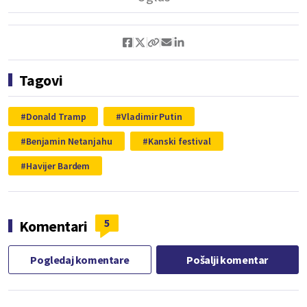
Tagovi
Donald Tramp
Vladimir Putin
Benjamin Netanjahu
Kanski festival
Havijer Bardem
5
Komentari
Pogledaj komentare
Pošalji komentar