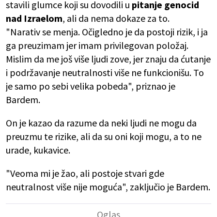
stavili glumce koji su dovodili u
pitanje genocid
nad Izraelom
, ali da nema dokaze za to.
"Narativ se menja. Očigledno je da postoji rizik, i ja
ga preuzimam jer imam privilegovan položaj.
Mislim da me još više ljudi zove, jer znaju da ćutanje
i podržavanje neutralnosti više ne funkcionišu. To
je samo po sebi velika pobeda", priznao je
Bardem.
On je kazao da razume da neki ljudi ne mogu da
preuzmu te rizike, ali da su oni koji mogu, a to ne
urade, kukavice.
"Veoma mi je žao, ali postoje stvari gde
neutralnost više nije moguća", zaključio je Bardem.