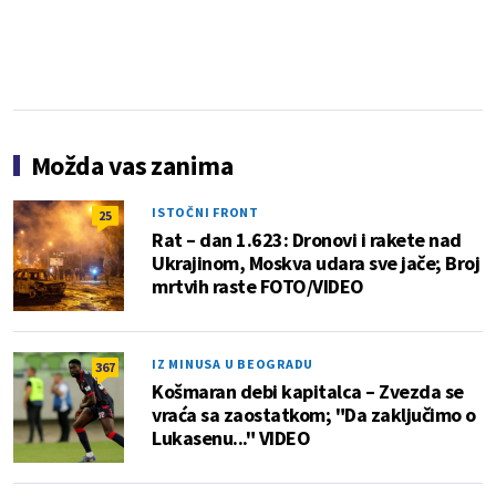
Možda vas zanima
ISTOČNI FRONT
25
Rat – dan 1.623: Dronovi i rakete nad
Ukrajinom, Moskva udara sve jače; Broj
mrtvih raste FOTO/VIDEO
IZ MINUSA U BEOGRADU
367
Košmaran debi kapitalca – Zvezda se
vraća sa zaostatkom; "Da zaključimo o
Lukasenu..." VIDEO