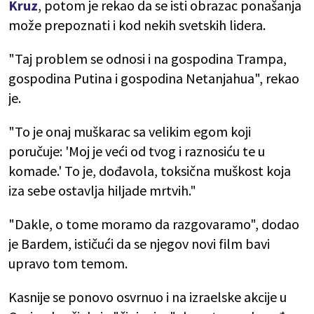
Kruz
, potom je rekao da se isti obrazac ponašanja
može prepoznati i kod nekih svetskih lidera.
"Taj problem se odnosi i na gospodina Trampa,
gospodina Putina i gospodina Netanjahua", rekao
je.
"To je onaj muškarac sa velikim egom koji
poručuje: 'Moj je veći od tvog i raznosiću te u
komade.' To je, dođavola, toksična muškost koja
iza sebe ostavlja hiljade mrtvih."
"Dakle, o tome moramo da razgovaramo", dodao
je Bardem, ističući da se njegov novi film bavi
upravo tom temom.
Kasnije se ponovo osvrnuo i na izraelske akcije u