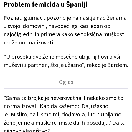
Problem femicida u Španiji
Poznati glumac upozorio je na nasilje nad ženama
u svojoj domovini, navodeći ga kao jedan od
najočiglednijih primera kako se toksična muškost
može normalizovati.
"U proseku dve žene mesečno ubiju njihovi bivši
muževi ili partneri, što je užasno", rekao je Bardem.
"Sama ta brojka je neverovatna. I nekako smo to
normalizovali. Kao da kažemo: 'Da, užasno
je.' Mislim, da li smo mi, dođavola, ludi? Ubijamo
žene jer neki muškarci misle da ih poseduju? Da su
njihovo vlasništvo?".