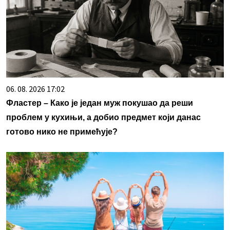
06. 08. 2026 17:02
Фластер – Како је један муж покушао да реши
проблем у кухињи, а добио предмет који данас
готово нико не примећује?