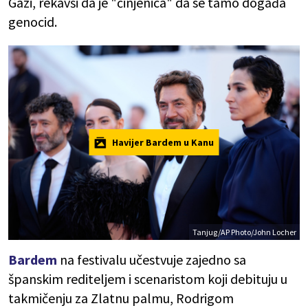
Gazi, rekavši da je "činjenica" da se tamo događa
genocid.
Havijer Bardem u Kanu
Tanjug/AP Photo/John Locher
Bardem
na festivalu učestvuje zajedno sa
španskim rediteljem i scenaristom koji debituju u
takmičenju za Zlatnu palmu, Rodrigom