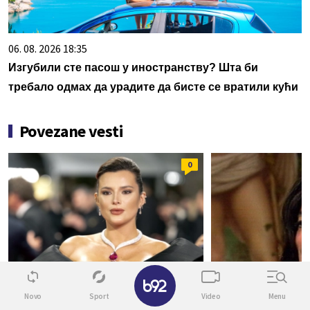
06. 08. 2026 18:35
Изгубили сте пасош у иностранству? Шта би
требало одмах да урадите да бисте се вратили кући
Povezane vesti
0
AKTUELNO
POSLE 23 GODINE
✕
Glumicu ucenjivali intimnim
Šta je policija 
Novo
Sport
Video
Menu
fotografijama, pa ih je sama
spavaćoj sobi 