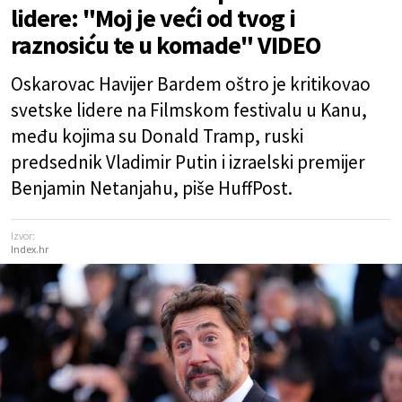
lidere: "Moj je veći od tvog i
raznosiću te u komade" VIDEO
Oskarovac Havijer Bardem oštro je kritikovao
svetske lidere na Filmskom festivalu u Kanu,
među kojima su Donald Tramp, ruski
predsednik Vladimir Putin i izraelski premijer
Benjamin Netanjahu, piše HuffPost.
Izvor:
Index.hr