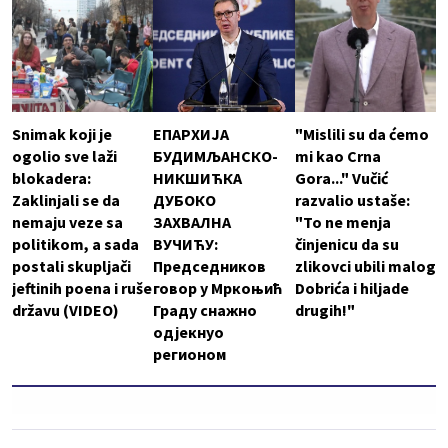
Snimak koji je
ЕПАРХИЈА
"Mislili su da ćemo
ogolio sve laži
БУДИМЉАНСКО-
mi kao Crna
blokadera:
НИКШИЋКА
Gora..." Vučić
Zaklinjali se da
ДУБОКО
razvalio ustaše:
nemaju veze sa
ЗАХВАЛНА
"To ne menja
politikom, a sada
ВУЧИЋУ:
činjenicu da su
postali skupljači
Председников
zlikovci ubili malog
jeftinih poena i ruše
говор у Мркоњић
Dobrića i hiljade
državu (VIDEO)
Граду снажно
drugih!"
одјекнуо
регионом