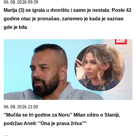
06. 08. 2026 09:39
Marija (3) se igrala u dvorištu i samo je nestala: Posle 42
godine otac je pronašao, zanemeo je kada je saznao
gde je bila
06. 08. 2026 21:00
''Mučila se tri godine za Noru'' Milan oštro o Staniji,
podržao Aneli: ''Ona je prava žrtva''''