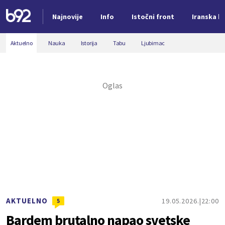
Najnovije
Info
Istočni front
Iranska kr
Nova vest
Aktuelno
Nauka
Istorija
Tabu
Ljubimac
AKTUELNO
19.05.2026.
22:00
5
Bardem brutalno napao svetske