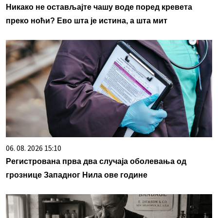
Никако не остављајте чашу воде поред кревета
преко ноћи? Ево шта је истина, а шта мит
06. 08. 2026 15:10
Регистрована прва два случаја оболевања од
грознице Западног Нила ове године