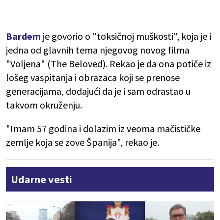
Bardem
je govorio o "toksičnoj muškosti", koja je i
jedna od glavnih tema njegovog novog filma
"Voljena" (The Beloved). Rekao je da ona potiče iz
lošeg vaspitanja i obrazaca koji se prenose
generacijama, dodajući da je i sam odrastao u
takvom okruženju.
"Imam 57 godina i dolazim iz veoma mačističke
zemlje koja se zove Španija", rekao je.
Udarne vesti