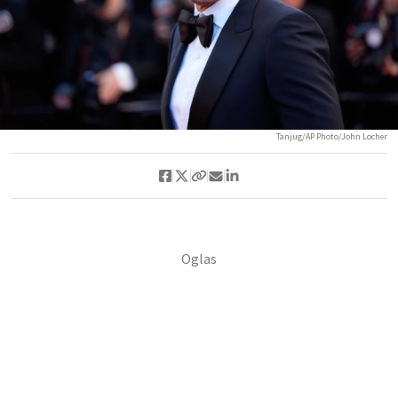
Tanjug/AP Photo/John Locher