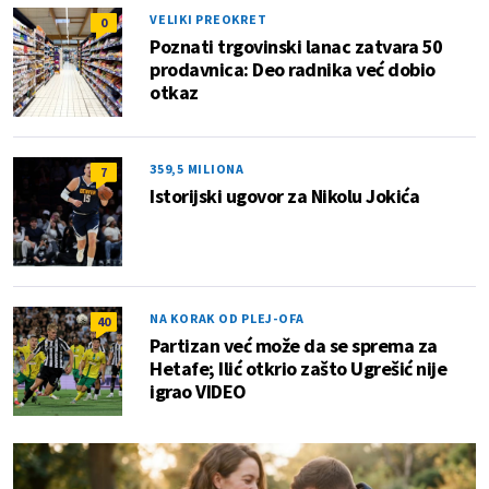
VELIKI PREOKRET
0
Poznati trgovinski lanac zatvara 50
prodavnica: Deo radnika već dobio
otkaz
359,5 MILIONA
7
Istorijski ugovor za Nikolu Jokića
NA KORAK OD PLEJ-OFA
40
Partizan već može da se sprema za
Hetafe; Ilić otkrio zašto Ugrešić nije
igrao VIDEO