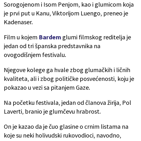
Sorogojenom i Isom Penjom, kao i glumicom koja
je prvi put u Kanu, Viktorijom Luengo, preneo je
Kadenaser.
Film u kojem
Bardem
glumi filmskog reditelja je
jedan od tri španska predstavnika na
ovogodišnjem festivalu.
Njegove kolege ga hvale zbog glumačkih i ličnih
kvaliteta, ali i zbog političke posvećenosti, koju je
pokazao u vezi sa pitanjem Gaze.
Na početku festivala, jedan od članova žirija, Pol
Laverti, branio je glumčevu hrabrost.
On je kazao da je čuo glasine o crnim listama na
koje su neki holivudski rukovodioci, navodno,