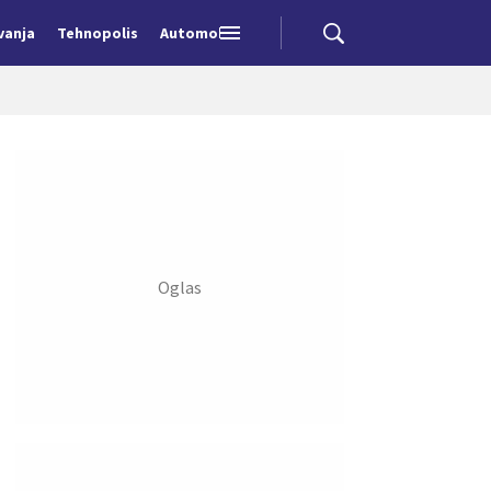
vanja
Tehnopolis
Automobili