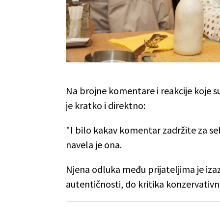
Na brojne komentare i reakcije koje 
je kratko i direktno:
"I bilo kakav komentar zadržite za seb
navela je ona.
Njena odluka među prijateljima je iza
autentičnosti, do kritika konzervativn