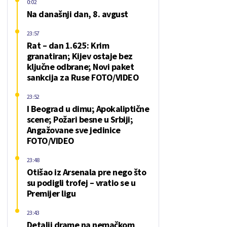
0:02
Na današnji dan, 8. avgust
23:57
Rat – dan 1.625: Krim
granatiran; Kijev ostaje bez
ključne odbrane; Novi paket
sankcija za Ruse FOTO/VIDEO
23:52
I Beograd u dimu; Apokaliptične
scene; Požari besne u Srbiji;
Angažovane sve jedinice
FOTO/VIDEO
23:48
Otišao iz Arsenala pre nego što
su podigli trofej – vratio se u
Premijer ligu
23:43
Detalji drame na nemačkom