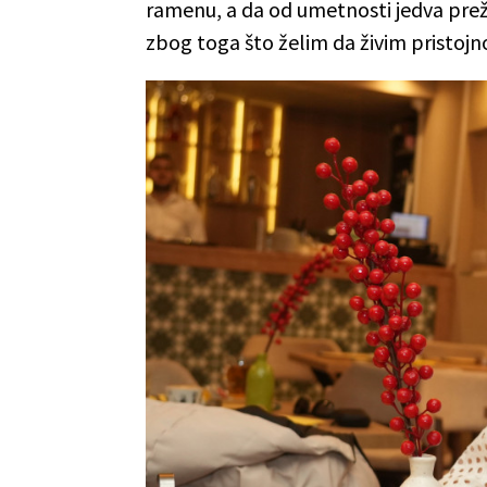
ramenu, a da od umetnosti jedva prež
zbog toga što želim da živim pristojno