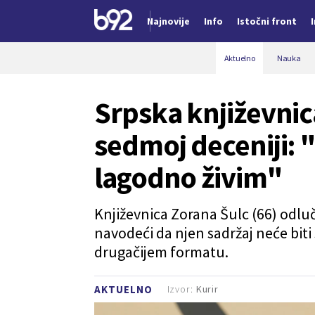
Najnovije
Info
Istočni front
Nova vest
Aktuelno
Nauka
Srpska književnic
sedmoj deceniji: 
lagodno živim"
Književnica Zorana Šulc (66) odluči
navodeći da njen sadržaj neće biti s
drugačijem formatu.
Izvor:
Kurir
AKTUELNO