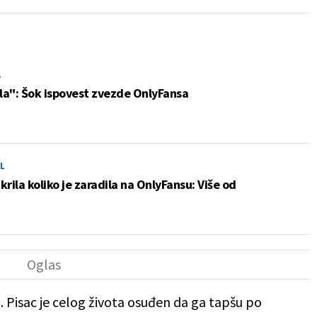
A
ila": Šok ispovest zvezde OnlyFansa
L
rila koliko je zaradila na OnlyFansu: Više od
 Pisac je celog života osuđen da ga tapšu po