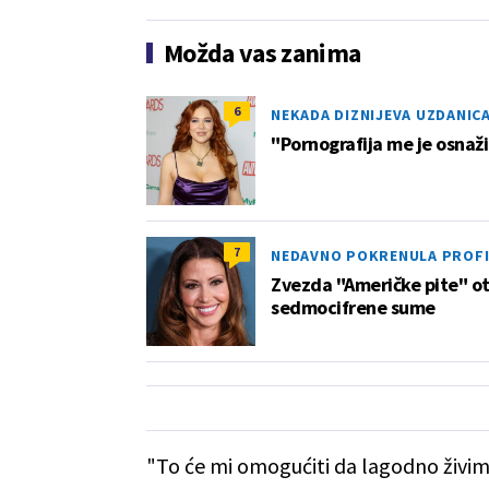
Možda vas zanima
6
NEKADA DIZNIJEVA UZDANIC
"Pornografija me je osnaž
7
NEDAVNO POKRENULA PROFI
Zvezda "Američke pite" otk
sedmocifrene sume
"To će mi omogućiti da lagodno živim.