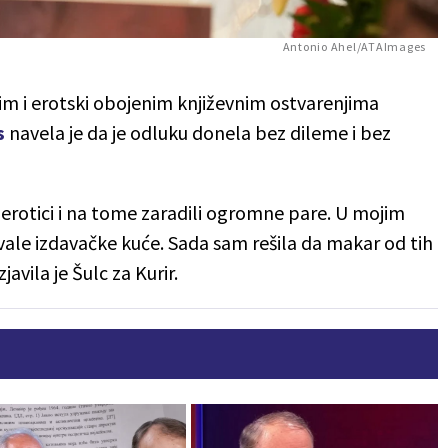
Antonio Ahel/ATAImages
m i erotski obojenim književnim ostvarenjima
s
navela je da je odluku donela bez dileme i bez
 o erotici i na tome zaradili ogromne pare. U mojim
ivale izdavačke kuće. Sada sam rešila da makar od tih
javila je Šulc za Kurir.