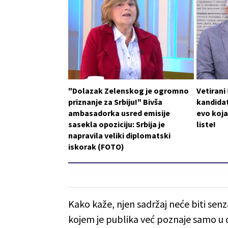
"Dolazak Zelenskog je ogromno
Vetirani
priznanje za Srbiju!" Bivša
kandidat
ambasadorka usred emisije
evo koja
sasekla opoziciju: Srbija je
liste!
napravila veliki diplomatski
iskorak (FOTO)
Kako kaže, njen sadržaj neće biti senz
kojem je publika već poznaje samo u 