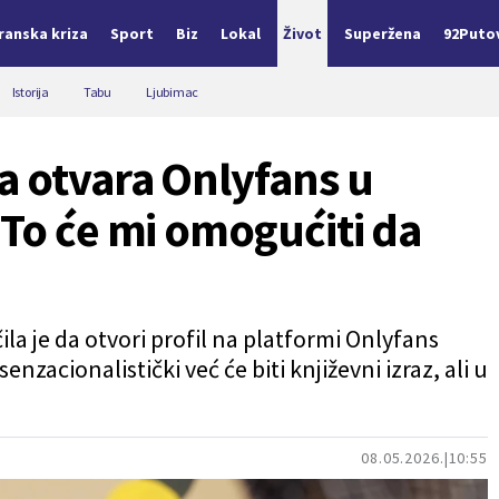
Iranska kriza
Sport
Biz
Lokal
Život
Superžena
92Puto
Istorija
Tabu
Ljubimac
a otvara Onlyfans u
"To će mi omogućiti da
la je da otvori profil na platformi Onlyfans
enzacionalistički već će biti književni izraz, ali u
08.05.2026.
10:55