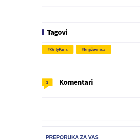
Tagovi
OnlyFans
književnica
Komentari
1
PREPORUKA ZA VAS