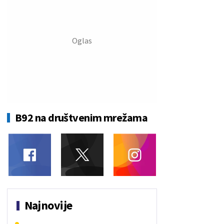
B92 na društvenim mrežama
Najnovije