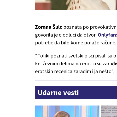
Zorana Šulc
poznata po provokativni
govorila je o odluci da otvori
Onlyfan
potrebe da bilo kome polaže račune.
"Toliki poznati svetski pisci pisali su
književnim delima na erotici su zarađ
erotskih recenica zaradim i ja nešto", iz
Udarne vesti