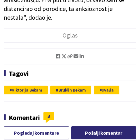
distancirao od porodice, ta anksioznost je
nestala", dodao je.
Tagovi
Viktorija Bekam
Bruklin Bekam
svađa
3
Komentari
Pogledaj komentare
Pošalji komentar