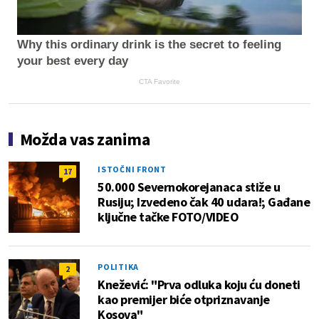
Why this ordinary drink is the secret to feeling
your best every day
CTA Favorite
Možda vas zanima
ISTOČNI FRONT
17
50.000 Severnokorejanaca stiže u
Rusiju; Izvedeno čak 40 udara!; Gađane
ključne tačke FOTO/VIDEO
POLITIKA
2
Knežević: "Prva odluka koju ću doneti
kao premijer biće otpriznavanje
Kosova"