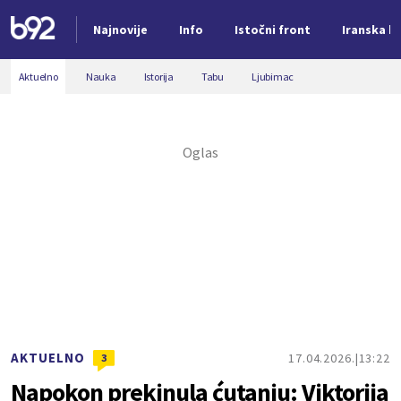
Najnovije
Info
Istočni front
Iranska kr
Nova vest
Aktuelno
Nauka
Istorija
Tabu
Ljubimac
AKTUELNO
17.04.2026.
13:22
3
Napokon prekinula ćutanju: Viktorija