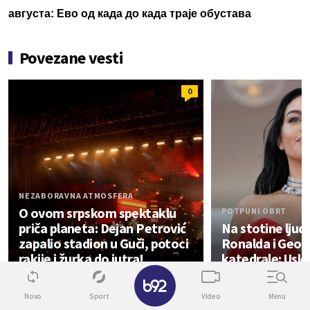
августа: Ево од када до када траје обустава
Povezane vesti
0
NEZABORAVNA ATMOSFERA
O ovom srpskom spektaklu
POTPUNI OBRT
priča planeta: Dejan Petrović
Na stotine ljud
zapalio stadion u Guči, potoci
Ronalda i Geor
rakije i žurka do jutra!
katedrale: Usle
✕
Život
Novo
Sport
Video
Menu