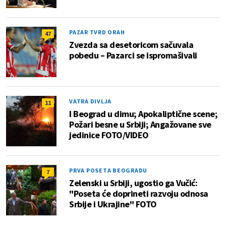
PAZAR TVRD ORAH
47
Zvezda sa desetoricom sačuvala
pobedu – Pazarci se ispromašivali
VATRA DIVLJA
11
I Beograd u dimu; Apokaliptične scene;
Požari besne u Srbiji; Angažovane sve
jedinice FOTO/VIDEO
PRVA POSETA BEOGRADU
7
Zelenski u Srbiji, ugostio ga Vučić:
"Poseta će doprineti razvoju odnosa
Srbije i Ukrajine" FOTO