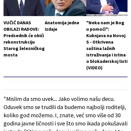
VUČIĆ DANAS
Anatomija jedne
"Neka nam je Bog
OBILAZI RADOVE:
izdaje
u pomoći":
Predsednik će obići
Kuknjava na Novoj
rekonstrukciju
S - Otkrivena
Starog železničkog
suština lažnih
mosta
istraživanja i istina
o blokaderskoj listi
(VIDEO)
"Mislim da smo uvek... Jako volimo našu decu.
Oduvek smo se trudili da budemo najbolji roditelji,
koliko god možemo. I, znate, već smo više od 30
godina javne ličnosti i sve što smo ikada pokušavali