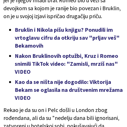
jer je njegov mlađi brat Romeo bio u vezi sa
devojkom sa kojom je ranije bio povezan i Bruklin,
on je u svojoj izjavi ispričao drugačiju priču.
Bruklin i Nikola pišu knjigu? Ponudili im
vrtoglavu cifru da otkriju sav "prljav veš"
Bekamovih
Nakon Bruklinovih optužbi, Kruz i Romeo
snimili TikTok video: "Zamisli, mrziš nas"
VIDEO
Kao da se ništa nije dogodilo: Viktorija
Bekam se oglasila na društvenim mrežama
VIDEO
Rekao je da su on i Pelc došli u London zbog
rođendana, ali da su "nedelju dana bili ignorisani,
zatvoreni u hotelskoj sobi, pokušavajući da