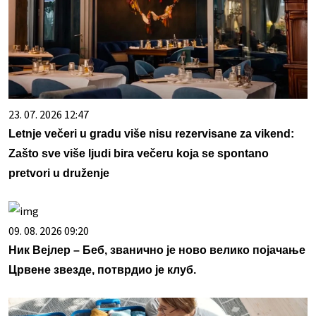
23. 07. 2026 12:47
Letnje večeri u gradu više nisu rezervisane za vikend:
Zašto sve više ljudi bira večeru koja se spontano
pretvori u druženje
09. 08. 2026 09:20
Ник Вејлер – Беб, званично је ново велико појачање
Црвене звезде, потврдио је клуб.