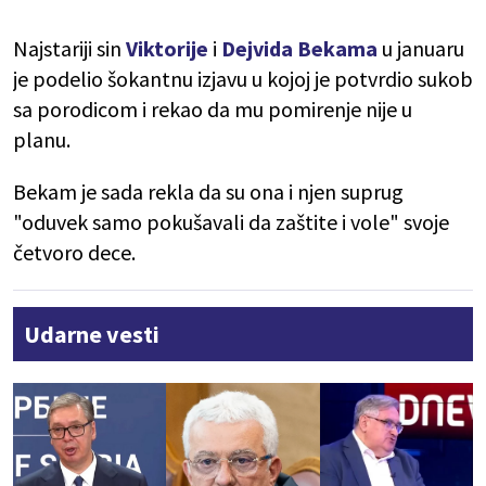
Najstariji sin
Viktorije
i
Dejvida Bekama
u januaru
je podelio šokantnu izjavu u kojoj je potvrdio sukob
sa porodicom i rekao da mu pomirenje nije u
planu.
Bekam je sada rekla da su ona i njen suprug
"oduvek samo pokušavali da zaštite i vole" svoje
četvoro dece.
Udarne vesti