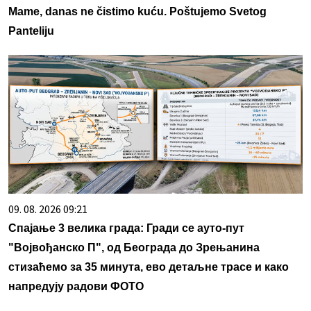
Mame, danas ne čistimo kuću. Poštujemo Svetog
Panteliju
09. 08. 2026 09:21
Спајање 3 велика града: Гради се ауто-пут
"Војвођанско П", од Београда до Зрењанина
стизаћемо за 35 минута, ево детаљне трасе и како
напредују радови ФОТО