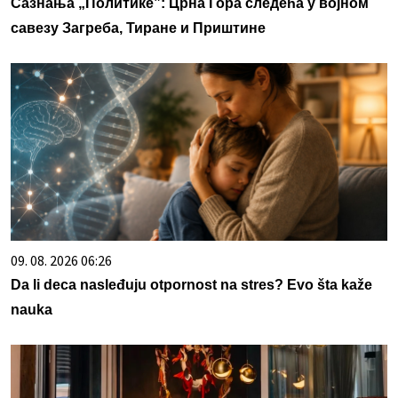
Сазнања „Политике”: Црна Гора следећа у војном
савезу Загреба, Тиране и Приштине
09. 08. 2026 06:26
Da li deca nasleđuju otpornost na stres? Evo šta kaže
nauka