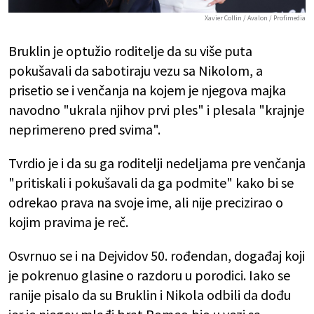
Xavier Collin / Avalon / Profimedia
Bruklin je optužio roditelje da su više puta
pokušavali da sabotiraju vezu sa Nikolom, a
prisetio se i venčanja na kojem je njegova majka
navodno "ukrala njihov prvi ples" i plesala "krajnje
neprimereno pred svima".
Tvrdio je i da su ga roditelji nedeljama pre venčanja
"pritiskali i pokušavali da ga podmite" kako bi se
odrekao prava na svoje ime, ali nije precizirao o
kojim pravima je reč.
Osvrnuo se i na Dejvidov 50. rođendan, događaj koji
je pokrenuo glasine o razdoru u porodici. Iako se
ranije pisalo da su Bruklin i Nikola odbili da dođu