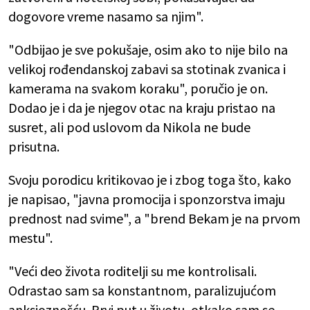
dogovore vreme nasamo sa njim".
"Odbijao je sve pokušaje, osim ako to nije bilo na
velikoj rođendanskoj zabavi sa stotinak zvanica i
kamerama na svakom koraku", poručio je on.
Dodao je i da je njegov otac na kraju pristao na
susret, ali pod uslovom da Nikola ne bude
prisutna.
Svoju porodicu kritikovao je i zbog toga što, kako
je napisao, "javna promocija i sponzorstva imaju
prednost nad svime", a "brend Bekam je na prvom
mestu".
"Veći deo života roditelji su me kontrolisali.
Odrastao sam sa konstantnom, paralizujućom
anksioznošću. Prvi put u životu, otkako sam se