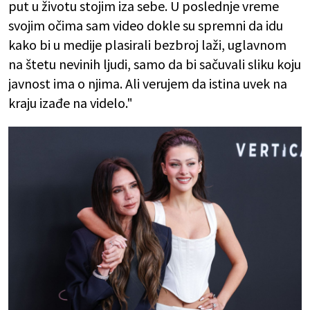
put u životu stojim iza sebe. U poslednje vreme
svojim očima sam video dokle su spremni da idu
kako bi u medije plasirali bezbroj laži, uglavnom
na štetu nevinih ljudi, samo da bi sačuvali sliku koju
javnost ima o njima. Ali verujem da istina uvek na
kraju izađe na videlo."