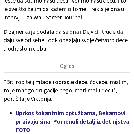
jeste da štitimo našu decu i volimo našu decu. I to
je sve što želim da kažem o tome", rekla je ona u
intervjuu za Wall Street Journal.
Dizajnerka je dodala da se ona i Dejvid "trude da
daju sve od sebe" dok odgajaju svoje četvoro dece
u odraslom dobu.
"Biti roditelj mlade i odrasle dece, čoveče, mislim,
to je mnogo drugačije nego imati malu decu",
poručila je Viktorija.
Uprkos šokantnim optužbama, Bekamovi
prizivaju sina: Pomenuli detalj iz detinjstva
FOTO