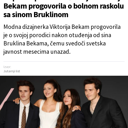
Bekam progovorila o bolnom raskolu
sa sinom Bruklinom
Modna dizajnerka Viktorija Bekam progovorila
je o svojoj porodici nakon otuđenja od sina
Bruklina Bekama, čemu svedoči svetska
javnost mesecima unazad.
Izvor:
Jutarnji list