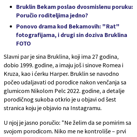
Bruklin Bekam poslao dvosmislenu poruku:
Poručio roditeljima jedno?
Ponovo drama kod Bekamovih: "Rat"
fotografijama, i drugi sin doziva Bruklina
FOTO
Slavni par je sina Bruklina, koji ima 27 godina,
dobio 1999. godine, a imaju još i sinove Romea i
Kruza, kao i ćerku Harper. Bruklin se navodno
počeo udaljavati od porodice nakon venčanja sa
glumicom Nikolom Pelc 2022. godine, a detalje
porodičnog sukoba otkrio je u objavi od šest
stranica koju je objavio na Instagramu.
U njoj je jasno poručio: "Ne želim da se pomirim sa
svojom porodicom. Niko me ne kontroliše – prvi