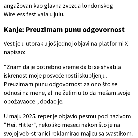
angažovan kao glavna zvezda londonskog
Wireless festivala u julu.
Kanje:
Preuzimam punu odgovornost
Vest je u utorak u još jednoj objavi na platformi X
napisao:
"Znam da je potrebno vreme da bi se shvatila
iskrenost moje posvećenosti iskupljenju.
Preuzimam punu odgovornost za ono što se
odnosi na mene, ali ne želim u to da mešam svoje
obožavaoce", dodao je.
U maju 2025. reper je objavio pesmu pod nazivom
"Heil Hitler", nekoliko meseci nakon što je na
svojoj veb-stranici reklamirao majicu sa svastikom.