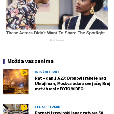
These Actors Didn't Want To Share The Spotlight
Brainberries
Možda vas zanima
ISTOČNI FRONT
25
Rat – dan 1.623: Dronovi i rakete nad
Ukrajinom, Moskva udara sve jače; Broj
mrtvih raste FOTO/VIDEO
VELIKI PREOKRET
0
Poznati trgovinski lanac zatvara 50