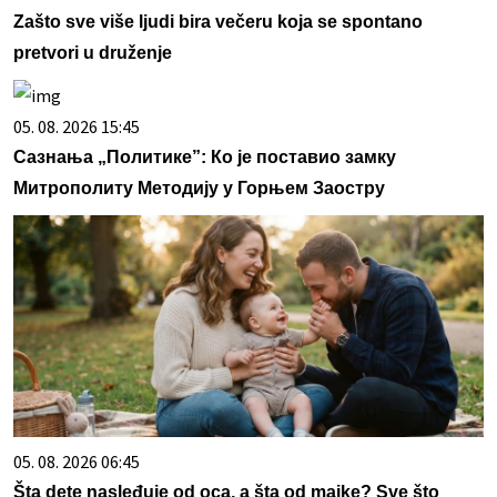
Zašto sve više ljudi bira večeru koja se spontano
pretvori u druženje
05. 08. 2026 15:45
Сазнања „Политике”: Ко је поставио замку
Митрополиту Методију у Горњем Заостру
05. 08. 2026 06:45
Šta dete nasleđuje od oca, a šta od majke? Sve što