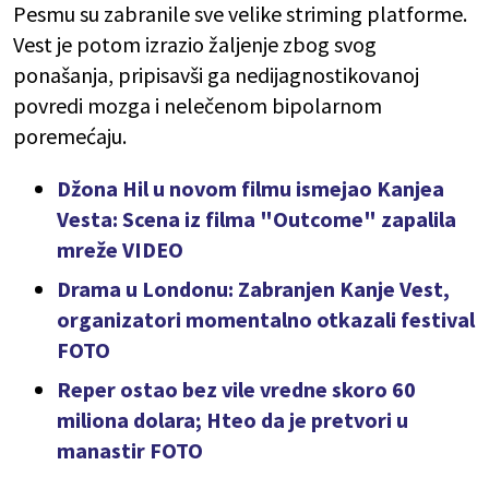
Pesmu su zabranile sve velike striming platforme.
Vest je potom izrazio žaljenje zbog svog
ponašanja, pripisavši ga nedijagnostikovanoj
povredi mozga i nelečenom bipolarnom
poremećaju.
Džona Hil u novom filmu ismejao Kanjea
Vesta: Scena iz filma "Outcome" zapalila
mreže VIDEO
Drama u Londonu: Zabranjen Kanje Vest,
organizatori momentalno otkazali festival
FOTO
Reper ostao bez vile vredne skoro 60
miliona dolara; Hteo da je pretvori u
manastir FOTO