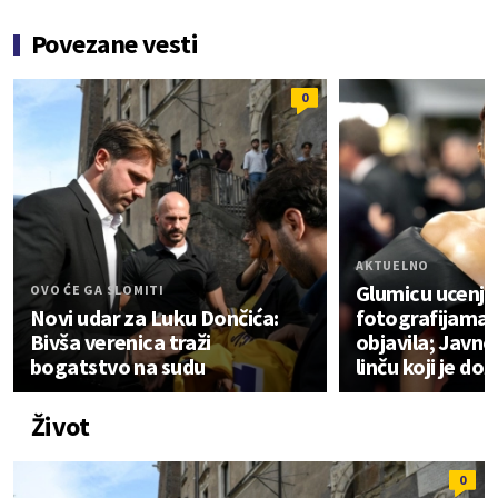
Povezane vesti
0
AKTUELNO
Glumicu ucenjiv
OVO ĆE GA SLOMITI
Novi udar za Luku Dončića:
fotografijama, 
Bivša verenica traži
objavila; Javno
bogatstvo na sudu
linču koji je dož
Život
0