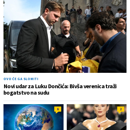
OVO ĆE GA SLOMITI
Novi udar za Luku Dončića: Bivša verenica traži
bogatstvo na sudu
6
2