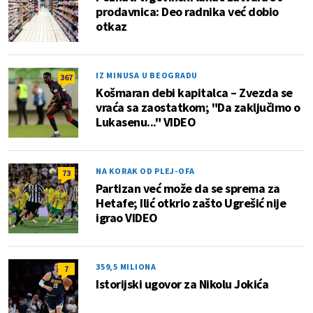
prodavnica: Deo radnika već dobio
otkaz
IZ MINUSA U BEOGRADU
367
Košmaran debi kapitalca – Zvezda se
vraća sa zaostatkom; "Da zaključimo o
Lukasenu..." VIDEO
NA KORAK OD PLEJ-OFA
73
Partizan već može da se sprema za
Hetafe; Ilić otkrio zašto Ugrešić nije
igrao VIDEO
359,5 MILIONA
7
Istorijski ugovor za Nikolu Jokića