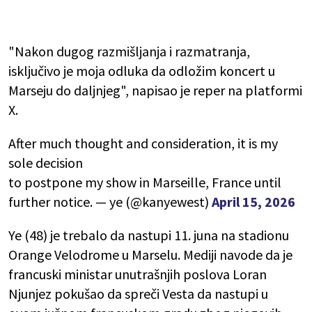
"Nakon dugog razmišljanja i razmatranja,
isključivo je moja odluka da odložim koncert u
Marseju do daljnjeg", napisao je reper na platformi
X.
After much thought and consideration, it is my
sole decision
to postpone my show in Marseille, France until
further notice. — ye (@kanyewest)
April 15, 2026
Ye (48) je trebalo da nastupi 11. juna na stadionu
Orange Velodrome u Marselu. Mediji navode da je
francuski ministar unutrašnjih poslova Loran
Njunjez pokušao da spreči Vesta da nastupi u