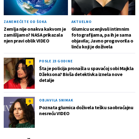
ZANEMEĆETE OD ŠOKA
AKTUELNO
Zemlja nije onakva kakvom je
Glumicu ucenjivali intimnim
zamišljamo? NASA prikazala
fotografijama, pa ih je sama
njen pravi oblik VIDEO
objavila; Javno progovorila o
linču koji je doživela
POSLE 23 GODINE
0
Šta je policija pronašla u spavaćoj sobi Majkla
Džeksona? Bivša detektivka iznela nove
detalje
OBJAVILA SNIMAK
0
Poznata glumica doživela tešku saobraćajnu
nesreću VIDEO