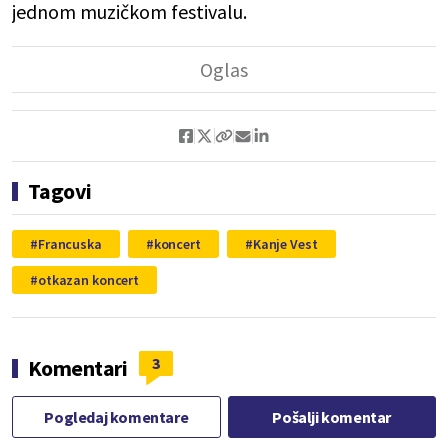
jednom muzičkom festivalu.
Tagovi
Francuska
koncert
Kanje Vest
otkazan koncert
3
Komentari
Pogledaj komentare
Pošalji komentar