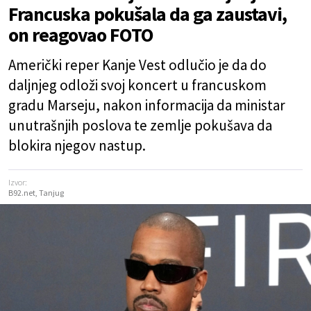
Francuska pokušala da ga zaustavi,
on reagovao FOTO
Američki reper Kanje Vest odlučio je da do
daljnjeg odloži svoj koncert u francuskom
gradu Marseju, nakon informacija da ministar
unutrašnjih poslova te zemlje pokušava da
blokira njegov nastup.
Izvor:
B92.net, Tanjug