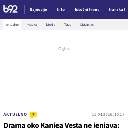
Najnovije
Info
Istočni front
Iranska kr
Nova vest
Aktuelno
Nauka
Istorija
Tabu
Ljubimac
AKTUELNO
15.04.2026.
10:17
3
Drama oko Kanjea Vesta ne jenjava: