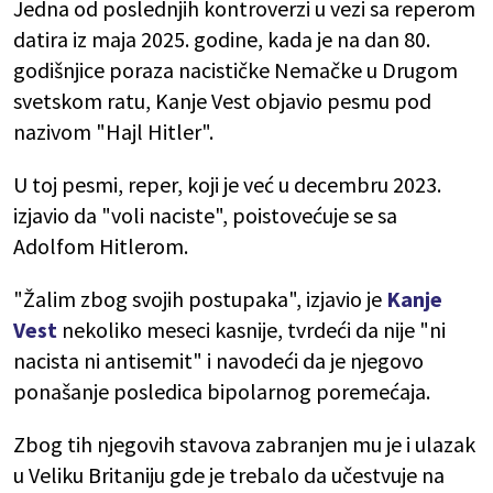
Jedna od poslednjih kontroverzi u vezi sa reperom
datira iz maja 2025. godine, kada je na dan 80.
godišnjice poraza nacističke Nemačke u Drugom
svetskom ratu, Kanje Vest objavio pesmu pod
nazivom "Hajl Hitler".
U toj pesmi, reper, koji je već u decembru 2023.
izjavio da "voli naciste", poistovećuje se sa
Adolfom Hitlerom.
"Žalim zbog svojih postupaka", izjavio je
Kanje
Vest
nekoliko meseci kasnije, tvrdeći da nije "ni
nacista ni antisemit" i navodeći da je njegovo
ponašanje posledica bipolarnog poremećaja.
Zbog tih njegovih stavova zabranjen mu je i ulazak
u Veliku Britaniju gde je trebalo da učestvuje na