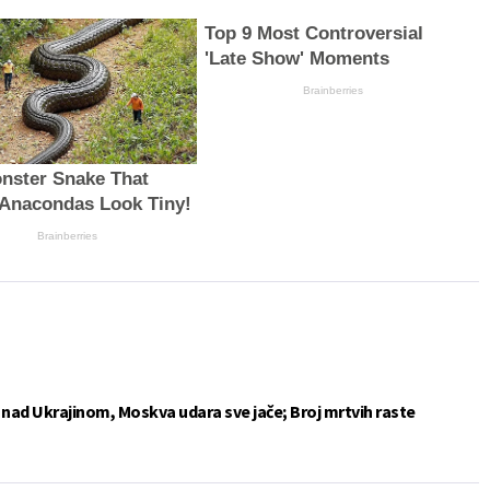
Top 9 Most Controversial
'Late Show' Moments
Brainberries
nster Snake That
Anacondas Look Tiny!
Brainberries
e nad Ukrajinom, Moskva udara sve jače; Broj mrtvih raste