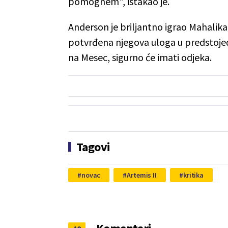
pomognem", istakao je.
Anderson je briljantno igrao Mahalika 
potvrđena njegova uloga u predstojeće
na Mesec, sigurno će imati odjeka.
Tagovi
novac
Artemis II
kritika