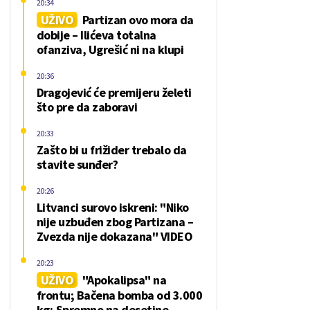
20:34
UŽIVO
Partizan ovo mora da
dobije – Ilićeva totalna
ofanziva, Ugrešić ni na klupi
20:36
Dragojević će premijeru želeti
što pre da zaboravi
20:33
Zašto bi u frižider trebalo da
stavite sunđer?
20:26
Litvanci surovo iskreni: "Niko
nije uzbuđen zbog Partizana –
Zvezda nije dokazana" VIDEO
20:23
UŽIVO
"Apokalipsa" na
frontu; Bačena bomba od 3.000
kg; Spremno na desetine