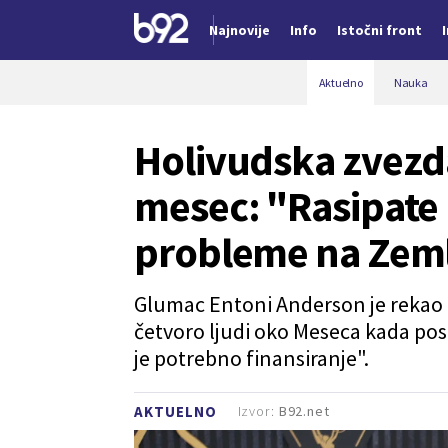
Najnovije
Info
Istočni front
Nova vest
Aktuelno
Nauka
Holivudska zvezda
mesec: "Rasipate 
probleme na Zeml
Glumac Entoni Anderson je rekao d
četvoro ljudi oko Meseca kada post
je potrebno finansiranje".
Izvor:
B92.net
AKTUELNO