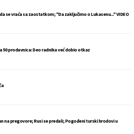
da se vraća sa zaostatkom; "Da zaključimo o Lukasenu..." VIDEO
a 50 prodavnica: Deo radnika već dobio otkaz
ća
an na pregovore; Rusi se predali; Pogođeni turski brodovi u