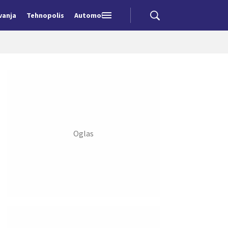
vanja
Tehnopolis
Automobili