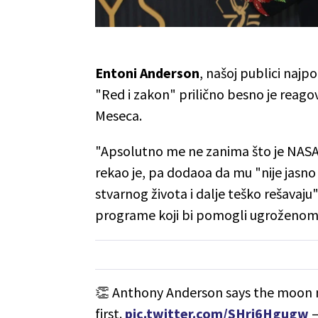
Entoni Anderson
, našoj publici najpo
"Red i zakon" prilično besno je reago
Meseca.
"Apsolutno me ne zanima što je NASA p
rekao je, pa dodaoa da mu "nije jasno
stvarnog života i dalje teško rešavaj
programe koji bi pomogli ugroženom
👏 Anthony Anderson says the moon m
first.
pic.twitter.com/SHri6Hgugw
—