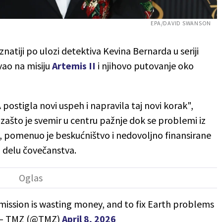
EPA/DAVID SWANSON
znatiji po ulozi detektiva Kevina Bernarda u seriji
vao na misiju
Artemis II
i njihovo putovanje oko
ostigla novi uspeh i napravila taj novi korak",
 zašto je svemir u centru pažnje dok se problemi iz
u", pomenuo je beskućništvo i nedovoljno finansirane
 delu čovečanstva.
ission is wasting money, and to fix Earth problems
 TMZ (@TMZ)
April 8, 2026