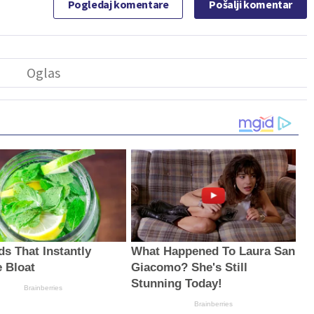
Pogledaj komentare
Pošalji komentar
ds That Instantly
What Happened To Laura San
 Bloat
Giacomo? She's Still
Stunning Today!
Brainberries
Brainberries