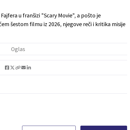
Fajfera u franšizi "Scary Movie", a pošto je
m šestom filmu iz 2026, njegove reči i kritika misije