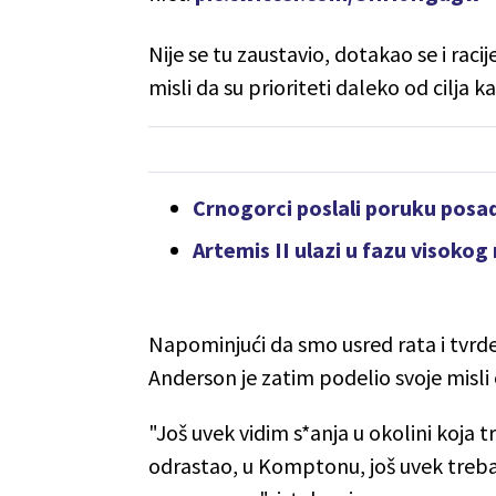
Nije se tu zaustavio, dotakao se i racij
misli da su prioriteti daleko od cilja ka
Crnogorci poslali poruku posad
Artemis II ulazi u fazu visokog
Napominjući da smo usred rata i tvrde
Anderson je zatim podelio svoje misli
"Još uvek vidim s*anja u okolini koja
odrastao, u Komptonu, još uvek treba d