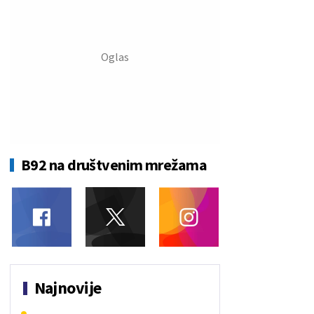
B92 na društvenim mrežama
Najnovije