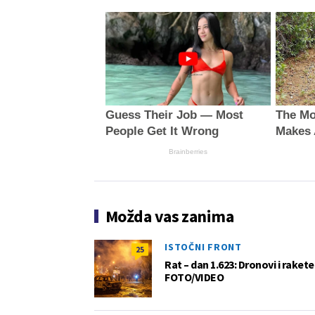
Guess Their Job — Most
The Mo
People Get It Wrong
Makes 
Brainberries
Možda vas zanima
ISTOČNI FRONT
25
Rat – dan 1.623: Dronovi i raket
FOTO/VIDEO