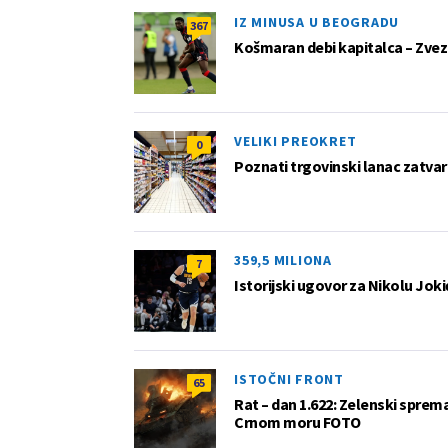
IZ MINUSA U BEOGRADU
367
Košmaran debi kapitalca – Zvez
VELIKI PREOKRET
0
Poznati trgovinski lanac zatvar
359,5 MILIONA
7
Istorijski ugovor za Nikolu Joki
ISTOČNI FRONT
65
Rat – dan 1.622: Zelenski sprem
Crnom moru FOTO