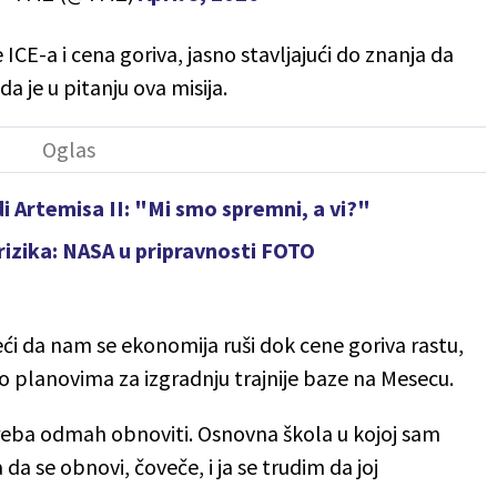
e ICE-a i cena goriva, jasno stavljajući do znanja da
da je u pitanju ova misija.
i Artemisa II: "Mi smo spremni, a vi?"
 rizika: NASA u pripravnosti FOTO
ći da nam se ekonomija ruši dok cene goriva rastu,
 o planovima za izgradnju trajnije baze na Mesecu.
 treba odmah obnoviti. Osnovna škola u kojoj sam
a se obnovi, čoveče, i ja se trudim da joj