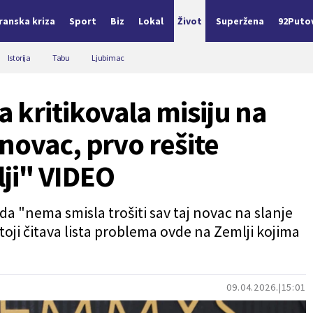
Iranska kriza
Sport
Biz
Lokal
Život
Superžena
92Puto
Istorija
Tabu
Ljubimac
 kritikovala misiju na
novac, prvo rešite
ji" VIDEO
a "nema smisla trošiti sav taj novac na slanje
oji čitava lista problema ovde na Zemlji kojima
09.04.2026.
15:01