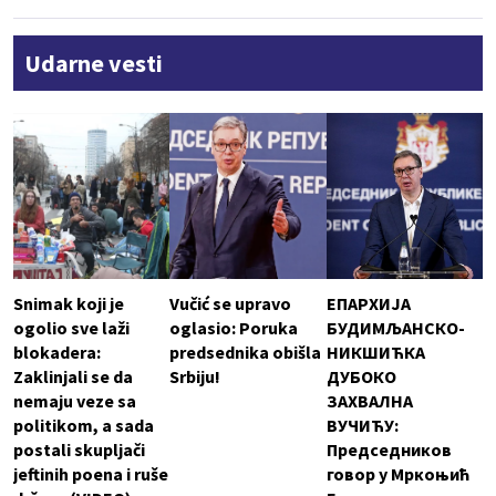
Udarne vesti
Snimak koji je
Vučić se upravo
ЕПАРХИЈА
ogolio sve laži
oglasio: Poruka
БУДИМЉАНСКО-
blokadera:
predsednika obišla
НИКШИЋКА
Zaklinjali se da
Srbiju!
ДУБОКО
nemaju veze sa
ЗАХВАЛНА
politikom, a sada
ВУЧИЋУ:
postali skupljači
Председников
jeftinih poena i ruše
говор у Мркоњић