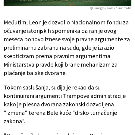
QEDimages / Alamy / Profimedia
Međutim, Leon je dozvolio Nacionalnom fondu za
očuvanje istorijskih spomenika da ranije ovog
meseca ponovo iznese svoje pravne argumente za
preliminarnu zabranu na sudu, gde je izrazio
skepticizam prema pravnim argumentima
Ministarstva pravde koji brane mehanizam za
plaćanje balske dvorane.
Tokom saslušanja, sudija je rekao da su
kontinuirani argumenti Trampove administracije
kako je plesna dvorana zakonski dozvoljena
"izmena" terena Bele kuće "drsko tumačenje
zakona".