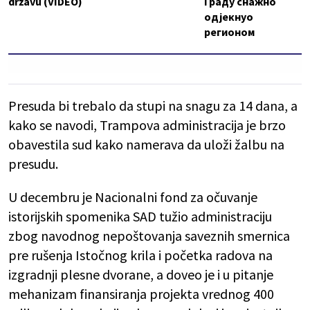
državu (VIDEO)
Граду снажно
одјекнуо
регионом
Presuda bi trebalo da stupi na snagu za 14 dana, a
kako se navodi, Trampova administracija je brzo
obavestila sud kako namerava da uloži žalbu na
presudu.
U decembru je Nacionalni fond za očuvanje
istorijskih spomenika SAD tužio administraciju
zbog navodnog nepoštovanja saveznih smernica
pre rušenja Istočnog krila i početka radova na
izgradnji plesne dvorane, a doveo je i u pitanje
mehanizam finansiranja projekta vrednog 400