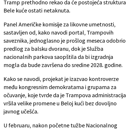
Tramp prethodno rekao da će postojeća struktura
Bele kuće ostati netaknuta.
Panel Američke komisije za likovne umetnosti,
sastavljen od, kako navodi portal, Trampovih
saveznika, jednoglasno je prošlog meseca odobrio
predlog za balsku dvoranu, dok je Služba
nacionalnih parkova saopštila da bi izgradnja
mogla da bude završena do sredine 2028. godine.
Kako se navodi, projekat je izazvao kontroverze
među kongresnim demokratama i grupama za
očuvanje, koje tvrde da je Trampova administracija
vršila velike promene u Beloj kući bez dovoljno
javnog učešća.
U februaru, nakon početne tužbe Nacionalnog