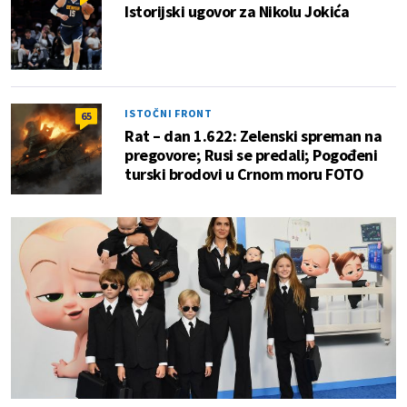
Istorijski ugovor za Nikolu Jokića
ISTOČNI FRONT
65
Rat – dan 1.622: Zelenski spreman na
pregovore; Rusi se predali; Pogođeni
turski brodovi u Crnom moru FOTO