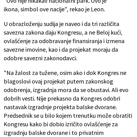
"Ovo nije nikakav nacionalni park. Ovo je
ikona, simbol ove nacije", rekao je Leon.
U obrazloženju sudija je naveo i da tri različita
savezna zakona daju Kongresu, a ne Beloj kući,
ovlašćenje za odobravanje finansiranja i izmena
savezne imovine, kao i da projekat moraju da
odobre savezni zakonodavci.
"Na žalost za tužene, osim ako i dok Kongres ne
blagoslovi ovaj projekat putem zakonskog
odobrenja, izgradnja mora da se obustavi. Ali evo
dobrih vesti. Nije prekasno da Kongres odobri
nastavak izgradnje projekta balske dvorane.
Predsednik se u bilo kojem trenutku može obratiti
Kongresu kako bi dobio izričito ovlašćenje za
izgradnju balske dvorane i to privatnim