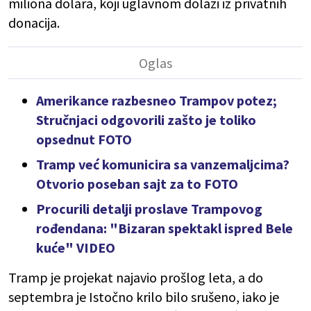
miliona dolara, koji uglavnom dolazi iz privatnih
donacija.
Amerikance razbesneo Trampov potez;
Stručnjaci odgovorili zašto je toliko
opsednut FOTO
Tramp već komunicira sa vanzemaljcima?
Otvorio poseban sajt za to FOTO
Procurili detalji proslave Trampovog
rođendana: "Bizaran spektakl ispred Bele
kuće" VIDEO
Tramp je projekat najavio prošlog leta, a do
septembra je Istočno krilo bilo srušeno, iako je