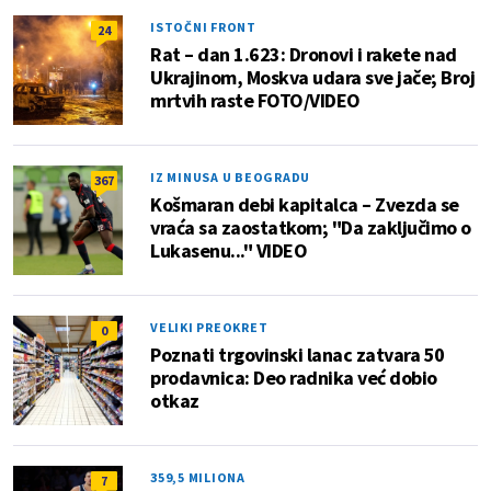
ISTOČNI FRONT
24
Rat – dan 1.623: Dronovi i rakete nad
Ukrajinom, Moskva udara sve jače; Broj
mrtvih raste FOTO/VIDEO
IZ MINUSA U BEOGRADU
367
Košmaran debi kapitalca – Zvezda se
vraća sa zaostatkom; "Da zaključimo o
Lukasenu..." VIDEO
VELIKI PREOKRET
0
Poznati trgovinski lanac zatvara 50
prodavnica: Deo radnika već dobio
otkaz
359,5 MILIONA
7