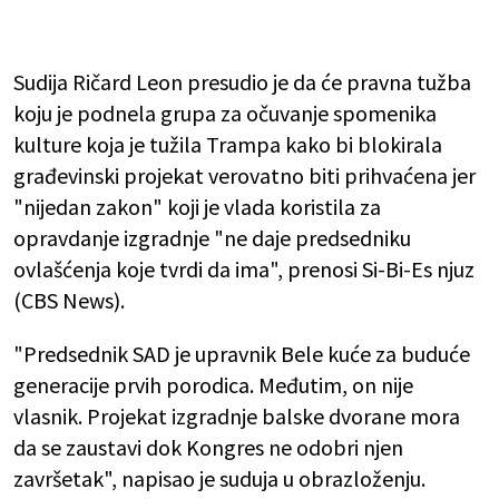
Sudija Ričard Leon presudio je da će pravna tužba
koju je podnela grupa za očuvanje spomenika
kulture koja je tužila Trampa kako bi blokirala
građevinski projekat verovatno biti prihvaćena jer
"nijedan zakon" koji je vlada koristila za
opravdanje izgradnje "ne daje predsedniku
ovlašćenja koje tvrdi da ima", prenosi Si-Bi-Es njuz
(CBS News).
"Predsednik SAD je upravnik Bele kuće za buduće
generacije prvih porodica. Međutim, on nije
vlasnik. Projekat izgradnje balske dvorane mora
da se zaustavi dok Kongres ne odobri njen
završetak", napisao je suduja u obrazloženju.