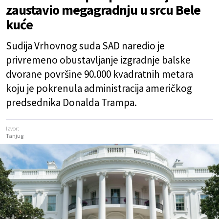
zaustavio megagradnju u srcu Bele
kuće
Sudija Vrhovnog suda SAD naredio je
privremeno obustavljanje izgradnje balske
dvorane površine 90.000 kvadratnih metara
koju je pokrenula administracija američkog
predsednika Donalda Trampa.
Izvor:
Tanjug