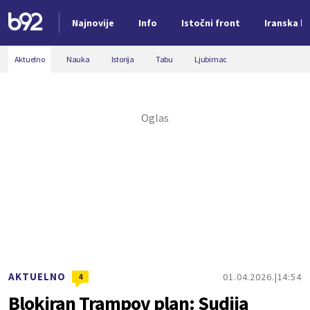
Najnovije
Info
Istočni front
Iranska kr
Nova vest
Aktuelno
Nauka
Istorija
Tabu
Ljubimac
AKTUELNO
01.04.2026.
14:54
4
Blokiran Trampov plan: Sudija