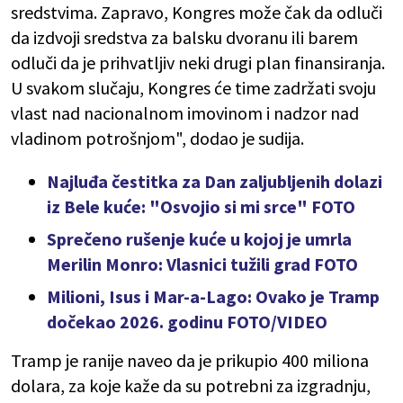
sredstvima. Zapravo, Kongres može čak da odluči
da izdvoji sredstva za balsku dvoranu ili barem
odluči da je prihvatljiv neki drugi plan finansiranja.
U svakom slučaju, Kongres će time zadržati svoju
vlast nad nacionalnom imovinom i nadzor nad
vladinom potrošnjom", dodao je sudija.
Najluđa čestitka za Dan zaljubljenih dolazi
iz Bele kuće: "Osvojio si mi srce" FOTO
Sprečeno rušenje kuće u kojoj je umrla
Merilin Monro: Vlasnici tužili grad FOTO
Milioni, Isus i Mar-a-Lago: Ovako je Tramp
dočekao 2026. godinu FOTO/VIDEO
Tramp je ranije naveo da je prikupio 400 miliona
dolara, za koje kaže da su potrebni za izgradnju,