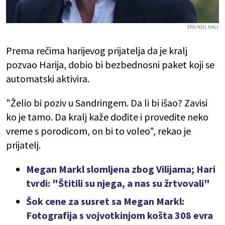
EPA/NEIL HALL
Prema rečima harijevog prijatelja da je kralj
pozvao Harija, dobio bi bezbednosni paket koji se
automatski aktivira.
"Želio bi poziv u Sandringem. Da li bi išao? Zavisi
ko je tamo. Da kralj kaže dođite i provedite neko
vreme s porodicom, on bi to voleo", rekao je
prijatelj.
Megan Markl slomljena zbog Vilijama; Hari
tvrdi: "Štitili su njega, a nas su žrtvovali"
Šok cene za susret sa Megan Markl:
Fotografija s vojvotkinjom košta 308 evra