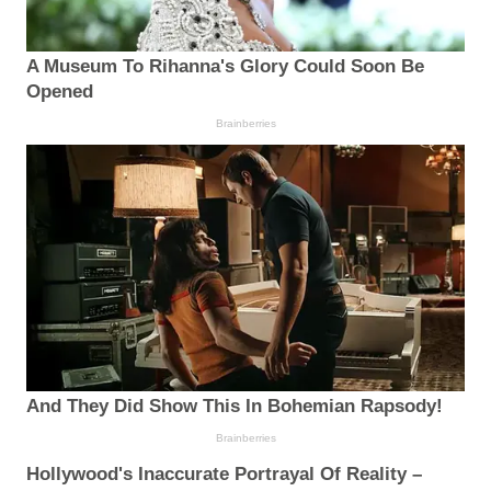
A Museum To Rihanna's Glory Could Soon Be
Opened
Brainberries
And They Did Show This In Bohemian Rapsody!
Brainberries
Hollywood's Inaccurate Portrayal Of Reality –