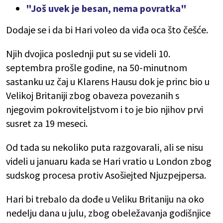
"Još uvek je besan, nema povratka"
Dodaje se i da bi Hari voleo da viđa oca što češće.
Njih dvojica poslednji put su se videli 10.
septembra prošle godine, na 50-minutnom
sastanku uz čaj u Klarens Hausu dok je princ bio u
Velikoj Britaniji zbog obaveza povezanih s
njegovim pokroviteljstvom i to je bio njihov prvi
susret za 19 meseci.
Od tada su nekoliko puta razgovarali, ali se nisu
videli u januaru kada se Hari vratio u London zbog
sudskog procesa protiv Asošiejted Njuzpejpersa.
Hari bi trebalo da dođe u Veliku Britaniju na oko
nedelju dana u julu, zbog obeležavanja godišnjice