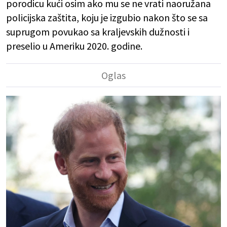
porodicu kući osim ako mu se ne vrati naoružana
policijska zaštita, koju je izgubio nakon što se sa
suprugom povukao sa kraljevskih dužnosti i
preselio u Ameriku 2020. godine.