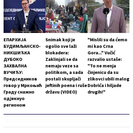
ЕПАРХИЈА
Snimak koji je
"Mislili su da ćemo
БУДИМЉАНСКО-
ogolio sve laži
mi kao Crna
НИКШИЋКА
blokadera:
Gora..." Vučić
ДУБОКО
Zaklinjali se da
razvalio ustaše:
ЗАХВАЛНА
nemaju veze sa
"To ne menja
ВУЧИЋУ:
politikom, a sada
činjenicu da su
Председников
postali skupljači
zlikovci ubili malog
говор у Мркоњић
jeftinih poena i ruše
Dobrića i hiljade
Граду снажно
državu (VIDEO)
drugih!"
одјекнуо
регионом