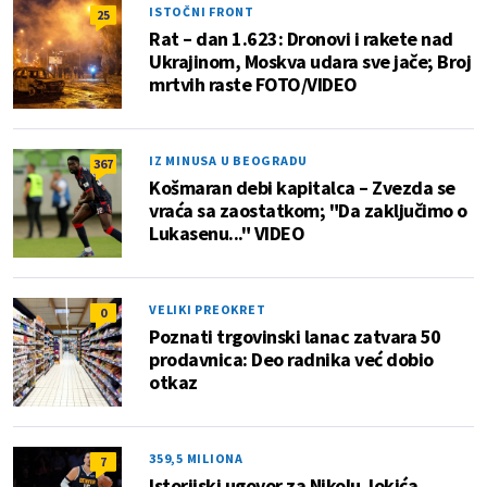
ISTOČNI FRONT
25
Rat – dan 1.623: Dronovi i rakete nad
Ukrajinom, Moskva udara sve jače; Broj
mrtvih raste FOTO/VIDEO
IZ MINUSA U BEOGRADU
367
Košmaran debi kapitalca – Zvezda se
vraća sa zaostatkom; "Da zaključimo o
Lukasenu..." VIDEO
VELIKI PREOKRET
0
Poznati trgovinski lanac zatvara 50
prodavnica: Deo radnika već dobio
otkaz
359,5 MILIONA
7
Istorijski ugovor za Nikolu Jokića