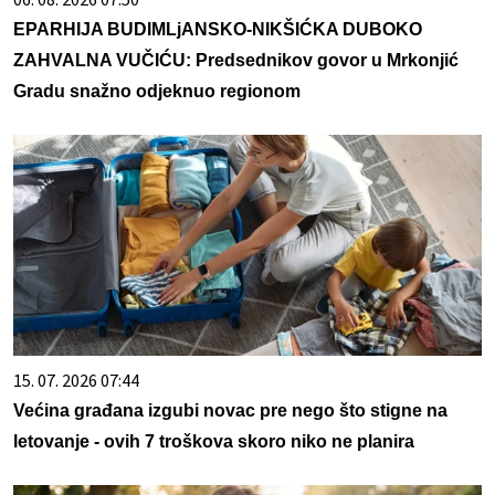
EPARHIJA BUDIMLjANSKO-NIKŠIĆKA DUBOKO
ZAHVALNA VUČIĆU: Predsednikov govor u Mrkonjić
Gradu snažno odjeknuo regionom
15. 07. 2026 07:44
Većina građana izgubi novac pre nego što stigne na
letovanje - ovih 7 troškova skoro niko ne planira