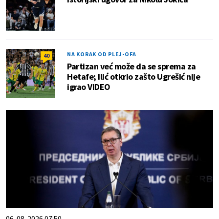
NA KORAK OD PLEJ-OFA
40
Partizan već može da se sprema za
Hetafe; Ilić otkrio zašto Ugrešić nije
igrao VIDEO
06. 08. 2026 07:50