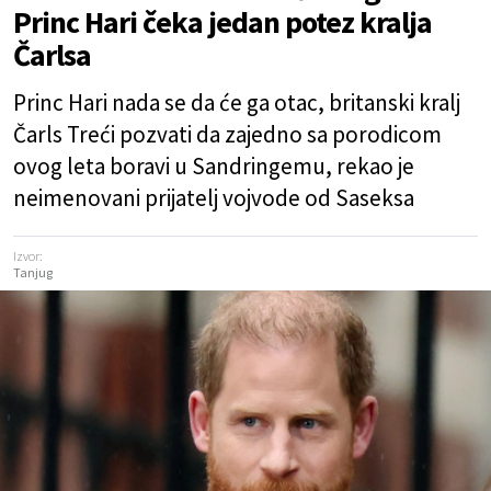
Princ Hari čeka jedan potez kralja
Čarlsa
Princ Hari nada se da će ga otac, britanski kralj
Čarls Treći pozvati da zajedno sa porodicom
ovog leta boravi u Sandringemu, rekao je
neimenovani prijatelj vojvode od Saseksa
Izvor:
Tanjug