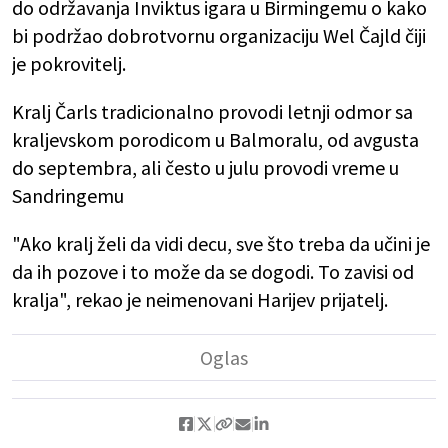
do održavanja Inviktus igara u Birmingemu o kako
bi podržao dobrotvornu organizaciju Wel Čajld čiji
je pokrovitelj.
Kralj Čarls tradicionalno provodi letnji odmor sa
kraljevskom porodicom u Balmoralu, od avgusta
do septembra, ali često u julu provodi vreme u
Sandringemu
"Ako kralj želi da vidi decu, sve što treba da učini je
da ih pozove i to može da se dogodi. To zavisi od
kralja", rekao je neimenovani Harijev prijatelj.