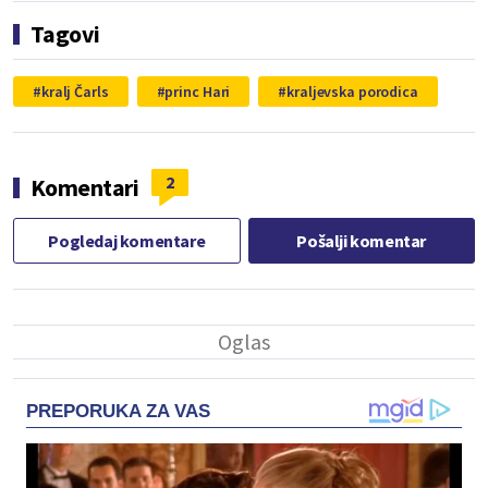
Tagovi
kralj Čarls
princ Hari
kraljevska porodica
2
Komentari
Pogledaj komentare
Pošalji komentar
PREPORUKA ZA VAS