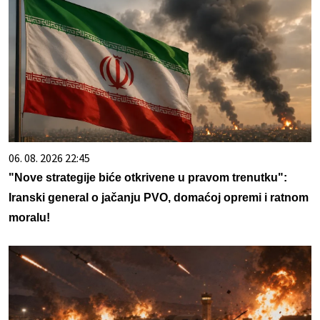
06. 08. 2026 22:45
"Nove strategije biće otkrivene u pravom trenutku":
Iranski general o jačanju PVO, domaćoj opremi i ratnom
moralu!