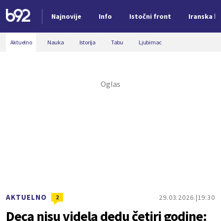
Najnovije
Info
Istočni front
Iranska kr
Nova vest
Aktuelno
Nauka
Istorija
Tabu
Ljubimac
AKTUELNO
29.03.2026.
19:30
2
Deca nisu videla dedu četiri godine: