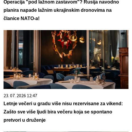
Operacija "pod lažnom zastavom"? Rusija navodno
planira napade lažnim ukrajinskim dronovima na
članice NATO-a!
23. 07. 2026 12:47
Letnje večeri u gradu više nisu rezervisane za vikend:
Zašto sve više ljudi bira večeru koja se spontano
pretvori u druženje