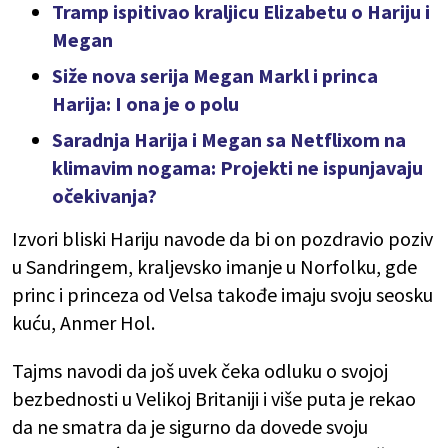
Tramp ispitivao kraljicu Elizabetu o Hariju i
Megan
Siže nova serija Megan Markl i princa
Harija: I ona je o polu
Saradnja Harija i Megan sa Netflixom na
klimavim nogama: Projekti ne ispunjavaju
očekivanja?
Izvori bliski Hariju navode da bi on pozdravio poziv
u Sandringem, kraljevsko imanje u Norfolku, gde
princ i princeza od Velsa takođe imaju svoju seosku
kuću, Anmer Hol.
Tajms navodi da još uvek čeka odluku o svojoj
bezbednosti u Velikoj Britaniji i više puta je rekao
da ne smatra da je sigurno da dovede svoju