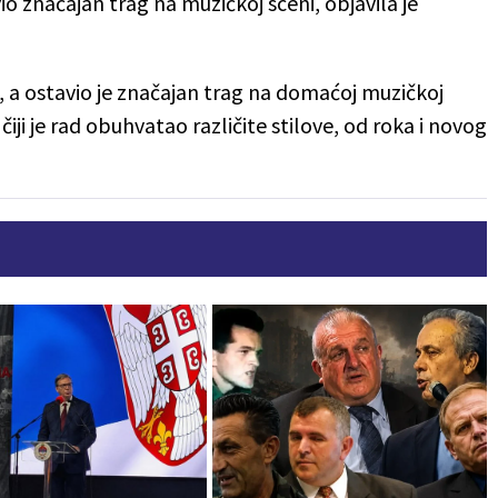
io značajan trag na muzičkoj sceni, objavila je
 a ostavio je značajan trag na domaćoj muzičkoj
iji je rad obuhvatao različite stilove, od roka i novog