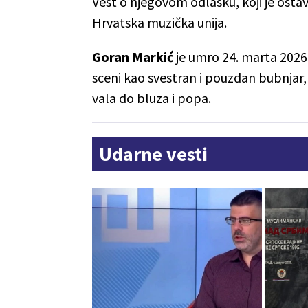
Vest o njegovom odlasku, koji je ostav
Hrvatska muzička unija.
Goran Markić
je umro 24. marta 2026,
sceni kao svestran i pouzdan bubnjar, č
vala do bluza i popa.
Udarne vesti