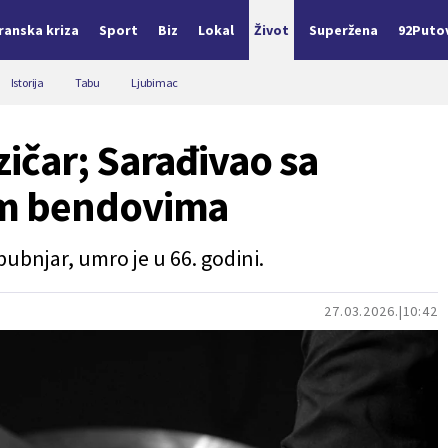
Iranska kriza
Sport
Biz
Lokal
Život
Superžena
92Puto
Istorija
Tabu
Ljubimac
ičar; Sarađivao sa
m bendovima
ubnjar, umro je u 66. godini.
27.03.2026.
10:42