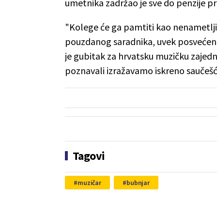
umetnika zadržao je sve do penzije pr
"Kolege će ga pamtiti kao nenametljiv
pouzdanog saradnika, uvek posvećenog
je gubitak za hrvatsku muzičku zajedni
poznavali izražavamo iskreno saučešće
Tagovi
muzičar
bubnjar