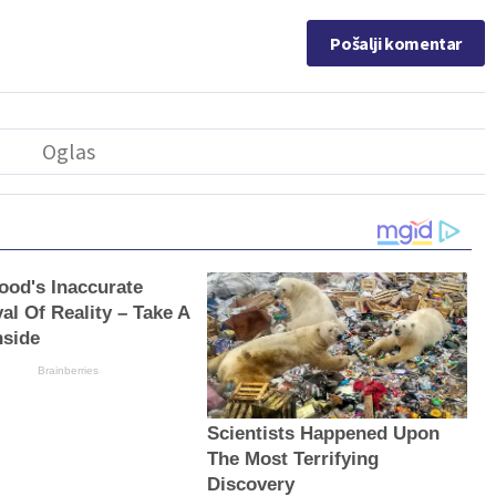
Pošalji komentar
ood's Inaccurate
al Of Reality – Take A
nside
Brainberries
Scientists Happened Upon
The Most Terrifying
Discovery