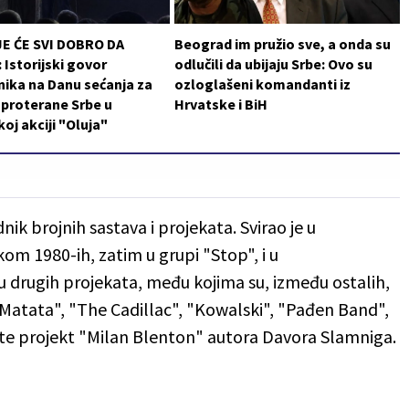
JE ĆE SVI DOBRO DA
Beograd im pružio sve, a onda su
Istorijski govor
odlučili da ubijaju Srbe: Ovo su
ika na Danu sećanja za
ozloglašeni komandanti iz
i proterane Srbe u
Hrvatske i BiH
koj akciji "Oluja"
dnik brojnih sastava i projekata. Svirao je u
 1980-ih, zatim u grupi "Stop", i u
zu drugih projekata, među kojima su, između ostalih,
Matata", "The Cadillac", "Kowalski", "Pađen Band",
", te projekt "Milan Blenton" autora Davora Slamniga.