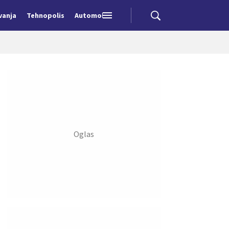
vanja
Tehnopolis
Automobili