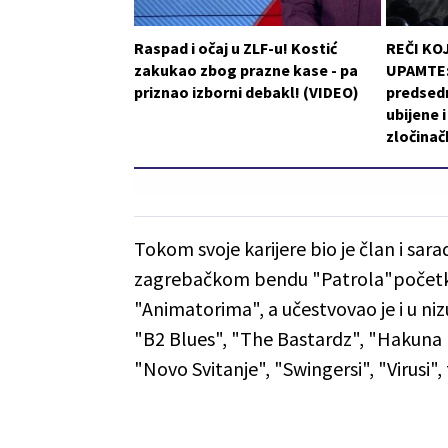
Raspad i očaj u ZLF-u! Kostić
REČI KO
zakukao zbog prazne kase - pa
UPAMTE: 
priznao izborni debakl! (VIDEO)
predsedn
ubijene 
zločinač
Tokom svoje karijere bio je član i sara
zagrebačkom bendu "Patrola"početkom
"Animatorima", a učestvovao je i u ni
"B2 Blues", "The Bastardz", "Hakuna 
"Novo Svitanje", "Swingersi", "Virusi