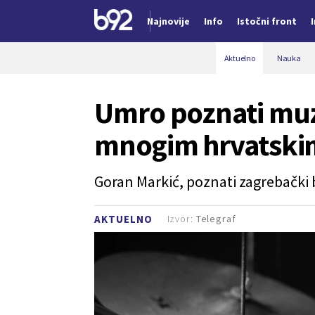
Najnovije
Info
Istočni front
Nova vest
Aktuelno
Nauka
Umro poznati muz
mnogim hrvatski
Goran Markić, poznati zagrebački b
Izvor:
Telegraf
AKTUELNO