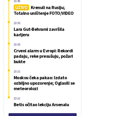
21:45
UŽIVO
Krenuli na Rusiju;
Totalno uništenje FOTO/VIDEO
23:35
Lara Gut-Behrami završila
karijeru
23:35
Crveni alarm u Evropi: Rekordi
padaju, reke presušuju, požari
bukte
23:21
Moskvu čeka pakao: Izdato
ozbiljno upozorenje; Oglasili se
meteorolozi
23:21
Betis očitao lekciju Arsenalu