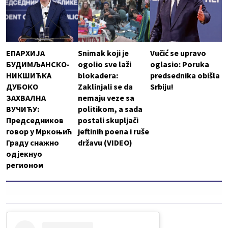
ЕПАРХИЈА
Snimak koji je
Vučić se upravo
БУДИМЉАНСКО-
ogolio sve laži
oglasio: Poruka
НИКШИЋКА
blokadera:
predsednika obišla
ДУБОКО
Zaklinjali se da
Srbiju!
ЗАХВАЛНА
nemaju veze sa
ВУЧИЋУ:
politikom, a sada
Председников
postali skupljači
говор у Мркоњић
jeftinih poena i ruše
Граду снажно
državu (VIDEO)
одјекнуо
регионом