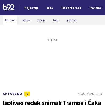
Najnovije
Info
Istočni front
Iranska kr
Nova vest
Aktuelno
Nauka
Istorija
Tabu
Ljubimac
AKTUELNO
21.03.2026.
8:00
0
Isplivao redak snimak Trampa i Čaka