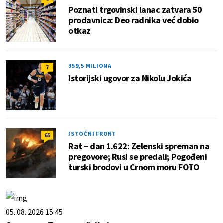
Poznati trgovinski lanac zatvara 50
prodavnica: Deo radnika već dobio
otkaz
359,5 MILIONA
7
Istorijski ugovor za Nikolu Jokića
ISTOČNI FRONT
65
Rat – dan 1.622: Zelenski spreman na
pregovore; Rusi se predali; Pogođeni
turski brodovi u Crnom moru FOTO
05. 08. 2026 15:45