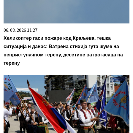
06. 08. 2026 11:27
Хеликоптер гаси пожаре код Краљева, тешка
ситуација и данас: Ватрена стихија гута шуме на
неприступачном терену, десетине ватрогасаца на
терену