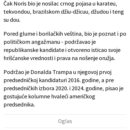
Čak Noris bio je nosilac crnog pojasa u karateu,
tekvondou, brazilskom džiu-džicuu, džudou i teng
su dou.
Pored glume i borilačkih veština, bio je poznat i po
političkom angažmanu - podržavao je
republikanske kandidate i otvoreno isticao svoje
hrišćanske vrednosti i prava na nošenje oružja.
Podržao je Donalda Trampa u njegovoj prvoj
predsedničkoj kandidaturi 2016. godine, a pre
predsedničkih izbora 2020. i 2024. godine, pisao je
gostujuće kolumne hvaleći američkog
predsednika.