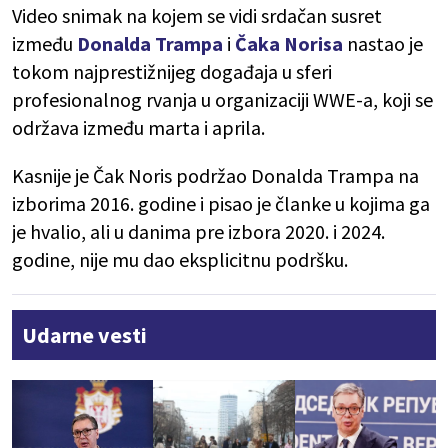
Video snimak na kojem se vidi srdačan susret
između
Donalda Trampa
i
Čaka Norisa
nastao je
tokom najprestižnijeg događaja u sferi
profesionalnog rvanja u organizaciji WWE-a, koji se
održava između marta i aprila.
Kasnije je Čak Noris podržao Donalda Trampa na
izborima 2016. godine i pisao je članke u kojima ga
je hvalio, ali u danima pre izbora 2020. i 2024.
godine, nije mu dao eksplicitnu podršku.
Udarne vesti