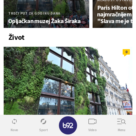
Paris Hilton ot
najmračnijem p
TREĆI PUT ZA GODINU DANA
Opljačkan muzej Žaka Širaka
"Slava me je t
Život
0
✕
Novo
Sport
Video
Menu