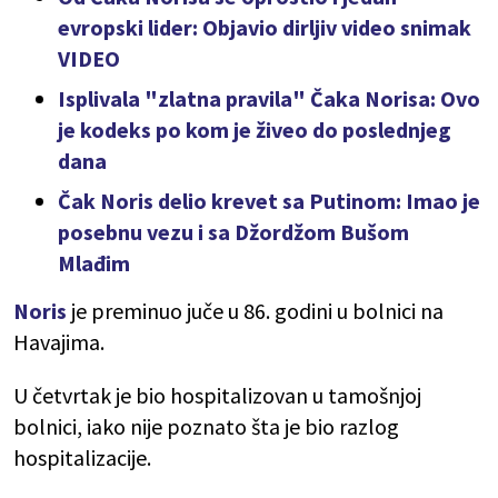
evropski lider: Objavio dirljiv video snimak
VIDEO
Isplivala "zlatna pravila" Čaka Norisa: Ovo
je kodeks po kom je živeo do poslednjeg
dana
Čak Noris delio krevet sa Putinom: Imao je
posebnu vezu i sa Džordžom Bušom
Mlađim
Noris
je preminuo juče u 86. godini u bolnici na
Havajima.
U četvrtak je bio hospitalizovan u tamošnjoj
bolnici, iako nije poznato šta je bio razlog
hospitalizacije.