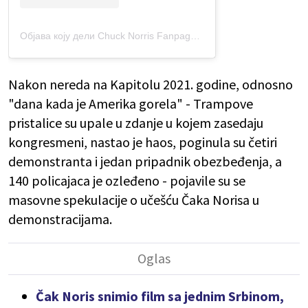
Објава коју дели Chuck Norris Fanpage🇺🇸🥋🤠 (@chuck_norris_icon)
Nakon nereda na Kapitolu 2021. godine, odnosno
"dana kada je Amerika gorela" - Trampove
pristalice su upale u zdanje u kojem zasedaju
kongresmeni, nastao je haos, poginula su četiri
demonstranta i jedan pripadnik obezbeđenja, a
140 policajaca je ozleđeno - pojavile su se
masovne spekulacije o učešću Čaka Norisa u
demonstracijama.
Čak Noris snimio film sa jednim Srbinom,