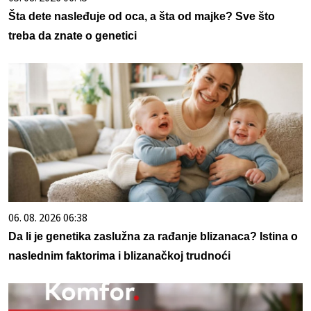
Šta dete nasleđuje od oca, a šta od majke? Sve što
treba da znate o genetici
06. 08. 2026 06:38
Da li je genetika zaslužna za rađanje blizanaca? Istina o
naslednim faktorima i blizanačkoj trudnoći