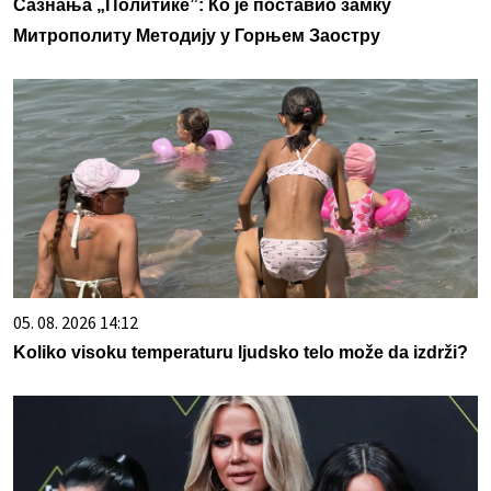
Сазнања „Политике”: Ко је поставио замку
Митрополиту Методију у Горњем Заостру
05. 08. 2026 14:12
Koliko visoku temperaturu ljudsko telo može da izdrži?