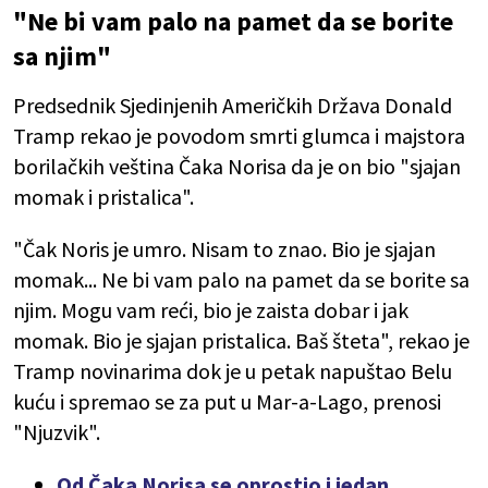
"Ne bi vam palo na pamet da se borite
sa njim"
Predsednik Sjedinjenih Američkih Država Donald
Tramp rekao je povodom smrti glumca i majstora
borilačkih veština Čaka Norisa da je on bio "sjajan
momak i pristalica".
"Čak Noris je umro. Nisam to znao. Bio je sjajan
momak... Ne bi vam palo na pamet da se borite sa
njim. Mogu vam reći, bio je zaista dobar i jak
momak. Bio je sjajan pristalica. Baš šteta", rekao je
Tramp novinarima dok je u petak napuštao Belu
kuću i spremao se za put u Mar-a-Lago, prenosi
"Njuzvik".
Od Čaka Norisa se oprostio i jedan