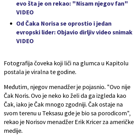
evo šta je on rekao: "Nisam njegov fan"
VIDEO
Od Čaka Norisa se oprostio i jedan
evropski lider: Objavio dirljiv video snimak
VIDEO
Fotografija čoveka koji liči na glumca u Kapitolu
postala je viralna te godine.
Međutim, njegov menadžer je pojasnio. "Ovo nije
Čak Noris. Ovo je neko ko želi da ga izgleda kao
Čak, iako je Čak mnogo zgodniji. Čak ostaje na
svom terenu u Teksasu gde je bio sa porodicom",
rekao je Norisov menadžer Erik Kricer za američke
medije.