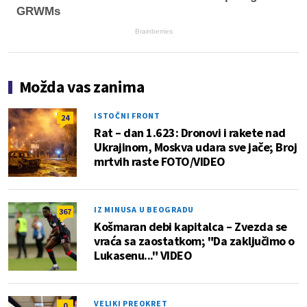
GRWMs
Brainberries
Možda vas zanima
ISTOČNI FRONT
24
Rat – dan 1.623: Dronovi i rakete nad
Ukrajinom, Moskva udara sve jače; Broj
mrtvih raste FOTO/VIDEO
IZ MINUSA U BEOGRADU
367
Košmaran debi kapitalca – Zvezda se
vraća sa zaostatkom; "Da zaključimo o
Lukasenu..." VIDEO
VELIKI PREOKRET
0