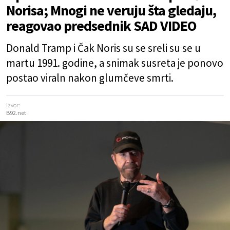
Norisa; Mnogi ne veruju šta gledaju,
reagovao predsednik SAD VIDEO
Donald Tramp i Čak Noris su se sreli su se u
martu 1991. godine, a snimak susreta je ponovo
postao viraln nakon glumčeve smrti.
Izvor:
B92.net