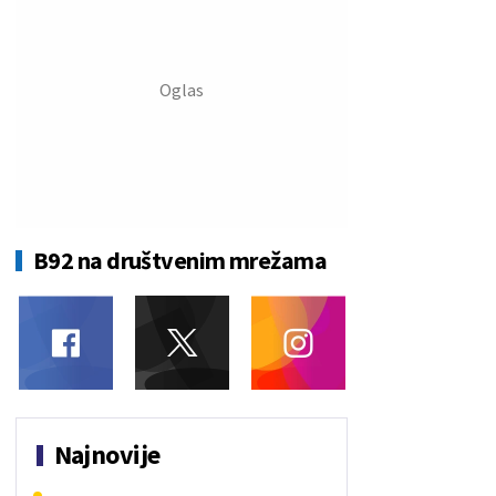
B92 na društvenim mrežama
Najnovije