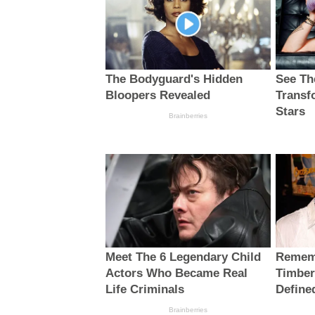
The Bodyguard's Hidden
See Th
Bloopers Revealed
Transf
Stars
Brainberries
Meet The 6 Legendary Child
Rememb
Actors Who Became Real
Timber
Life Criminals
Define
Brainberries