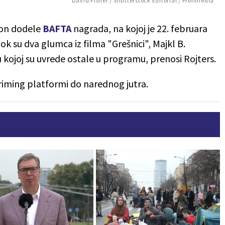
David Fisher / Shutterstock Editorial / Profimedia
kon dodele
BAFTA
nagrada, na kojoj je 22. februara
 su dva glumca iz filma "Grešnici", Majkl B.
 u kojoj su uvrede ostale u programu, prenosi Rojters.
striming platformi do narednog jutra.