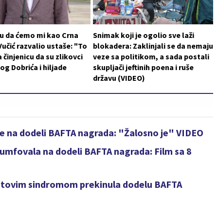
 su da ćemo mi kao Crna
Snimak koji je ogolio sve laži
 Vučić razvalio ustaše: "To
blokadera: Zaklinjali se da nemaju
 činjenicu da su zlikovci
veze sa politikom, a sada postali
log Dobrića i hiljade
skupljači jeftinih poena i ruše
državu (VIDEO)
e na dodeli BAFTA nagrada: "Žalosno je" VIDEO
umfovala na dodeli BAFTA nagrada: Film sa 8
retovim sindromom prekinula dodelu BAFTA