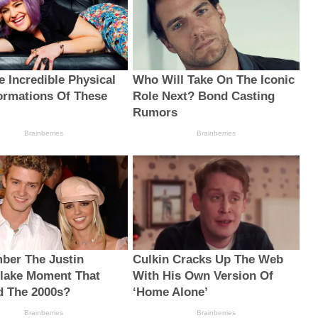
e Incredible Physical
Who Will Take On The Iconic
ormations Of These
Role Next? Bond Casting
Rumors
Brainberries
Brainberries
er The Justin
Culkin Cracks Up The Web
lake Moment That
With His Own Version Of
d The 2000s?
‘Home Alone’
Brainberries
Brainberries