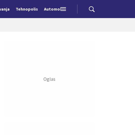
vanja
Tehnopolis
Automobili