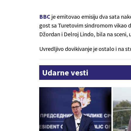
BBC
je emitovao emisiju dva sata na
gost sa Turetovim sindromom vikao dok
Džordan i Delroj Lindo, bila na sceni,
Uvredljivo dovikivanje je ostalo i na 
Udarne vesti