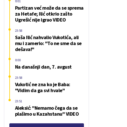
0:01
Partizan već može da se sprema
za Hetafe; Ilić otkrio zašto
Ugrešić nije igrao VIDEO
23:58
Saša Ilić nahvalio Vukotića, ali
mu i zamerio: "To ne sme da se
dešava!"
0:00
Na današnji dan, 7. avgust
23:58
Vukotić ne zna ko je Baba:
"Vidim da ga svi hvale"
23:51
Aleksić: "Nemamo čega da se
plašimo u Kazahstanu" VIDEO