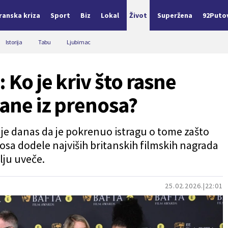
Iranska kriza
Sport
Biz
Lokal
Život
Superžena
92Puto
Istorija
Tabu
Ljubimac
 Ko je kriv što rasne
sane iz prenosa?
o je danas da je pokrenuo istragu o tome zašto
nosa dodele najviših britanskih filmskih nagrada
lju uveče.
25.02.2026.
22:01