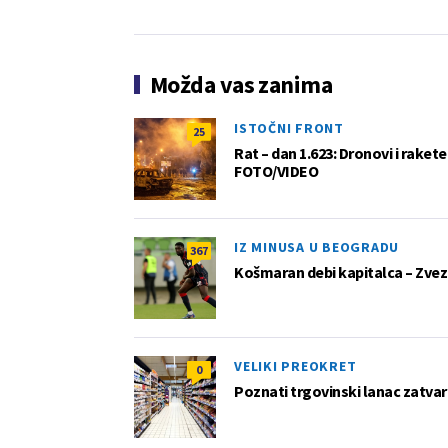
Možda vas zanima
ISTOČNI FRONT
25
Rat – dan 1.623: Dronovi i raket
FOTO/VIDEO
IZ MINUSA U BEOGRADU
367
Košmaran debi kapitalca – Zvez
VELIKI PREOKRET
0
Poznati trgovinski lanac zatvar