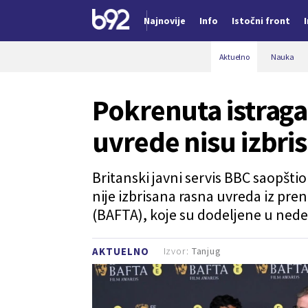
Najnovije
Info
Istočni front
Nova vest
Aktuelno
Nauka
Pokrenuta istraga:
uvrede nisu izbri
Britanski javni servis BBC saopšti
nije izbrisana rasna uvreda iz pre
(BAFTA), koje su dodeljene u nede
Izvor:
Tanjug
AKTUELNO