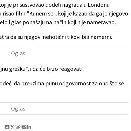
 koji je prisustvovao dodeli nagrada u Londonu
irisao film "Kunem se", koji je kazao da ga je njegovo
elo i glas ponašaju na način koji nije nameravao.
tra da su njegovi nehotični tikovi bili namerni.
ljnu grešku", i da će brzo reagovati.
avodeći da preuzima punu odgovornost za ono što se