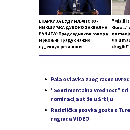
ЕПАРХИЈА БУДИМЉАНСКО-
"Mislili
НИКШИЋКА ДУБОКО ЗАХВАЛНА
Gora..."
ВУЧИЋУ: Председников говор у
ne menja
Мркоњић Граду снажно
ubili ma
одјекнуо регионом
drugih!"
Pala ostavka zbog rasne uvred
"Sentimentalna vrednost" trij
nominacija stiže u Srbiju
Rasistička psovka gosta s Tu
nagrada VIDEO