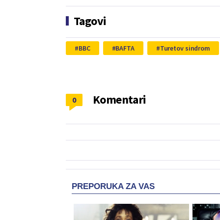
Tagovi
BBC
BAFTA
Turetov sindrom
Komentari
0
PREPORUKA ZA VAS