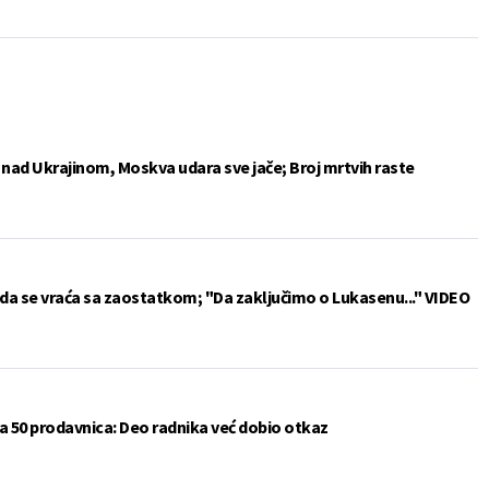
e nad Ukrajinom, Moskva udara sve jače; Broj mrtvih raste
da se vraća sa zaostatkom; "Da zaključimo o Lukasenu..." VIDEO
a 50 prodavnica: Deo radnika već dobio otkaz