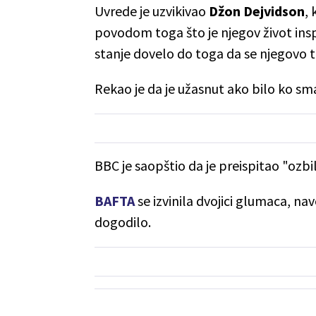
Uvrede je uzvikivao
Džon Dejvidson
,
povodom toga što je njegov život insp
stanje dovelo do toga da se njegovo t
Rekao je da je užasnut ako bilo ko sma
BBC je saopštio da je preispitao "ozbi
BAFTA
se izvinila dvojici glumaca, n
dogodilo.