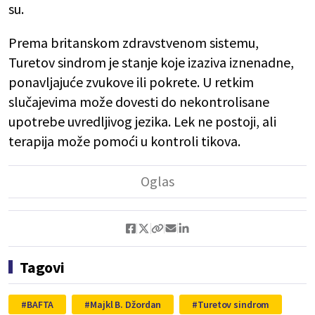
su.
Prema britanskom zdravstvenom sistemu,
Turetov sindrom je stanje koje izaziva iznenadne,
ponavljajuće zvukove ili pokrete. U retkim
slučajevima može dovesti do nekontrolisane
upotrebe uvredljivog jezika. Lek ne postoji, ali
terapija može pomoći u kontroli tikova.
Tagovi
BAFTA
Majkl B. Džordan
Turetov sindrom