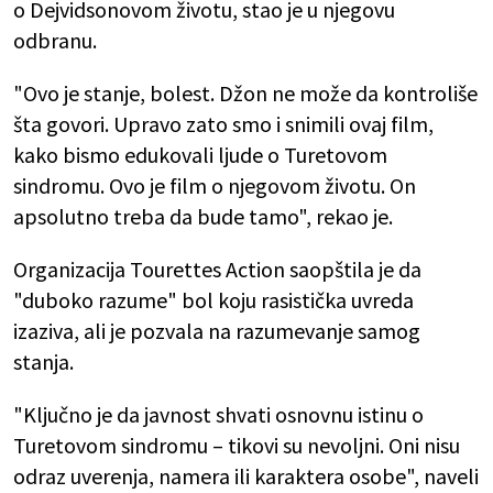
o Dejvidsonovom životu, stao je u njegovu
odbranu.
"Ovo je stanje, bolest. Džon ne može da kontroliše
šta govori. Upravo zato smo i snimili ovaj film,
kako bismo edukovali ljude o Turetovom
sindromu. Ovo je film o njegovom životu. On
apsolutno treba da bude tamo", rekao je.
Organizacija Tourettes Action saopštila je da
"duboko razume" bol koju rasistička uvreda
izaziva, ali je pozvala na razumevanje samog
stanja.
"Ključno je da javnost shvati osnovnu istinu o
Turetovom sindromu – tikovi su nevoljni. Oni nisu
odraz uverenja, namera ili karaktera osobe", naveli