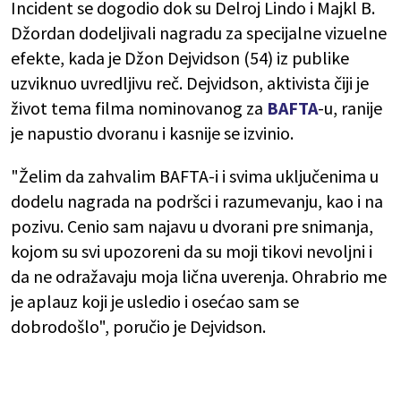
Incident se dogodio dok su Delroj Lindo i Majkl B.
Džordan dodeljivali nagradu za specijalne vizuelne
efekte, kada je Džon Dejvidson (54) iz publike
uzviknuo uvredljivu reč. Dejvidson, aktivista čiji je
život tema filma nominovanog za
BAFTA
-u, ranije
je napustio dvoranu i kasnije se izvinio.
"Želim da zahvalim BAFTA-i i svima uključenima u
dodelu nagrada na podršci i razumevanju, kao i na
pozivu. Cenio sam najavu u dvorani pre snimanja,
kojom su svi upozoreni da su moji tikovi nevoljni i
da ne odražavaju moja lična uverenja. Ohrabrio me
je aplauz koji je usledio i osećao sam se
dobrodošlo", poručio je Dejvidson.