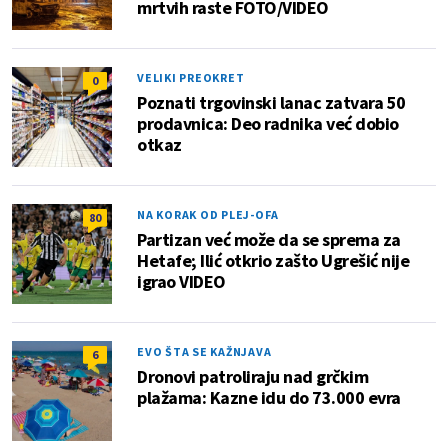
mrtvih raste FOTO/VIDEO
VELIKI PREOKRET
0
Poznati trgovinski lanac zatvara 50
prodavnica: Deo radnika već dobio
otkaz
NA KORAK OD PLEJ-OFA
80
Partizan već može da se sprema za
Hetafe; Ilić otkrio zašto Ugrešić nije
igrao VIDEO
EVO ŠTA SE KAŽNJAVA
6
Dronovi patroliraju nad grčkim
plažama: Kazne idu do 73.000 evra