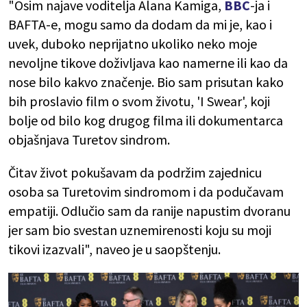
"Osim najave voditelja Alana Kamiga,
BBC
-ja i
BAFTA-e, mogu samo da dodam da mi je, kao i
uvek, duboko neprijatno ukoliko neko moje
nevoljne tikove doživljava kao namerne ili kao da
nose bilo kakvo značenje. Bio sam prisutan kako
bih proslavio film o svom životu, 'I Swear', koji
bolje od bilo kog drugog filma ili dokumentarca
objašnjava Turetov sindrom.
Čitav život pokušavam da podržim zajednicu
osoba sa Turetovim sindromom i da podučavam
empatiji. Odlučio sam da ranije napustim dvoranu
jer sam bio svestan uznemirenosti koju su moji
tikovi izazvali", naveo je u saopštenju.