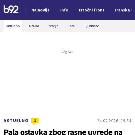
Najnovije
Info
Istočni front
Iranska kr
Nova vest
Aktuelno
Nauka
Istorija
Tabu
Ljubimac
AKTUELNO
24.02.2026.
19:54
1
Pala ostavka zbog rasne uvrede na