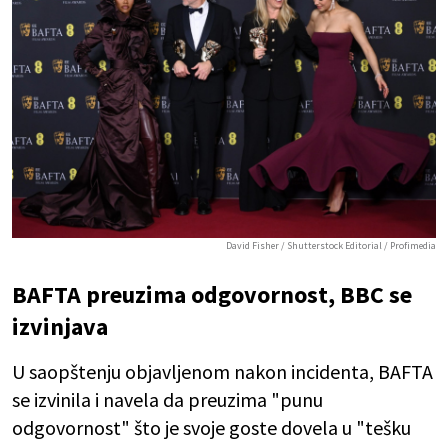
David Fisher / Shutterstock Editorial / Profimedia
BAFTA preuzima odgovornost, BBC se
izvinjava
U saopštenju objavljenom nakon incidenta, BAFTA
se izvinila i navela da preuzima "punu
odgovornost" što je svoje goste dovela u "tešku