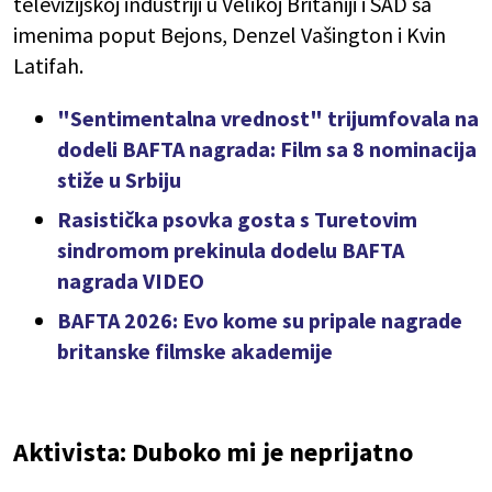
televizijskoj industriji u Velikoj Britaniji i SAD sa
imenima poput Bejons, Denzel Vašington i Kvin
Latifah.
"Sentimentalna vrednost" trijumfovala na
dodeli BAFTA nagrada: Film sa 8 nominacija
stiže u Srbiju
Rasistička psovka gosta s Turetovim
sindromom prekinula dodelu BAFTA
nagrada VIDEO
BAFTA 2026: Evo kome su pripale nagrade
britanske filmske akademije
Aktivista: Duboko mi je neprijatno