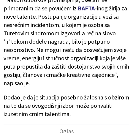
primoranim da se povučem iz
BAFTA
-inog žirija za
nove talente. Postupanje organizacije u vezi sa
nesrećnim incidentom, u kojem je osoba sa
Turetovim sindromom izgovorila reč na slovo
'n' tokom dodele nagrada, bilo je potpuno
neoprostivo. Ne mogu i neću da posvećujem svoje
vreme, energiju i stručnost organizaciji koja je više
puta propustila da zaštiti dostojanstvo svojih crnih
gostiju, članova i crnačke kreativne zajednice“,
napisao je.
Dodao je da je situacija posebno žalosna s obzirom
na to da se ovogodišnji izbor može pohvaliti
izuzetnim crnim talentima.