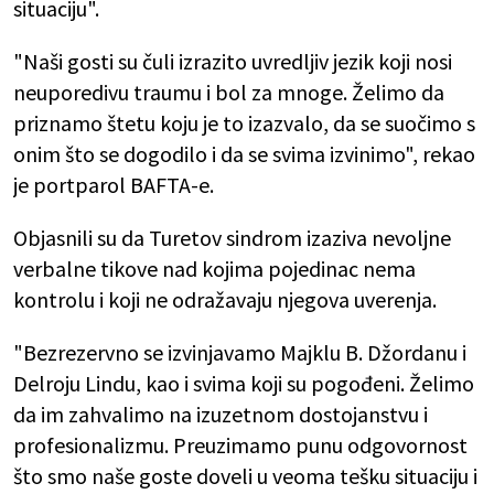
situaciju".
"Naši gosti su čuli izrazito uvredljiv jezik koji nosi
neuporedivu traumu i bol za mnoge. Želimo da
priznamo štetu koju je to izazvalo, da se suočimo s
onim što se dogodilo i da se svima izvinimo", rekao
je portparol BAFTA-e.
Objasnili su da Turetov sindrom izaziva nevoljne
verbalne tikove nad kojima pojedinac nema
kontrolu i koji ne odražavaju njegova uverenja.
"Bezrezervno se izvinjavamo Majklu B. Džordanu i
Delroju Lindu, kao i svima koji su pogođeni. Želimo
da im zahvalimo na izuzetnom dostojanstvu i
profesionalizmu. Preuzimamo punu odgovornost
što smo naše goste doveli u veoma tešku situaciju i