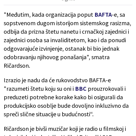
"Međutim, kada organizacija poput
BAFTA
-e, sa
sopstvenom dugom istorijom sistemskog rasizma,
odbija da prizna štetu nanetu i crnačkoj zajednici i
zajednici osoba sa invaliditetom, kao i da ponudi
odgovarajuće izvinjenje, ostanak bi bio jednak
odobravanju njihovog ponašanja", smatra
Ričardson.
Izrazio je nadu da će rukovodstvo BAFTA-e
"razumeti štetu koju su oni i
BBC
prouzrokovali i
preduzeti potrebne korake kako bi osigurali da
produkcijsko osoblje bude dovoljno inkluzivno da
spreči slične situacije u budućnosti“.
Ričardson je bivši muzičar koji je radio u filmskoj i