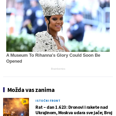
A Museum To Rihanna's Glory Could Soon Be
Opened
Brainberries
Možda vas zanima
ISTOČNI FRONT
25
Rat – dan 1.623: Dronovi i rakete nad
Ukrajinom, Moskva udara sve jače; Broj