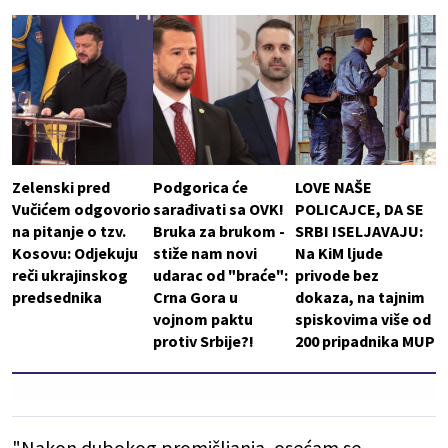
Zelenski pred
Podgorica će
LOVE NAŠE
Vučićem odgovorio
sarađivati sa OVK!
POLICAJCE, DA SE
na pitanje o tzv.
Bruka za brukom -
SRBI ISELJAVAJU:
Kosovu: Odjekuju
stiže nam novi
Na KiM ljude
reči ukrajinskog
udarac od "braće":
privode bez
predsednika
Crna Gora u
dokaza, na tajnim
vojnom paktu
spiskovima više od
protiv Srbije?!
200 pripadnika MUP
"Nakon dubokog promišljanja, osećam se