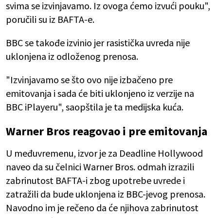
svima se izvinjavamo. Iz ovoga ćemo izvući pouku",
poručili su iz BAFTA-e.
BBC se takođe izvinio jer rasistička uvreda nije
uklonjena iz odloženog prenosa.
"Izvinjavamo se što ovo nije izbačeno pre
emitovanja i sada će biti uklonjeno iz verzije na
BBC iPlayeru", saopštila je ta medijska kuća.
Warner Bros reagovao i pre emitovanja
U međuvremenu, izvor je za Deadline Hollywood
naveo da su čelnici Warner Bros. odmah izrazili
zabrinutost BAFTA-i zbog upotrebe uvrede i
zatražili da bude uklonjena iz BBC-jevog prenosa.
Navodno im je rečeno da će njihova zabrinutost