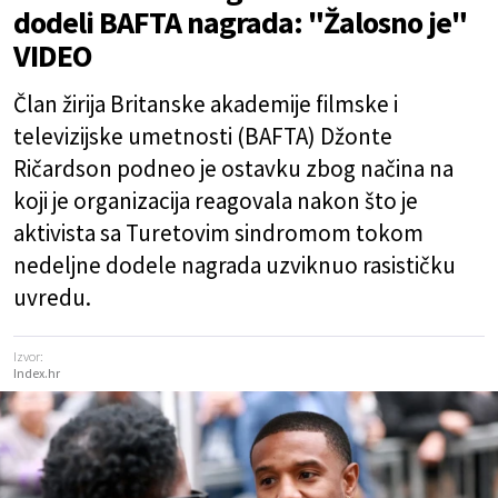
dodeli BAFTA nagrada: "Žalosno je"
VIDEO
Član žirija Britanske akademije filmske i
televizijske umetnosti (BAFTA) Džonte
Ričardson podneo je ostavku zbog načina na
koji je organizacija reagovala nakon što je
aktivista sa Turetovim sindromom tokom
nedeljne dodele nagrada uzviknuo rasističku
uvredu.
Izvor:
Index.hr