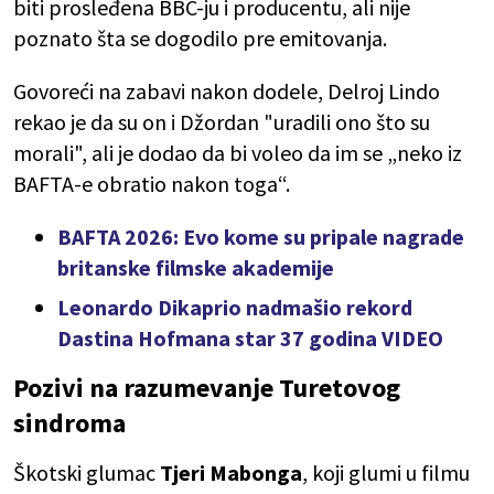
biti prosleđena BBC-ju i producentu, ali nije
poznato šta se dogodilo pre emitovanja.
Govoreći na zabavi nakon dodele, Delroj Lindo
rekao je da su on i Džordan "uradili ono što su
morali", ali je dodao da bi voleo da im se „neko iz
BAFTA-e obratio nakon toga“.
BAFTA 2026: Evo kome su pripale nagrade
britanske filmske akademije
Leonardo Dikaprio nadmašio rekord
Dastina Hofmana star 37 godina VIDEO
Pozivi na razumevanje Turetovog
sindroma
Škotski glumac
Tjeri Mabonga
, koji glumi u filmu