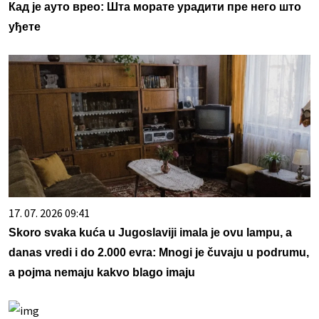
Кад је ауто врео: Шта морате урадити пре него што
уђете
17. 07. 2026 09:41
Skoro svaka kuća u Jugoslaviji imala je ovu lampu, a
danas vredi i do 2.000 evra: Mnogi je čuvaju u podrumu,
a pojma nemaju kakvo blago imaju