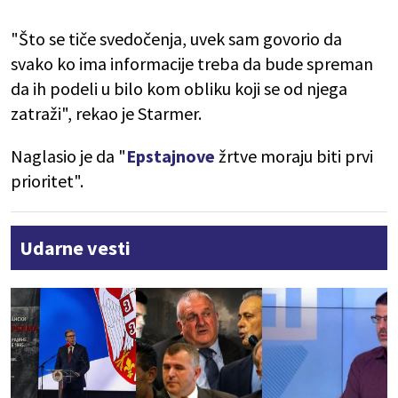
"Što se tiče svedočenja, uvek sam govorio da
svako ko ima informacije treba da bude spreman
da ih podeli u bilo kom obliku koji se od njega
zatraži", rekao je Starmer.
Naglasio je da "
Epstajnove
žrtve moraju biti prvi
prioritet".
Udarne vesti