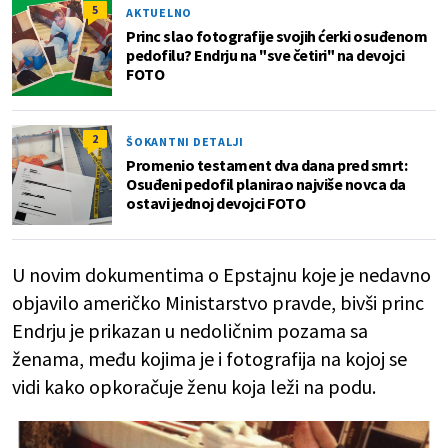
5
AKTUELNO
Princ slao fotografije svojih ćerki osuđenom
pedofilu? Endrju na "sve četiri" na devojci
FOTO
2
ŠOKANTNI DETALJI
Promenio testament dva dana pred smrt:
Osuđeni pedofil planirao najviše novca da
ostavi jednoj devojci FOTO
U novim dokumentima o Epstajnu koje je nedavno
objavilo američko Ministarstvo pravde, bivši princ
Endrju je prikazan u nedoličnim pozama sa
ženama, među kojima je i fotografija na kojoj se
vidi kako opkoračuje ženu koja leži na podu.