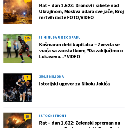
Rat – dan 1.623: Dronovi i rakete nad
Ukrajinom, Moskva udara sve jače; Broj
mrtvih raste FOTO/VIDEO
IZ MINUSA U BEOGRADU
365
Košmaran debi kapitalca – Zvezda se
vraća sa zaostatkom; "Da zaključimo o
Lukasenu..." VIDEO
359,5 MILIONA
7
Istorijski ugovor za Nikolu Jokića
ISTOČNI FRONT
65
Rat – dan 1.622: Zelenski spreman na