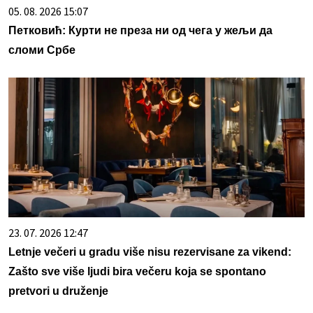
05. 08. 2026 15:07
Петковић: Курти не преза ни од чега у жељи да
сломи Србе
23. 07. 2026 12:47
Letnje večeri u gradu više nisu rezervisane za vikend:
Zašto sve više ljudi bira večeru koja se spontano
pretvori u druženje