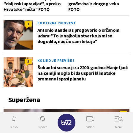
"daljinski upravljač", a preko
građevina iz drugog veka
Hrvatske "ništa" FOTO
FOTO
EMOTIVNA ISPOVEST
1
Antonio Banderas progovorio o srčanom
udaru: "To je najbolja stvar koja mi se
dogodila, naučio sam lekciju"
KOLIKO JE PREVIŠE?
5
Šokantni scenariji za 2200. godinu: Manje ljudi
na Zemlji moglo bi da uspori klimatske
promene i spasi planetu
Superžena
0
✕
Novo
Sport
Video
Menu