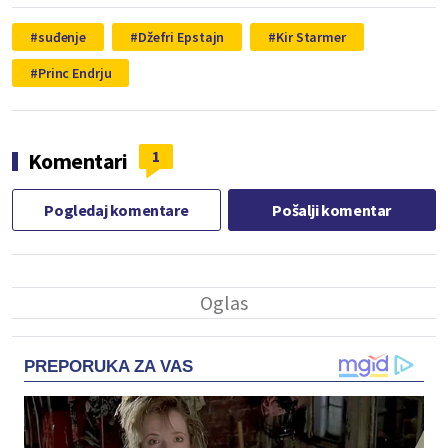
suđenje
Džefri Epstajn
Kir Starmer
Princ Endrju
1
Komentari
Pogledaj komentare
Pošalji komentar
PREPORUKA ZA VAS