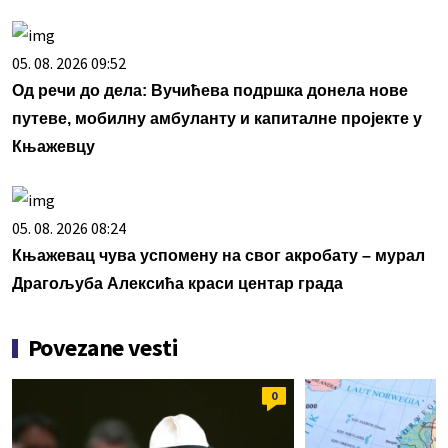
05. 08. 2026 09:52
Од речи до дела: Вучићева подршка донела нове
путеве, мобилну амбуланту и капиталне пројекте у
Књажевцу
05. 08. 2026 08:24
Књажевац чува успомену на свог акробату – мурал
Драгoљуба Алексића краси центар града
Povezane vesti
0