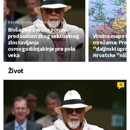
DAVAO ČOKOLADU, PA KORISTIO
Bivša pop zvezda ponovo
AKTUELNO
pred sudom zbog seksualnog
Viralna mapa iz
zlostavljanja
mrežama: Preko
osmogodišnjakinje pre pola
"daljinski uprav
veka
Hrvatske "niš
Život
0