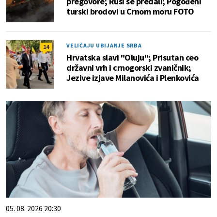
pregovore; Rusi se predali; Pogođeni
turski brodovi u Crnom moru FOTO
VELIČAJU UBIJANJE SRBA
14
Hrvatska slavi "Oluju"; Prisutan ceo
državni vrh i crnogorski zvaničnik;
Jezive izjave Milanovića i Plenkovića
05. 08. 2026 20:30