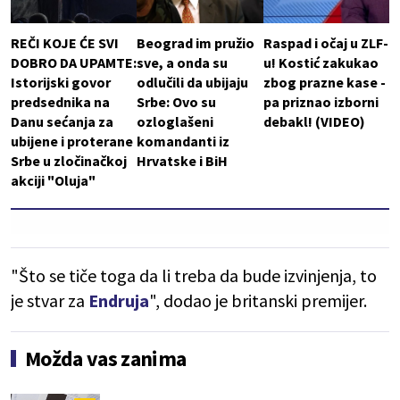
REČI KOJE ĆE SVI
Beograd im pružio
Raspad i očaj u ZLF-
DOBRO DA UPAMTE:
sve, a onda su
u! Kostić zakukao
Istorijski govor
odlučili da ubijaju
zbog prazne kase -
predsednika na
Srbe: Ovo su
pa priznao izborni
Danu sećanja za
ozloglašeni
debakl! (VIDEO)
ubijene i proterane
komandanti iz
Srbe u zločinačkoj
Hrvatske i BiH
akciji "Oluja"
"Što se tiče toga da li treba da bude izvinjenja, to
je stvar za
Endruja
", dodao je britanski premijer.
Možda vas zanima