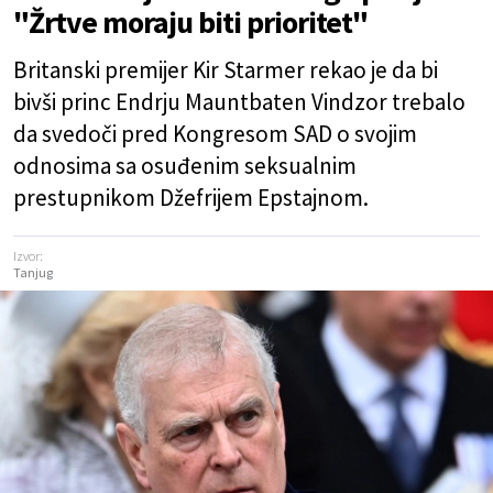
"Žrtve moraju biti prioritet"
Britanski premijer Kir Starmer rekao je da bi
bivši princ Endrju Mauntbaten Vindzor trebalo
da svedoči pred Kongresom SAD o svojim
odnosima sa osuđenim seksualnim
prestupnikom Džefrijem Epstajnom.
Izvor:
Tanjug