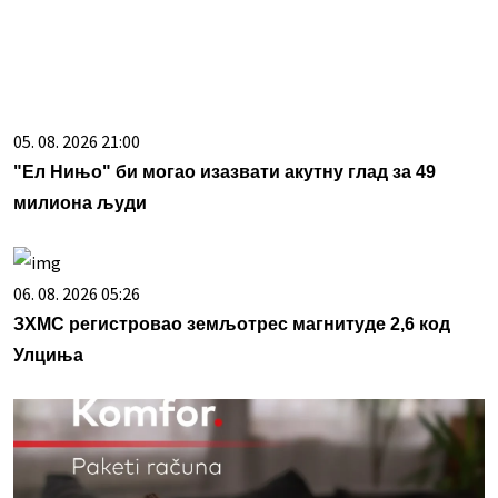
05. 08. 2026 21:00
"Ел Нињо" би могао изазвати акутну глад за 49
милиона људи
06. 08. 2026 05:26
ЗХМС регистровао земљотрес магнитуде 2,6 код
Улциња