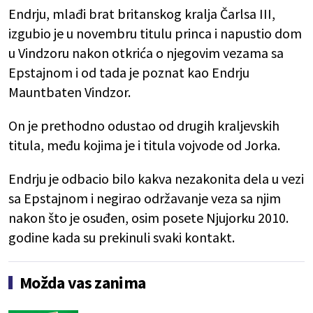
Endrju, mlađi brat britanskog kralja Čarlsa III,
izgubio je u novembru titulu princa i napustio dom
u Vindzoru nakon otkrića o njegovim vezama sa
Epstajnom i od tada je poznat kao Endrju
Mauntbaten Vindzor.
On je prethodno odustao od drugih kraljevskih
titula, među kojima je i titula vojvode od Jorka.
Endrju je odbacio bilo kakva nezakonita dela u vezi
sa Epstajnom i negirao održavanje veza sa njim
nakon što je osuđen, osim posete Njujorku 2010.
godine kada su prekinuli svaki kontakt.
Možda vas zanima