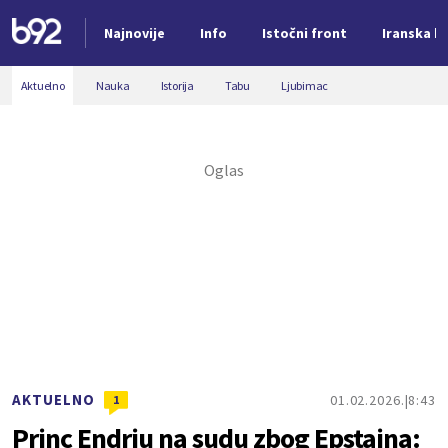
Najnovije
Info
Istočni front
Iranska kr
Nova vest
Aktuelno
Nauka
Istorija
Tabu
Ljubimac
AKTUELNO
01.02.2026.
8:43
1
Princ Endrju na sudu zbog Epstajna: