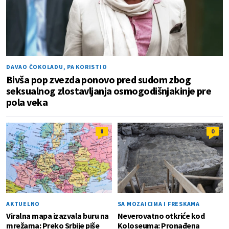
DAVAO ČOKOLADU, PA KORISTIO
Bivša pop zvezda ponovo pred sudom zbog
seksualnog zlostavljanja osmogodišnjakinje pre
pola veka
8
0
AKTUELNO
SA MOZAICIMA I FRESKAMA
Viralna mapa izazvala buru na
Neverovatno otkriće kod
mrežama: Preko Srbije piše
Koloseuma: Pronađena