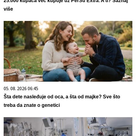
25.000 kupaca već kupuje uz PerSu Extra. A ti? Saznaj
više
05. 08. 2026 06:45
Šta dete nasleđuje od oca, a šta od majke? Sve što
treba da znate o genetici