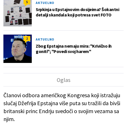
5
AKTUELNO
Srpkinja u Epstajnovim dosijeima? Šokantni
detalji skandala koji potresa svet FOTO
2
AKTUELNO
Zbog Epstajna nemaju mira: "Krivično ih
goniti"; "Povedi svoj harem"
Članovi odbora američkog Kongresa koji istražuju
slučaj Džefrija Epstajna više puta su tražili da bivši
britanski princ Endrju svedoči o svojim vezama sa
njim.