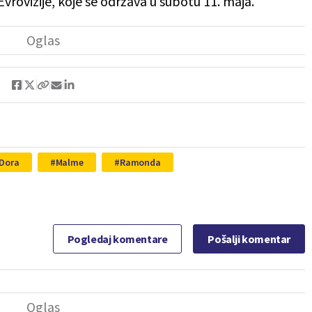
vrovizije, koje se održava u subotu 11. maja.
 Dora
Malme
Ramonda
Pogledaj komentare
Pošalji komentar