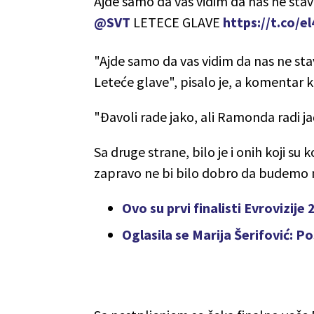
Ajde samo da vas vidim da nas ne stavi
@SVT
LETECE GLAVE
https://t.co/
"Ajde samo da vas vidim da nas ne stavi
Leteće glave", pisalo je, a komentar ko
"Đavoli rade jako, ali Ramonda radi ja
Sa druge strane, bilo je i onih koji s
zapravo ne bi bilo dobro da budemo n
Ovo su prvi finalisti Evrovizije 
Oglasila se Marija Šerifović: 