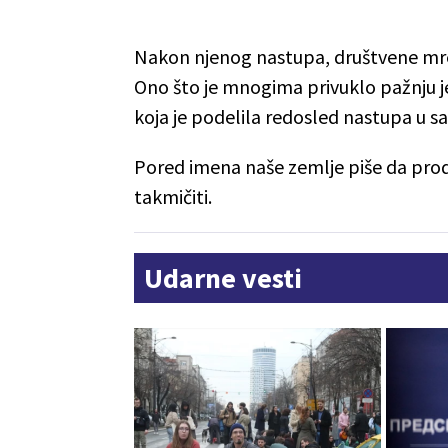
Nakon njenog nastupa, društvene mre
Ono što je mnogima privuklo pažnju je
koja je podelila redosled nastupa u s
Pored imena naše zemlje piše da pro
takmičiti.
Udarne vesti