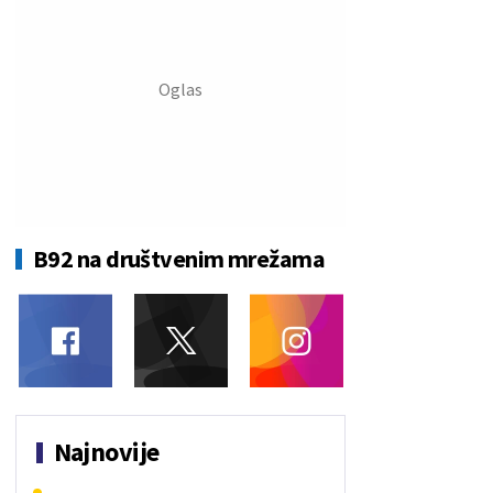
B92 na društvenim mrežama
Najnovije