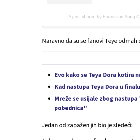
A post shared by Eurovision Song C
Naravno da su se fanovi Teye odmah o
Evo kako se Teya Dora kotira 
Kad nastupa Teya Dora u finalu:
Mreže se usijale zbog nastupa 
pobednica"
Jedan od zapaženijih bio je sledeći: