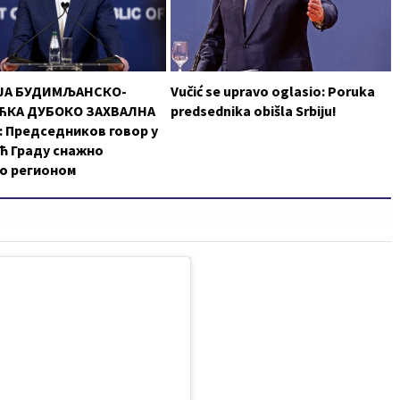
ЈА БУДИМЉАНСКО-
Vučić se upravo oglasio: Poruka
КА ДУБОКО ЗАХВАЛНА
predsednika obišla Srbiju!
 Председников говор у
ћ Граду снажно
о регионом