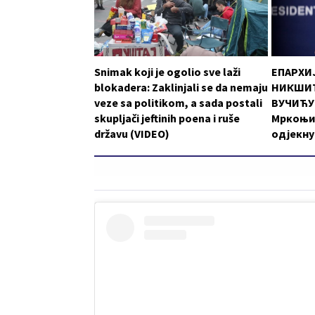
Snimak koji je ogolio sve laži
ЕПАРХИ
blokadera: Zaklinjali se da nemaju
НИКШИЋ
veze sa politikom, a sada postali
ВУЧИЋУ:
skupljači jeftinih poena i ruše
Мркоњи
državu (VIDEO)
одјекну