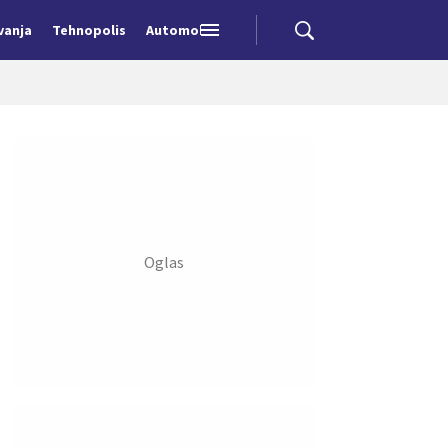
vanja
Tehnopolis
Automobili