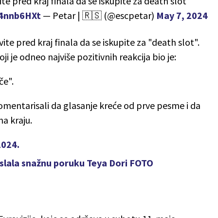
te pred kraj finala da se iskupite za death slot
el4nnb6HXt
— Petar | 🇷🇸 (@escpetar)
May 7, 2024
te pred kraj finala da se iskupite za "death slot".
ji je odneo najviše pozitivnih reakcija bio je:
če".
u komentarisali da glasanje kreće od prve pesme i da
a kraju.
2024.
Poslala snažnu poruku Teya Dori FOTO