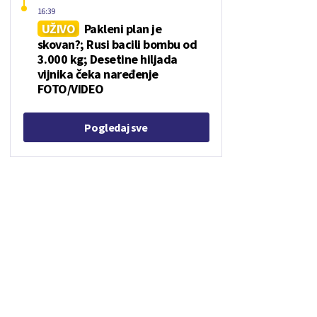
16:39
UŽIVO
Pakleni plan je
skovan?; Rusi bacili bombu od
3.000 kg; Desetine hiljada
vijnika čeka naređenje
FOTO/VIDEO
Pogledaj sve