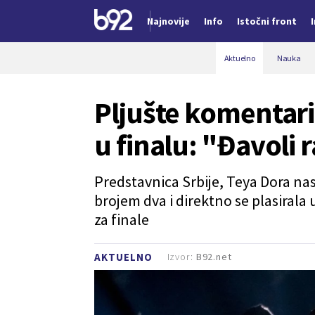
Najnovije
Info
Istočni front
Nova vest
Aktuelno
Nauka
Pljušte komentari
u finalu: "Đavoli
Predstavnica Srbije, Teya Dora n
brojem dva i direktno se plasirala 
za finale
Izvor:
B92.net
AKTUELNO