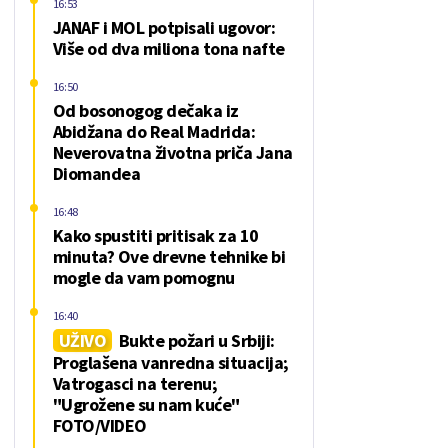
16:53
JANAF i MOL potpisali ugovor:
Više od dva miliona tona nafte
16:50
Od bosonogog dečaka iz
Abidžana do Real Madrida:
Neverovatna životna priča Jana
Diomandea
16:48
Kako spustiti pritisak za 10
minuta? Ove drevne tehnike bi
mogle da vam pomognu
16:40
UŽIVO
Bukte požari u Srbiji:
Proglašena vanredna situacija;
Vatrogasci na terenu;
"Ugrožene su nam kuće"
FOTO/VIDEO