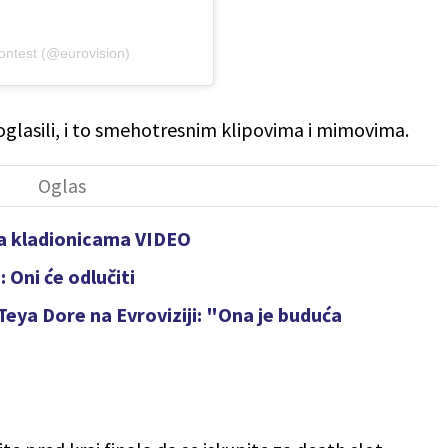
ontest (@eurovision)
glasili, i to smehotresnim klipovima i mimovima.
na kladionicama VIDEO
 Oni će odlučiti
Teya Dore na Evroviziji: "Ona je buduća