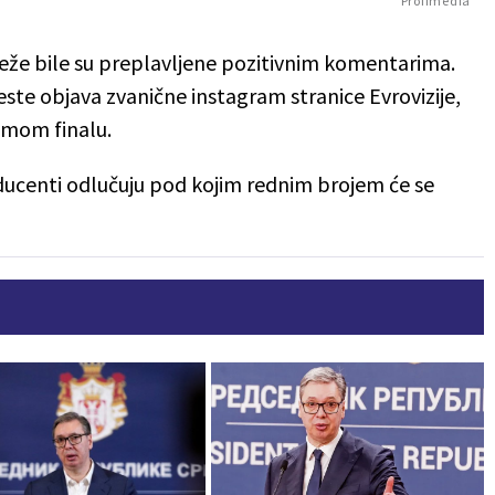
Profimedia
že bile su preplavljene pozitivnim komentarima.
ste objava zvanične instagram stranice Evrovizije,
amom finalu.
ducenti odlučuju pod kojim rednim brojem će se