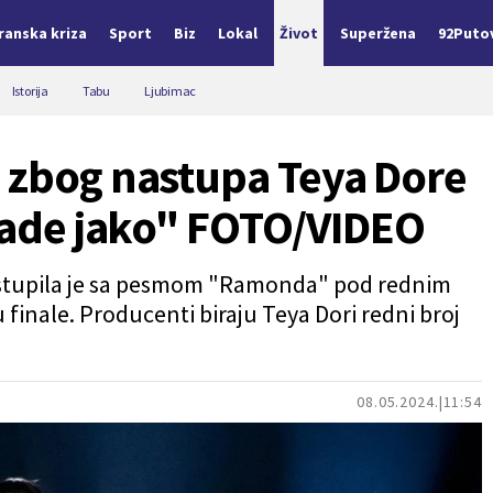
Iranska kriza
Sport
Biz
Lokal
Život
Superžena
92Puto
Istorija
Tabu
Ljubimac
 zbog nastupa Teya Dore
 rade jako" FOTO/VIDEO
astupila je sa pesmom "Ramonda" pod rednim
u finale. Producenti biraju Teya Dori redni broj
08.05.2024.
11:54