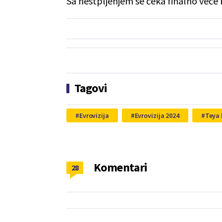
Sa nestpljenjem se čeka finalno veče E
Tagovi
Evrovizija
Evrovizija 2024
Teya
Komentari
28