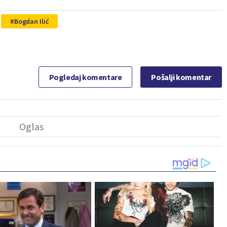
Bogdan Ilić
Pogledaj komentare
Pošalji komentar