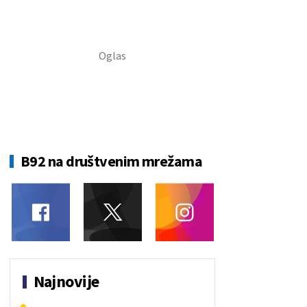
B92 na društvenim mrežama
Najnovije