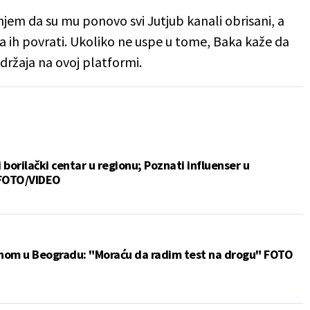
jem da su mu ponovo svi Jutjub kanali obrisani, a
a ih povrati. Ukoliko ne uspe u tome, Baka kaže da
adržaja na ovoj platformi.
 borilački centar u regionu; Poznati influenser u
 FOTO/VIDEO
anom u Beogradu: "Moraću da radim test na drogu" FOTO