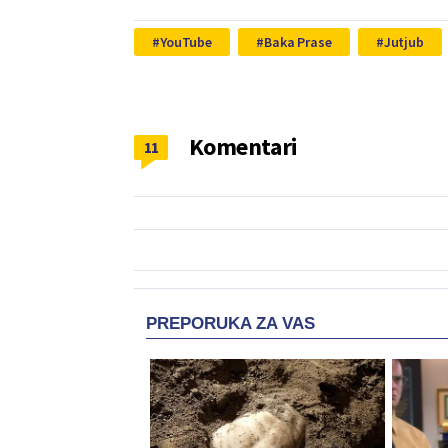
YouTube
Baka Prase
Jutjub
Komentari
11
PREPORUKA ZA VAS