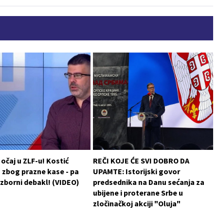
 očaj u ZLF-u! Kostić
REČI KOJE ĆE SVI DOBRO DA
 zbog prazne kase - pa
UPAMTE: Istorijski govor
izborni debakl! (VIDEO)
predsednika na Danu sećanja za
ubijene i proterane Srbe u
zločinačkoj akciji "Oluja"