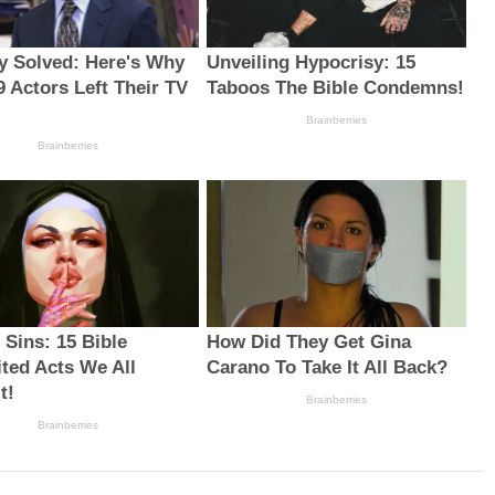
y Solved: Here's Why
Unveiling Hypocrisy: 15
9 Actors Left Their TV
Taboos The Bible Condemns!
Brainberries
Brainberries
 Sins: 15 Bible
How Did They Get Gina
ited Acts We All
Carano To Take It All Back?
t!
Brainberries
Brainberries