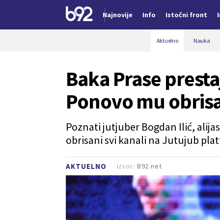
Najnovije
Info
Istočni front
Nova vest
Aktuelno
Nauka
Baka Prase presta
Ponovo mu obrisan
Poznati jutjuber Bogdan Ilić, alij
obrisani svi kanali na Jutujub pla
Izvor:
B92.net
AKTUELNO