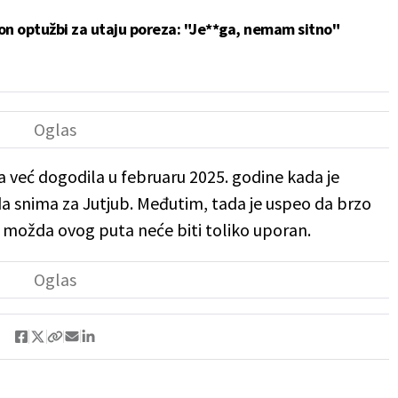
on optužbi za utaju poreza: "Je**ga, nemam sitno"
ja već dogodila u februaru 2025. godine kada je
a snima za Jutjub. Međutim, tada je uspeo da brzo
i, možda ovog puta neće biti toliko uporan.