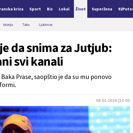
Iranska kriza
Sport
Biz
Lokal
Život
Superžena
92Puto
Istorija
Tabu
Ljubimac
je da snima za Jutjub:
i svi kanali
as Baka Prase, saopštio je da su mu ponovo
tformi.
08.01.2026.
13:00