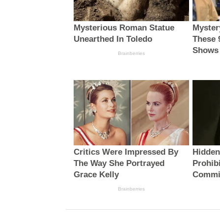
Mysterious Roman Statue
Myster
Unearthed In Toledo
These 
Shows
Brainberries
Critics Were Impressed By
Hidden
The Way She Portrayed
Prohib
Grace Kelly
Commi
Brainberries