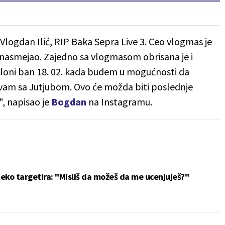
 Vlogdan Ilić, RIP Baka Sepra Live 3. Ceo vlogmas je
ve nasmejao. Zajedno sa vlogmasom obrisana je i
loni ban 18. 02. kada budem u mogućnosti da
avam sa Jutjubom. Ovo će možda biti poslednje
, napisao je
Bogdan
na Instagramu.
eko targetira: "Misliš da možeš da me ucenjuješ?"