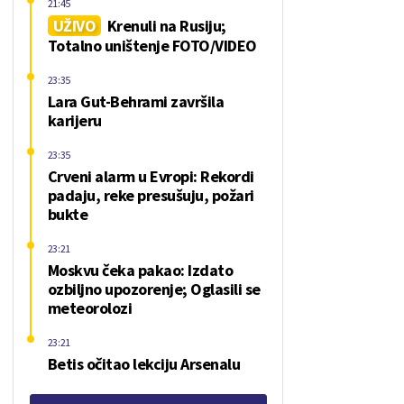
21:45
UŽIVO
Krenuli na Rusiju;
Totalno uništenje FOTO/VIDEO
23:35
Lara Gut-Behrami završila
karijeru
23:35
Crveni alarm u Evropi: Rekordi
padaju, reke presušuju, požari
bukte
23:21
Moskvu čeka pakao: Izdato
ozbiljno upozorenje; Oglasili se
meteorolozi
23:21
Betis očitao lekciju Arsenalu