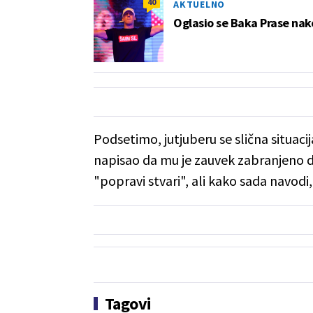
40
AKTUELNO
Oglasio se Baka Prase nak
Podsetimo, jutjuberu se slična situaci
napisao da mu je zauvek zabranjeno d
"popravi stvari", ali kako sada navod
Tagovi