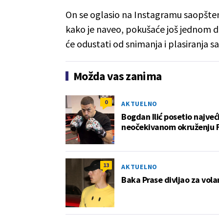
On se oglasio na Instagramu saopšten
kako je naveo, pokušaće još jednom d
će odustati od snimanja i plasiranja s
Možda vas zanima
0
AKTUELNO
Bogdan Ilić posetio najveći
neočekivanom okruženju
13
AKTUELNO
Baka Prase divljao za vol