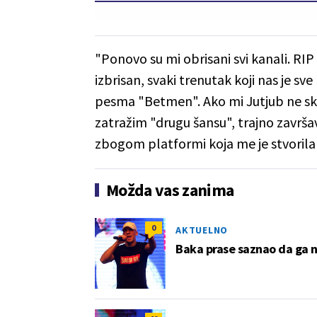
"Ponovo su mi obrisani svi kanali. RIP
izbrisan, svaki trenutak koji nas je s
pesma "Betmen". Ako mi Jutjub ne sk
zatražim "drugu šansu", trajno završ
zbogom platformi koja me je stvorila"
Možda vas zanima
0
AKTUELNO
Baka prase saznao da ga n