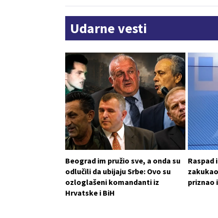
Udarne vesti
Beograd im pružio sve, a onda su
Raspad i
odlučili da ubijaju Srbe: Ovo su
zakukao
ozloglašeni komandanti iz
priznao 
Hrvatske i BiH