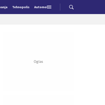
vanja
Tehnopolis
Automobili