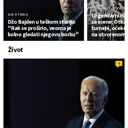
"ZDRAVLJE JE PRIO
Legendarni rok
SIN OTKRIO
Džo Bajden u teškom stanju:
sa scene; Otka
"Rak se proširio, veoma je
turneje, očekuj
bolno gledati njegovu borbu"
na otvorenom 
Život
0