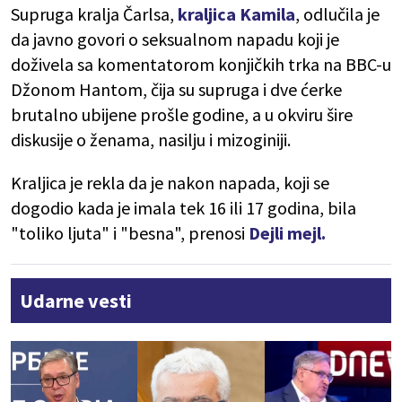
Supruga kralja Čarlsa,
kraljica Kamila
, odlučila je
da javno govori o seksualnom napadu koji je
doživela sa komentatorom konjičkih trka na BBC-u
Džonom Hantom, čija su supruga i dve ćerke
brutalno ubijene prošle godine, a u okviru šire
diskusije o ženama, nasilju i mizoginiji.
Kraljica je rekla da je nakon napada, koji se
dogodio kada je imala tek 16 ili 17 godina, bila
"toliko ljuta" i "besna", prenosi
Dejli mejl.
Udarne vesti