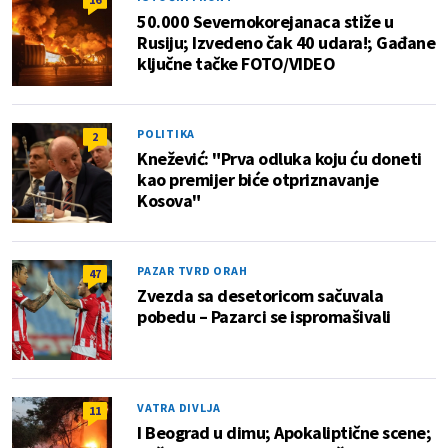
50.000 Severnokorejanaca stiže u
Rusiju; Izvedeno čak 40 udara!; Gađane
ključne tačke FOTO/VIDEO
POLITIKA
2
Knežević: "Prva odluka koju ću doneti
kao premijer biće otpriznavanje
Kosova"
PAZAR TVRD ORAH
47
Zvezda sa desetoricom sačuvala
pobedu – Pazarci se ispromašivali
VATRA DIVLJA
11
I Beograd u dimu; Apokaliptične scene;