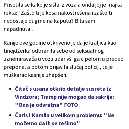
Prisetila se kako je sišla iz voza a onda joj je majka
rekla: "Zašto ti je kosa nakostrešena i zašto ti
nedostaje dugme na kaputu? Bila sam
napadnuta".
Ranije ove godine otkriveno je da je kraljica kao
tinejdžerka odbranila sebe od seksualnog
uznemiravača u vozu udarivši ga cipelom u predeo
prepona, a potom prijavila slučaj policiji, te je
muškarac kasnije uhapšen.
Čitač s usana otkrio detalje susreta iz
Vindzora; Tramp nije mogao da sakrije:
"Ona je odvratna" FOTO
Čarls i Kamila u velikom problemu: "Ne
možemo da ih se rešimo"