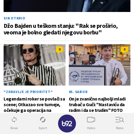
SIN OTKRIO
Džo Bajden u teškom stanju: "Rak se proširio,
veoma je bolno gledati njegovu borbu"
0
0
"ZDRAVLJE JE PRIORITET"
65. SABOR
Legendarni roker se povlači sa
On je zvanično najbolji mladi
scene; Otkazao sve turneje,
trubač u Guči: "Nastaviću da
očekuje ga operacija na
radim i da se trudim" FOTO
otvorenom srcu
✕
Novo
Sport
Video
Menu
IMAO JE SAMO 45 GODINA
1