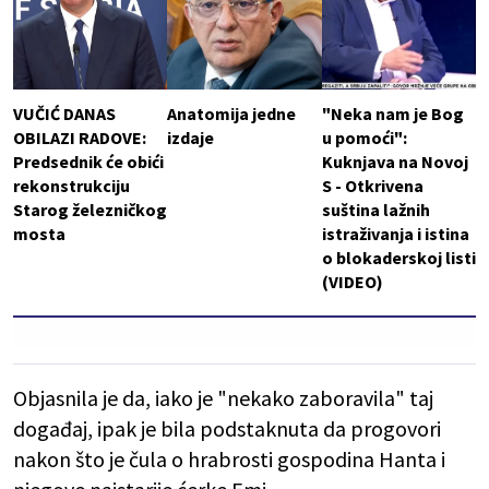
VUČIĆ DANAS
Anatomija jedne
"Neka nam je Bog
OBILAZI RADOVE:
izdaje
u pomoći":
Predsednik će obići
Kuknjava na Novoj
rekonstrukciju
S - Otkrivena
Starog železničkog
suština lažnih
mosta
istraživanja i istina
o blokaderskoj listi
(VIDEO)
Objasnila je da, iako je "nekako zaboravila" taj
događaj, ipak je bila podstaknuta da progovori
nakon što je čula o hrabrosti gospodina Hanta i