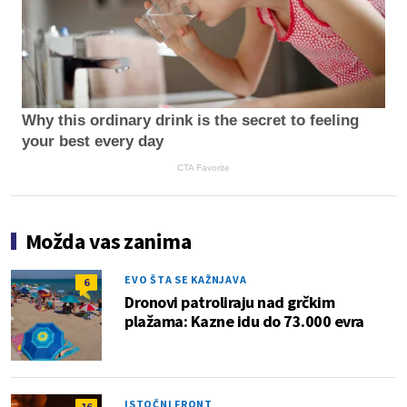
Why this ordinary drink is the secret to feeling
your best every day
CTA Favorite
Možda vas zanima
EVO ŠTA SE KAŽNJAVA
6
Dronovi patroliraju nad grčkim
plažama: Kazne idu do 73.000 evra
ISTOČNI FRONT
16