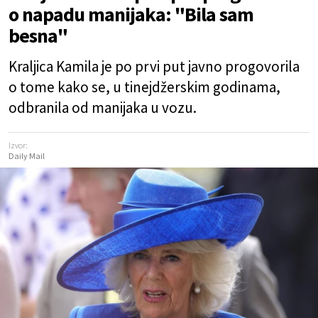
o napadu manijaka: "Bila sam
besna"
Kraljica Kamila je po prvi put javno progovorila
o tome kako se, u tinejdžerskim godinama,
odbranila od manijaka u vozu.
Izvor:
Daily Mail