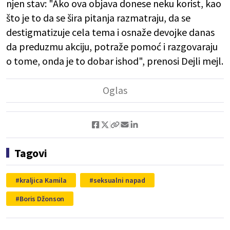
njen stav: "Ako ova objava donese neku korist, kao
što je to da se šira pitanja razmatraju, da se
destigmatizuje cela tema i osnaže devojke danas
da preduzmu akciju, potraže pomoć i razgovaraju
o tome, onda je to dobar ishod", prenosi Dejli mejl.
Tagovi
kraljica Kamila
seksualni napad
Boris Džonson