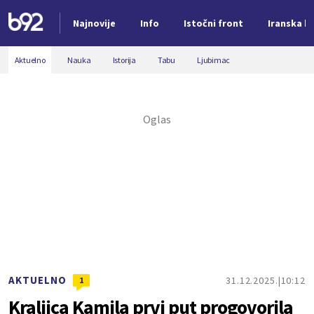
Najnovije
Info
Istočni front
Iranska kr
Nova vest
Aktuelno
Nauka
Istorija
Tabu
Ljubimac
AKTUELNO
31.12.2025.
10:12
1
Kraljica Kamila prvi put progovorila