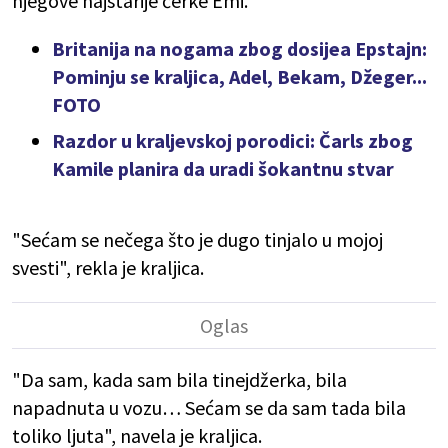
njegove najstarije ćerke Emi.
Britanija na nogama zbog dosijea Epstajn:
Pominju se kraljica, Adel, Bekam, Džeger...
FOTO
Razdor u kraljevskoj porodici: Čarls zbog
Kamile planira da uradi šokantnu stvar
"Sećam se nečega što je dugo tinjalo u mojoj
svesti", rekla je kraljica.
"Da sam, kada sam bila tinejdžerka, bila
napadnuta u vozu… Sećam se da sam tada bila
toliko ljuta", navela je kraljica.