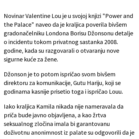
Novinar Valentine Lou je u svojoj knjizi "Power and
the Palace" naveo da je kraljica poverila bivšem
gradonačelniku Londona Borisu Džonsonu detalje
o incidentu tokom privatnog sastanka 2008.
godine, kada su razgovarali o otvaranju nove
sigurne kuće za žene.
Džonson je to potom ispričao svom bivšem
direktoru za komunikacije, Gutu Hariju, koji se
godinama kasnije prisetio toga i ispričao Louu.
Iako kraljica Kamila nikada nije nameravala da
priča bude javno objavljena, a kao žrtva
seksualnog zločina imala bi garantovanu
doživotnu anonimnost iz palate su odgovorili da je