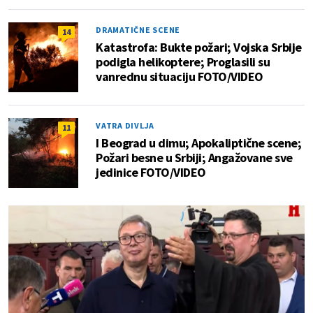
DRAMATIČNE SCENE
14
Katastrofa: Bukte požari; Vojska Srbije
podigla helikoptere; Proglasili su
vanrednu situaciju FOTO/VIDEO
VATRA DIVLJA
11
I Beograd u dimu; Apokaliptične scene;
Požari besne u Srbiji; Angažovane sve
jedinice FOTO/VIDEO