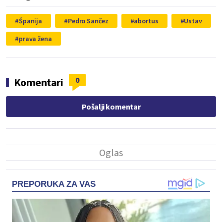
Španija
Pedro Sančez
abortus
Ustav
prava žena
0
Komentari
Pošalji komentar
PREPORUKA ZA VAS