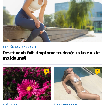
NEKI ĆE VAS IZNENADITI
Devet neobičnih simptoma trudnoće za koje niste
možda znali
0
0
POŽURITE
ČISTA DESETKA!