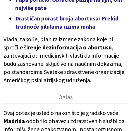
najviše pate
Drastičan porast broja abortusa: Prekid
trudnoće pilulama uzima maha
Vlada, takođe, planira izmene zakona koje bi
sprečile š
irenje dezinformacija o abortusu,
zahtevajući od medicinskih vlasti da informacije
budu zasnovane isključivo na naučnim dokazima,
po standardima Svetske zdravstvene organizacije i
Američkog psihijatrijskog udruženja.
Ovaj potez je usledio nakon što je gradsko veće
Madrida
odobrilo obavezu zdravstvenih službi da
informišu žene o takozvanom "postabortusnom