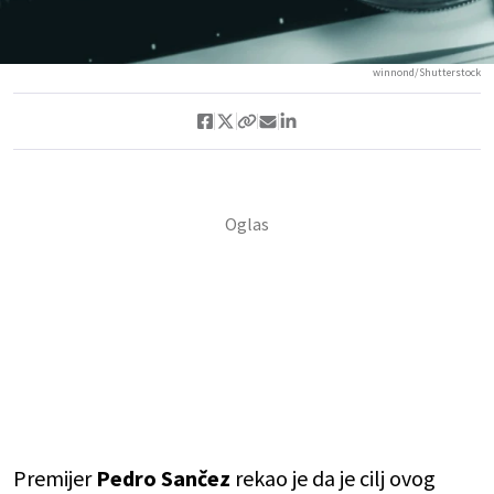
winnond/Shutterstock
Premijer
Pedro Sančez
rekao je da je cilj ovog