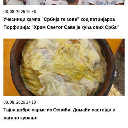
08. 08. 2026 15:36
Учесници кампа "Србија те зове" код патријарха
Порфирија: "Храм Светог Саве је кућа свих Срба"
08. 08. 2026 14:10
Тајна добре сарме из Оснића: Домаћи састојци и
лагано кување