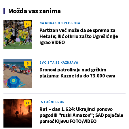
Možda vas zanima
NA KORAK OD PLEJ-OFA
80
Partizan već može da se sprema za
Hetafe; Ilić otkrio zašto Ugrešić nije
igrao VIDEO
EVO ŠTA SE KAŽNJAVA
6
Dronovi patroliraju nad grčkim
plažama: Kazne idu do 73.000 evra
ISTOČNI FRONT
17
Rat – dan 1.624: Ukrajinci ponovo
pogodili "ruski Amazon"; SAD pojačale
pomoć Kijevu FOTO/VIDEO