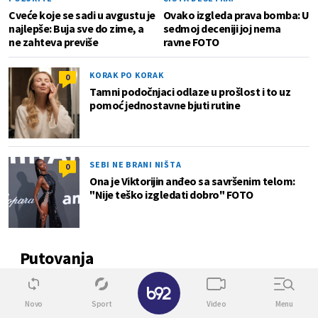
Cveće koje se sadi u avgustu je
Ovako izgleda prava bomba: U
najlepše: Buja sve do zime, a
sedmoj deceniji joj nema
ne zahteva previše
ravne FOTO
KORAK PO KORAK
0
Tamni podočnjaci odlaze u prošlost i to uz
pomoć jednostavne bjuti rutine
SEBI NE BRANI NIŠTA
0
Ona je Viktorijin anđeo sa savršenim telom:
"Nije teško izgledati dobro" FOTO
Putovanja
✕
0
Novo
Sport
Video
Menu