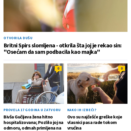
OTVORILA DUŠU
Britni Spirs slomljena - otkrila šta joj je rekao sin:
"Osećam da sam podbacila kao majka"
0
0
PROVELA 17 GODINA U ZATVORU
KAKO IH IZBEĆI?
Bivša Gučijeva žena hitno
Ovo su najčešće greške koje
hospitalizovana; Pozlilo joj na
vlasnici pasa rade tokom
odmoru, odmah primljena na
vrućina