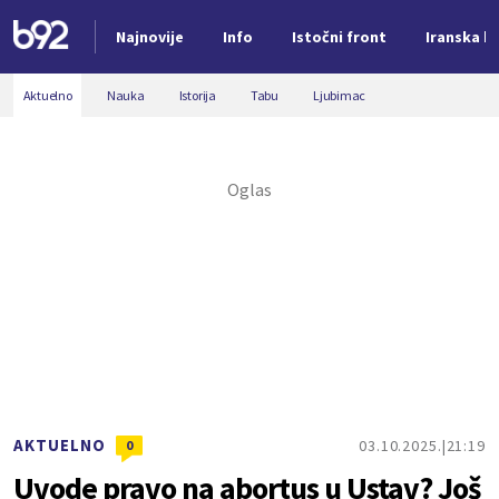
Najnovije
Info
Istočni front
Iranska kr
Nova vest
Aktuelno
Nauka
Istorija
Tabu
Ljubimac
AKTUELNO
03.10.2025.
21:19
0
Uvode pravo na abortus u Ustav? Još