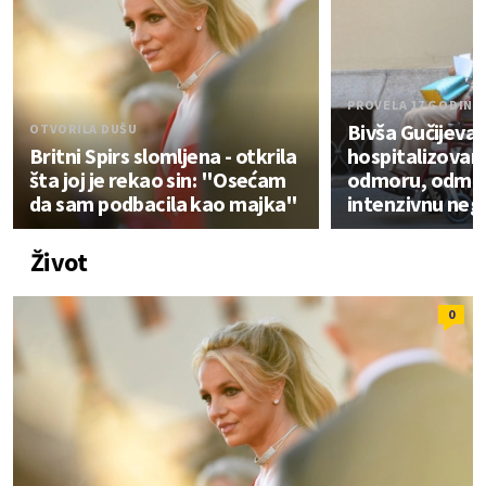
PROVELA 17 GODINA
Bivša Gučijeva 
OTVORILA DUŠU
Britni Spirs slomljena - otkrila
hospitalizovana
šta joj je rekao sin: "Osećam
odmoru, odmah
da sam podbacila kao majka"
intenzivnu neg
Život
0