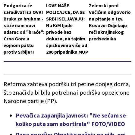
Podgorica će
LOVE NAŠE
Zelenski pred
sarađivati sa OVK!
POLICAJCE, DA SE
Vučićem odgovorio
Bruka za brukom -
SRBI ISELJAVAJU:
na pitanje o tzv.
stiže nam novi
Na KiM ljude
Kosovu: Odjekuju
udarac od "braće":
privode bez
reči ukrajinskog
Crna Gora u
dokaza, na tajnim
predsednika
vojnom paktu
spiskovima više od
protiv Srbije?!
200 pripadnika MUP
Reforma zahteva podršku tri petine donjeg doma,
što znači da bi bila potrebna i podrška opozicione
Narodne partije (PP).
Pevačica zapanjila javnost: "Ne sećam se
koliko puta sam abortirala" FOTO/VIDEO
Papa poručio: Obratite pažnju na njih, oni