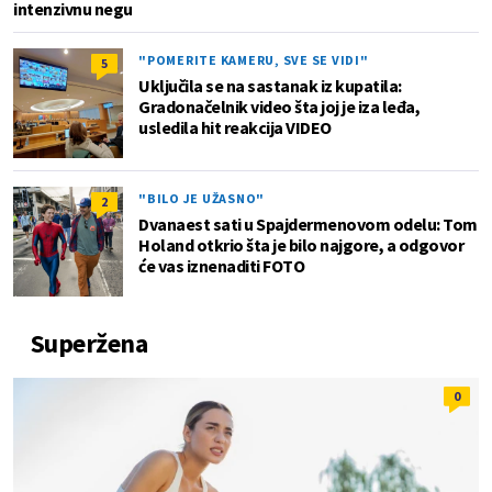
intenzivnu negu
"POMERITE KAMERU, SVE SE VIDI"
5
Uključila se na sastanak iz kupatila:
Gradonačelnik video šta joj je iza leđa,
usledila hit reakcija VIDEO
"BILO JE UŽASNO"
2
Dvanaest sati u Spajdermenovom odelu: Tom
Holand otkrio šta je bilo najgore, a odgovor
će vas iznenaditi FOTO
Superžena
0