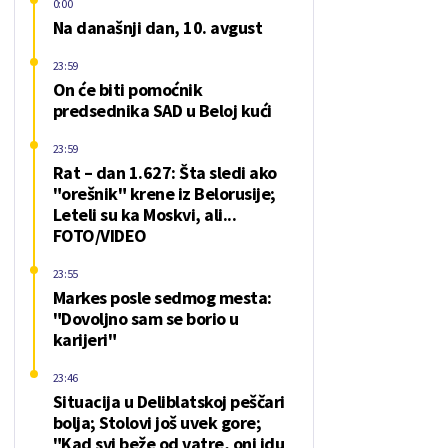
0:00
Na današnji dan, 10. avgust
23:59
On će biti pomoćnik
predsednika SAD u Beloj kući
23:59
Rat – dan 1.627: Šta sledi ako
"orešnik" krene iz Belorusije;
Leteli su ka Moskvi, ali...
FOTO/VIDEO
23:55
Markes posle sedmog mesta:
"Dovoljno sam se borio u
karijeri"
23:46
Situacija u Deliblatskoj peščari
bolja; Stolovi još uvek gore;
"Kad svi beže od vatre, oni idu