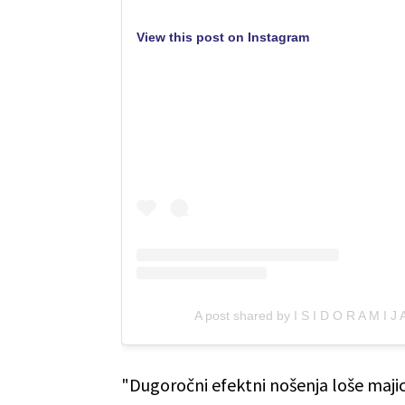
View this post on Instagram
A post shared by I S I D O R A M I J
"Dugoročni efektni nošenja loše majic