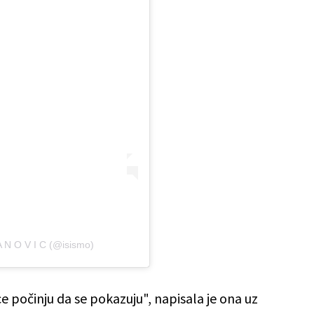
 A N O V I C (@isismo)
e počinju da se pokazuju", napisala je ona uz