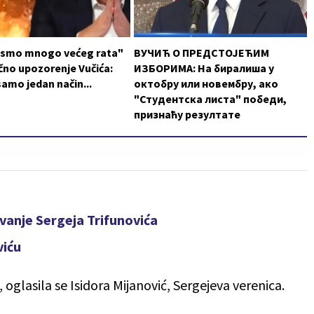
i smo mnogo većeg rata"
ВУЧИЋ О ПРЕДСТОЈЕЋИМ
no upozorenje Vučića:
ИЗБОРИМА: На биралиша у
samo jedan način...
октобру или новембру, ако
"Студентска листа" победи,
признаћу резултате
avanje Sergeja Trifunovića
viću
 oglasila se Isidora Mijanović, Sergejeva verenica.