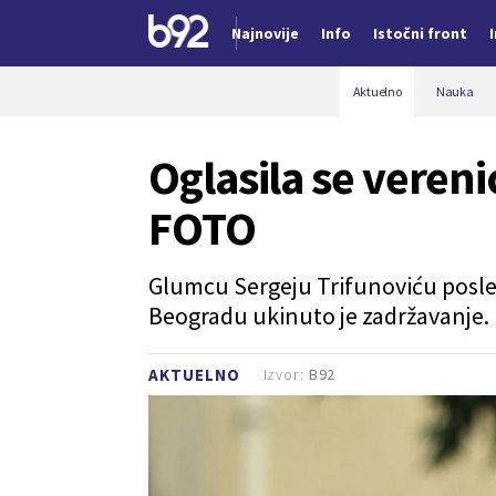
Najnovije
Info
Istočni front
Nova vest
Aktuelno
Nauka
Oglasila se vereni
FOTO
Glumcu Sergeju Trifunoviću posle
Beogradu ukinuto je zadržavanje.
Izvor:
B92
AKTUELNO