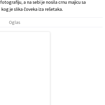
otografiju, a na sebi je nosila crnu majicu sa
kog je slika čoveka iza rešetaka.