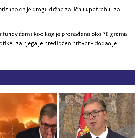
 priznao da je drogu držao za ličnu upotrebu i za
 Trifunovićem i kod kog je pronađeno oko 70 grama
tike i za njega je predložen pritvor - dodao je