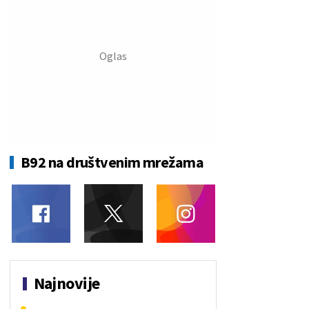
B92 na društvenim mrežama
Najnovije