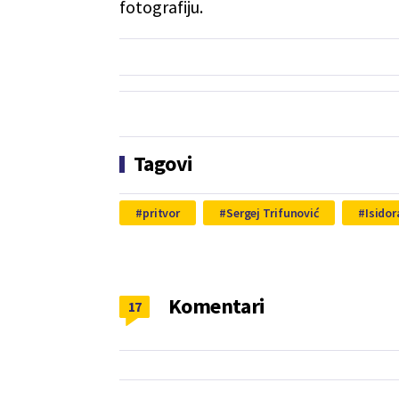
fotografiju.
Tagovi
pritvor
Sergej Trifunović
Isidor
Komentari
17