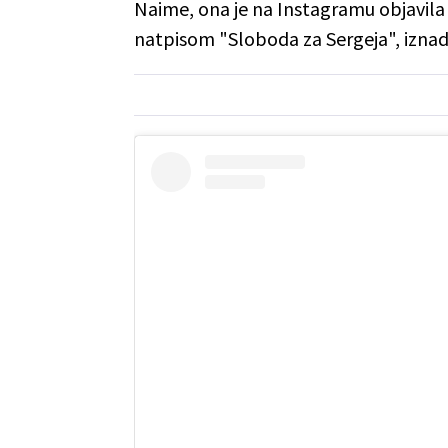
Naime, ona je na Instagramu objavila f
natpisom "Sloboda za Sergeja", iznad 