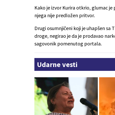
Kako je izvor Kurira otkrio, glumac je
njega nije predložen pritvor.
Drugi osumnjičeni koji je uhapšen sa
droge, negirao je da je prodavao narko
sagovonik pomenutog portala.
Udarne vesti