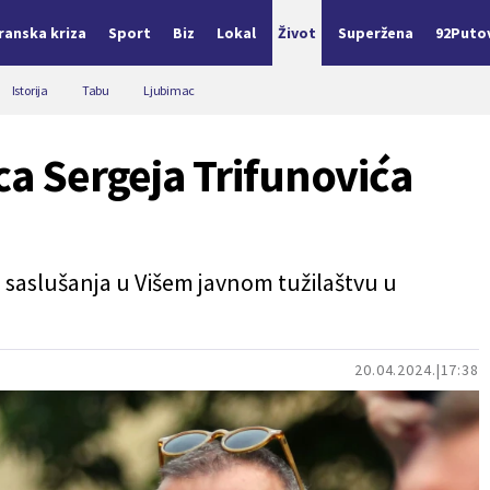
Iranska kriza
Sport
Biz
Lokal
Život
Superžena
92Puto
Istorija
Tabu
Ljubimac
ca Sergeja Trifunovića
 saslušanja u Višem javnom tužilaštvu u
20.04.2024.
17:38