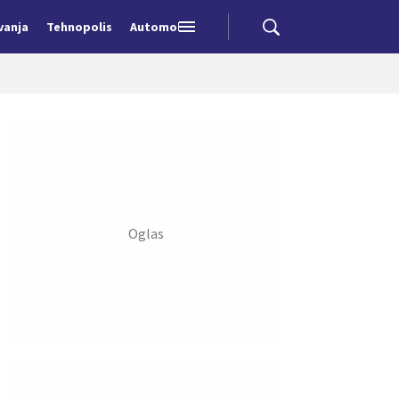
vanja
Tehnopolis
Automobili