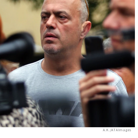
A.K./ATAImages