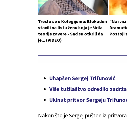
Treslo se u Kolegijumu: Blokaderi
"Na ivic
stavili na listu ženu koja je širila
Dramatič
teorije zavere - Sad su otkrili da
Postoji 
je... (VIDEO)
Uhapšen Sergej Trifunović
Više tužilaštvo odredilo zadrž
Ukinut pritvor Sergeju Trifuno
Nakon što je Sergej pušten iz pritvora,