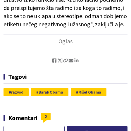
da preispitujemo šta radimo i za koga to radimo, i
ako se to ne uklapa u stereotipe, odmah dobijemo
etiketu nečeg negativnog i užasnog", zaključila je.
Tagovi
razvod
Barak Obama
Mišel Obama
2
Komentari