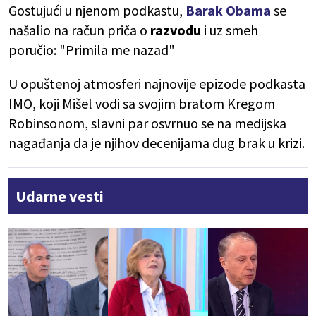
Gostujući u njenom podkastu,
Barak Obama
se
našalio na račun priča o
razvodu
i uz smeh
poručio: "Primila me nazad"
U opuštenoj atmosferi najnovije epizode podkasta
IMO, koji Mišel vodi sa svojim bratom Kregom
Robinsonom, slavni par osvrnuo se na medijska
nagađanja da je njihov decenijama dug brak u krizi.
Udarne vesti