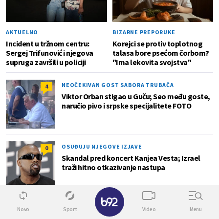
AKTUELNO
BIZARNE PREPORUKE
Incident u tržnom centru:
Korejci se protiv toplotnog
Sergej Trifunović i njegova
talasa bore psećom čorbom?
supruga završili u policiji
"Ima lekovita svojstva"
NEOČEKIVAN GOST SABORA TRUBAČA
4
Viktor Orban stigao u Guču; Seo među goste,
naručio pivo i srpske specijalitete FOTO
OSUĐUJU NJEGOVE IZJAVE
0
Skandal pred koncert Kanjea Vesta; Izrael
traži hitno otkazivanje nastupa
✕
Superžena
Novo
Sport
Video
Menu