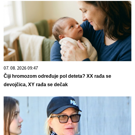
07. 08. 2026 09:47
Čiji hromozom određuje pol deteta? XX rađa se
devojčica, XY rađa se dečak