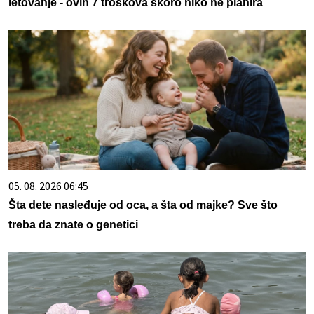
letovanje - ovih 7 troškova skoro niko ne planira
05. 08. 2026 06:45
Šta dete nasleđuje od oca, a šta od majke? Sve što
treba da znate o genetici