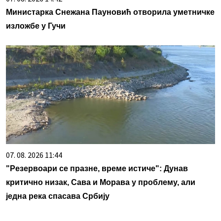
Министарка Снежана Пауновић отворила уметничке
изложбе у Гучи
07. 08. 2026 11:44
"Резервоари се празне, време истиче": Дунав
критично низак, Сава и Морава у проблему, али
једна река спасава Србију