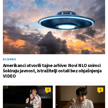
BIZARNO
Amerikanci otvorili tajne arhive: Novi NLO snimci
šokiraju javnost, istražitelji ostali bez objašnjenja
VIDEO
0
0