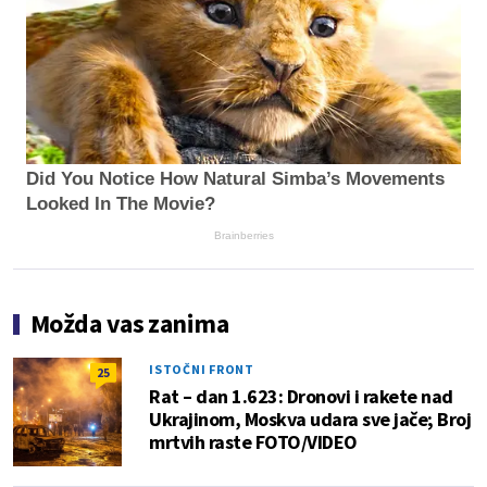
Did You Notice How Natural Simba’s Movements
Looked In The Movie?
Brainberries
Možda vas zanima
ISTOČNI FRONT
25
Rat – dan 1.623: Dronovi i rakete nad
Ukrajinom, Moskva udara sve jače; Broj
mrtvih raste FOTO/VIDEO