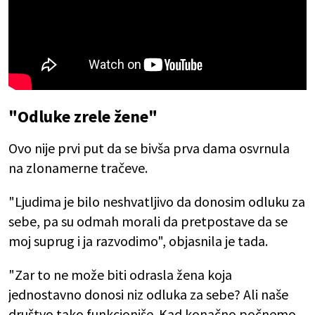
"Odluke zrele žene"
Ovo nije prvi put da se bivša prva dama osvrnula
na zlonamerne tračeve.
"Ljudima je bilo neshvatljivo da donosim odluku za
sebe, pa su odmah morali da pretpostave da se
moj suprug i ja razvodimo", objasnila je tada.
"Zar to ne može biti odrasla žena koja
jednostavno donosi niz odluka za sebe? Ali naše
društvo tako funkcioniše. Kad konačno počnemo