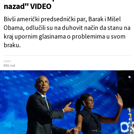
nazad" VIDEO
Bivši američki predsednički par, Barak i Mišel
Obama, odlučili su na duhovit način da stanu na
kraj upornim glasinama o problemima u svom
braku.
Izvor:
B92.net