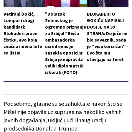
Vetirani Đokić,
"Dolazak
BLOKADERI O
Lompar i drugi
Zelenskog je
ĐOKIĆU NAPISALI
kandidati:
ogromno priznanje
DOSIJE NA 39
Blokaderi prave
za Srbiju!" Bivša
STRANA: Do juče im
čistku, evo koja
ambasadorka
bio saveznik, sada
zvučna imena lete
usred emisije
je ''visokorizičan'' -
sa liste!
sasekla opoziciju:
Evo šta mu
Srbija je napravila
stavljaju na teret
veliki diplomatski
iskorak (FOTO)
Podsetimo, glasine su se zahuktale nakon što se
Mišel nije pojavila uz supruga na nekoliko važnih
javnih događanja, uključujući i inauguraciju
predsednika Donalda Trumpa.