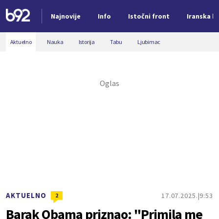
Najnovije
Info
Istočni front
Iranska kr
Nova vest
Aktuelno
Nauka
Istorija
Tabu
Ljubimac
AKTUELNO
17.07.2025.
9:53
2
Barak Obama priznao: "Primila me