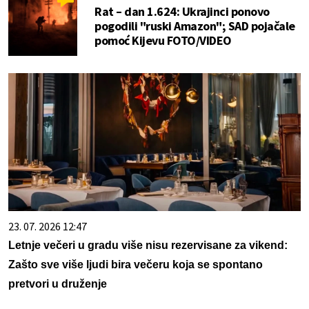
Rat – dan 1.624: Ukrajinci ponovo
pogodili "ruski Amazon"; SAD pojačale
pomoć Kijevu FOTO/VIDEO
23. 07. 2026 12:47
Letnje večeri u gradu više nisu rezervisane za vikend:
Zašto sve više ljudi bira večeru koja se spontano
pretvori u druženje