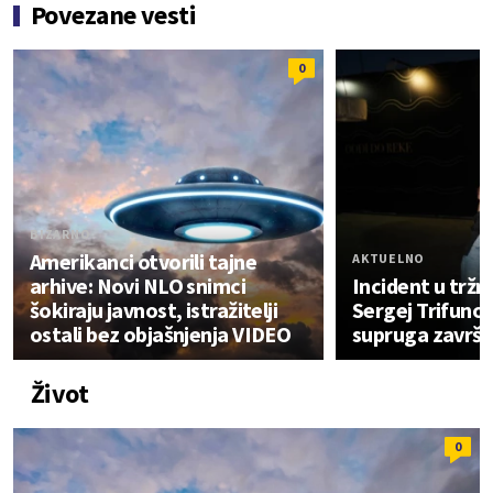
Povezane vesti
0
BIZARNO
Amerikanci otvorili tajne
AKTUELNO
arhive: Novi NLO snimci
Incident u trž
šokiraju javnost, istražitelji
Sergej Trifunov
ostali bez objašnjenja VIDEO
supruga završili 
Život
0