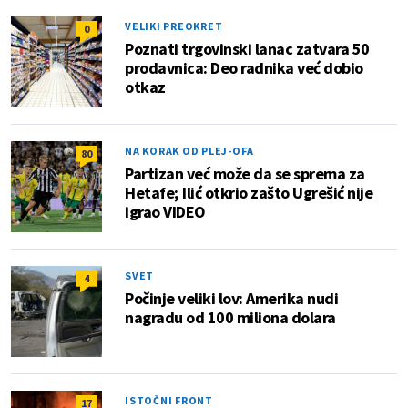
VELIKI PREOKRET
0
Poznati trgovinski lanac zatvara 50
prodavnica: Deo radnika već dobio
otkaz
NA KORAK OD PLEJ-OFA
80
Partizan već može da se sprema za
Hetafe; Ilić otkrio zašto Ugrešić nije
igrao VIDEO
SVET
4
Počinje veliki lov: Amerika nudi
nagradu od 100 miliona dolara
ISTOČNI FRONT
17