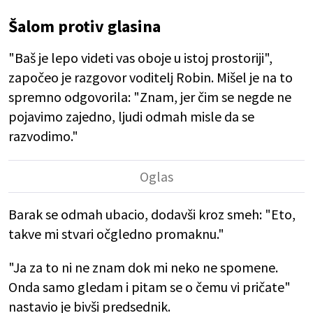
Šalom protiv glasina
"Baš je lepo videti vas oboje u istoj prostoriji",
započeo je razgovor voditelj Robin. Mišel je na to
spremno odgovorila: "Znam, jer čim se negde ne
pojavimo zajedno, ljudi odmah misle da se
razvodimo."
Barak se odmah ubacio, dodavši kroz smeh: "Eto,
takve mi stvari očgledno promaknu."
"Ja za to ni ne znam dok mi neko ne spomene.
Onda samo gledam i pitam se o čemu vi pričate"
nastavio je bivši predsednik.