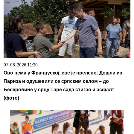
07. 08. 2026 11:20
Ово нема у Француској, све је прелепо: Дошли из
Париза и одушевили се српским селом – до
Бесеровине у срцу Таре сада стигао и асфалт
(фото)