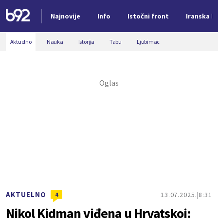
Najnovije
Info
Istočni front
Iranska kr
Nova vest
Aktuelno
Nauka
Istorija
Tabu
Ljubimac
AKTUELNO
13.07.2025.
8:31
4
Nikol Kidman viđena u Hrvatskoj: