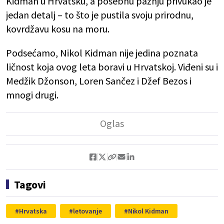
Kidman u Hrvatsku, a posebnu pažnju privukao je
jedan detalj – to što je pustila svoju prirodnu,
kovrdžavu kosu na moru.
Podsećamo, Nikol Kidman nije jedina poznata
ličnost koja ovog leta boravi u Hrvatskoj. Viđeni su i
Medžik Džonson, Loren Sančez i Džef Bezos i
mnogi drugi.
Tagovi
Hrvatska
letovanje
Nikol Kidman