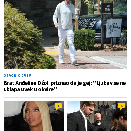
OTVORIO DUŠU
Brat Anđeline Džoli priznao da je gej: "Ljubav se ne
uklapa uvek u okvire"
1
5