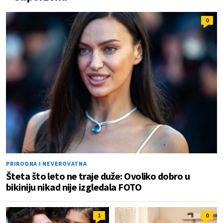
0
PRIRODNA I NEVEROVATNA
Šteta što leto ne traje duže: Ovoliko dobro u
bikiniju nikad nije izgledala FOTO
1
0