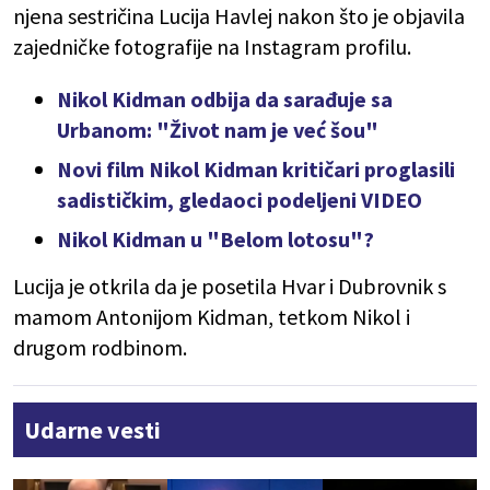
njena sestričina Lucija Havlej nakon što je objavila
zajedničke fotografije na Instagram profilu.
Nikol Kidman odbija da sarađuje sa
Urbanom: "Život nam je već šou"
Novi film Nikol Kidman kritičari proglasili
sadističkim, gledaoci podeljeni VIDEO
Nikol Kidman u "Belom lotosu"?
Lucija je otkrila da je posetila Hvar i Dubrovnik s
mamom Antonijom Kidman, tetkom Nikol i
drugom rodbinom.
Udarne vesti