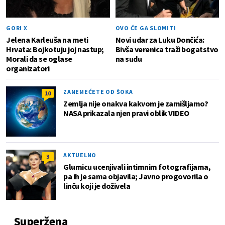
GORI X
OVO ĆE GA SLOMITI
Jelena Karleuša na meti
Novi udar za Luku Dončića:
Hrvata: Bojkotuju joj nastup;
Bivša verenica traži bogatstvo
Morali da se oglase
na sudu
organizatori
ZANEMEĆETE OD ŠOKA
10
Zemlja nije onakva kakvom je zamišljamo?
NASA prikazala njen pravi oblik VIDEO
AKTUELNO
3
Glumicu ucenjivali intimnim fotografijama,
pa ih je sama objavila; Javno progovorila o
linču koji je doživela
Superžena