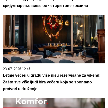
кријумчарење више од четири тоне кокаина
23. 07. 2026 12:47
Letnje večeri u gradu više nisu rezervisane za vikend:
Zašto sve više ljudi bira večeru koja se spontano
pretvori u druženje