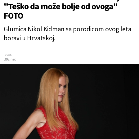
"Teško da može bolje od ovoga"
FOTO
Glumica Nikol Kidman sa porodicom ovog leta
boravi u Hrvatskoj.
Izvor:
B92.net