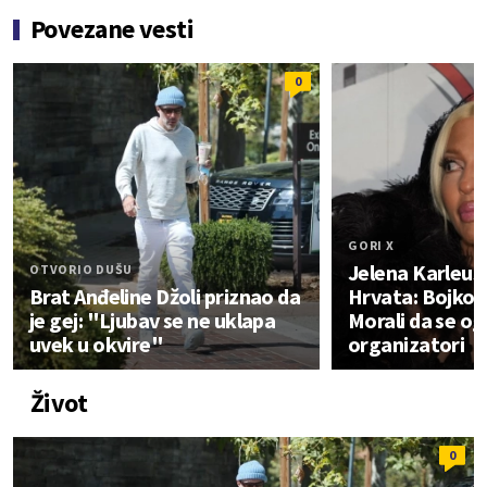
Povezane vesti
0
GORI X
Jelena Karleuš
OTVORIO DUŠU
Brat Anđeline Džoli priznao da
Hrvata: Bojkotu
je gej: "Ljubav se ne uklapa
Morali da se og
uvek u okvire"
organizatori
Život
0