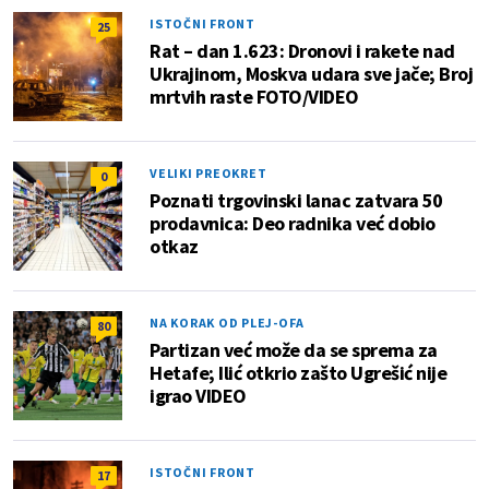
ISTOČNI FRONT
25
Rat – dan 1.623: Dronovi i rakete nad
Ukrajinom, Moskva udara sve jače; Broj
mrtvih raste FOTO/VIDEO
VELIKI PREOKRET
0
Poznati trgovinski lanac zatvara 50
prodavnica: Deo radnika već dobio
otkaz
NA KORAK OD PLEJ-OFA
80
Partizan već može da se sprema za
Hetafe; Ilić otkrio zašto Ugrešić nije
igrao VIDEO
ISTOČNI FRONT
17