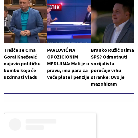
Trešće se Crna
PAVLOVIĆ NA
Branko Ružić otima
Gora! Knežević
OPOZICIONIM
SPS? Odmetnuti
najavio političku
MEDIJIMA: Mali je u
socijalista
bombu koja će
pravu, ima para za
poručuje vrhu
uzdrmati Vladu
veće plate i penzije
stranke: Ovo je
mazohizam