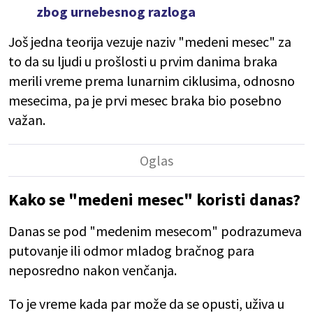
zbog urnebesnog razloga
Još jedna teorija vezuje naziv "medeni mesec" za
to da su ljudi u prošlosti u prvim danima braka
merili vreme prema lunarnim ciklusima, odnosno
mesecima, pa je prvi mesec braka bio posebno
važan.
Kako se "medeni mesec" koristi danas?
Danas se pod "medenim mesecom" podrazumeva
putovanje ili odmor mladog bračnog para
neposredno nakon venčanja.
To je vreme kada par može da se opusti, uživa u