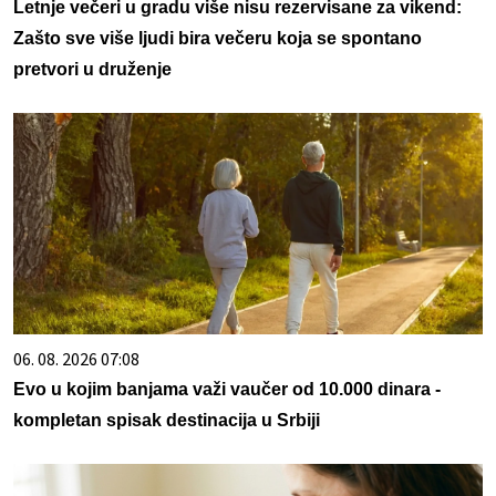
Letnje večeri u gradu više nisu rezervisane za vikend:
Zašto sve više ljudi bira večeru koja se spontano
pretvori u druženje
06. 08. 2026 07:08
Evo u kojim banjama važi vaučer od 10.000 dinara -
kompletan spisak destinacija u Srbiji