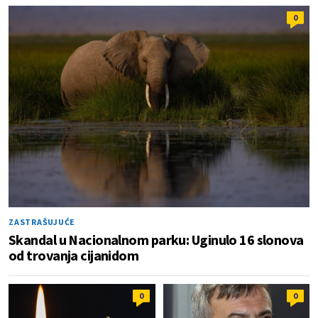
0
ZASTRAŠUJUĆE
Skandal u Nacionalnom parku: Uginulo 16 slonova
od trovanja cijanidom
0
0