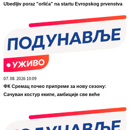
Ubedljiv poraz "orlića" na startu Evropskog prvenstva
07. 08. 2026 10:09
ФК Сремац почео припреме за нову сезону:
Сачуван костур екипе, амбиције све веће