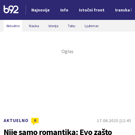
Najnovije
Info
Istočni front
Iranska kr
Nova vest
Aktuelno
Nauka
Istorija
Tabu
Ljubimac
AKTUELNO
17.06.2025.
12:45
0
Nije samo romantika: Evo zašto