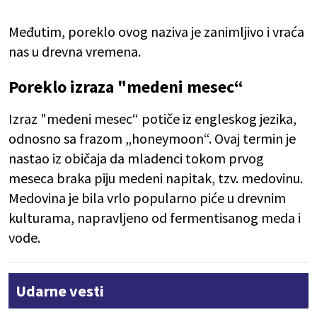
Međutim, poreklo ovog naziva je zanimljivo i vraća
nas u drevna vremena.
Poreklo izraza "medeni mesec“
Izraz "medeni mesec“ potiče iz engleskog jezika,
odnosno sa frazom „honeymoon“. Ovaj termin je
nastao iz običaja da mladenci tokom prvog
meseca braka piju medeni napitak, tzv. medovinu.
Medovina je bila vrlo popularno piće u drevnim
kulturama, napravljeno od fermentisanog meda i
vode.
Udarne vesti