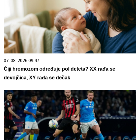
07. 08. 2026 09:47
Čiji hromozom određuje pol deteta? XX rađa se
devojčica, XY rađa se dečak