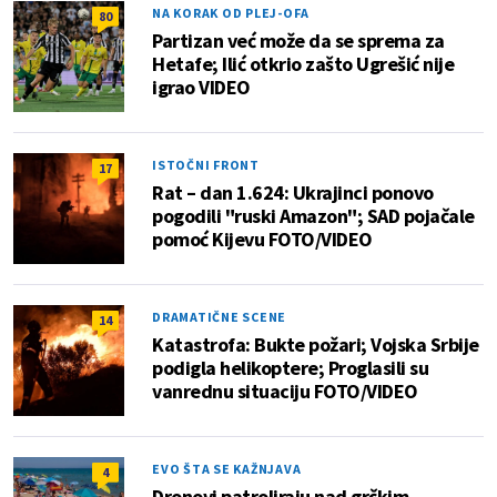
NA KORAK OD PLEJ-OFA
80
Partizan već može da se sprema za
Hetafe; Ilić otkrio zašto Ugrešić nije
igrao VIDEO
ISTOČNI FRONT
17
Rat – dan 1.624: Ukrajinci ponovo
pogodili "ruski Amazon"; SAD pojačale
pomoć Kijevu FOTO/VIDEO
DRAMATIČNE SCENE
14
Katastrofa: Bukte požari; Vojska Srbije
podigla helikoptere; Proglasili su
vanrednu situaciju FOTO/VIDEO
EVO ŠTA SE KAŽNJAVA
4
Dronovi patroliraju nad grčkim