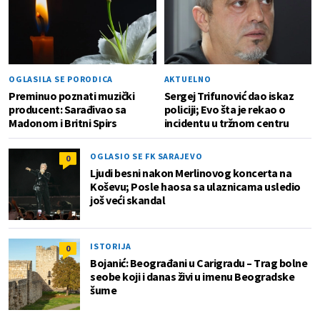
OGLASILA SE PORODICA
AKTUELNO
Preminuo poznati muzički
Sergej Trifunović dao iskaz
producent: Sarađivao sa
policiji; Evo šta je rekao o
Madonom i Britni Spirs
incidentu u tržnom centru
OGLASIO SE FK SARAJEVO
0
Ljudi besni nakon Merlinovog koncerta na
Koševu; Posle haosa sa ulaznicama usledio
još veći skandal
ISTORIJA
0
Bojanić: Beograđani u Carigradu – Тrag bolne
seobe koji i danas živi u imenu Beogradske
šume