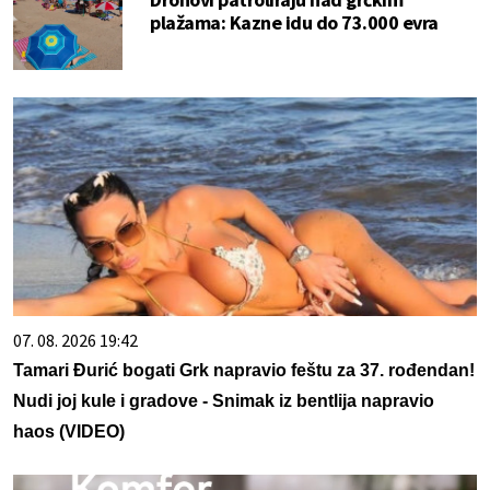
plažama: Kazne idu do 73.000 evra
07. 08. 2026 19:42
Tamari Đurić bogati Grk napravio feštu za 37. rođendan!
Nudi joj kule i gradove - Snimak iz bentlija napravio
haos (VIDEO)