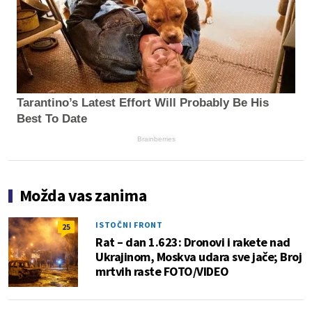
Tarantino’s Latest Effort Will Probably Be His
Best To Date
Brainberries
Možda vas zanima
ISTOČNI FRONT
25
Rat – dan 1.623: Dronovi i rakete nad
Ukrajinom, Moskva udara sve jače; Broj
mrtvih raste FOTO/VIDEO