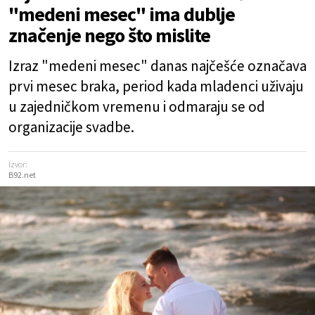
"medeni mesec" ima dublje
značenje nego što mislite
Izraz "medeni mesec" danas najčešće označava
prvi mesec braka, period kada mladenci uživaju
u zajedničkom vremenu i odmaraju se od
organizacije svadbe.
Izvor:
B92.net