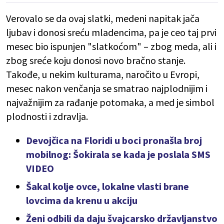
Verovalo se da ovaj slatki, medeni napitak jača
ljubav i donosi sreću mladencima, pa je ceo taj prvi
mesec bio ispunjen "slatkoćom" – zbog meda, ali i
zbog sreće koju donosi novo bračno stanje.
Takođe, u nekim kulturama, naročito u Evropi,
mesec nakon venčanja se smatrao najplodnijim i
najvažnijim za rađanje potomaka, a med je simbol
plodnosti i zdravlja.
Devojčica na Floridi u boci pronašla broj
mobilnog: Šokirala se kada je poslala SMS
VIDEO
Šakal kolje ovce, lokalne vlasti brane
lovcima da krenu u akciju
Ženi odbili da daju švajcarsko državljanstvo