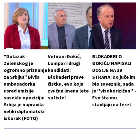
"Dolazak
Vetirani Đokić,
BLOKADERI O
Zelenskog je
Lompar i drugi
ĐOKIĆU NAPISALI
ogromno priznanje
kandidati:
DOSIJE NA 39
za Srbiju!" Bivša
Blokaderi prave
STRANA: Do juče im
ambasadorka
čistku, evo koja
bio saveznik, sada
usred emisije
zvučna imena lete
je ''visokorizičan'' -
sasekla opoziciju:
sa liste!
Evo šta mu
Srbija je napravila
stavljaju na teret
veliki diplomatski
iskorak (FOTO)