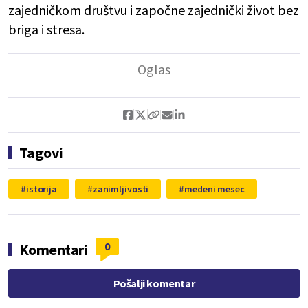
zajedničkom društvu i započne zajednički život bez
briga i stresa.
Tagovi
istorija
zanimljivosti
medeni mesec
0
Komentari
Pošalji komentar