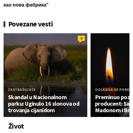
као нова фабрика"
Povezane vesti
0
ZASTRAŠUJUĆE
OGLASILA SE POROD
Skandal u Nacionalnom
Preminuo pozn
parku: Uginulo 16 slonova od
producent: Sar
trovanja cijanidom
Madonom i Brit
Život