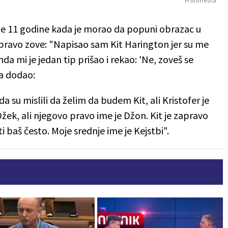
Profimedia
je 11 godine kada je morao da popuni obrazac u
zapravo zove: "Napisao sam Kit Harington jer su me
nda mi je jedan tip prišao i rekao: 'Ne, zoveš se
pa dodao:
su mislili da želim da budem Kit, ali Kristofer je
Džek, ali njegovo pravo ime je Džon. Kit je zapravo
ti baš često. Moje srednje ime je Kejstbi".