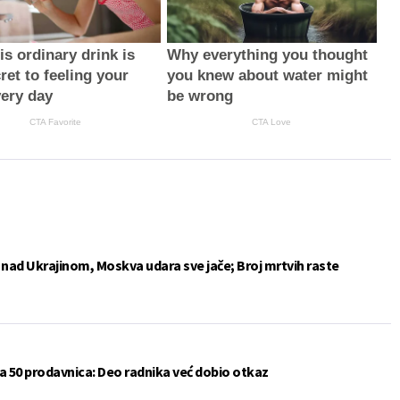
s ordinary drink is
Why everything you thought
ret to feeling your
you knew about water might
very day
be wrong
CTA Favorite
CTA Love
e nad Ukrajinom, Moskva udara sve jače; Broj mrtvih raste
a 50 prodavnica: Deo radnika već dobio otkaz