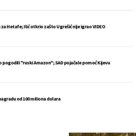
a Hetafe; Ilić otkrio zašto Ugrešić nije igrao VIDEO
vo pogodili "ruski Amazon"; SAD pojačale pomoć Kijevu
 nagradu od 100 miliona dolara