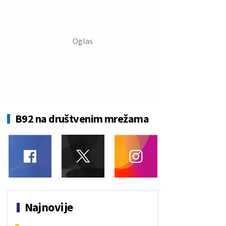
B92 na društvenim mrežama
Najnovije