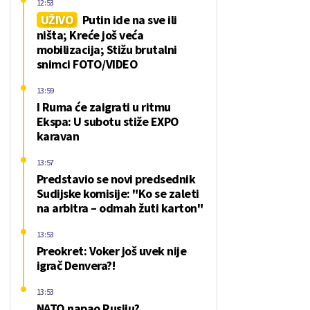
12:53
UŽIVO
Putin ide na sve ili
ništa; Kreće još veća
mobilizacija; Stižu brutalni
snimci FOTO/VIDEO
13:59
I Ruma će zaigrati u ritmu
Ekspa: U subotu stiže EXPO
karavan
13:57
Predstavio se novi predsednik
Sudijske komisije: "Ko se zaleti
na arbitra – odmah žuti karton"
13:53
Preokret: Voker još uvek nije
igrač Denvera?!
13:53
NATO napao Rusiju?