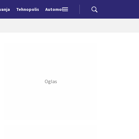
vanja
Tehnopolis
Automobili