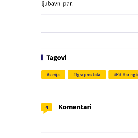
ljubavni par.
Tagovi
serija
Igra prestola
Kit Haring
Komentari
4