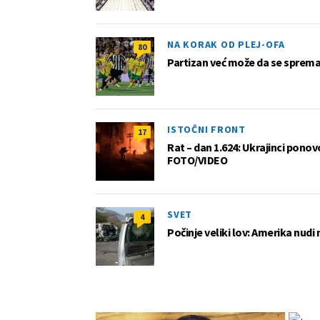
NA KORAK OD PLEJ-OFA
80
Partizan već može da se sprema z
ISTOČNI FRONT
17
Rat – dan 1.624: Ukrajinci pono
FOTO/VIDEO
SVET
4
Počinje veliki lov: Amerika nudi