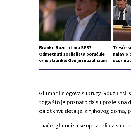
Branko Ružić otima SPS?
Trešće s
Odmetnuti socijalista poručuje
najavio 
vrhu stranke: Ovo je mazohizam
uzdrmat
Glumac i njegova supruga Rouz Lesli s
toga što je poznato da su posle sina do
da otkriva detalje iz njihovog doma, 
Inače, glumci su se upoznali na sniman