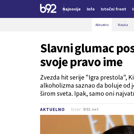
Najnovije
Info
Istočni front
Nova vest
Aktuelno
Nauka
Slavni glumac pos
svoje pravo ime
Zvezda hit serije "Igra prestola", 
alkoholizma saznao da boluje od 
širom sveta. Ipak, samo oni najvatr
Izvor:
B92.net
AKTUELNO