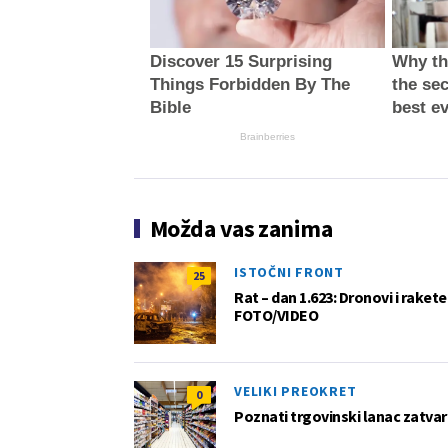
Discover 15 Surprising
Why thi
Things Forbidden By The
the sec
Bible
best e
Brainberries
Možda vas zanima
ISTOČNI FRONT
25
Rat – dan 1.623: Dronovi i raket
FOTO/VIDEO
VELIKI PREOKRET
0
Poznati trgovinski lanac zatvar