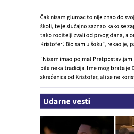
Čak nisam glumac to nije znao do svo
školi, te je slučajno saznao kako se 
tako roditelji zvali od prvog dana, a o
Kristofer'. Bio sam u šoku", rekao je, 
"Nisam imao pojma! Pretpostavljam da 
bila neka tradicija. Ime mog brata je 
skraćenica od Kristofer, ali se ne koris
Udarne vesti