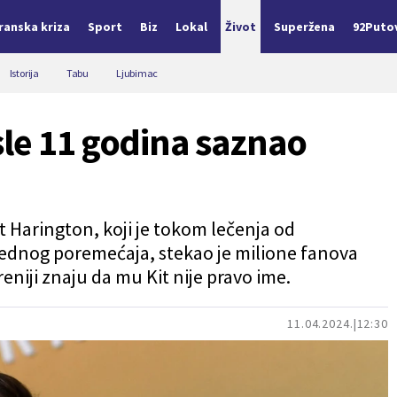
Iranska kriza
Sport
Biz
Lokal
Život
Superžena
92Puto
Istorija
Tabu
Ljubimac
le 11 godina saznao
Kit Harington, koji je tokom lečenja od
jednog poremećaja, stekao je milione fanova
eniji znaju da mu Kit nije pravo ime.
11.04.2024.
12:30