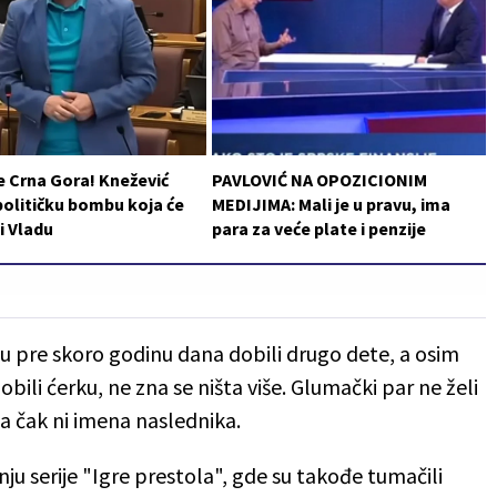
e Crna Gora! Knežević
PAVLOVIĆ NA OPOZICIONIM
političku bombu koja će
MEDIJIMA: Mali je u pravu, ima
i Vladu
para za veće plate i penzije
u pre skoro godinu dana dobili drugo dete, a osim
bili ćerku, ne zna se ništa više. Glumački par ne želi
pa čak ni imena naslednika.
ju serije "Igre prestola", gde su takođe tumačili