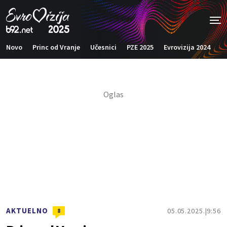
Novo
Princ od Vranje
Učesnici
PZE 2025
Evrovizija 2024
G
AKTUELNO
05.05.2025.
9:56
8