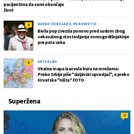
pacijentima da sami okončaju
život
DAVAO ČOKOLADU, PA KORISTIO
0
Bivša pop zvezda ponovo pred sudom zbog
seksualnog zlostavljanja osmogodišnjakinje
pre pola veka
AKTUELNO
8
Viralna mapa izazvala buru na mrežama:
Preko Srbije piše "daljinski upravljač", a preko
Hrvatske "ništa" FOTO
Superžena
0