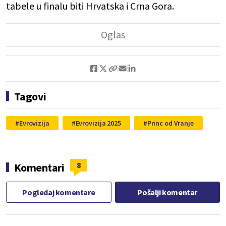
tabele u finalu biti Hrvatska i Crna Gora.
Tagovi
Evrovizija
Evrovizija 2025
Princ od Vranje
8
Komentari
Pogledaj komentare
Pošalji komentar