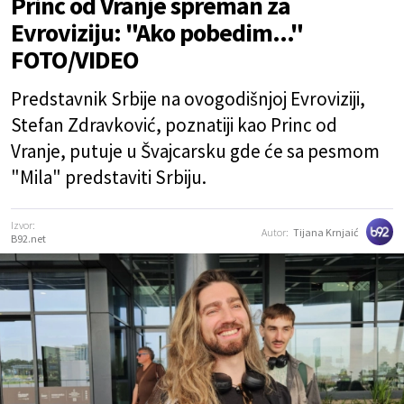
Princ od Vranje spreman za
Evroviziju: "Ako pobedim..."
FOTO/VIDEO
Predstavnik Srbije na ovogodišnjoj Evroviziji,
Stefan Zdravković, poznatiji kao Princ od
Vranje, putuje u Švajcarsku gde će sa pesmom
"Mila" predstaviti Srbiju.
Izvor:
Autor:
Tijana Krnjaić
B92.net