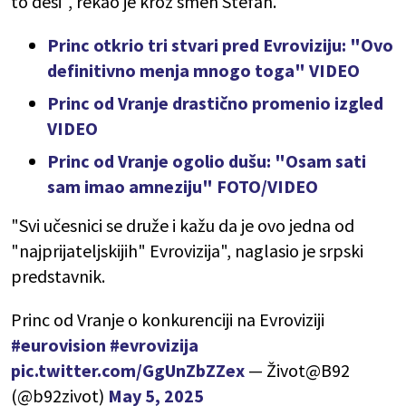
to desi", rekao je kroz smeh Stefan.
Princ otkrio tri stvari pred Evroviziju: "Ovo
definitivno menja mnogo toga" VIDEO
Princ od Vranje drastično promenio izgled
VIDEO
Princ od Vranje ogolio dušu: "Osam sati
sam imao amneziju" FOTO/VIDEO
"
Svi učesnici se druže i kažu da je ovo jedna od
"najprijateljskijih" Evrovizija", naglasio je srpski
predstavnik.
Princ od Vranje o konkurenciji na Evroviziji
#eurovision
#evrovizija
pic.twitter.com/GgUnZbZZex
— Život@B92
(@b92zivot)
May 5, 2025