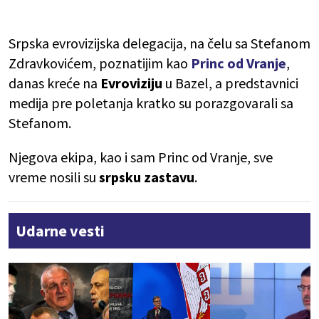
Srpska evrovizijska delegacija, na čelu sa Stefanom
Zdravkovićem, poznatijim kao
Princ od Vranje
,
danas kreće na
Evroviziju
u Bazel, a predstavnici
medija pre poletanja kratko su porazgovarali sa
Stefanom.
Njegova ekipa, kao i sam Princ od Vranje, sve
vreme nosili su
srpsku zastavu
.
Udarne vesti