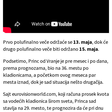
Prvo polufinalno veče održaće se
13. maja
, dok će
drugo polufinalno veče biti održano
15. maja
.
Podsetimo, Princ od Vranje je pre mesec i po dana,
prema prognozama, bio na 36. mestu po
kladionicama, a početkom ovog meseca par
mesta iznad, dok je sad situacija nešto drugačija.
Sajt eurovisionworld.com, koji računa prosek kvota
sa vodećih kladionica širom sveta, Princa sad
stavlja na 29. mesto, te prognozira da će pri dnu