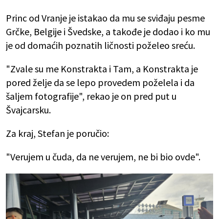
Princ od Vranje je istakao da mu se sviđaju pesme
Grčke, Belgije i Švedske, a takođe je dodao i ko mu
je od domaćih poznatih ličnosti poželeo sreću.
"Zvale su me Konstrakta i Tam, a Konstrakta je
pored želje da se lepo provedem poželela i da
šaljem fotografije", rekao je on pred put u
Švajcarsku.
Za kraj, Stefan je poručio:
"
Verujem u čuda, da ne verujem, ne bi bio ovde".