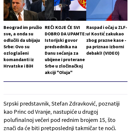
Beograd im pružio
REČI KOJE ĆE SVI
Raspad i očaj u ZLF-
sve, a onda su
DOBRO DA UPAMTE:
u! Kostić zakukao
odlučili da ubijaju
Istorijski govor
zbog prazne kase -
Srbe: Ovo su
predsednika na
pa priznao izborni
ozloglašeni
Danu sećanja za
debakl! (VIDEO)
komandanti iz
ubijene i proterane
Hrvatske i BiH
Srbe u zločinačkoj
akciji "Oluja"
Srpski predstavnik, Stefan Zdravković, poznatiji
kao Princ od Vranje, nastupiće u drugoj
polufinalnoj večeri pod rednim brojem 15, što
znači da će biti pretposlednji takmičar te noći.