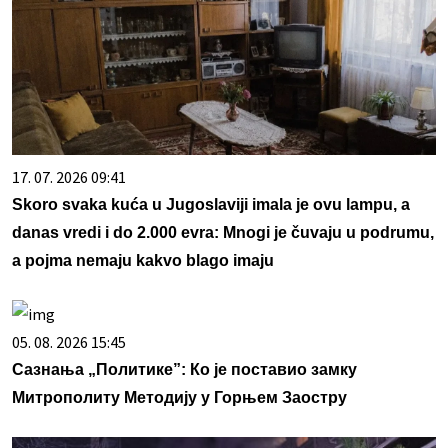
17. 07. 2026 09:41
Skoro svaka kuća u Jugoslaviji imala je ovu lampu, a
danas vredi i do 2.000 evra: Mnogi je čuvaju u podrumu,
a pojma nemaju kakvo blago imaju
05. 08. 2026 15:45
Сазнања „Политике”: Ко је поставио замку
Митрополиту Методију у Горњем Заостру