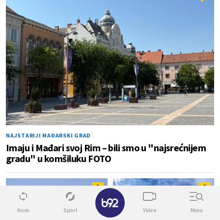
NAJSTARIJI MAĐARSKI GRAD
Imaju i Mađari svoj Rim – bili smo u "najsrećnijem
gradu" u komšiluku FOTO
1
0
✕
Novo
Sport
Video
Menu