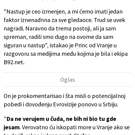
"Nastup je ceo izmenjen, a mi ćemo imati jedan
faktor iznenađnna za sve gledaoce. Trud se uvek
nagradi. Naravno da trema postoji, ali ja sam
spreman, radili smo dugo na ovome da sam
siguran u nastup", istakao je Princ od Vranje u
razgovoru sa medijima među kojima je bila i ekipa
B92.net.
On je prokomentarisao i šta misli o potencijalnoj
pobedi i dovođenju Evrovizije ponovo u Srbiju.
"
Da ne verujem u čuda, ne bih ni bio tu gde
jesam
. Verovatno ću iskopati more u Vranje ako se