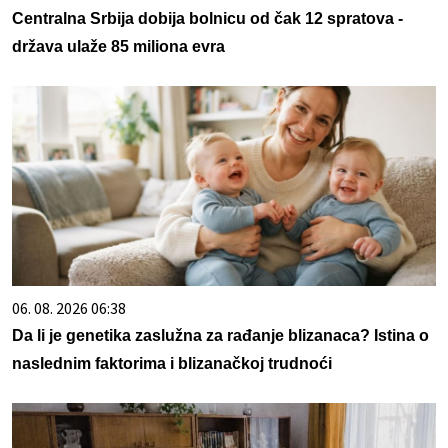
Centralna Srbija dobija bolnicu od čak 12 spratova -
država ulaže 85 miliona evra
06. 08. 2026 06:38
Da li je genetika zaslužna za rađanje blizanaca? Istina o
naslednim faktorima i blizanačkoj trudnoći