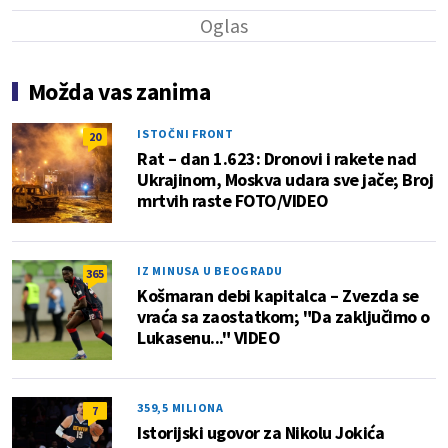
Možda vas zanima
ISTOČNI FRONT
20
Rat – dan 1.623: Dronovi i rakete nad
Ukrajinom, Moskva udara sve jače; Broj
mrtvih raste FOTO/VIDEO
IZ MINUSA U BEOGRADU
365
Košmaran debi kapitalca – Zvezda se
vraća sa zaostatkom; "Da zaključimo o
Lukasenu..." VIDEO
359,5 MILIONA
7
Istorijski ugovor za Nikolu Jokića