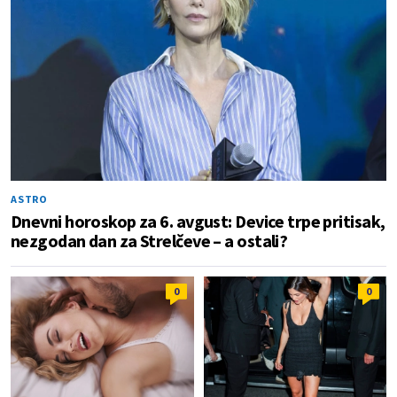
ASTRO
Dnevni horoskop za 6. avgust: Device trpe pritisak,
nezgodan dan za Strelčeve – a ostali?
0
0