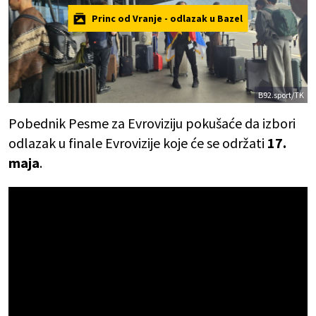
Princ od Vranje - odlazak u Bazel
B92.sport/TK
Pobednik Pesme za Evroviziju pokušaće da izbori
odlazak u finale Evrovizije koje će se održati
17.
maja
.