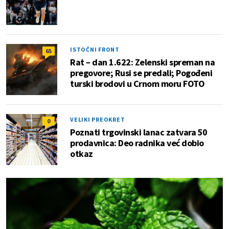
ISTOČNI FRONT
65
Rat – dan 1.622: Zelenski spreman na
pregovore; Rusi se predali; Pogođeni
turski brodovi u Crnom moru FOTO
VELIKI PREOKRET
0
Poznati trgovinski lanac zatvara 50
prodavnica: Deo radnika već dobio
otkaz