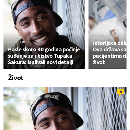
POSLE BURNE RASPR
Istorijska odlu
AKTUELNO
Posle skoro 30 godina počinje
Ova država sad
suđenje za ubistvo Tupaka
pacijentima da
Šakura: Isplivali novi detalji
život
Život
0