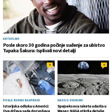
AKTUELNO
Posle skoro 30 godina počinje suđenje za ubistvo
Tupaka Šakura: Isplivali novi detalji
0
0
POSLE BURNE RASPRAVE
HAOS U SVEMIRU
Istorijska odluka u Americi:
Spejseksova raketa udarila u
Ova država sada dozvoljava
Mesec; NASA otkrila detalje