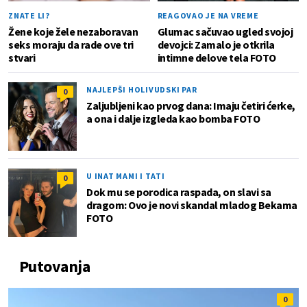
ZNATE LI?
REAGOVAO JE NA VREME
Žene koje žele nezaboravan
Glumac sačuvao ugled svojoj
seks moraju da rade ove tri
devojci: Zamalo je otkrila
stvari
intimne delove tela FOTO
NAJLEPŠI HOLIVUDSKI PAR
0
Zaljubljeni kao prvog dana: Imaju četiri ćerke,
a ona i dalje izgleda kao bomba FOTO
U INAT MAMI I TATI
0
Dok mu se porodica raspada, on slavi sa
dragom: Ovo je novi skandal mladog Bekama
FOTO
Putovanja
0