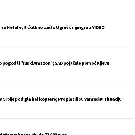
a Hetafe; Ilić otkrio zašto Ugrešić nije igrao VIDEO
vo pogodili "ruski Amazon"; SAD pojačale pomoć Kijevu
 Srbije podigla helikoptere; Proglasili su vanrednu situaciju
plažama: Kazne idu do 73.000 evra