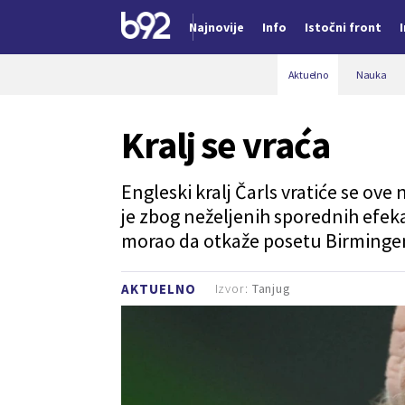
Najnovije
Info
Istočni front
Nova vest
Aktuelno
Nauka
Kralj se vraća
Engleski kralj Čarls vratiće se ov
je zbog neželjenih sporednih efekat
morao da otkaže posetu Birmingem
Izvor:
Tanjug
AKTUELNO