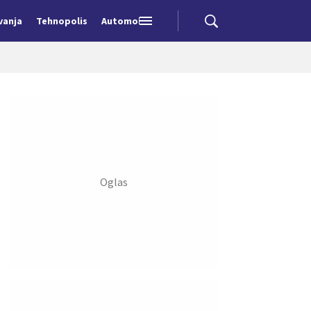
vanja
Tehnopolis
Automobili