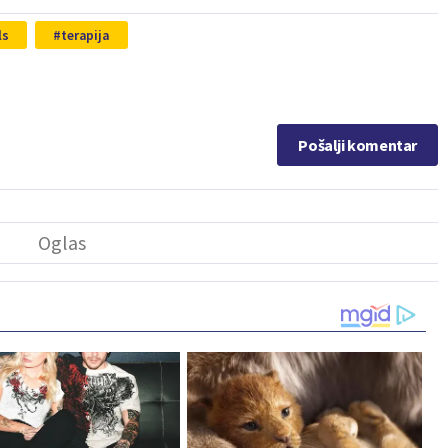
ls
terapija
Pošalji komentar