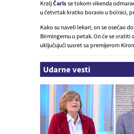
Kralj
Čarls
se tokom vikenda odmarao 
u četvrtak kratko boravio u bolnici, 
Kako su naveli lekari, on se osećao do
Birmingemu u petak. On će se vratit
uključujući susret sa premijerom Ki
Udarne vesti