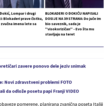
 Đokić, Lompar i drugi
BLOKADERI O ĐOKIĆU NAPISALI
i: Blokaderi prave čistku,
DOSIJE NA 39 STRANA: Do juče im
 zvučna imena lete sa
bio saveznik, sada je
''visokorizičan'' - Evo šta mu
stavljaju na teret
teoretičari zavere ponovo dele jeziv snimak
ze: Novi zdravstveni problemi FOTO
orali da odlože posetu papi Franji VIDEO
 obaveze pomerene, planirana zvanična poseta Italiji