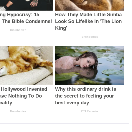
ing Hypocrisy: 15
How They Made Little Simba
 The Bible Condemns!
Look So Lifelike in 'The Lion
King'
Brainberries
Brainberries
 Hollywood Invented
Why this ordinary drink is
ave Nothing To Do
the secret to feeling your
eality
best every day
Brainberries
CTA Favorite