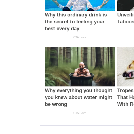
Why this ordinary drink is
Unveil
the secret to feeling your
Taboos
best every day
CTA Love
Why everything you thought
Tropes
you knew about water might
That H
be wrong
With R
CTA Love