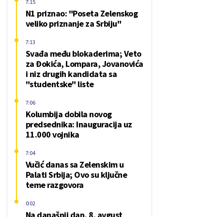
7:15
N1 priznao: "Poseta Zelenskog
veliko priznanje za Srbiju"
7:13
Svađa među blokaderima; Veto
za Đokića, Lompara, Jovanovića
i niz drugih kandidata sa
"studentske" liste
7:06
Kolumbija dobila novog
predsednika: Inauguracija uz
11.000 vojnika
7:04
Vučić danas sa Zelenskim u
Palati Srbija; Ovo su ključne
teme razgovora
0:02
Na današnji dan, 8. avgust