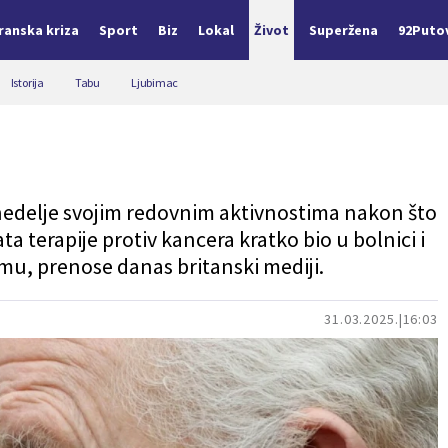
Iranska kriza
Sport
Biz
Lokal
Život
Superžena
92Puto
Istorija
Tabu
Ljubimac
e nedelje svojim redovnim aktivnostima nakon što
a terapije protiv kancera kratko bio u bolnici i
u, prenose danas britanski mediji.
31.03.2025.
16:03