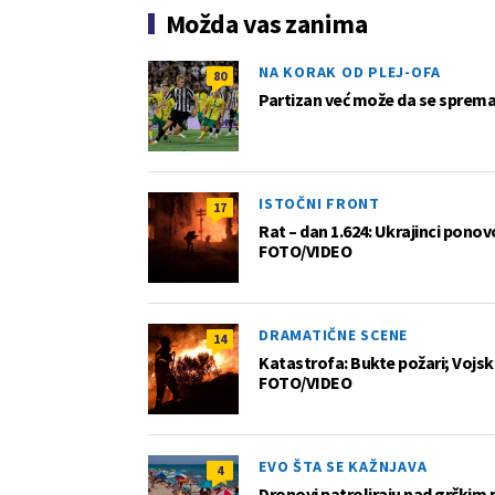
Možda vas zanima
NA KORAK OD PLEJ-OFA
80
Partizan već može da se sprema z
ISTOČNI FRONT
17
Rat – dan 1.624: Ukrajinci pono
FOTO/VIDEO
DRAMATIČNE SCENE
14
Katastrofa: Bukte požari; Vojska
FOTO/VIDEO
EVO ŠTA SE KAŽNJAVA
4
Dronovi patroliraju nad grčkim 