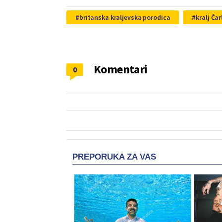
britanska kraljevska porodica
kralj Čar
Komentari
0
PREPORUKA ZA VAS