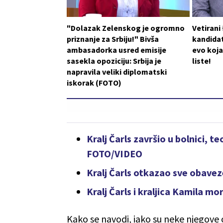
"Dolazak Zelenskog je ogromno
Vetirani
priznanje za Srbiju!" Bivša
kandidat
ambasadorka usred emisije
evo koja
sasekla opoziciju: Srbija je
liste!
napravila veliki diplomatski
iskorak (FOTO)
Kralj Čarls završio u bolnici, 
FOTO/VIDEO
Kralj Čarls otkazao sve obave
Kralj Čarls i kraljica Kamila m
Kako se navodi, iako su neke njegove