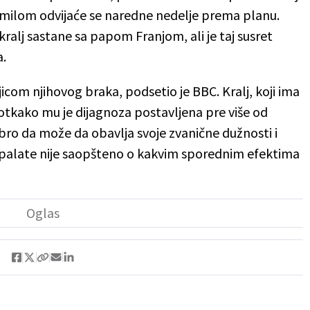
Kamilom odvijaće se naredne nedelje prema planu.
ralj sastane sa papom Franjom, ali je taj susret
a.
jicom njihovog braka, podsetio je BBC. Kralj, koji ima
 otkako mu je dijagnoza postavljena pre više od
bro da može da obavlja svoje zvanične dužnosti i
ske palate nije saopšteno o kakvim sporednim efektima