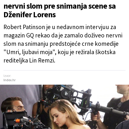
nervni slom pre snimanja scene sa
Dženifer Lorens
Robert Patinson je u nedavnom intervjuu za
magazin GQ rekao da je zamalo doživeo nervni
slom na snimanju predstojeće crne komedije
"Umri, ljubavi moja", koju je režirala škotska
rediteljka Lin Remzi.
Izvor:
Index.hr