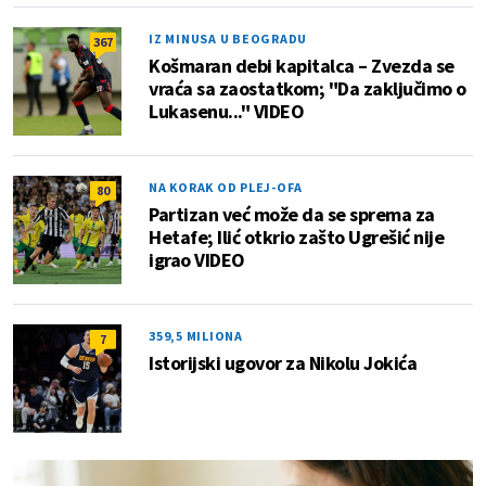
IZ MINUSA U BEOGRADU
367
Košmaran debi kapitalca – Zvezda se
vraća sa zaostatkom; "Da zaključimo o
Lukasenu..." VIDEO
NA KORAK OD PLEJ-OFA
80
Partizan već može da se sprema za
Hetafe; Ilić otkrio zašto Ugrešić nije
igrao VIDEO
359,5 MILIONA
7
Istorijski ugovor za Nikolu Jokića