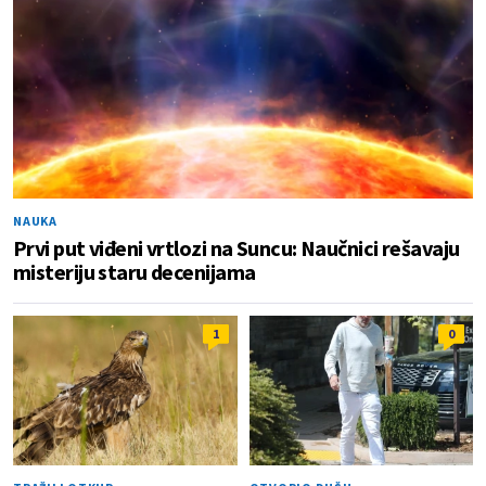
NAUKA
Prvi put viđeni vrtlozi na Suncu: Naučnici rešavaju
misteriju staru decenijama
1
0