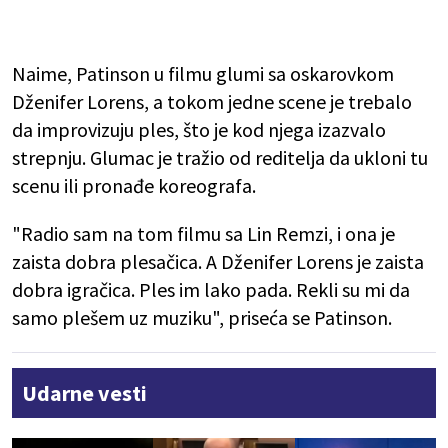
Naime, Patinson u filmu glumi sa oskarovkom
Dženifer Lorens, a tokom jedne scene je trebalo
da improvizuju ples, što je kod njega izazvalo
strepnju. Glumac je tražio od reditelja da ukloni tu
scenu ili pronađe koreografa.
"Radio sam na tom filmu sa Lin Remzi, i ona je
zaista dobra plesačica. A Dženifer Lorens je zaista
dobra igračica. Ples im lako pada. Rekli su mi da
samo plešem uz muziku", priseća se Patinson.
Udarne vesti