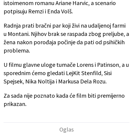
istoimenom romanu Ariane Harvic, a scenario
potpisuju Remzi i Enda Volš.
Radnja prati bračni par koji živi na udaljenoj farmi
u Montani. Njihov brak se raspada zbog preljube, a
žena nakon porođaja počinje da pati od psihičkih
problema.
U filmu glavne uloge tumače Lorens i Patinson, a u
sporednim ćemo gledati LejKit Stenfild, Sisi
Spejsek, Nika Noltija i Markusa Dela Rozu.
Za sada nije poznato kada će film biti premijerno
prikazan.