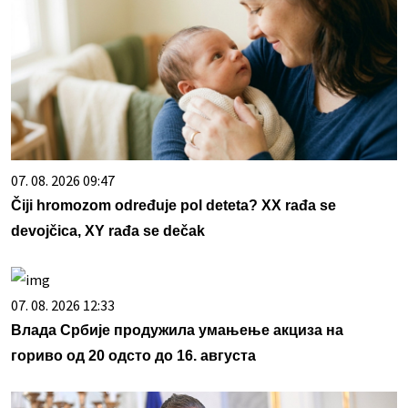
07. 08. 2026 09:47
Čiji hromozom određuje pol deteta? XX rađa se
devojčica, XY rađa se dečak
07. 08. 2026 12:33
Влада Србије продужила умањење акциза на
гориво од 20 одсто до 16. августа