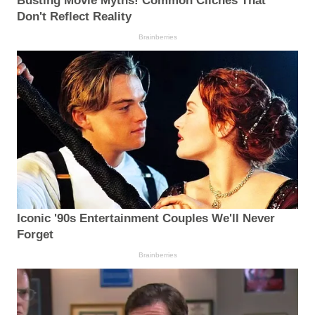
Busting Movie Myths! Common Clichés That
Don't Reflect Reality
Brainberries
Iconic '90s Entertainment Couples We'll Never
Forget
Brainberries