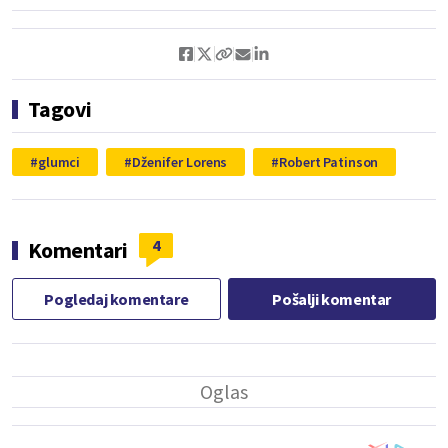
Tagovi
glumci
Dženifer Lorens
Robert Patinson
4
Komentari
Pogledaj komentare
Pošalji komentar