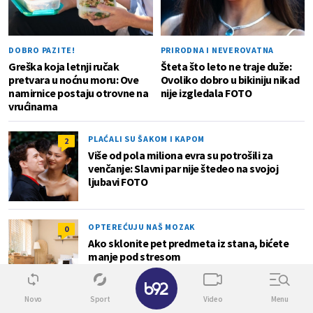
DOBRO PAZITE!
PRIRODNA I NEVEROVATNA
Greška koja letnji ručak
Šteta što leto ne traje duže:
pretvara u noćnu moru: Ove
Ovoliko dobro u bikiniju nikad
namirnice postaju otrovne na
nije izgledala FOTO
vrućinama
PLAĆALI SU ŠAKOM I KAPOM
2
Više od pola miliona evra su potrošili za
venčanje: Slavni par nije štedeo na svojoj
ljubavi FOTO
OPTEREĆUJU NAŠ MOZAK
0
Ako sklonite pet predmeta iz stana, bićete
manje pod stresom
✕
Novo
Sport
Video
Menu