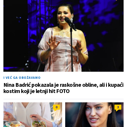
I VEĆ GA OBOŽAVAMO
Nina Badrić pokazala je raskošne obline, ali i kupaći
kostim koji je letnji hit FOTO
0
3