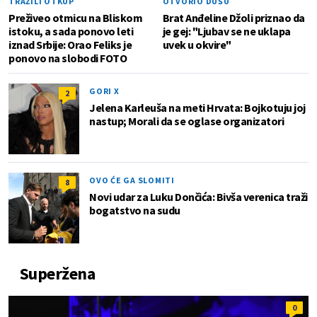
TRAŽILI OTKUP
OTVORIO DUŠU
Preživeo otmicu na Bliskom
Brat Anđeline Džoli priznao da
istoku, a sada ponovo leti
je gej: "Ljubav se ne uklapa
iznad Srbije: Orao Feliks je
uvek u okvire"
ponovo na slobodi FOTO
GORI X
2
Jelena Karleuša na meti Hrvata: Bojkotuju joj
nastup; Morali da se oglase organizatori
OVO ĆE GA SLOMITI
8
Novi udar za Luku Dončića: Bivša verenica traži
bogatstvo na sudu
Superžena
0