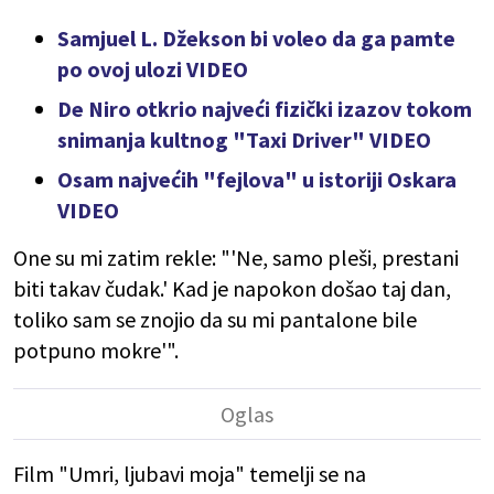
Samjuel L. Džekson bi voleo da ga pamte
po ovoj ulozi VIDEO
De Niro otkrio najveći fizički izazov tokom
snimanja kultnog "Taxi Driver" VIDEO
Osam najvećih "fejlova" u istoriji Oskara
VIDEO
One su mi zatim rekle: "'Ne, samo pleši, prestani
biti takav čudak.' Kad je napokon došao taj dan,
toliko sam se znojio da su mi pantalone bile
potpuno mokre'".
Film "Umri, ljubavi moja" temelji se na