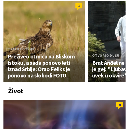
1
TRAŽILI OTKUP
Preživeo otmicu na Bliskom
OTVORIO DUŠU
istoku, a sada ponovo leti
Brat Anđeline D
iznad Srbije: Orao Feliks je
je gej: "Ljubav
ponovo na slobodi FOTO
uvek u okvire"
Život
0