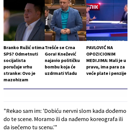
Branko Ružić otima
Trešće se Crna
PAVLOVIĆ NA
SPS? Odmetnuti
Gora! Knežević
OPOZICIONIM
socijalista
najavio političku
MEDIJIMA: Mali je u
poručuje vrhu
bombu koja će
pravu, ima para za
stranke: Ovo je
uzdrmati Vladu
veće plate i penzije
mazohizam
"Rekao sam im: 'Dobiću nervni slom kada dođemo
do te scene. Moramo ili da nađemo koreografa ili
da isečemo tu scenu.'"