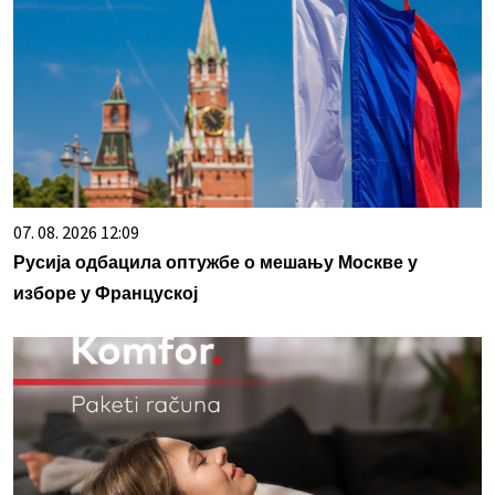
07. 08. 2026 12:09
Русијa одбацила оптужбе о мешању Москве у
изборе у Француској