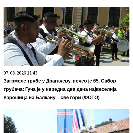
07. 08. 2026 11:43
Загрмеле трубе у Драгачеву, почео је 65. Сабор
трубача: Гуча је у наредна два дана највеселија
варошица на Балкану – све гори (ФОТО)