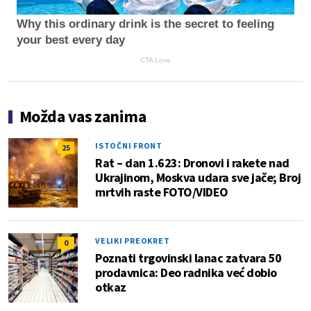
Why this ordinary drink is the secret to feeling
your best every day
CTA Love
Možda vas zanima
ISTOČNI FRONT
25
Rat – dan 1.623: Dronovi i rakete nad
Ukrajinom, Moskva udara sve jače; Broj
mrtvih raste FOTO/VIDEO
VELIKI PREOKRET
0
Poznati trgovinski lanac zatvara 50
prodavnica: Deo radnika već dobio
otkaz