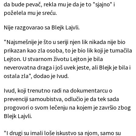
da bude pevač, rekla mu je da je to "sjajno" i
poželela mu je sreću.
Nije razgovarao sa Blejk Lajvli.
"Najsmešnije je što u seriji njen lik nikada nije bio
prikazan kao zla osoba, to je bio lik koji je tumačila
Lejton. U stvarnom životu Lejton je bila
neverovatna draga i još uvek jeste, ali Blejk je bila i
ostala zla", dodao je Ivud.
Ivud, koji trenutno radi na dokumentarcu o
prevenciji samoubistva, odlučio je da tek sada
progovori o svom lečenju na kojem je završio zbog
Blejk Lajvli.
"I drugi su imali loše iskustvo sa njom, samo su