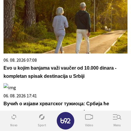
06. 08. 2026 07:08
Evo u kojim banjama važi vaučer od 10.000 dinara -
kompletan spisak destinacija u Srbiji
06. 08. 2026 17:41
Вучић о изјави хрватског тужиоца: Србија ће
наставити да говори истину о својим жртвама
✕
Novo
Sport
Video
Menu