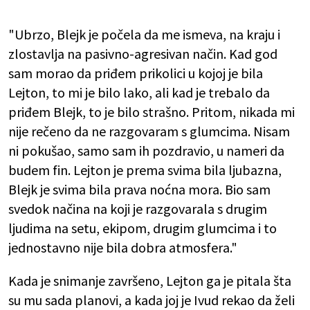
"Ubrzo, Blejk je počela da me ismeva, na kraju i
zlostavlja na pasivno-agresivan način. Kad god
sam morao da priđem prikolici u kojoj je bila
Lejton, to mi je bilo lako, ali kad je trebalo da
priđem Blejk, to je bilo strašno. Pritom, nikada mi
nije rečeno da ne razgovaram s glumcima. Nisam
ni pokušao, samo sam ih pozdravio, u nameri da
budem fin. Lejton je prema svima bila ljubazna,
Blejk je svima bila prava noćna mora. Bio sam
svedok načina na koji je razgovarala s drugim
ljudima na setu, ekipom, drugim glumcima i to
jednostavno nije bila dobra atmosfera."
Kada je snimanje završeno, Lejton ga je pitala šta
su mu sada planovi, a kada joj je Ivud rekao da želi