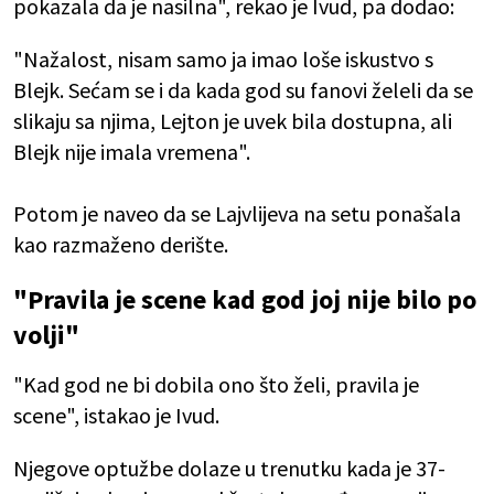
pokazala da je nasilna", rekao je Ivud, pa dodao:
"Nažalost, nisam samo ja imao loše iskustvo s
Blejk. Sećam se i da kada god su fanovi želeli da se
slikaju sa njima, Lejton je uvek bila dostupna, ali
Blejk nije imala vremena".
Potom je naveo da se Lajvlijeva na setu ponašala
kao razmaženo derište.
"Pravila je scene kad god joj nije bilo po
volji"
"Kad god ne bi dobila ono što želi, pravila je
scene", istakao je Ivud.
Njegove optužbe dolaze u trenutku kada je 37-