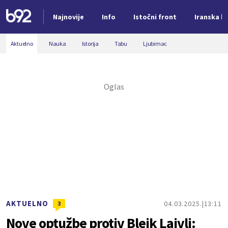
Najnovije
Info
Istočni front
Iranska kr
Nova vest
Aktuelno
Nauka
Istorija
Tabu
Ljubimac
AKTUELNO
04.03.2025.
13:11
3
Nove optužbe protiv Blejk Lajvli: