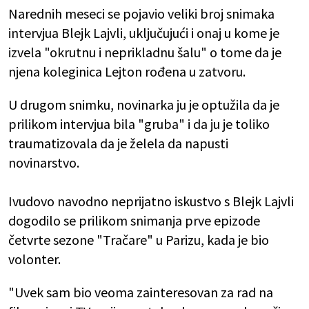
Narednih meseci se pojavio veliki broj snimaka
intervjua Blejk Lajvli, uključujući i onaj u kome je
izvela "okrutnu i neprikladnu šalu" o tome da je
njena koleginica Lejton rođena u zatvoru.
U drugom snimku, novinarka ju je optužila da je
prilikom intervjua bila "gruba" i da ju je toliko
traumatizovala da je želela da napusti
novinarstvo.
Ivudovo navodno neprijatno iskustvo s Blejk Lajvli
dogodilo se prilikom snimanja prve epizode ​​
četvrte sezone "Tračare" u Parizu, kada je bio
volonter.
"Uvek sam bio veoma zainteresovan za rad na