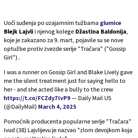
Uoči suđenja po uzajamnim tužbama
glumice
Blejk Lajvli
i njenog kolege
Džastina Baldonija
,
koje je zakazano za 9. mart, pojavile su se nove
optužbe protiv zvezde serije "Tračara" ("Gossip
Girl") .
I was a runner on Gossip Girl and Blake Lively gave
me the silent treatment just for saying hello to
her - and she acted like a bully to the crew
https://t.co/FCZdy7IvP9
— Daily Mail US
(@DailyMail)
March 4, 2025
Pomoćnik producenta popularne serije "Tračara"
Ivud (38) Lajvlijevu je nazvao "zlom devojkom koja