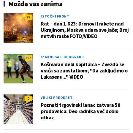
Možda vas zanima
ISTOČNI FRONT
25
Rat – dan 1.623: Dronovi i rakete nad
Ukrajinom, Moskva udara sve jače; Broj
mrtvih raste FOTO/VIDEO
IZ MINUSA U BEOGRADU
367
Košmaran debi kapitalca – Zvezda se
vraća sa zaostatkom; "Da zaključimo o
Lukasenu..." VIDEO
VELIKI PREOKRET
0
Poznati trgovinski lanac zatvara 50
prodavnica: Deo radnika već dobio
otkaz