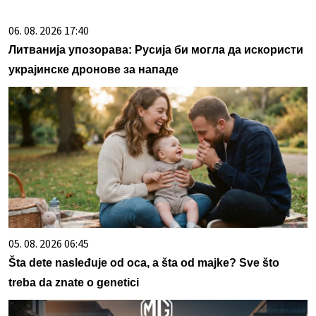
06. 08. 2026 17:40
Литванија упозорава: Русија би могла да искористи
украјинске дронове за нападе
05. 08. 2026 06:45
Šta dete nasleđuje od oca, a šta od majke? Sve što
treba da znate o genetici