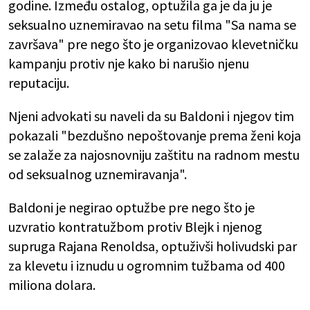
godine. Između ostalog, optužila ga je da ju je
seksualno uznemiravao na setu filma "Sa nama se
završava" pre nego što je organizovao klevetničku
kampanju protiv nje kako bi narušio njenu
reputaciju.
Njeni advokati su naveli da su Baldoni i njegov tim
pokazali "bezdušno nepoštovanje prema ženi koja
se zalaže za najosnovniju zaštitu na radnom mestu
od seksualnog uznemiravanja".
Baldoni je negirao optužbe pre nego što je
uzvratio kontratužbom protiv Blejk i njenog
supruga Rajana Renoldsa, optuživši holivudski par
za klevetu i iznudu u ogromnim tužbama od 400
miliona dolara.