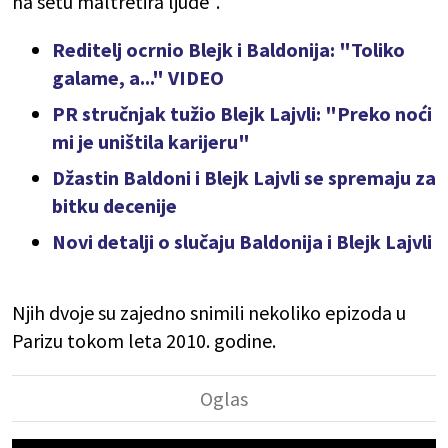
na setu maltretira ljude".
Reditelj ocrnio Blejk i Baldonija: "Toliko
galame, a..." VIDEO
PR stručnjak tužio Blejk Lajvli: "Preko noći
mi je uništila karijeru"
Džastin Baldoni i Blejk Lajvli se spremaju za
bitku decenije
Novi detalji o slučaju Baldonija i Blejk Lajvli
Njih dvoje su zajedno snimili nekoliko epizoda u
Parizu tokom leta 2010. godine.