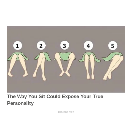
The Way You Sit Could Expose Your True
Personality
Brainberries