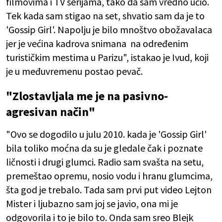
filmovima i TV serijama, tako da sam vredno učio.
Tek kada sam stigao na set, shvatio sam da je to
'Gossip Girl'. Napolju je bilo mnoštvo obožavalaca
jer je većina kadrova snimana na određenim
turističkim mestima u Parizu", istakao je Ivud, koji
je u međuvremenu postao pevač.
"Zlostavljala me je na pasivno-
agresivan način"
"Ovo se dogodilo u julu 2010. kada je 'Gossip Girl'
bila toliko moćna da su je gledale čak i poznate
ličnosti i drugi glumci. Radio sam svašta na setu,
premeštao opremu, nosio vodu i hranu glumcima,
šta god je trebalo. Tada sam prvi put video Lejton
Mister i ljubazno sam joj se javio, ona mi je
odgovorila i to je bilo to. Onda sam sreo Blejk