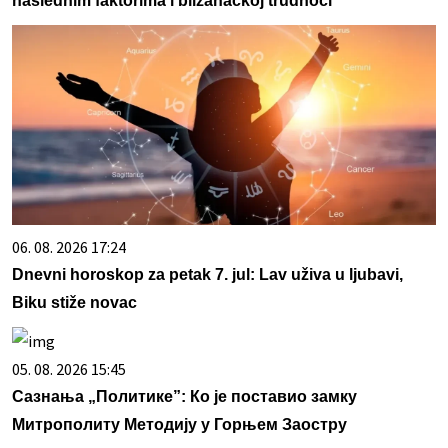
naslednim faktorima i blizanačkoj trudnoći
06. 08. 2026 17:24
Dnevni horoskop za petak 7. jul: Lav uživa u ljubavi,
Biku stiže novac
05. 08. 2026 15:45
Сазнања „Политике”: Ко је поставио замку
Митрополиту Методију у Горњем Заостру