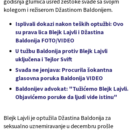
godišnja glumica usred žestoke svađe sa svojim
kolegom i režiserom Džastinom Baldonijem.
Isplivali dokazi nakon teških optužbi: Ovo
su prava lica Blejk Lajvli i Džastina
Baldonija FOTO/VIDEO
U tužbu Baldonija protiv Blejk Lajvli
uključena i Tejlor Svift
Svađa ne jenjava: Procurila šokantna
glasovna poruka Baldonija VIDEO
Baldonijev advokat: "Tužićemo Blejk Lajvli.
Objavićemo poruke da ljudi vide istinu"
Blejk Lajvli je optužila Džastina Baldonija za
seksualno uznemiravanje u decembru prošle