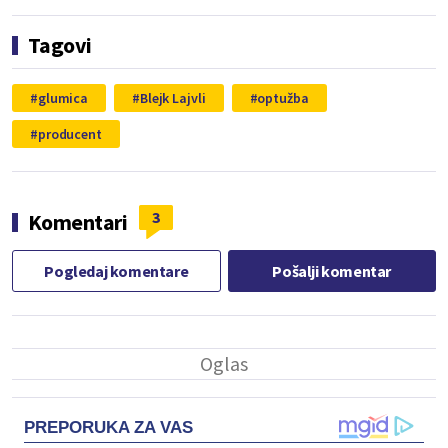
Tagovi
glumica
Blejk Lajvli
optužba
producent
3
Komentari
Pogledaj komentare
Pošalji komentar
PREPORUKA ZA VAS