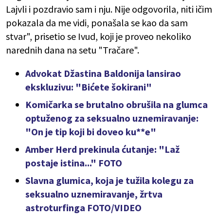
Lajvli i pozdravio sam i nju. Nije odgovorila, niti ičim
pokazala da me vidi, ponašala se kao da sam
stvar", prisetio se Ivud, koji je proveo nekoliko
narednih dana na setu "Tračare".
Advokat Džastina Baldonija lansirao
ekskluzivu: "Bićete šokirani"
Komičarka se brutalno obrušila na glumca
optuženog za seksualno uznemiravanje:
"On je tip koji bi doveo ku**e"
Amber Herd prekinula ćutanje: "Laž
postaje istina..." FOTO
Slavna glumica, koja je tužila kolegu za
seksualno uznemiravanje, žrtva
astroturfinga FOTO/VIDEO