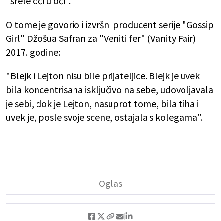
"srele oči u oči".
O tome je govorio i izvršni producent serije "Gossip
Girl" Džošua Safran za "Veniti fer" (Vanity Fair)
2017. godine:
"Blejk i Lejton nisu bile prijateljice. Blejk je uvek
bila koncentrisana isključivo na sebe, udovoljavala
je sebi, dok je Lejton, nasuprot tome, bila tiha i
uvek je, posle svoje scene, ostajala s kolegama".