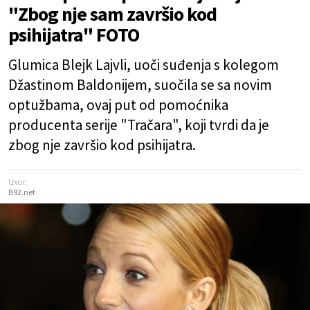
"Zbog nje sam završio kod
psihijatra" FOTO
Glumica Blejk Lajvli, uoči suđenja s kolegom
Džastinom Baldonijem, suočila se sa novim
optužbama, ovaj put od pomoćnika
producenta serije "Tračara", koji tvrdi da je
zbog nje završio kod psihijatra.
Izvor:
B92.net