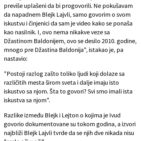
previše uplašeni da bi progovorili. Ne pokušavam
da napadnem Blejk Lajvli, samo govorim o svom
iskustvu i činjenici da sam je video kako se ponaša
kao nasilnik. I, ovo nema nikakve veze sa
Džastinom Baldonijem, ovo se desilo 2010. godine,
mnogo pre Džastina Baldonija", istakao je, pa
nastavio:
"Postoji razlog zašto toliko ljudi koji dolaze sa
različitih mesta širom sveta i dalje imaju isto
iskustvo sa njom. Šta to govori? Svi smo imali ista
iskustva sa njom".
Razlike između Blejk i Lejton o kojima je Ivud
govorio dokumentovane su tokom godina, a izvori
najbliži Blejk Lajvli tvrde da se njih dve nikada nisu