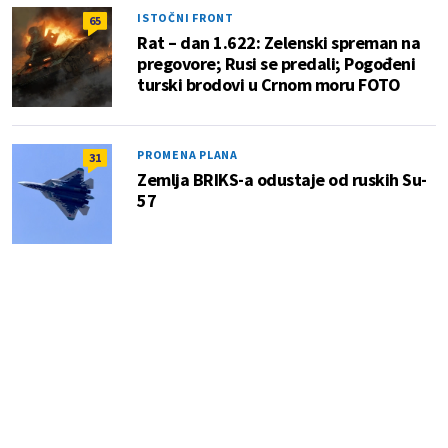
ISTOČNI FRONT
65
Rat – dan 1.622: Zelenski spreman na
pregovore; Rusi se predali; Pogođeni
turski brodovi u Crnom moru FOTO
PROMENA PLANA
31
Zemlja BRIKS-a odustaje od ruskih Su-
57