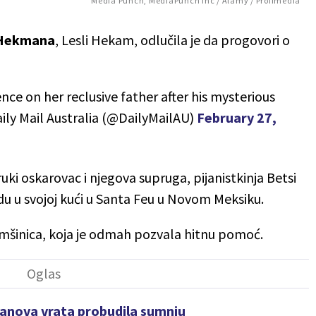
Media Punch, MediaPunch Inc / Alamy / Profimedia
 Hekmana
, Lesli Hekam, odlučila je da progovori o
e on her reclusive father after his mysterious
ily Mail Australia (@DailyMailAU)
February 27,
uki oskarovac i njegova supruga, pijanistkinja Betsi
du u svojoj kući u Santa Feu u Novom Meksiku.
omšinica, koja je odmah pozvala hitnu pomoć.
manova vrata probudila sumnju