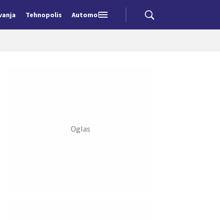
vanja
Tehnopolis
Automobili