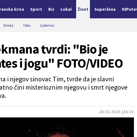
Iranska kriza
Sport
Biz
Lokal
Život
Superžena
92Puto
Istorija
Tabu
Ljubimac
kmana tvrdi: "Bio je
lates i jogu" FOTO/VIDEO
 i njegov sinovac Tim, tvrde da je slavni
datno čini misterioznim njegovu i smrt njegove
va.
28.02.2025.
16:33