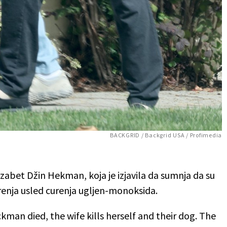
BACKGRID / Backgrid USA / Profimedia
izabet Džin Hekman, koja je izjavila da sumnja da su
renja usled curenja ugljen-monoksida.
man died, the wife kills herself and their dog. The