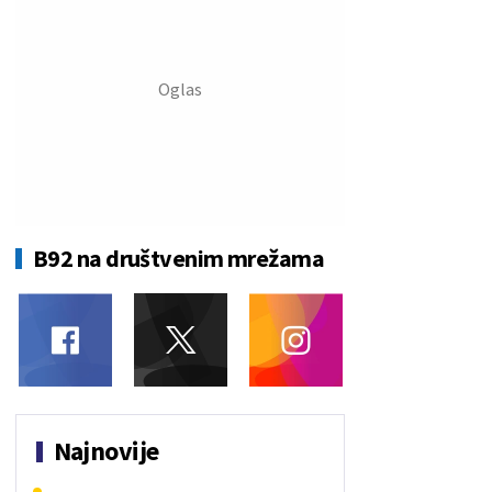
B92 na društvenim mrežama
Najnovije