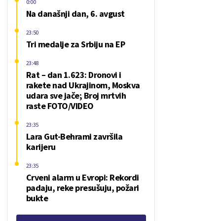
0:00
Na današnji dan, 6. avgust
23:50
Tri medalje za Srbiju na EP
23:48
Rat – dan 1.623: Dronovi i
rakete nad Ukrajinom, Moskva
udara sve jače; Broj mrtvih
raste FOTO/VIDEO
23:35
Lara Gut-Behrami završila
karijeru
23:35
Crveni alarm u Evropi: Rekordi
padaju, reke presušuju, požari
bukte