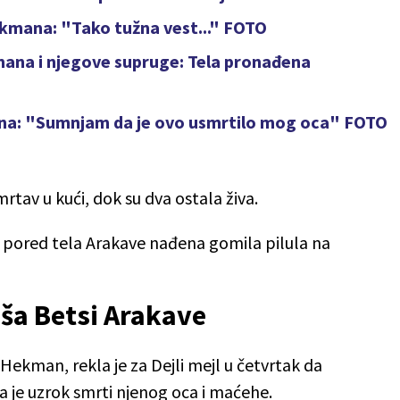
ekmana: "Tako tužna vest..." FOTO
kmana i njegove supruge: Tela pronađena
ana: "Sumnjam da je ovo usmrtilo mog oca" FOTO
rtav u kući, dok su dva ostala živa.
je pored tela Arakave nađena gomila pilula na
eša Betsi Arakave
Hekman, rekla je za Dejli mejl u četvrtak da
a je uzrok smrti njenog oca i maćehe.