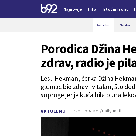
Najnovije
Info
Istočni front
Nova vest
Aktuelno
Nauka
Porodica Džina He
zdrav, radio je pi
Lesli Hekman, ćerka Džina Hekmana
glumac bio zdrav i vitalan, što do
supruge jer je kuća bila puna leko
Izvor:
b92.net/Daily mail
AKTUELNO