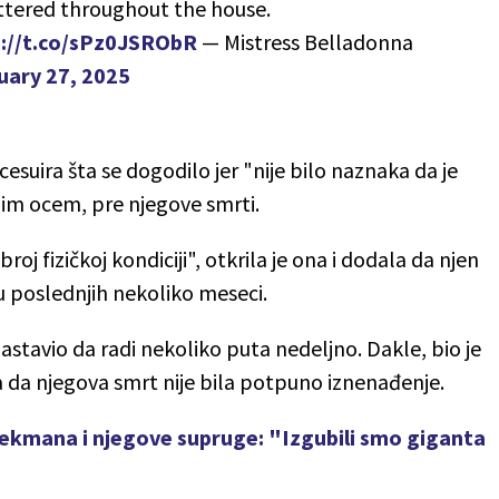
attered throughout the house.
s://t.co/sPz0JSRObR
— Mistress Belladonna
uary 27, 2025
ocesuira šta se dogodilo jer "nije bilo naznaka da je
im ocem, pre njegove smrti.
j fizičkoj kondiciji", otkrila je ona i dodala da njen
 u poslednjih nekoliko meseci.
e nastavio da radi nekoliko puta nedeljno. Dakle, bio je
la da njegova smrt nije bila potpuno iznenađenje.
ekmana i njegove supruge: "Izgubili smo giganta