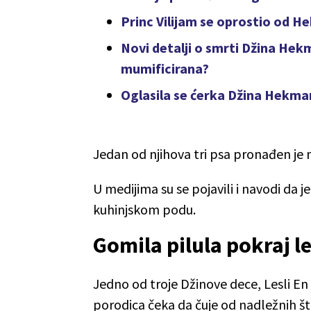
Princ Vilijam se oprostio od H
Novi detalji o smrti Džina He
mumificirana?
Oglasila se ćerka Džina Hekm
Jedan od njihova tri psa pronađen je m
U medijima su se pojavili i navodi da 
kuhinjskom podu.
Gomila pilula pokraj l
Jedno od troje Džinove dece, Lesli En 
porodica čeka da čuje od nadležnih št