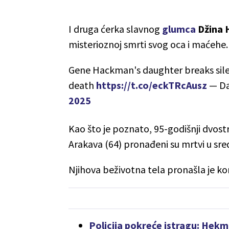
I druga ćerka slavnog
glumca
Džina
misterioznoj smrti svog oca i maćehe.
Gene Hackman's daughter breaks silenc
death
https://t.co/eckTRcAusz
— Da
2025
Kao što je poznato, 95-godišnji dvostr
Arakava (64) pronađeni su mrtvi u sre
Njihova beživotna tela pronašla je k
Policija pokreće istragu: Hek