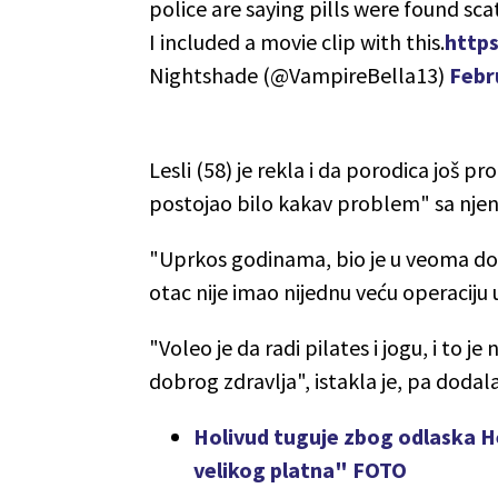
police are saying pills were found sc
I included a movie clip with this.
http
Nightshade (@VampireBella13)
Febr
Lesli (58) je rekla i da porodica još pr
postojao bilo kakav problem" sa njen
"Uprkos godinama, bio je u veoma dobro
otac nije imao nijednu veću operaciju
"Voleo je da radi pilates i jogu, i to j
dobrog zdravlja", istakla je, pa doda
Holivud tuguje zbog odlaska H
velikog platna" FOTO