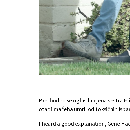
Prethodno se oglasila njena sestra El
otac i maćeha umrli od toksičnih ispa
I heard a good explanation, Gene Hack