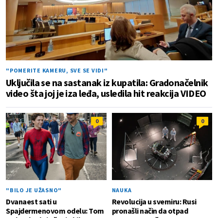
"POMERITE KAMERU, SVE SE VIDI"
Uključila se na sastanak iz kupatila: Gradonačelnik
video šta joj je iza leđa, usledila hit reakcija VIDEO
0
0
"BILO JE UŽASNO"
NAUKA
Dvanaest sati u
Revolucija u svemiru: Rusi
Spajdermenovom odelu: Tom
pronašli način da otpad