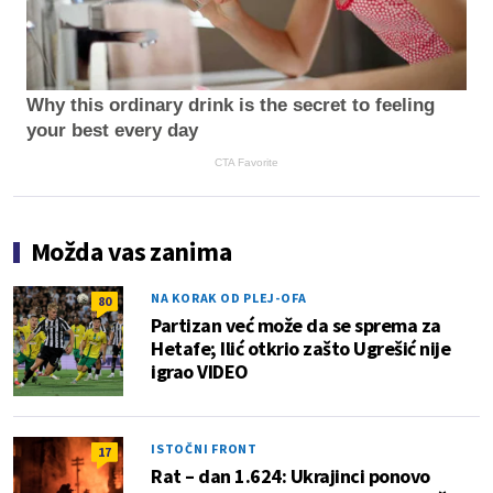
Why this ordinary drink is the secret to feeling
your best every day
CTA Favorite
Možda vas zanima
NA KORAK OD PLEJ-OFA
80
Partizan već može da se sprema za
Hetafe; Ilić otkrio zašto Ugrešić nije
igrao VIDEO
ISTOČNI FRONT
17
Rat – dan 1.624: Ukrajinci ponovo