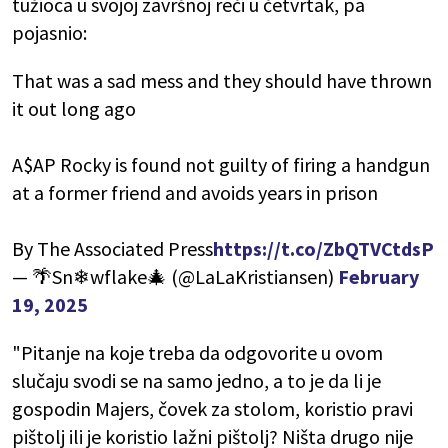
tužioca u svojoj završnoj reči u četvrtak, pa
pojasnio:
That was a sad mess and they should have thrown
it out long ago
A$AP Rocky is found not guilty of firing a handgun
at a former friend and avoids years in prison
By The Associated Press
https://t.co/ZbQTVCtdsP
— 🌴Sn❄wflake🎄 (@LaLaKristiansen)
February
19, 2025
"Pitanje na koje treba da odgovorite u ovom
slučaju svodi se na samo jedno, a to je da li je
gospodin Majers, čovek za stolom, koristio pravi
pištolj ili je koristio lažni pištolj? Ništa drugo nije