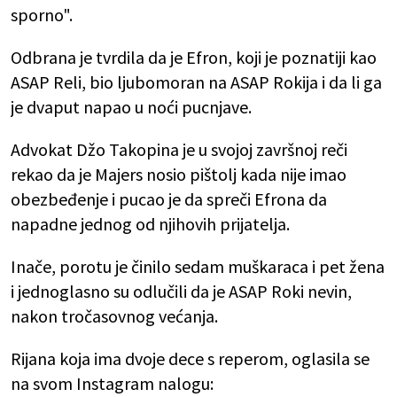
sporno".
Odbrana je tvrdila da je Efron, koji je poznatiji kao
ASAP Reli, bio ljubomoran na ASAP Rokija i da li ga
je dvaput napao u noći pucnjave.
Advokat Džo Takopina je u svojoj završnoj reči
rekao da je Majers nosio pištolj kada nije imao
obezbeđenje i pucao je da spreči Efrona da
napadne jednog od njihovih prijatelja.
Inače, porotu je činilo sedam muškaraca i pet žena
i jednoglasno su odlučili da je ASAP Roki nevin,
nakon tročasovnog većanja.
Rijana koja ima dvoje dece s reperom, oglasila se
na svom Instagram nalogu: