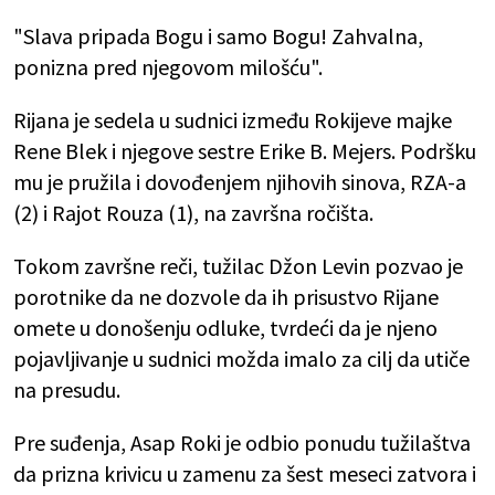
"Slava pripada Bogu i samo Bogu! Zahvalna,
ponizna pred njegovom milošću".
Rijana je sedela u sudnici između Rokijeve majke
Rene Blek i njegove sestre Erike B. Mejers. Podršku
mu je pružila i dovođenjem njihovih sinova, RZA-a
(2) i Rajot Rouza (1), na završna ročišta.
Tokom završne reči, tužilac Džon Levin pozvao je
porotnike da ne dozvole da ih prisustvo Rijane
omete u donošenju odluke, tvrdeći da je njeno
pojavljivanje u sudnici možda imalo za cilj da utiče
na presudu.
Pre suđenja, Asap Roki je odbio ponudu tužilaštva
da prizna krivicu u zamenu za šest meseci zatvora i