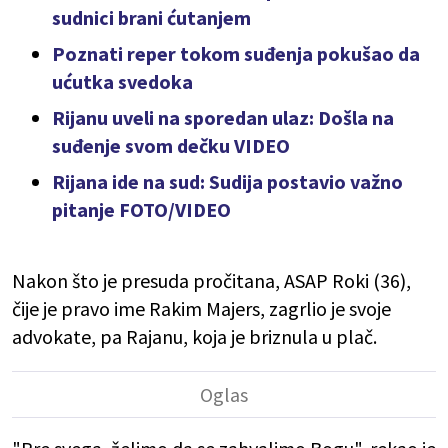
sudnici brani ćutanjem
Poznati reper tokom suđenja pokušao da
ućutka svedoka
Rijanu uveli na sporedan ulaz: Došla na
suđenje svom dečku VIDEO
Rijana ide na sud: Sudija postavio važno
pitanje FOTO/VIDEO
Nakon što je presuda pročitana, ASAP Roki (36),
čije je pravo ime Rakim Majers, zagrlio je svoje
advokate, pa Rajanu, koja je briznula u plač.