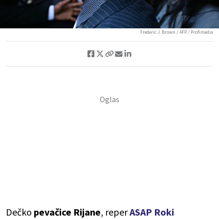
Frederic J. Brown / AFP / Profimedia
Dečko
pevačice Rijane
, reper
ASAP Roki