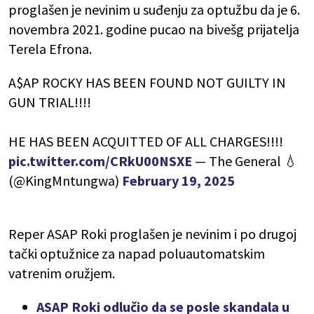
proglašen je nevinim u suđenju za optužbu da je 6.
novembra 2021. godine pucao na bivešg prijatelja
Terela Efrona.
A$AP ROCKY HAS BEEN FOUND NOT GUILTY IN
GUN TRIAL!!!!
HE HAS BEEN ACQUITTED OF ALL CHARGES!!!!
pic.twitter.com/CRkU00NSXE
— The General 💧
(@KingMntungwa)
February 19, 2025
Reper ASAP Roki proglašen je nevinim i po drugoj
tački optužnice za napad poluautomatskim
vatrenim oružjem.
ASAP Roki odlučio da se posle skandala u