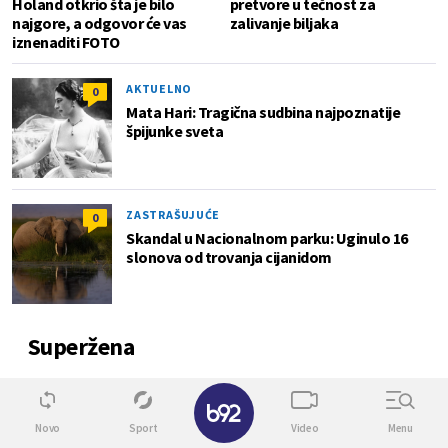
Holand otkrio šta je bilo
pretvore u tečnost za
najgore, a odgovor će vas
zalivanje biljaka
iznenaditi FOTO
AKTUELNO
0
Mata Hari: Tragična sudbina najpoznatije
špijunke sveta
ZASTRAŠUJUĆE
0
Skandal u Nacionalnom parku: Uginulo 16
slonova od trovanja cijanidom
Superžena
0
✕
Novo
Sport
Video
Menu