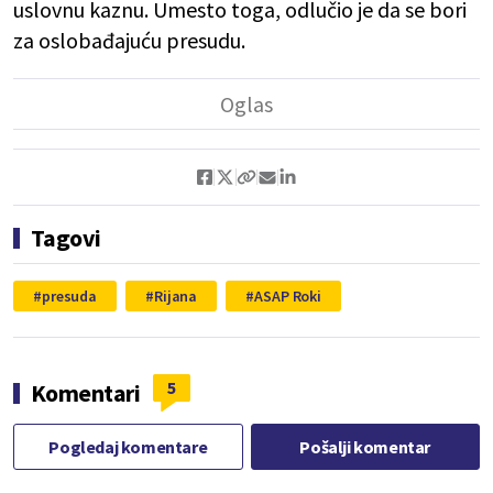
uslovnu kaznu. Umesto toga, odlučio je da se bori
za oslobađajuću presudu.
Tagovi
presuda
Rijana
ASAP Roki
5
Komentari
Pogledaj komentare
Pošalji komentar