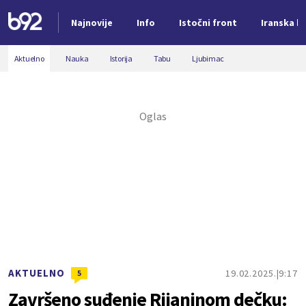
Najnovije
Info
Istočni front
Iranska kr
Nova vest
Aktuelno
Nauka
Istorija
Tabu
Ljubimac
AKTUELNO
19.02.2025.
9:17
5
Završeno suđenje Rijaninom dečku: