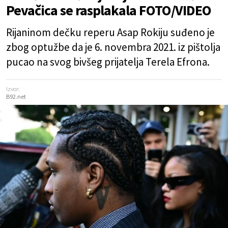
Pevačica se rasplakala FOTO/VIDEO
Rijaninom dečku reperu Asap Rokiju suđeno je
zbog optužbe da je 6. novembra 2021. iz pištolja
pucao na svog bivšeg prijatelja Terela Efrona.
Izvor:
B92.net