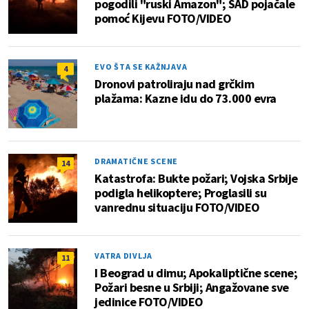
pogodili "ruski Amazon"; SAD pojačale
pomoć Kijevu FOTO/VIDEO
EVO ŠTA SE KAŽNJAVA
4
Dronovi patroliraju nad grčkim
plažama: Kazne idu do 73.000 evra
DRAMATIČNE SCENE
14
Katastrofa: Bukte požari; Vojska Srbije
podigla helikoptere; Proglasili su
vanrednu situaciju FOTO/VIDEO
VATRA DIVLJA
11
I Beograd u dimu; Apokaliptične scene;
Požari besne u Srbiji; Angažovane sve
jedinice FOTO/VIDEO