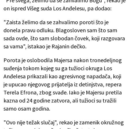
"Pre svega, želimo da se zahvalimo Bogu", rekao je
on ispred Višeg suda Los Anđelesu, pa dodao:
"Zaista želimo da se zahvalimo poroti što je
donela pravu odluku. Blagosloven sam što sam
sada ovde, što sam slobodan čovek, koji razgovara
sa vama", istakao je Rajanin dečko.
Porota je oslobodila Majersa nakon tronedeljnog
suđenja tokom kojeg su ga tužioci okruga Los
Anđelesa prikazali kao agresivnog napadača, koji
je upucao njegovog prijatelja iz detinjstva, repera
Terela Efrona, zbog svađe. Iako je Majersu pretila
kazna od 24 godine zatvora, ali tužioci su tražili
samo osam godina.
"Ovo nije težak slučaj", rekao je zamenik okružnog