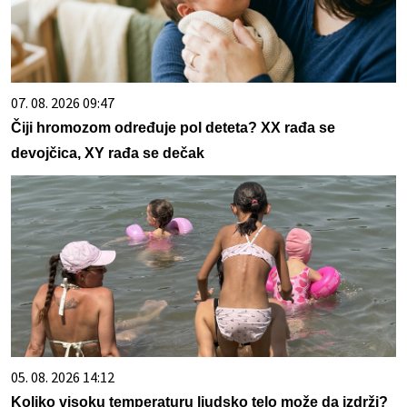
07. 08. 2026 09:47
Čiji hromozom određuje pol deteta? XX rađa se
devojčica, XY rađa se dečak
05. 08. 2026 14:12
Koliko visoku temperaturu ljudsko telo može da izdrži?