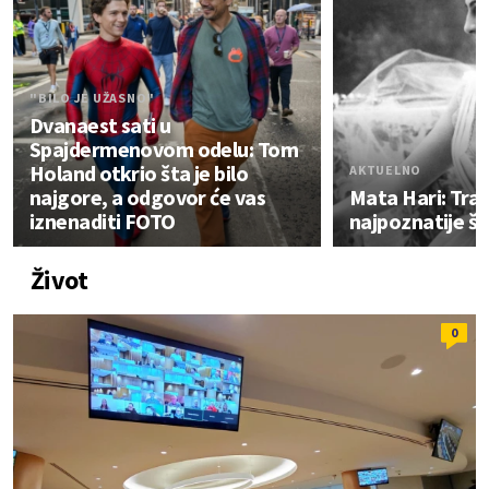
"BILO JE UŽASNO"
Dvanaest sati u
Spajdermenovom odelu: Tom
Holand otkrio šta je bilo
AKTUELNO
najgore, a odgovor će vas
Mata Hari: Tra
iznenaditi FOTO
najpoznatije šp
Život
0