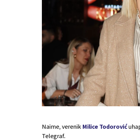
Naime, verenik
Milice Todorović
uhap
Telegraf.