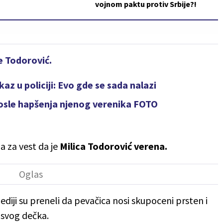
vojnom paktu protiv Srbije?!
e Todorović.
az u policiji: Evo gde se sada nalazi
posle hapšenja njenog verenika FOTO
a za vest da je
Milica Todorović verena.
ediji su preneli da pevačica nosi skupoceni prsten i
 svog dečka.