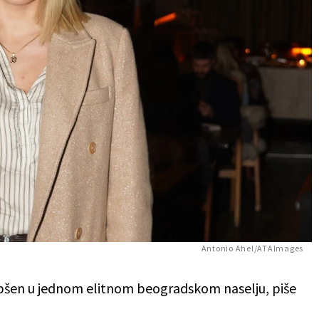
Antonio Ahel/ATAImages
šen u jednom elitnom beogradskom naselju, piše