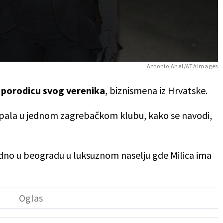
Antonio Ahel/ATAImages
 porodicu svog verenika
, biznismena iz Hrvatske.
upala u jednom zagrebačkom klubu, kako se navodi,
edno u beogradu u luksuznom naselju gde Milica ima