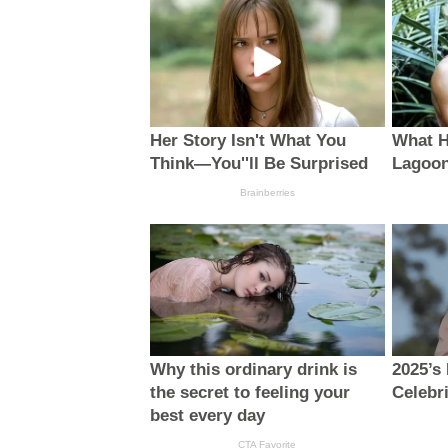
Her Story Isn't What You
What H
Think—You''ll Be Surprised
Lagoo
Brainberries
Why this ordinary drink is
2025’s
the secret to feeling your
Celebr
best every day
CTA Favorite