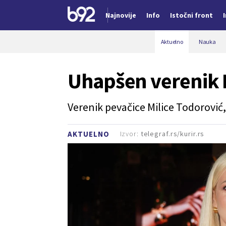
Najnovije
Info
Istočni front
Nova vest
Aktuelno
Nauka
Uhapšen verenik M
Verenik pevačice Milice Todorović,
Izvor:
telegraf.rs/kurir.rs
AKTUELNO