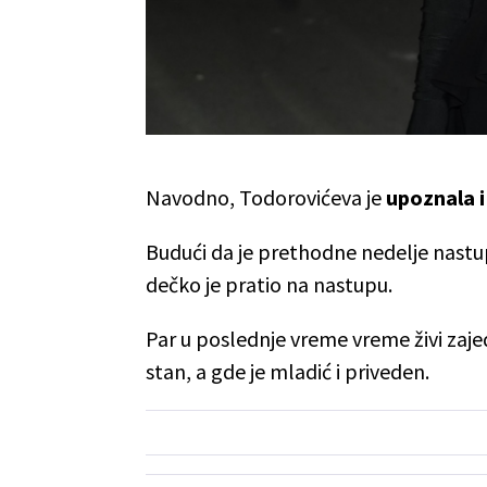
Navodno, Todorovićeva je
upoznala i
Budući da je prethodne nedelje nast
dečko je pratio na nastupu.
Par u poslednje vreme vreme živi zaj
stan, a gde je mladić i priveden.