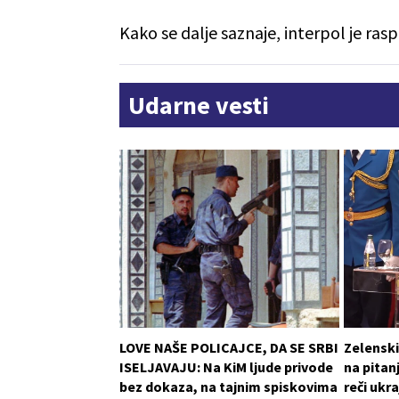
Kako se dalje saznaje, interpol je rasp
Udarne vesti
LOVE NAŠE POLICAJCE, DA SE SRBI
Zelensk
ISELJAVAJU: Na KiM ljude privode
na pitan
bez dokaza, na tajnim spiskovima
reči ukr