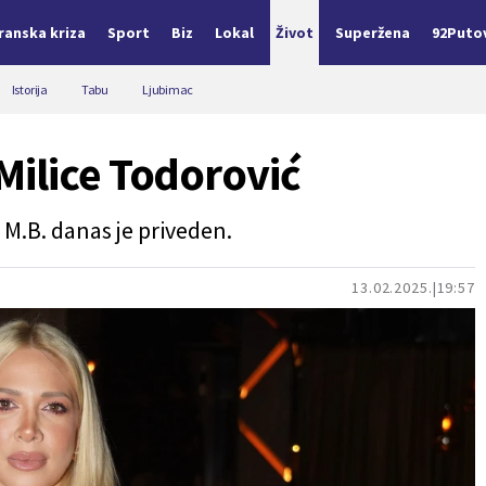
Iranska kriza
Sport
Biz
Lokal
Život
Superžena
92Puto
Istorija
Tabu
Ljubimac
ilice Todorović
 M.B. danas je priveden.
13.02.2025.
19:57