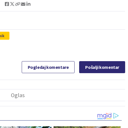
nik
Pogledaj komentare
Pošalji komentar