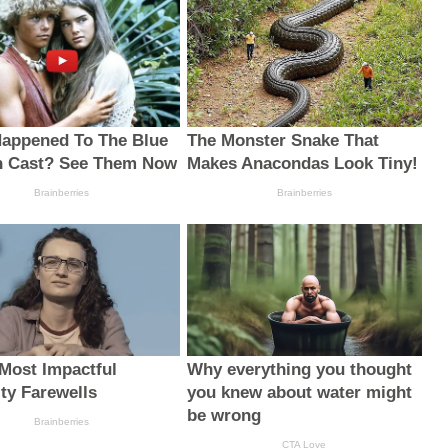
appened To The Blue
The Monster Snake That
n Cast? See Them Now
Makes Anacondas Look Tiny!
Brainberries
Brainberries
 Most Impactful
Why everything you thought
ity Farewells
you knew about water might
be wrong
Brainberries
CTA Love