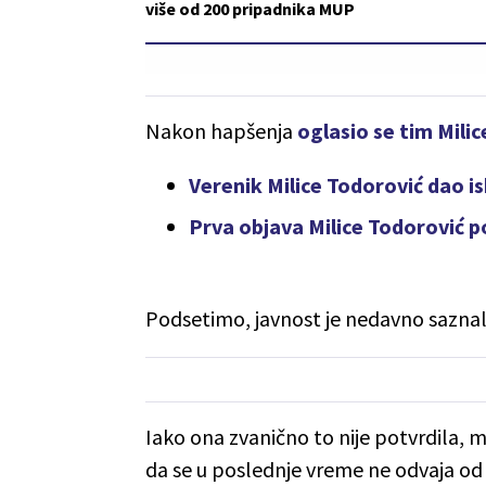
više od 200 pripadnika MUP
Nakon hapšenja
oglasio se tim Milic
Verenik Milice Todorović dao isk
Prva objava Milice Todorović 
Podsetimo, javnost je nedavno saznal
Iako ona zvanično to nije potvrdila, m
da se u poslednje vreme ne odvaja od