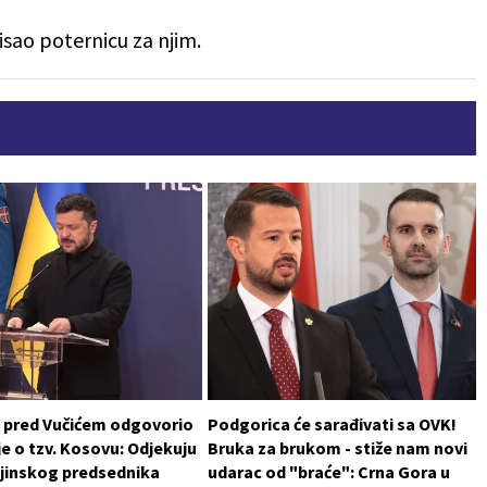
isao poternicu za njim.
i pred Vučićem odgovorio
Podgorica će sarađivati sa OVK!
je o tzv. Kosovu: Odjekuju
Bruka za brukom - stiže nam novi
ajinskog predsednika
udarac od "braće": Crna Gora u