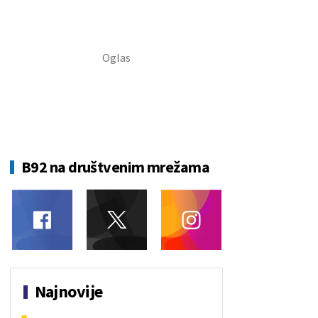
B92 na društvenim mrežama
Najnovije