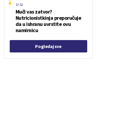
17:52
Muči vas zatvor?
Nutricionistkinja preporučuje
da u ishranu uvrstite ovu
namirnicu
Pogledaj sve