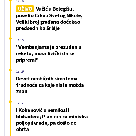
18:06
UŽIVO
Vučić u Belegišu,
posetio Crkvu Svetog Nikole;
Veliki broj građana dočekao
predsednika Srbije
18:05
"Vembanjama je presudan u
reketu, mora fizički da se
pripremi"
17:59
Devet neobičnih simptoma
trudnoće za koje niste možda
znali
17:57
I Kokanović u nemilosti
blokadera; Planiran za ministra
poljoprivrede, pa došlo do
obrta