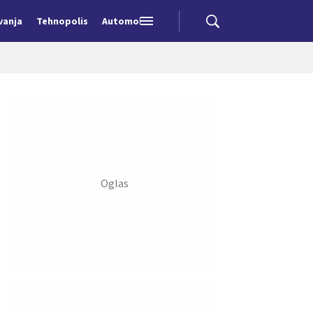
vanja
Tehnopolis
Automobili