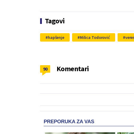
Tagovi
hapšenje
Milica Todorović
vere
Komentari
90
PREPORUKA ZA VAS