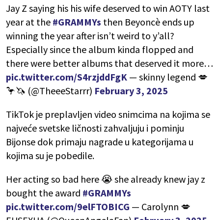
Jay Z saying his his wife deserved to win AOTY last
year at the
#GRAMMYs
then Beyoncè ends up
winning the year after isn’t weird to y’all?
Especially since the album kinda flopped and
there were better albums that deserved it more…
pic.twitter.com/S4rzjddFgK
— skinny legend 💋
🦩🦄 (@TheeeStarrr)
February 3, 2025
TikTok je preplavljen video snimcima na kojima se
najveće svetske ličnosti zahvaljuju i pominju
Bijonse dok primaju nagrade u kategorijama u
kojima su je pobedile.
Her acting so bad here 😭 she already knew jay z
bought the award
#GRAMMYs
pic.twitter.com/9elFTOBICG
— Carolynn 💋