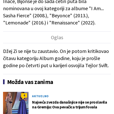
Inače, Bijonse je do sada četiri puta bila
nominovana u ovoj kategoriji za albume "I Am...
Sasha Fierce" (2008.), "Beyonce" (2013.),
"Lemonade" (2016.) i "Renaissance" (2022).
Džej Zi se nije tu zaustavio. On je potom kritikovao
čitavu kategoriju Album godine, koju je prošle
godine po četvrti put u karijeri osvojila Tejlor Svift.
Možda vas zanima
4
AKTUELNO
Najveća zvezda današnjice nije se proslavila
na Gremiju: Ova pevačica trijumfovala