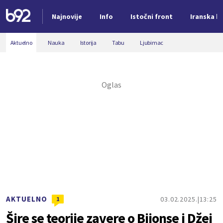
Najnovije
Info
Istočni front
Iranska kr
Nova vest
Aktuelno
Nauka
Istorija
Tabu
Ljubimac
AKTUELNO
03.02.2025.
13:25
1
Šire se teorije zavere o Bijonse i Džej