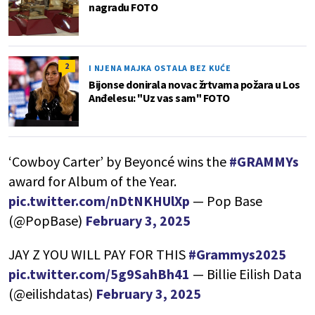
nagradu FOTO
2
I NJENA MAJKA OSTALA BEZ KUĆE
Bijonse donirala novac žrtvama požara u Los
Anđelesu: "Uz vas sam" FOTO
‘Cowboy Carter’ by Beyoncé wins the
#GRAMMYs
award for Album of the Year.
pic.twitter.com/nDtNKHUlXp
— Pop Base
(@PopBase)
February 3, 2025
JAY Z YOU WILL PAY FOR THIS
#Grammys2025
pic.twitter.com/5g9SahBh41
— Billie Eilish Data
(@eilishdatas)
February 3, 2025