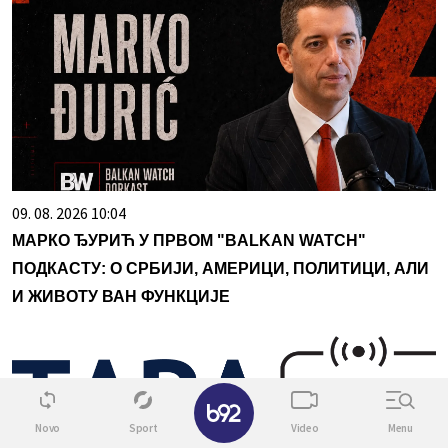
09. 08. 2026 10:04
МАРКО ЂУРИЋ У ПРВОМ "BALKAN WATCH"
ПОДКАСТУ: О СРБИЈИ, АМЕРИЦИ, ПОЛИТИЦИ, АЛИ
И ЖИВОТУ ВАН ФУНКЦИЈЕ
✕
Novo
Sport
Video
Menu