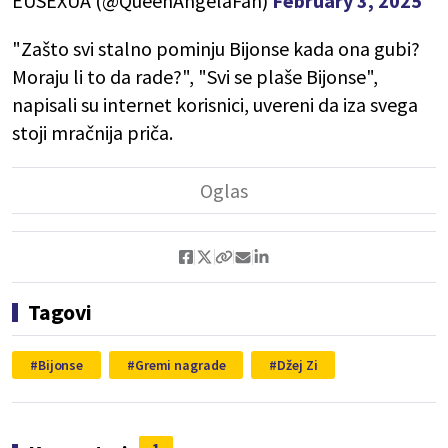
EUSEXUA (@QueenAngelaFan)
February 3, 2025
"Zašto svi stalno pominju Bijonse kada ona gubi?
Moraju li to da rade?", "Svi se plaše Bijonse",
napisali su internet korisnici, uvereni da iza svega
stoji mračnija priča.
Tagovi
Bijonse
Gremi nagrade
Džej Zi