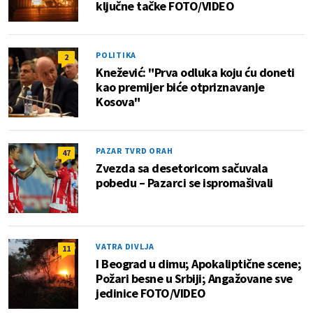
ključne tačke FOTO/VIDEO
POLITIKA
2
Knežević: "Prva odluka koju ću doneti
kao premijer biće otpriznavanje
Kosova"
PAZAR TVRD ORAH
47
Zvezda sa desetoricom sačuvala
pobedu – Pazarci se ispromašivali
VATRA DIVLJA
11
I Beograd u dimu; Apokaliptične scene;
Požari besne u Srbiji; Angažovane sve
jedinice FOTO/VIDEO