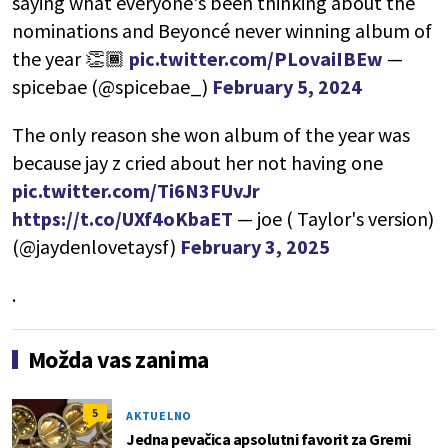
saying what everyone's been thinking about the
nominations and Beyoncé never winning album of
the year 👏🏾
pic.twitter.com/PLovaiIBEw
—
spicebae (@spicebae_)
February 5, 2024
The only reason she won album of the year was
because jay z cried about her not having one
pic.twitter.com/Ti6N3FUvJr
https://t.co/UXf4oKbaET
— joe ( Taylor's version)
(@jaydenlovetaysf)
February 3, 2025
.
Možda vas zanima
5
AKTUELNO
Jedna pevačica apsolutni favorit za Gremi