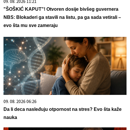
09. 08. 2026 11:21
"ŠOŠKIĆ KAPUT"! Otvoren dosije bivšeg guvernera
NBS: Blokaderi ga stavili na listu, pa ga sada vetirali –
evo šta mu sve zameraju
09. 08. 2026 06:26
Da li deca nasleđuju otpornost na stres? Evo šta kaže
nauka