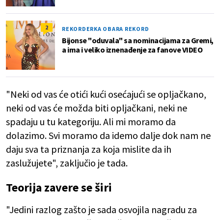
2
REKORDERKA OBARA REKORD
Bijonse "oduvala" sa nominacijama za Gremi,
a ima i veliko iznenađenje za fanove VIDEO
"Neki od vas će otići kući osećajući se opljačkano,
neki od vas će možda biti opljačkani, neki ne
spadaju u tu kategoriju. Ali mi moramo da
dolazimo. Svi moramo da idemo dalje dok nam ne
daju sva ta priznanja za koja mislite da ih
zaslužujete", zaključio je tada.
Teorija zavere se širi
"Jedini razlog zašto je sada osvojila nagradu za