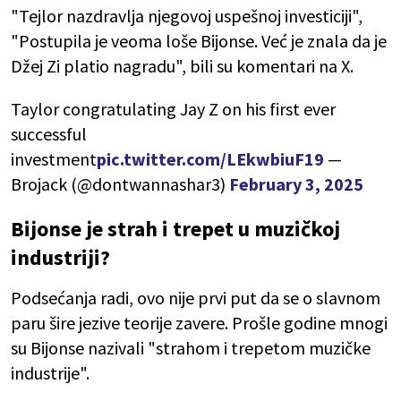
"Tejlor nazdravlja njegovoj uspešnoj investiciji",
"Postupila je veoma loše Bijonse. Već je znala da je
Džej Zi platio nagradu", bili su komentari na X.
Taylor congratulating Jay Z on his first ever
successful
investment
pic.twitter.com/LEkwbiuF19
—
Brojack (@dontwannashar3)
February 3, 2025
Bijonse je strah i trepet u muzičkoj
industriji?
Podsećanja radi, ovo nije prvi put da se o slavnom
paru šire jezive teorije zavere. Prošle godine mnogi
su Bijonse nazivali "strahom i trepetom muzičke
industrije".