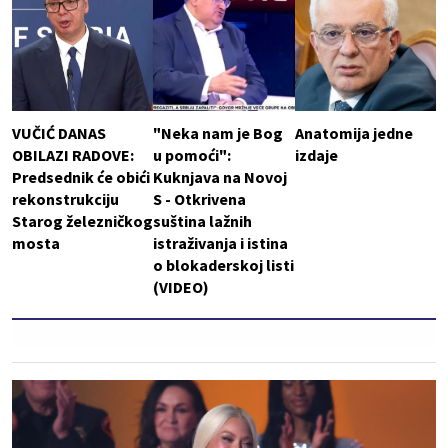
VUČIĆ DANAS
"Neka nam je Bog
Anatomija jedne
OBILAZI RADOVE:
u pomoći":
izdaje
Predsednik će obići
Kuknjava na Novoj
rekonstrukciju
S - Otkrivena
Starog železničkog
suština lažnih
mosta
istraživanja i istina
o blokaderskoj listi
(VIDEO)