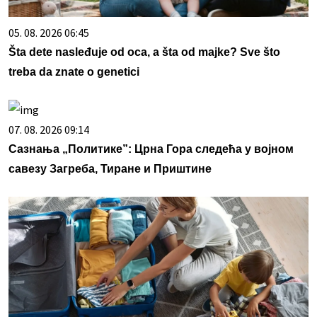
05. 08. 2026 06:45
Šta dete nasleđuje od oca, a šta od majke? Sve što
treba da znate o genetici
07. 08. 2026 09:14
Сазнања „Политике”: Црна Гора следећа у војном
савезу Загреба, Тиране и Приштине