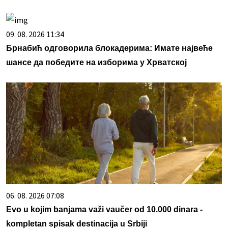
09. 08. 2026 11:34
Брнабић одговорила блокадерима: Имате највеће
шансе да победите на изборима у Хрватској
06. 08. 2026 07:08
Evo u kojim banjama važi vaučer od 10.000 dinara -
kompletan spisak destinacija u Srbiji