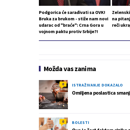
Podgorica će sarađivati sa OVK!
Zelensk
Bruka za brukom - stiže nam novi
na pitan
udarac od "braće": Crna Gora u
reči ukr
vojnom paktu protiv Srbije?!
Možda vas zanima
0
ISTRAŽIVANJE DOKAZALO
Omiljena poslastica smanju
0
BOLESTI