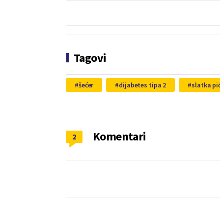
Tagovi
šećer
dijabetes tipa 2
slatka pi
Komentari
2