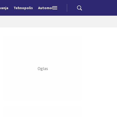
vanja
Tehnopolis
Automobili