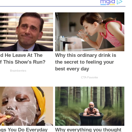
d He Leave At The
Why this ordinary drink is
f This Show's Run?
the secret to feeling your
best every day
Brainberries
CTA Favorite
ngs You Do Everyday
Why everything you thought