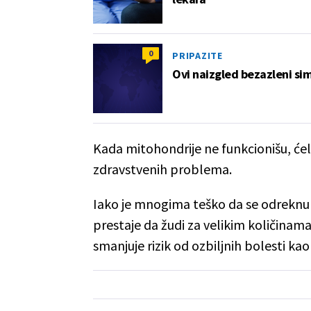
0
PRIPAZITE
Ovi naizgled bezazleni si
Kada mitohondrije ne funkcionišu, ćeli
zdravstvenih problema.
Iako je mnogima teško da se odreknu s
prestaje da žudi za velikim količinam
smanjuje rizik od ozbiljnih bolesti ka