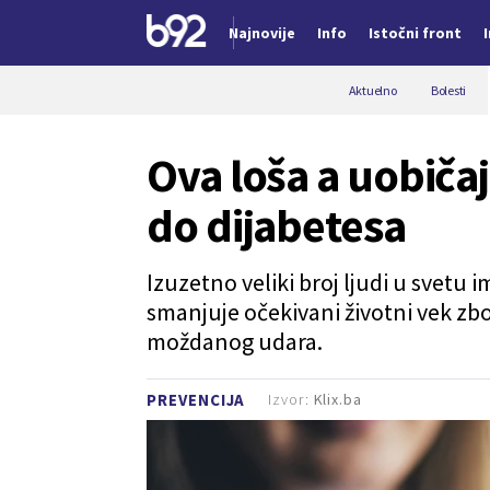
Najnovije
Info
Istočni front
Nova vest
Aktuelno
Bolesti
Ova loša a uobiča
do dijabetesa
Izuzetno veliki broj ljudi u svetu i
smanjuje očekivani životni vek zbo
moždanog udara.
Izvor:
Klix.ba
PREVENCIJA