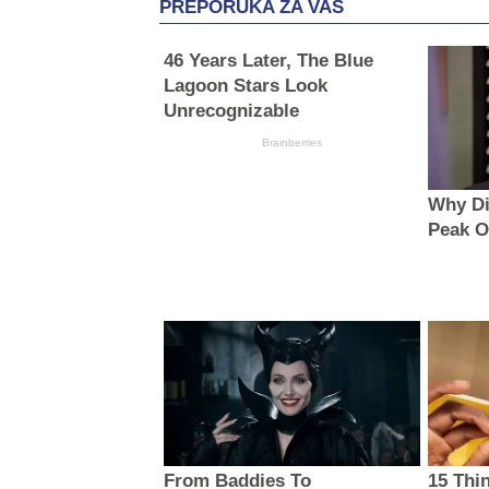
PREPORUKA ZA VAS
46 Years Later, The Blue
Lagoon Stars Look
Unrecognizable
Brainberries
Why Di
Peak O
From Baddies To
15 Thi