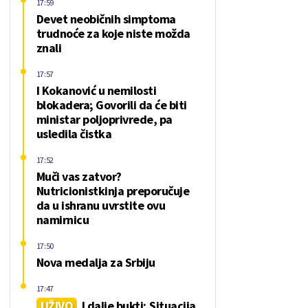
17:59
Devet neobičnih simptoma
trudnoće za koje niste možda
znali
17:57
I Kokanović u nemilosti
blokadera; Govorili da će biti
ministar poljoprivrede, pa
usledila čistka
17:52
Muči vas zatvor?
Nutricionistkinja preporučuje
da u ishranu uvrstite ovu
namirnicu
17:50
Nova medalja za Srbiju
17:47
UŽIVO
I dalje bukti; Situacija