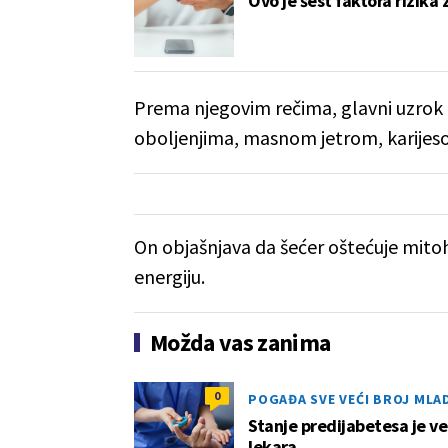
Ovo je šest faktora rizika
Prema njegovim rečima, glavni uzrok di
oboljenjima, masnom jetrom, karijes
On objašnjava da šećer oštećuje mitohon
energiju.
Možda vas zanima
0
POGAĐA SVE VEĆI BROJ MLAD
Stanje predijabetesa je v
lekara