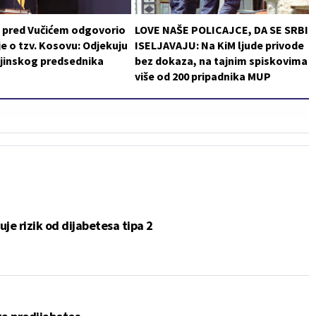
i pred Vučićem odgovorio
LOVE NAŠE POLICAJCE, DA SE SRBI
je o tzv. Kosovu: Odjekuju
ISELJAVAJU: Na KiM ljude privode
ajinskog predsednika
bez dokaza, na tajnim spiskovima
više od 200 pripadnika MUP
je rizik od dijabetesa tipa 2