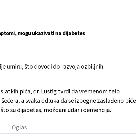
mptomi, mogu ukazivati na dijabetes
je umiru, što dovodi do razvoja ozbiljnih
latkih pića, dr. Lustig tvrdi da vremenom telo
a šećera, a svaka odluka da se izbegne zaslađeno piće
o što su dijabetes, moždani udar i demencija.