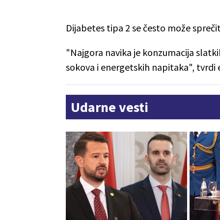
Dijabetes tipa 2 se često može spreč
"Najgora navika je konzumacija slatkih
sokova i energetskih napitaka", tvrdi
Udarne vesti