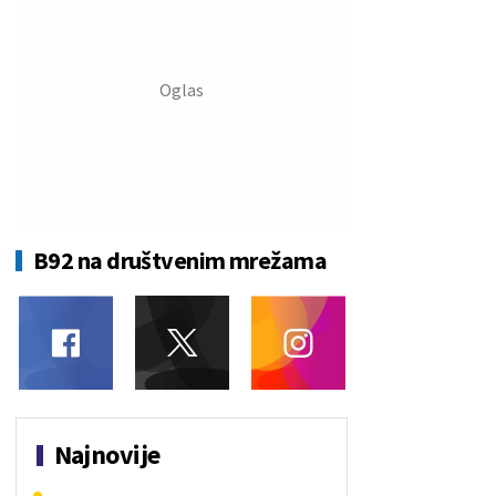
B92 na društvenim mrežama
Najnovije