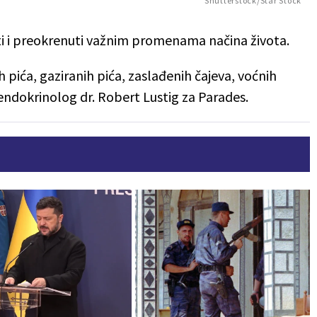
Shutterstock/Star Stock
iti i preokrenuti važnim promenama načina života.
 pića, gaziranih pića, zaslađenih čajeva, voćnih
 endokrinolog dr. Robert Lustig za Parades.