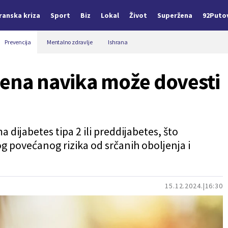
Iranska kriza
Sport
Biz
Lokal
Život
Superžena
92Puto
Prevencija
Mentalno zdravlje
Ishrana
jena navika može dovesti
ma dijabetes tipa 2 ili preddijabetes, što
g povećanog rizika od srčanih oboljenja i
15.12.2024.
16:30