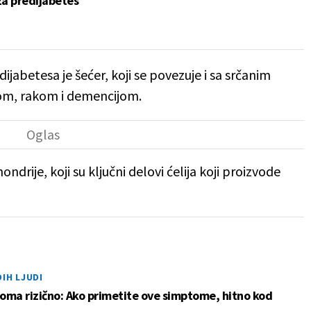
 za predijabetes
jabetesa je šećer, koji se povezuje i sa srčanim
om, rakom i demencijom.
drije, koji su ključni delovi ćelija koji proizvode
IH LJUDI
eoma rizično: Ako primetite ove simptome, hitno kod