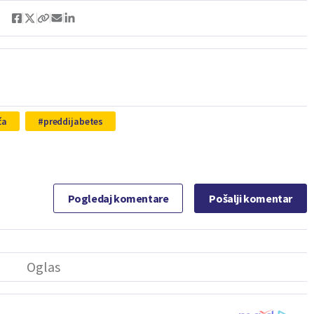
ća
preddijabetes
Pogledaj komentare
Pošalji komentar