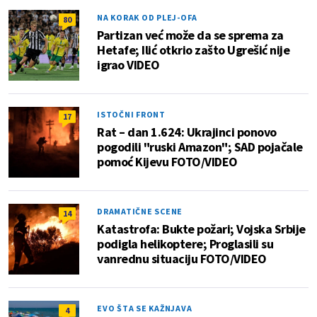
NA KORAK OD PLEJ-OFA
80
Partizan već može da se sprema za
Hetafe; Ilić otkrio zašto Ugrešić nije
igrao VIDEO
ISTOČNI FRONT
17
Rat – dan 1.624: Ukrajinci ponovo
pogodili "ruski Amazon"; SAD pojačale
pomoć Kijevu FOTO/VIDEO
DRAMATIČNE SCENE
14
Katastrofa: Bukte požari; Vojska Srbije
podigla helikoptere; Proglasili su
vanrednu situaciju FOTO/VIDEO
EVO ŠTA SE KAŽNJAVA
4