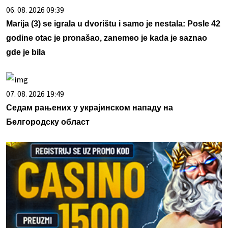
06. 08. 2026 09:39
Marija (3) se igrala u dvorištu i samo je nestala: Posle 42
godine otac je pronašao, zanemeo je kada je saznao
gde je bila
07. 08. 2026 19:49
Седам рањених у украјинском нападу на
Белгородску област