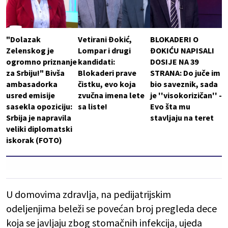
"Dolazak
Vetirani Đokić,
BLOKADERI O
Zelenskog je
Lompar i drugi
ĐOKIĆU NAPISALI
ogromno priznanje
kandidati:
DOSIJE NA 39
za Srbiju!" Bivša
Blokaderi prave
STRANA: Do juče im
ambasadorka
čistku, evo koja
bio saveznik, sada
usred emisije
zvučna imena lete
je ''visokorizičan'' -
sasekla opoziciju:
sa liste!
Evo šta mu
Srbija je napravila
stavljaju na teret
veliki diplomatski
iskorak (FOTO)
U domovima zdravlja, na pedijatrijskim
odeljenjima beleži se povećan broj pregleda dece
koja se javljaju zbog stomačnih infekcija, ujeda