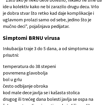
ide u kolektiv kako ne bi zarazilo drugu decu. Vrlo
je dobra stvar što retko kad daje komplikacije i
uglavnom prolazi samo od sebe, jedino što je
mučno deci", pojašnjava pedijatar.
Simptomi BRNU virusa
Inkubacija traje 3 do 5 dana, a od simptoma su
prisutni:
temperatura do 38 stepeni
povremena glavobolja
bol u grlu
često odbijanje obroka
kod male dece javlja se i kašasta stolica
drugog ili trećeg dana bolesti javlja se ospa na