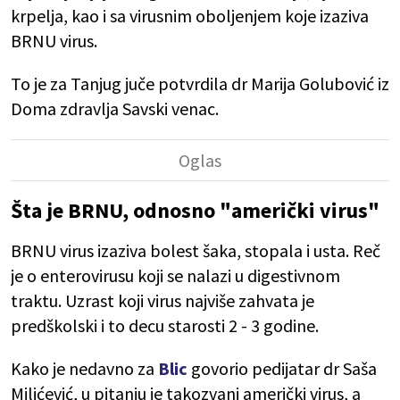
krpelja, kao i sa virusnim oboljenjem koje izaziva
BRNU virus.
To je za Tanjug juče potvrdila dr Marija Golubović iz
Doma zdravlja Savski venac.
Šta je BRNU, odnosno "američki virus"
BRNU virus izaziva bolest šaka, stopala i usta. Reč
je o enterovirusu koji se nalazi u digestivnom
traktu. Uzrast koji virus najviše zahvata je
predškolski i to decu starosti 2 - 3 godine.
Kako je nedavno za
Blic
govorio pedijatar dr Saša
Milićević, u pitanju je takozvani američki virus, a