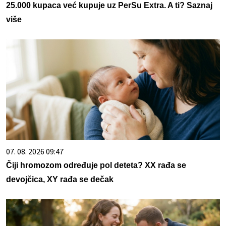
25.000 kupaca već kupuje uz PerSu Extra. A ti? Saznaj
više
07. 08. 2026 09:47
Čiji hromozom određuje pol deteta? XX rađa se
devojčica, XY rađa se dečak