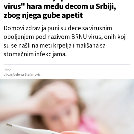
virus" hara među decom u Srbiji,
zbog njega gube apetit
Domovi zdravlja puni su dece sa virusnim
oboljenjem pod nazivom BRNU virus, onih koji
su se našli na meti krpelja i mališana sa
stomačnim infekcijama.
Izvor:
blic.rs/Jelena Stefanović