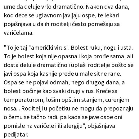
ume da deluje vrlo dramatično. Nakon dva dana,
kod dece se uglavnom javljaju ospe, te lekari
pojašnjavaju da ih roditelji često pomešaju sa
varičelama.
"To je taj "američki virus". Bolest ruku, nogu i usta.
To je bolest koja nije opasna i koja prođe sama, ali
dosta deluje dramatično i uplaši roditelje pošto se
javi ospa koja kasnije pređe u male sitne rane.
Ospa se ne pojavi odmah, nego drugog dana, a
bolest počinje kao svaki drugi virus. Kreće sa
temperaturom, lošim opštim stanjem, curenjem
nosa... Roditelji u početku ne mogu da prepoznaju
o čemu se tačno radi, pa kada se jave ospe oni
pomisle na varičele i ili alergiju", objašnjava
pedijatar.