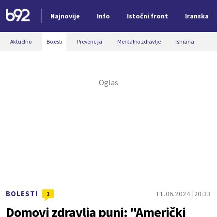
Najnovije
Info
Istočni front
Iranska kr
Nova vest
Aktuelno
Bolesti
Prevencija
Mentalno zdravlje
Ishrana
BOLESTI
11.06.2024.
20:33
1
Domovi zdravlja puni: "Američki