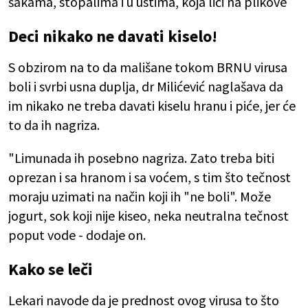
šakama, stopalima i u ustima, koja liči na plikove
Deci nikako ne davati kiselo!
S obzirom na to da mališane tokom BRNU virusa
boli i svrbi usna duplja, dr Milićević naglašava da
im nikako ne treba davati kiselu hranu i piće, jer će
to da ih nagriza.
"Limunada ih posebno nagriza. Zato treba biti
oprezan i sa hranom i sa voćem, s tim što tečnost
moraju uzimati na način koji ih "ne boli". Može
jogurt, sok koji nije kiseo, neka neutralna tečnost
poput vode - dodaje on.
Kako se leči
Lekari navode da je prednost ovog virusa to što