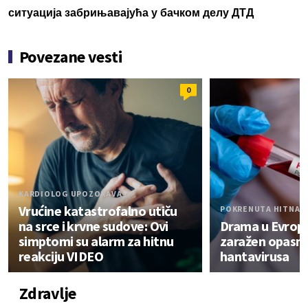
ситуација забрињавајућа у бачком делу ДТД
Povezane vesti
0
KARDIOLOG UPOZORAVA
Vrućine katastrofalno utiču
POKRENUTA HITNA 
na srce i krvne sudove: Ovi
Drama u Evropi:
simptomi su alarm za hitnu
zaražen opasn
reakciju VIDEO
hantavirusa
Zdravlje