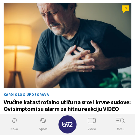
0
KARDIOLOG UPOZORAVA
Vrućine katastrofalno utiču na srce i krvne sudove:
Ovi simptomi su alarm za hitnu reakciju VIDEO
✕
0
0
Novo
Sport
Video
Menu