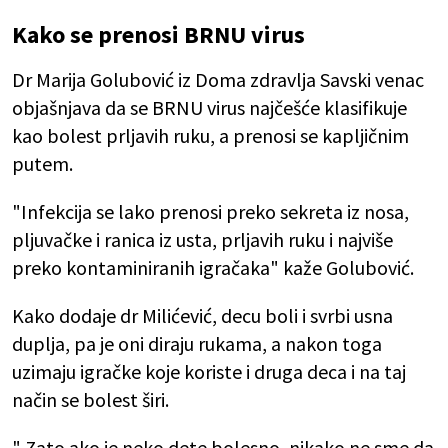
Kako se prenosi BRNU virus
Dr Marija Golubović iz Doma zdravlja Savski venac
objašnjava da se BRNU virus najčešće klasifikuje
kao bolest prljavih ruku, a prenosi se kapljičnim
putem.
"Infekcija se lako prenosi preko sekreta iz nosa,
pljuvačke i ranica iz usta, prljavih ruku i najviše
preko kontaminiranih igračaka" kaže Golubović.
Kako dodaje dr Milićević, decu boli i svrbi usna
duplja, pa je oni diraju rukama, a nakon toga
uzimaju igračke koje koriste i druga deca i na taj
način se bolest širi.
" Zato ako je neko dete bolesno, nikako ne sme da