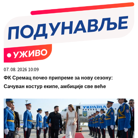
07. 08. 2026 10:09
ФК Сремац почео припреме за нову сезону:
Сачуван костур екипе, амбиције све веће