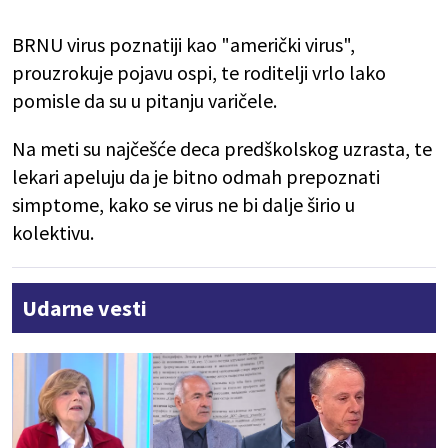
BRNU virus poznatiji kao "američki virus",
prouzrokuje pojavu ospi, te roditelji vrlo lako
pomisle da su u pitanju varičele.
Na meti su najčešće deca predškolskog uzrasta, te
lekari apeluju da je bitno odmah prepoznati
simptome, kako se virus ne bi dalje širio u
kolektivu.
Udarne vesti