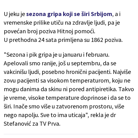
U jeku je
sezona gripa koji se širi Srbijom
, a i
vremenske prilike utiču na zdravlje ljudi, pa je
povećan broj poziva Hitnoj pomoći.
U prethodna 24 sata primljena su 1862 poziva.
"Sezona i pik gripa je u januaru i februaru.
Apelovali smo ranije, još u septembru, da se
vakcinišu ljudi, posebno hronični pacijenti. Najviše
zovu pacijenti sa visokom temperaturom, koju ne
mogu danima da skinu ni pored antipiretika. Takvo
je vreme, visoke temperature doprinose i da se to
širi. Inače smo više u zatvorenom prostoru, više
nego napolju. Sve to ima uticaja", rekla je dr
Stefanović za TV Prva.