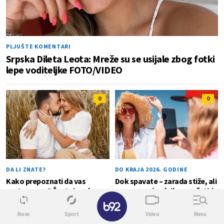
PLJUŠTE KOMENTARI
Srpska Dileta Leota: Mreže su se usijale zbog fotki
lepe voditeljke FOTO/VIDEO
0
0
DA LI ZNATE?
DO KRAJA 2026. GODINE
Kako prepoznati da vas
Dok spavate – zarada stiže, ali
partner vara? Šest signala
samo za pripadnike ova četiri
✕
otkrivaju preljubu
horoskopska znaka
Novo
Sport
Video
Menu
ŠTETA...