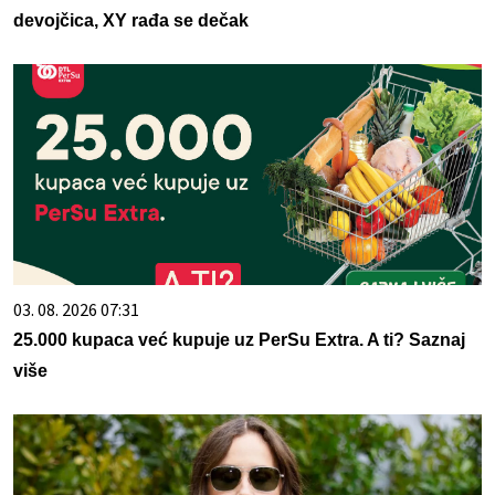
devojčica, XY rađa se dečak
03. 08. 2026 07:31
25.000 kupaca već kupuje uz PerSu Extra. A ti? Saznaj
više