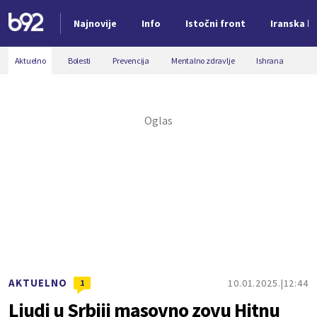
Najnovije
Info
Istočni front
Iranska kr
Nova vest
Aktuelno
Bolesti
Prevencija
Mentalno zdravlje
Ishrana
AKTUELNO
10.01.2025.
12:44
1
Ljudi u Srbiji masovno zovu Hitnu