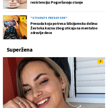
rezistenciju: Pogoršavaju stanje
"STVARATE PREDATORE"
0
Presuda koja potresa Silicijumsku dolinu:
Žestoka kazna zbog uticaja na mentalno
zdravlje dece
Superžena
0