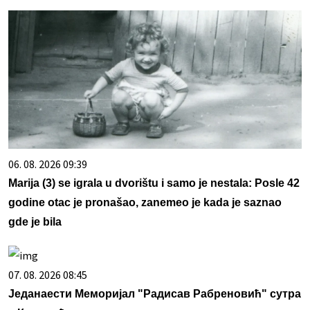
06. 08. 2026 09:39
Marija (3) se igrala u dvorištu i samo je nestala: Posle 42
godine otac je pronašao, zanemeo je kada je saznao
gde je bila
07. 08. 2026 08:45
Једанаести Меморијал "Радисав Рабреновић" сутра