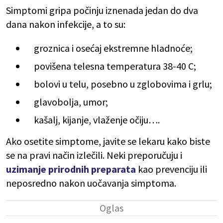
Simptomi gripa počinju iznenada jedan do dva
dana nakon infekcije, a to su:
groznica i osećaj ekstremne hladnoće;
povišena telesna temperatura 38-40 C;
bolovi u telu, posebno u zglobovima i grlu;
glavobolja, umor;
kašalj, kijanje, vlaženje očiju….
Ako osetite simptome, javite se lekaru kako biste
se na pravi način izlečili. Neki preporučuju i
uzimanje prirodnih preparata
kao prevenciju ili
neposredno nakon uočavanja simptoma.