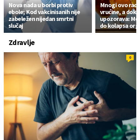
Nova nada u borbi protiv
Mnogi ovo rade
ebole; Kod vakcinisanih nije
vrućine, a dok
zabeležen nijedan smrtni
upozorava: Mo
slučaj
do kolapsa or
Zdravlje
0