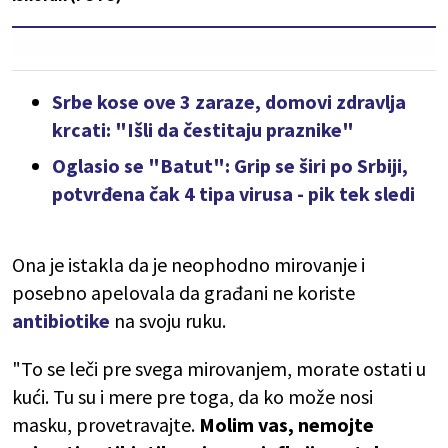
Srbe kose ove 3 zaraze, domovi zdravlja
krcati: "Išli da čestitaju praznike"
Oglasio se "Batut": Grip se širi po Srbiji,
potvrđena čak 4 tipa virusa - pik tek sledi
Ona je istakla da je neophodno mirovanje i
posebno apelovala da građani ne koriste
antibiotike
na svoju ruku.
"To se leči pre svega mirovanjem, morate ostati u
kući. Tu su i mere pre toga, da ko može nosi
masku, provetravajte.
Molim vas, nemojte