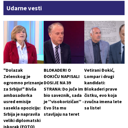
Udarne vesti
"Dolazak
BLOKADERI O
Vetirani Đokić,
Zelenskog je
ĐOKIĆU NAPISALI
Lompar i drugi
ogromno priznanje
DOSIJE NA 39
kandidati:
za Srbiju!" Bivša
STRANA: Do juče im
Blokaderi prave
ambasadorka
bio saveznik, sada
čistku, evo koja
usred emisije
je ''visokorizičan'' -
zvučna imena lete
sasekla opoziciju:
Evo šta mu
sa liste!
Srbija je napravila
stavljaju na teret
veliki diplomatski
iskorak (FOTO)