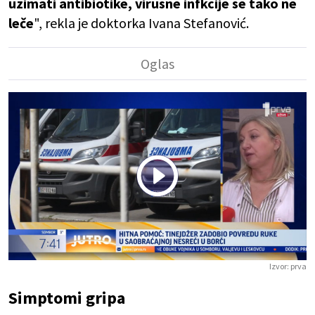
uzimati antibiotike, virusne infkcije se tako ne
leče
", rekla je doktorka Ivana Stefanović.
Play
Vide
Izvor:
prva
Simptomi gripa