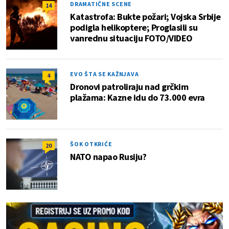
DRAMATIČNE SCENE
14
Katastrofa: Bukte požari; Vojska Srbije
podigla helikoptere; Proglasili su
vanrednu situaciju FOTO/VIDEO
EVO ŠTA SE KAŽNJAVA
4
Dronovi patroliraju nad grčkim
plažama: Kazne idu do 73.000 evra
ŠOK OTKRIĆE
20
NATO napao Rusiju?