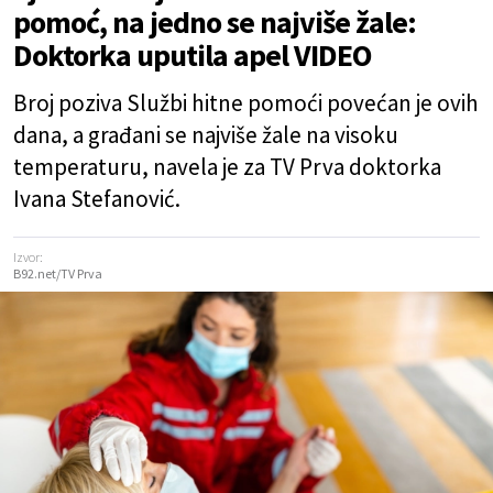
pomoć, na jedno se najviše žale:
Doktorka uputila apel VIDEO
Broj poziva Službi hitne pomoći povećan je ovih
dana, a građani se najviše žale na visoku
temperaturu, navela je za TV Prva doktorka
Ivana Stefanović.
Izvor:
B92.net/TV Prva