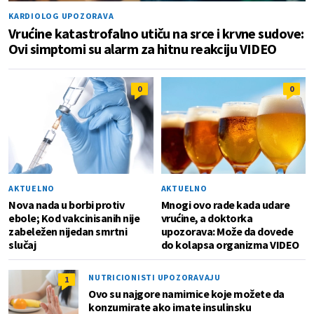
KARDIOLOG UPOZORAVA
Vrućine katastrofalno utiču na srce i krvne sudove:
Ovi simptomi su alarm za hitnu reakciju VIDEO
0
0
AKTUELNO
AKTUELNO
Nova nada u borbi protiv
Mnogi ovo rade kada udare
ebole; Kod vakcinisanih nije
vrućine, a doktorka
zabeležen nijedan smrtni
upozorava: Može da dovede
slučaj
do kolapsa organizma VIDEO
NUTRICIONISTI UPOZORAVAJU
1
Ovo su najgore namirnice koje možete da
konzumirate ako imate insulinsku