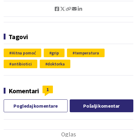
Tagovi
Hitna pomoć
grip
temperatura
antibiotici
doktorka
1
Komentari
Pogledaj komentare
Pošalji komentar