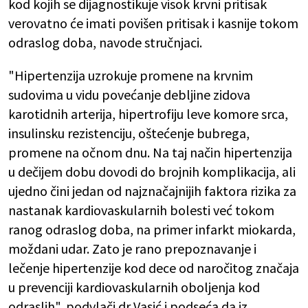
kod kojih se dijagnostikuje visok krvni pritisak
verovatno će imati povišen pritisak i kasnije tokom
odraslog doba, navode stručnjaci.
"Hipertenzija uzrokuje promene na krvnim
sudovima u vidu povećanje debljine zidova
karotidnih arterija, hipertrofiju leve komore srca,
insulinsku rezistenciju, oštećenje bubrega,
promene na očnom dnu. Na taj način hipertenzija
u dečijem dobu dovodi do brojnih komplikacija, ali
ujedno čini jedan od najznačajnijih faktora rizika za
nastanak kardiovaskularnih bolesti već tokom
ranog odraslog doba, na primer infarkt miokarda,
moždani udar. Zato je rano prepoznavanje i
lečenje hipertenzije kod dece od naročitog značaja
u prevenciji kardiovaskularnih oboljenja kod
odraslih", podvlači dr Vasić i podseća da iz