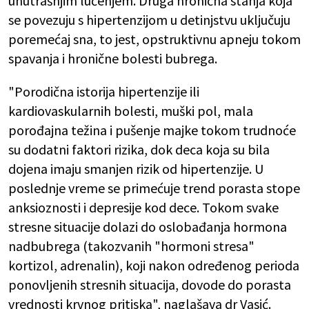
unutrašnjim lučenjem. Druga hronična stanja koja
se povezuju s hipertenzijom u detinjstvu uključuju
poremećaj sna, to jest, opstruktivnu apneju tokom
spavanja i hronične bolesti bubrega.
"Porodična istorija hipertenzije ili
kardiovaskularnih bolesti, muški pol, mala
porođajna težina i pušenje majke tokom trudnoće
su dodatni faktori rizika, dok deca koja su bila
dojena imaju smanjen rizik od hipertenzije. U
poslednje vreme se primećuje trend porasta stope
anksioznosti i depresije kod dece. Tokom svake
stresne situacije dolazi do oslobađanja hormona
nadbubrega (takozvanih "hormoni stresa"
kortizol, adrenalin), koji nakon određenog perioda
ponovljenih stresnih situacija, dovode do porasta
vrednosti krvnog pritiska", naglašava dr Vasić.