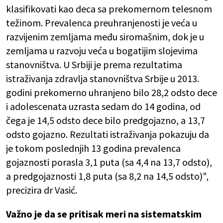
klasifikovati kao deca sa prekomernom telesnom
težinom. Prevalenca preuhranjenosti je veća u
razvijenim zemljama među siromašnim, dok je u
zemljama u razvoju veća u bogatijim slojevima
stanovništva. U Srbiji je prema rezultatima
istraživanja zdravlja stanovništva Srbije u 2013.
godini prekomerno uhranjeno bilo 28,2 odsto dece
i adolescenata uzrasta sedam do 14 godina, od
čega je 14,5 odsto dece bilo predgojazno, a 13,7
odsto gojazno. Rezultati istraživanja pokazuju da
je tokom poslednjih 13 godina prevalenca
gojaznosti porasla 3,1 puta (sa 4,4 na 13,7 odsto),
a predgojaznosti 1,8 puta (sa 8,2 na 14,5 odsto)",
precizira dr Vasić.
Važno je da se pritisak meri na sistematskim