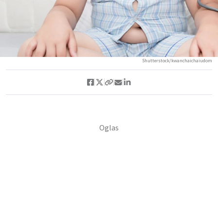
Shutterstock/kwanchaichaiudom