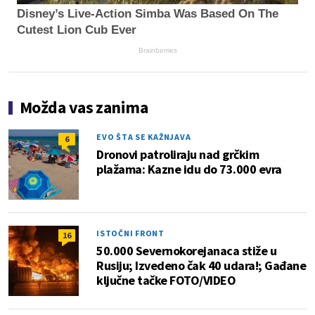
Disney’s Live-Action Simba Was Based On The
Cutest Lion Cub Ever
Brainberries
Možda vas zanima
EVO ŠTA SE KAŽNJAVA
6
Dronovi patroliraju nad grčkim
plažama: Kazne idu do 73.000 evra
ISTOČNI FRONT
16
50.000 Severnokorejanaca stiže u
Rusiju; Izvedeno čak 40 udara!; Gađane
ključne tačke FOTO/VIDEO