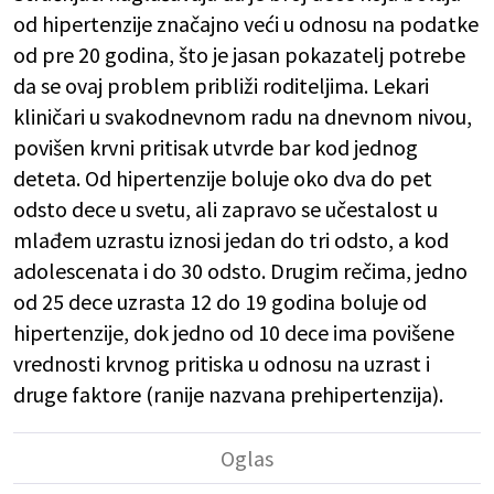
od hipertenzije značajno veći u odnosu na podatke
od pre 20 godina, što je jasan pokazatelj potrebe
da se ovaj problem približi roditeljima. Lekari
kliničari u svakodnevnom radu na dnevnom nivou,
povišen krvni pritisak utvrde bar kod jednog
deteta. Od hipertenzije boluje oko dva do pet
odsto dece u svetu, ali zapravo se učestalost u
mlađem uzrastu iznosi jedan do tri odsto, a kod
adolescenata i do 30 odsto. Drugim rečima, jedno
od 25 dece uzrasta 12 do 19 godina boluje od
hipertenzije, dok jedno od 10 dece ima povišene
vrednosti krvnog pritiska u odnosu na uzrast i
druge faktore (ranije nazvana prehipertenzija).