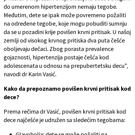
do umerenom hipertenzijom nemaju tegobe.
Međutim, dete se ipak može povremeno požaliti
na određene tegobe, koje mogu pobuditi sumnju
da se u pozadini krije povišen krvni pritisak. U našoj
zemlji od visokog krvnog pritiska dva puta češće
oboljevaju dečaci. Zbog porasta prevalence
gojaznosti, hipertenzija postaje češća kod
adolescenata u odnosu na prepubertetsku decu",
navodi dr Karin Vasić.
Kako da prepoznamo povišen krvni pritisak kod
dece?
Prema rečima dr Vasić, povišen krvni pritisak kod
dece najčešće je udružen sa sledećim tegobama:
Glavobolja: dete se može požaliti na