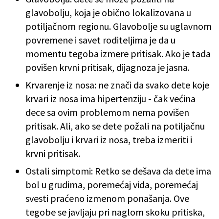
glavobolju, koja je obično lokalizovana u
potiljačnom regionu. Glavobolje su uglavnom
povremene i savet roditeljima je da u
momentu tegoba izmere pritisak. Ako je tada
povišen krvni pritisak, dijagnoza je jasna.
Krvarenje iz nosa: ne znači da svako dete koje
krvari iz nosa ima hipertenziju - čak većina
dece sa ovim problemom nema povišen
pritisak. Ali, ako se dete požali na potiljačnu
glavobolju i krvari iz nosa, treba izmeriti i
krvni pritisak.
Ostali simptomi: Retko se dešava da dete ima
bol u grudima, poremećaj vida, poremećaj
svesti praćeno izmenom ponašanja. Ove
tegobe se javljaju pri naglom skoku pritiska,