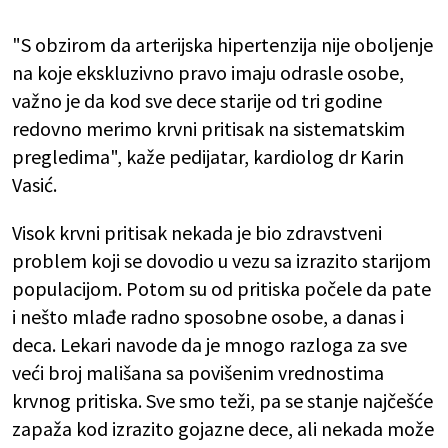
"S obzirom da arterijska hipertenzija nije oboljenje
na koje ekskluzivno pravo imaju odrasle osobe,
važno je da kod sve dece starije od tri godine
redovno merimo krvni pritisak na sistematskim
pregledima", kaže pedijatar, kardiolog dr Karin
Vasić.
Visok krvni pritisak nekada je bio zdravstveni
problem koji se dovodio u vezu sa izrazito starijom
populacijom. Potom su od pritiska počele da pate
i nešto mlađe radno sposobne osobe, a danas i
deca. Lekari navode da je mnogo razloga za sve
veći broj mališana sa povišenim vrednostima
krvnog pritiska. Sve smo teži, pa se stanje najčešće
zapaža kod izrazito gojazne dece, ali nekada može