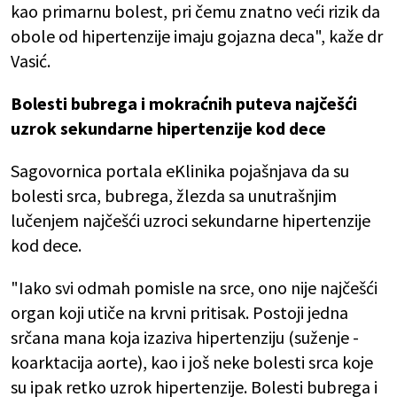
kao primarnu bolest, pri čemu znatno veći rizik da
obole od hipertenzije imaju gojazna deca", kaže dr
Vasić.
Bolesti bubrega i mokraćnih puteva najčešći
uzrok sekundarne hipertenzije kod dece
Sagovornica portala eKlinika pojašnjava da su
bolesti srca, bubrega, žlezda sa unutrašnjim
lučenjem najčešći uzroci sekundarne hipertenzije
kod dece.
"Iako svi odmah pomisle na srce, ono nije najčešći
organ koji utiče na krvni pritisak. Postoji jedna
srčana mana koja izaziva hipertenziju (suženje -
koarktacija aorte), kao i još neke bolesti srca koje
su ipak retko uzrok hipertenzije. Bolesti bubrega i