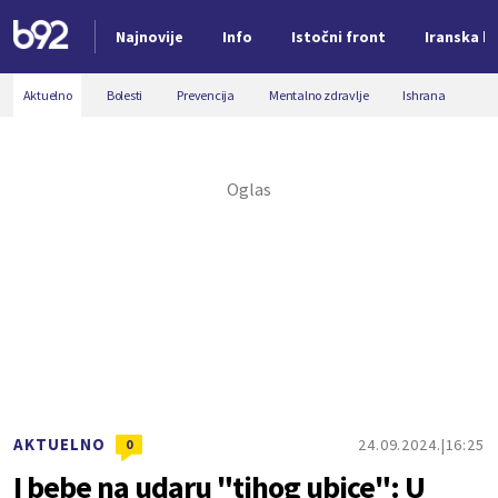
Najnovije
Info
Istočni front
Iranska kr
Nova vest
Aktuelno
Bolesti
Prevencija
Mentalno zdravlje
Ishrana
AKTUELNO
24.09.2024.
16:25
0
I bebe na udaru "tihog ubice": U