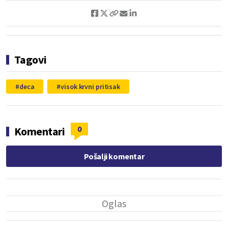
Tagovi
deca
visok krvni pritisak
0
Komentari
Pošalji komentar