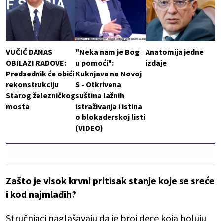
VUČIĆ DANAS
"Neka nam je Bog
Anatomija jedne
OBILAZI RADOVE:
u pomoći":
izdaje
Predsednik će obići
Kuknjava na Novoj
rekonstrukciju
S - Otkrivena
Starog železničkog
suština lažnih
mosta
istraživanja i istina
o blokaderskoj listi
(VIDEO)
Zašto je visok krvni pritisak stanje koje se sreće
i kod najmlađih?
Stručnjaci naglašavaju da je broj dece koja boluju