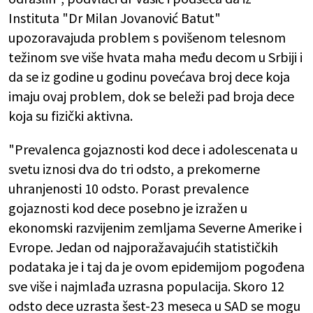
Instituta "Dr Milan Jovanović Batut"
upozoravajuda problem s povišenom telesnom
težinom sve više hvata maha među decom u Srbiji i
da se iz godine u godinu povećava broj dece koja
imaju ovaj problem, dok se beleži pad broja dece
koja su fizički aktivna.
"Prevalenca gojaznosti kod dece i adolescenata u
svetu iznosi dva do tri odsto, a prekomerne
uhranjenosti 10 odsto. Porast prevalence
gojaznosti kod dece posebno je izražen u
ekonomski razvijenim zemljama Severne Amerike i
Evrope. Jedan od najporažavajućih statističkih
podataka je i taj da je ovom epidemijom pogođena
sve više i najmlađa uzrasna populacija. Skoro 12
odsto dece uzrasta šest-23 meseca u SAD se mogu