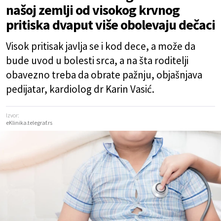
našoj zemlji od visokog krvnog
pritiska dvaput više obolevaju dečaci
Visok pritisak javlja se i kod dece, a može da
bude uvod u bolesti srca, a na šta roditelji
obavezno treba da obrate pažnju, objašnjava
pedijatar, kardiolog dr Karin Vasić.
Izvor:
eKlinika.telegraf.rs