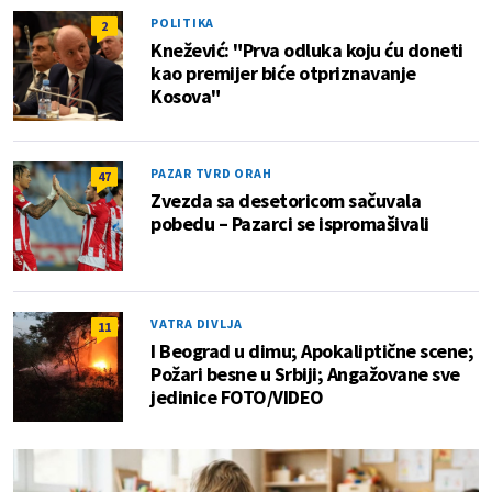
POLITIKA
2
Knežević: "Prva odluka koju ću doneti
kao premijer biće otpriznavanje
Kosova"
PAZAR TVRD ORAH
47
Zvezda sa desetoricom sačuvala
pobedu – Pazarci se ispromašivali
VATRA DIVLJA
11
I Beograd u dimu; Apokaliptične scene;
Požari besne u Srbiji; Angažovane sve
jedinice FOTO/VIDEO