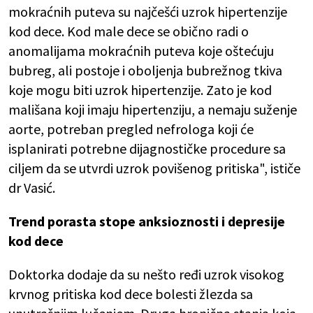
mokraćnih puteva su najčešći uzrok hipertenzije
kod dece. Kod male dece se obično radi o
anomalijama mokraćnih puteva koje oštećuju
bubreg, ali postoje i oboljenja bubrežnog tkiva
koje mogu biti uzrok hipertenzije. Zato je kod
mališana koji imaju hipertenziju, a nemaju suženje
aorte, potreban pregled nefrologa koji će
isplanirati potrebne dijagnostičke procedure sa
ciljem da se utvrdi uzrok povišenog pritiska", ističe
dr Vasić.
Trend porasta stope anksioznosti i depresije
kod dece
Doktorka dodaje da su nešto ređi uzrok visokog
krvnog pritiska kod dece bolesti žlezda sa