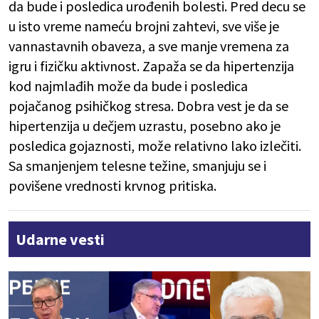
da bude i posledica urođenih bolesti. Pred decu se
u isto vreme nameću brojni zahtevi, sve više je
vannastavnih obaveza, a sve manje vremena za
igru i fizičku aktivnost. Zapaža se da hipertenzija
kod najmlađih može da bude i posledica
pojačanog psihičkog stresa. Dobra vest je da se
hipertenzija u dečjem uzrastu, posebno ako je
posledica gojaznosti, može relativno lako izlečiti.
Sa smanjenjem telesne težine, smanjuju se i
povišene vrednosti krvnog pritiska.
Udarne vesti