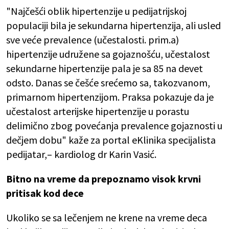
"Najčešći oblik hipertenzije u pedijatrijskoj
populaciji bila je sekundarna hipertenzija, ali usled
sve veće prevalence (učestalosti. prim.a)
hipertenzije udružene sa gojaznošću, učestalost
sekundarne hipertenzije pala je sa 85 na devet
odsto. Danas se češće srećemo sa, takozvanom,
primarnom hipertenzijom. Praksa pokazuje da je
učestalost arterijske hipertenzije u porastu
delimično zbog povećanja prevalence gojaznosti u
dečjem dobu" kaže za portal eKlinika specijalista
pedijatar,– kardiolog dr Karin Vasić.
Bitno na vreme da prepoznamo visok krvni
pritisak kod dece
Ukoliko se sa lečenjem ne krene na vreme deca