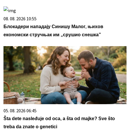
08. 08. 2026 10:55
Блокадери нападају Синишу Малог, њихов
економски стручњак им „срушио снешка”
05. 08. 2026 06:45
Šta dete nasleđuje od oca, a šta od majke? Sve što
treba da znate o genetici