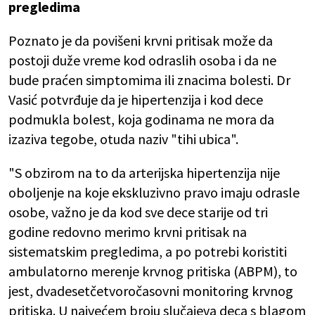
pregledima
Poznato je da povišeni krvni pritisak može da
postoji duže vreme kod odraslih osoba i da ne
bude praćen simptomima ili znacima bolesti. Dr
Vasić potvrđuje da je hipertenzija i kod dece
podmukla bolest, koja godinama ne mora da
izaziva tegobe, otuda naziv "tihi ubica".
"S obzirom na to da arterijska hipertenzija nije
oboljenje na koje ekskluzivno pravo imaju odrasle
osobe, važno je da kod sve dece starije od tri
godine redovno merimo krvni pritisak na
sistematskim pregledima, a po potrebi koristiti
ambulatorno merenje krvnog pritiska (ABPM), to
jest, dvadesetčetvoročasovni monitoring krvnog
pritiska. U najvećem broju slučajeva deca s blagom