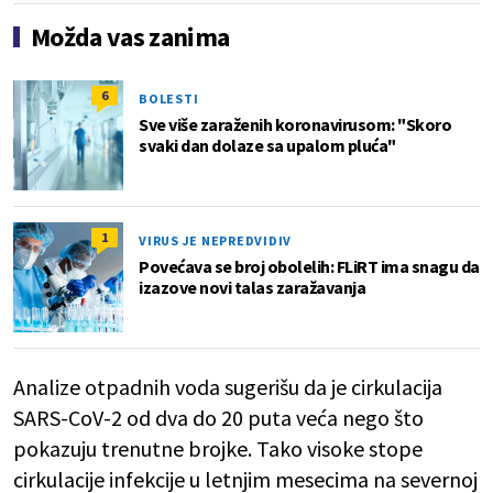
Možda vas zanima
6
BOLESTI
Sve više zaraženih koronavirusom: "Skoro
svaki dan dolaze sa upalom pluća"
1
VIRUS JE NEPREDVIDIV
Povećava se broj obolelih: FLiRT ima snagu da
izazove novi talas zaražavanja
Analize otpadnih voda sugerišu da je cirkulacija
SARS-CoV-2 od dva do 20 puta veća nego što
pokazuju trenutne brojke. Tako visoke stope
cirkulacije infekcije u letnjim mesecima na severnoj