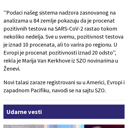
''Podaci našeg sistema nadzora zasnovanog na
analizama u 84 zemlje pokazuju da je procenat
pozitivnih testova na SARS-CoV-2 rastao tokom
nekoliko nedelja. Sve u svemu, pozitivnost testova
je iznad 10 procenata, ali to varira po regionu. U
Evropi je procenat pozitivnosti iznad 20 odsto'',
rekla je Marija Van Kerkhove iz SZO novinarima u
Ženevi.
Novi talasi zaraze registrovani su u Americi, Evropi i
zapadnom Pacifiku, navodi se na sajtu SZO.
Udarne vesti