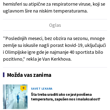
hemisferi su atipične za respiratorne viruse, koji se
uglavnom šire na niskim temperaturama.
''Poslednjih meseci, bez obzira na sezonu, mnoge
zemlje su iskusile nagli porast kovid-19, uključujući
i Olimpijske igre gde je najmanje 40 sportista bilo
pozitivno,“ rekla je Van Kerkhova.
Možda vas zanima
0
SAVET LEKARA
Šta treba uraditi ako se javi povišena
temperatura, zapušen nos i malaksalost?