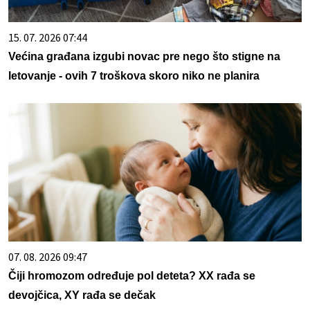
15. 07. 2026 07:44
Većina građana izgubi novac pre nego što stigne na
letovanje - ovih 7 troškova skoro niko ne planira
07. 08. 2026 09:47
Čiji hromozom određuje pol deteta? XX rađa se
devojčica, XY rađa se dečak