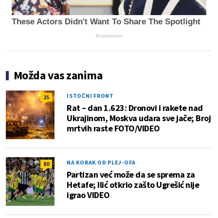
These Actors Didn't Want To Share The Spotlight
Brainberries
Možda vas zanima
ISTOČNI FRONT
25
Rat – dan 1.623: Dronovi i rakete nad
Ukrajinom, Moskva udara sve jače; Broj
mrtvih raste FOTO/VIDEO
NA KORAK OD PLEJ-OFA
80
Partizan već može da se sprema za
Hetafe; Ilić otkrio zašto Ugrešić nije
igrao VIDEO