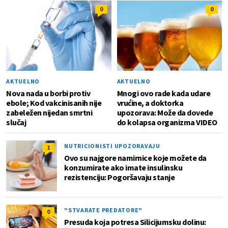
0
0
AKTUELNO
AKTUELNO
Nova nada u borbi protiv
Mnogi ovo rade kada udare
ebole; Kod vakcinisanih nije
vrućine, a doktorka
zabeležen nijedan smrtni
upozorava: Može da dovede
slučaj
do kolapsa organizma VIDEO
NUTRICIONISTI UPOZORAVAJU
1
Ovo su najgore namirnice koje možete da
konzumirate ako imate insulinsku
rezistenciju: Pogoršavaju stanje
"STVARATE PREDATORE"
0
Presuda koja potresa Silicijumsku dolinu: