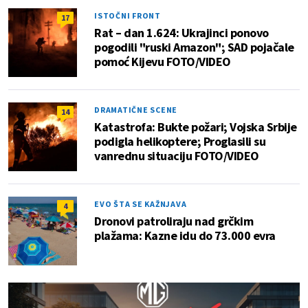
ISTOČNI FRONT
17
Rat – dan 1.624: Ukrajinci ponovo
pogodili "ruski Amazon"; SAD pojačale
pomoć Kijevu FOTO/VIDEO
DRAMATIČNE SCENE
14
Katastrofa: Bukte požari; Vojska Srbije
podigla helikoptere; Proglasili su
vanrednu situaciju FOTO/VIDEO
EVO ŠTA SE KAŽNJAVA
4
Dronovi patroliraju nad grčkim
plažama: Kazne idu do 73.000 evra