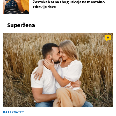
Žestoka kazna zbog uticaja na mentalno
zdravlje dece
Superžena
0
DA LI ZNATE?