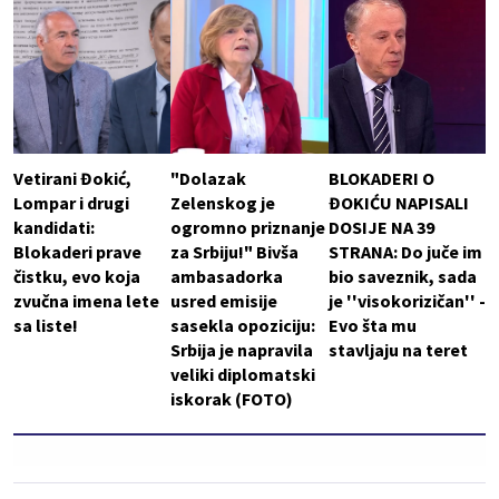
Vetirani Đokić,
"Dolazak
BLOKADERI O
Lompar i drugi
Zelenskog je
ĐOKIĆU NAPISALI
kandidati:
ogromno priznanje
DOSIJE NA 39
Blokaderi prave
za Srbiju!" Bivša
STRANA: Do juče im
čistku, evo koja
ambasadorka
bio saveznik, sada
zvučna imena lete
usred emisije
je ''visokorizičan'' -
sa liste!
sasekla opoziciju:
Evo šta mu
Srbija je napravila
stavljaju na teret
veliki diplomatski
iskorak (FOTO)