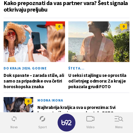
Kako prepoznati da vas partner vara? Šest signala
otkrivaju preljubu
0
0
DO KRAJA 2026. GODINE
ŠTETA...
Dok spavate – zarada stiže, ali
U seksi stajlingu se oprostila
samo za pripadnike ova četiri
od letnjeg odmora: Za kraj je
horoskopska znaka
pokazala grudi FOTO
MODNA IKONA
0
Najhrabrija kraljica sva u prorezima: Svi
komentarišu njeno zgodno telo FOTO
✕
Novo
Sport
Video
Menu