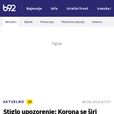
Najnovije
Info
Istočni front
Iranska kr
Nova vest
Aktuelno
Bolesti
Prevencija
Mentalno zdravlje
Ishrana
AKTUELNO
06.08.2024.
17:57
10
Stiglo upozorenje: Korona se širi