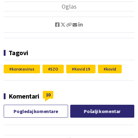
Tagovi
koronavirus
SZO
Kovid 19
kovid
10
Komentari
Pogledaj komentare
Pošalji komentar