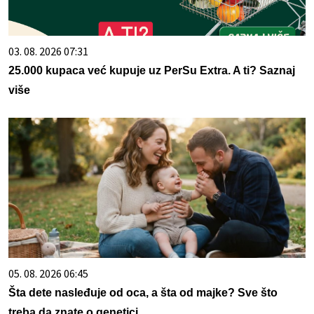
03. 08. 2026 07:31
25.000 kupaca već kupuje uz PerSu Extra. A ti? Saznaj
više
05. 08. 2026 06:45
Šta dete nasleđuje od oca, a šta od majke? Sve što
treba da znate o genetici