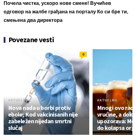
Почела чистка, ускоро нове смене! Вучићев
одговор на жалбе грађана на порталу Ко си бре ти,
смењена два директора
Povezane vesti
0
AKTUELNO
AKTUELNO
Nova nada u borbi protiv
Mnogi ovo rade
ebole; Kod vakcinisanih nije
vrućine, a dok
zabeležen nijedan smrtni
upozorava: Mo
slučaj
do kolapsa or