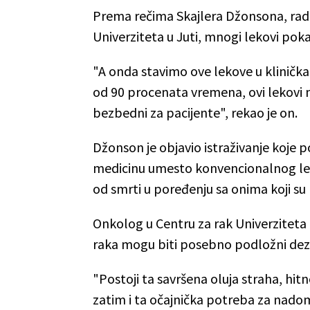
Prema rečima Skajlera Džonsona, rad
Univerziteta u Juti, mnogi lekovi poka
"A onda stavimo ove lekove u klinička is
od 90 procenata vremena, ovi lekovi ne
bezbedni za pacijente", rekao je on.
Džonson je objavio istraživanje koje po
medicinu umesto konvencionalnog leče
od smrti u poređenju sa onima koji su
Onkolog u Centru za rak Univerziteta u 
raka mogu biti posebno podložni de
"Postoji ta savršena oluja straha, hit
zatim i ta očajnička potreba za nadom