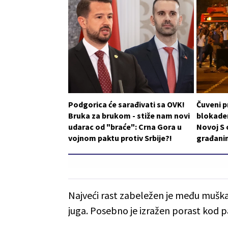
Podgorica će sarađivati sa OVK!
Čuveni p
Bruka za brukom - stiže nam novi
blokader
udarac od "braće": Crna Gora u
Novoj S 
vojnom paktu protiv Srbije?!
građani
Najveći rast zabeležen je među mušk
juga. Posebno je izražen porast kod p