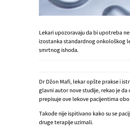
Lekari upozoravaju da bi upotreba nep
izostanka standardnog onkološkog leč
smrtnog ishoda.
Dr Džon Mafi, lekar opšte prakse i istr
glavni autor nove studije, rekao je da 
prepisuje ove lekove pacijentima obo
Takođe nije ispitivano kako su se pacije
druge terapije uzimali.