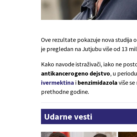
Ove rezultate pokazuje nova studija 
je pregledan na Jutjubu više od 13 mi
Kako navode istraživači, iako ne posto
antikancerogeno dejstvo
, u period
ivermektina
i
benzimidazola
više se
prethodne godine.
Udarne vesti