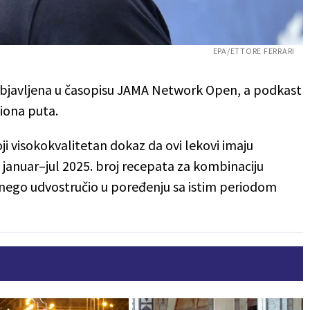
EPA/ETTORE FERRARI
objavljena u časopisu JAMA Network Open, a
podkast
liona puta.
ji visokokvalitetan dokaz da ovi lekovi imaju
u januar–jul 2025. broj recepata za kombinaciju
 nego udvostručio u poređenju sa istim periodom