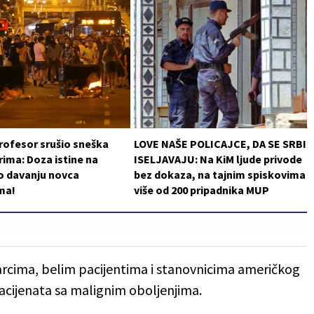
rofesor srušio sneška
LOVE NAŠE POLICAJCE, DA SE SRBI
ima: Doza istine na
ISELJAVAJU: Na KiM ljude privode
o davanju novca
bez dokaza, na tajnim spiskovima
ma!
više od 200 pripadnika MUP
arcima, belim pacijentima i stanovnicima američkog
acijenata sa malignim oboljenjima.