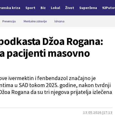
Iranska kriza
Sport
Biz
Lokal
Život
Superžena
92Puto
Prevencija
Mentalno zdravlje
Ishrana
 podkasta Džoa Rogana:
a pacijenti masovno
kove ivermektin i fenbendazol značajno je
tima u SAD tokom 2025. godine, nakon tvrdnji
oa Rogana da su tri njegova prijatelja izlečena
13.05.2026.
17:13