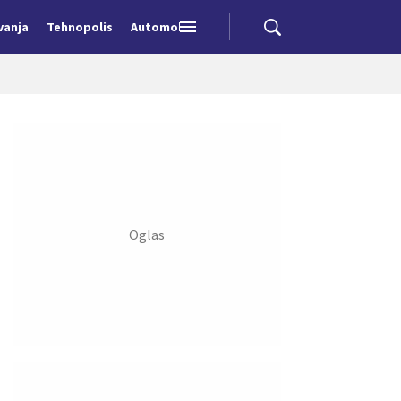
vanja
Tehnopolis
Automobili