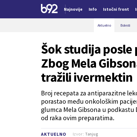
Najnovije
Info
Istočni front
Nova vest
Aktuelno
Bolesti
Šok studija posle
Zbog Mela Gibson
tražili ivermektin
Broj recepata za antiparazitne le
porastao među onkološkim pacijen
glumca Mela Gibsona u podkastu Dž
od raka ovim preparatima.
Izvor:
Tanjug
AKTUELNO