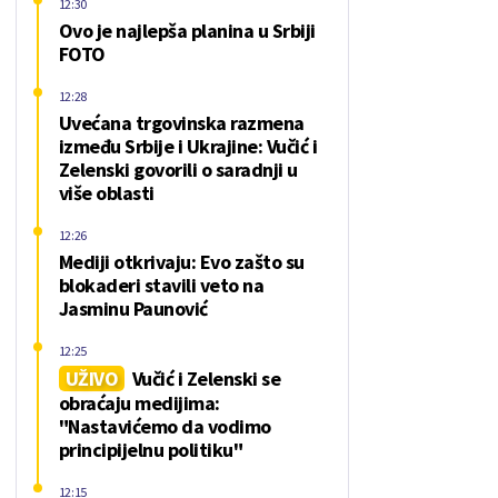
12:30
Ovo je najlepša planina u Srbiji
FOTO
12:28
Uvećana trgovinska razmena
između Srbije i Ukrajine: Vučić i
Zelenski govorili o saradnji u
više oblasti
12:26
Mediji otkrivaju: Evo zašto su
blokaderi stavili veto na
Jasminu Paunović
12:25
UŽIVO
Vučić i Zelenski se
obraćaju medijima:
"Nastavićemo da vodimo
principijelnu politiku"
12:15