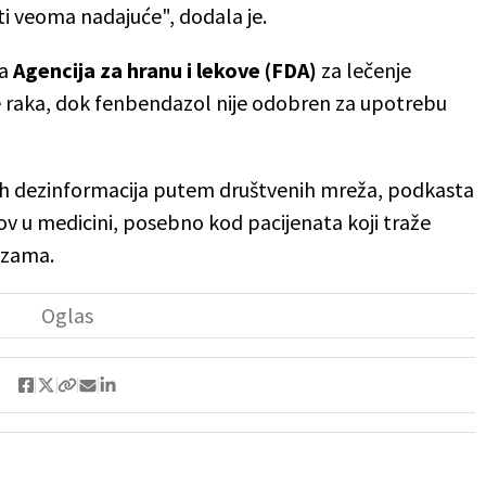
i veoma nadajuće", dodala je.
ka
Agencija za hranu i lekove (FDA)
za lečenje
enje raka, dok fenbendazol nije odobren za upotrebu
enih dezinformacija putem društvenih mreža, podkasta
zov u medicini, posebno kod pacijenata koji traže
ozama.