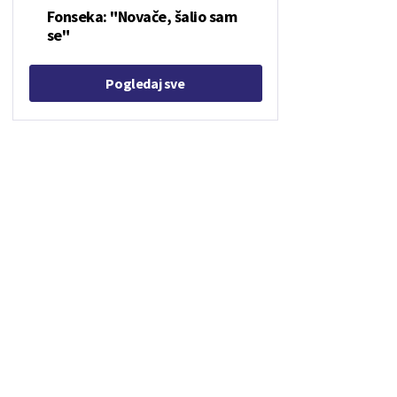
Fonseka: "Novače, šalio sam
se"
Pogledaj sve