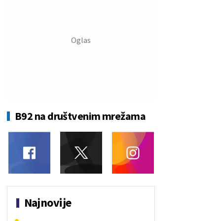
B92 na društvenim mrežama
Najnovije