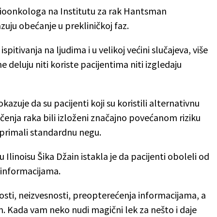
ioonkologa na Institutu za rak Hantsman
zuju obećanje u prekliničkoj faz.
pitivanja na ljudima i u velikoj većini slučajeva, više
 deluju niti koriste pacijentima niti izgledaju
kazuje da su pacijenti koji su koristili alternativnu
nja raka bili izloženi značajno povećanom riziku
 primali standardnu negu.
Ilinoisu Šika Džain istakla je da pacijenti oboleli od
zinformacijama.
nosti, neizvesnosti, preopterećenja informacijama, a
. Kada vam neko nudi magični lek za nešto i daje