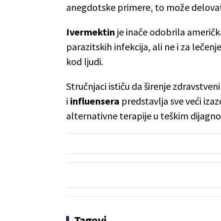
anegdotske primere, to može delovat
Ivermektin
je inače odobrila američ
parazitskih infekcija, ali ne i za leč
kod ljudi.
Stručnjaci ističu da širenje zdravstv
i
influensera
predstavlja sve veći iza
alternativne terapije u teškim dijagn
Tagovi