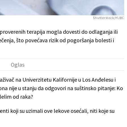
Shutterstock/HJBC
roverenih terapija mogla dovesti do odlaganja ili
enja, što povećava rizik od pogoršanja bolesti i
aživač na Univerzitetu Kalifornije u Los Anđelesu i
ona nije u stanju da odgovori na suštinsko pitanje: Ko
lelim od raka?
nti koji su uzimali ove lekove osećali, niti koje su