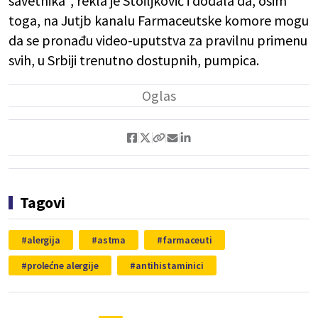
savetnika", rekla je Stoiljković i dodala da, osim
toga, na Jutjb kanalu Farmaceutske komore mogu
da se pronađu video-uputstva za pravilnu primenu
svih, u Srbiji trenutno dostupnih, pumpica.
Tagovi
alergija
astma
farmaceuti
prolećne alergije
antihistaminici