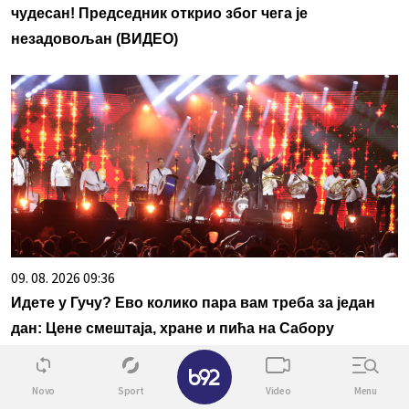
чудесан! Председник открио због чега је
незадовољан (ВИДЕО)
09. 08. 2026 09:36
Идете у Гучу? Ево колико пара вам треба за један
дан: Цене смештаја, хране и пића на Сабору
✕
Novo
Sport
Video
Menu