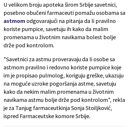
U velikom broju apoteka širom Srbije savetnici,
posebno obučeni farmaceuti pomažu osobama sa
astmom
odgovarajući na pitanja da li pravilno
koriste pumpice, savetuju ih kako da malim
promenama u životnim navikama bolest bolje
drže pod kontrolom.
"Savetnici za astmu proveravaju da li osobe sa
astmom pravilno i redovno koriste pumpice koje
im je propisao pulmolog, koriguju greške, ukazuju
na moguće uzroke pogoršanja astme, savetuju
kako da nekim malim promenama u životnim
navikama astmu bolje drže pod kontrolom", rekla
je za Tanjug farmaceutkinja Sonja Stoiljković,
ispred Farmaceutske komore Srbije.