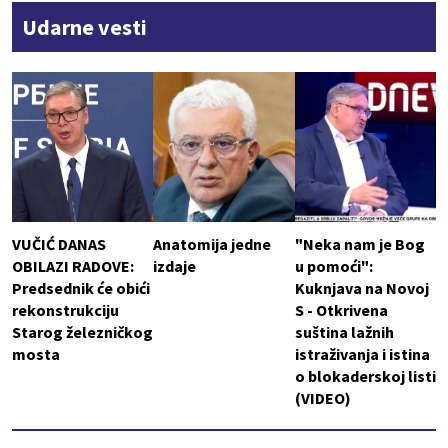
Udarne vesti
VUČIĆ DANAS
Anatomija jedne
"Neka nam je Bog
OBILAZI RADOVE:
izdaje
u pomoći":
Predsednik će obići
Kuknjava na Novoj
rekonstrukciju
S - Otkrivena
Starog železničkog
suština lažnih
mosta
istraživanja i istina
o blokaderskoj listi
(VIDEO)