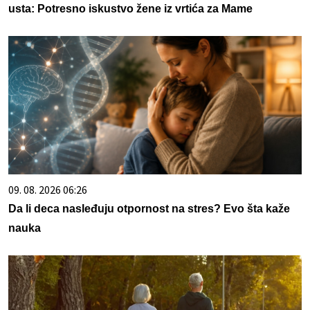
usta: Potresno iskustvo žene iz vrtića za Mame
09. 08. 2026 06:26
Da li deca nasleđuju otpornost na stres? Evo šta kaže
nauka