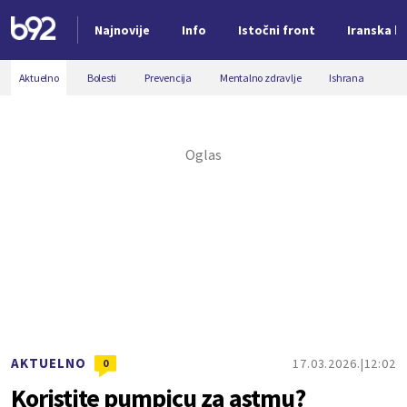
Najnovije
Info
Istočni front
Iranska kr
Nova vest
Aktuelno
Bolesti
Prevencija
Mentalno zdravlje
Ishrana
AKTUELNO
17.03.2026.
12:02
0
Koristite pumpicu za astmu?