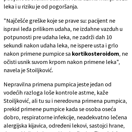
leka i u riziku je od pogoršanja.
"Najčešće greške koje se prave su: pacijent ne
ispravi leđa prilikom udaha, ne izdahne vazduh u
potpunosti pre udaha leka, ne zadrži dah 10
sekundi nakon udaha leka, ne ispere usta i grlo
nakon primene pumpice sa
kortikosteroidom
, ne
očisti usnik suvom krpom nakon primene leka",
navela je Stoiljković.
Nepravilna primena pumpica jeste jedan od
vodećih razloga loše kontrole astme, kaže
Stoiljković, ali tu su i neredovna primena pumpica,
prekid primene pumpice kada se osoba oseća
dobro, respiratorne infekcije, neadekvatno lečena
alergijska kijavica, određeni lekovi, sastojci hrane,