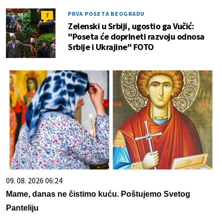
PRVA POSETA BEOGRADU
7
Zelenski u Srbiji, ugostio ga Vučić:
"Poseta će doprineti razvoju odnosa
Srbije i Ukrajine" FOTO
09. 08. 2026 06:24
Mame, danas ne čistimo kuću. Poštujemo Svetog
Panteliju