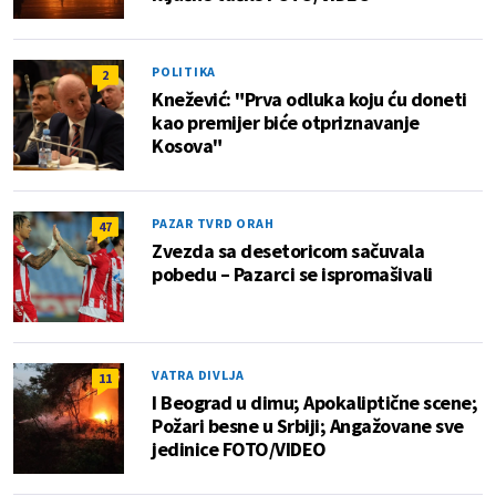
POLITIKA
2
Knežević: "Prva odluka koju ću doneti
kao premijer biće otpriznavanje
Kosova"
PAZAR TVRD ORAH
47
Zvezda sa desetoricom sačuvala
pobedu – Pazarci se ispromašivali
VATRA DIVLJA
11
I Beograd u dimu; Apokaliptične scene;
Požari besne u Srbiji; Angažovane sve
jedinice FOTO/VIDEO