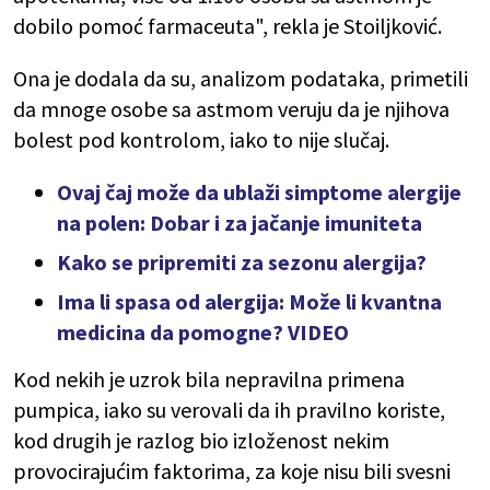
dobilo pomoć farmaceuta", rekla je Stoiljković.
Ona je dodala da su, analizom podataka, primetili
da mnoge osobe sa astmom veruju da je njihova
bolest pod kontrolom, iako to nije slučaj.
Ovaj čaj može da ublaži simptome alergije
na polen: Dobar i za jačanje imuniteta
Kako se pripremiti za sezonu alergija?
Ima li spasa od alergija: Može li kvantna
medicina da pomogne? VIDEO
Kod nekih je uzrok bila nepravilna primena
pumpica, iako su verovali da ih pravilno koriste,
kod drugih je razlog bio izloženost nekim
provocirajućim faktorima, za koje nisu bili svesni