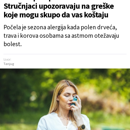
Stručnjaci upozoravaju na greške
koje mogu skupo da vas koštaju
Počela je sezona alergija kada polen drveća,
trava i korova osobama sa astmom otežavaju
bolest.
Izvor:
Tanjug