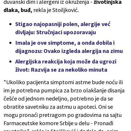
duvanski dim i alergeni iz okruženja -
životinjska
dlaka, buđ,
rekla je Stoiljković.
Stigao najopasniji polen, alergije već
divljaju: Stručnjaci upozoravaju
Imala je ove simptome, a onda dobila i
dijagnozu: Ovako izgleda alergija na zimu
Alergijska reakcija koja može da ugrozi
život: Razvija se za nekoliko minuta
"Ukoliko pacijenta simptomi astme bude noću ili
im je potrebna pumpica za brzo olakšanje disanja
češće od jednom nedeljno, potrebno je da se
obratite savetniku za astmu u apoteci. Oni se
mogu pronaći pretragom po gradovima na sajtu
Farmaceutske komore Srbije u delu - Pronađi