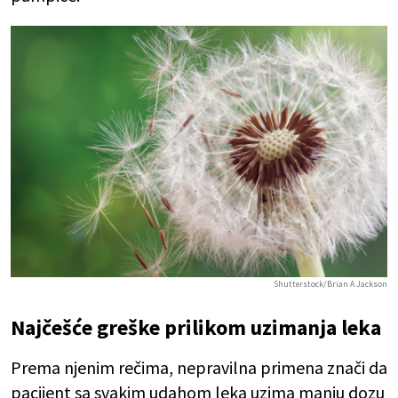
Shutterstock/Brian A Jackson
Najčešće greške prilikom uzimanja leka
Prema njenim rečima, nepravilna primena znači da
pacijent sa svakim udahom leka uzima manju dozu