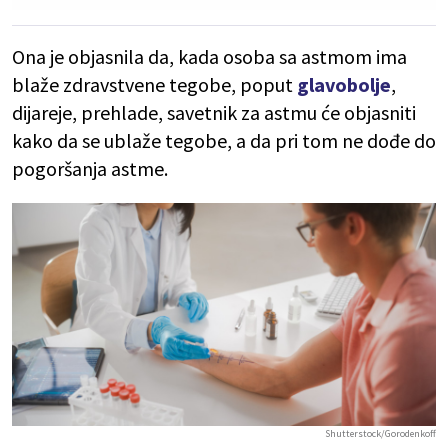
Ona je objasnila da, kada osoba sa astmom ima
blaže zdravstvene tegobe, poput
glavobolje
,
dijareje, prehlade, savetnik za astmu će objasniti
kako da se ublaže tegobe, a da pri tom ne dođe do
pogoršanja astme.
Shutterstock/Gorodenkoff