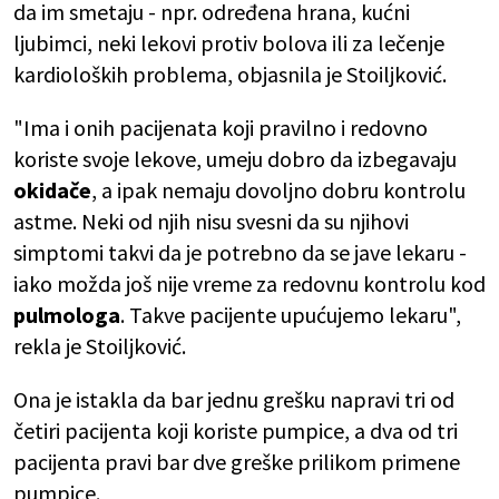
da im smetaju - npr. određena hrana, kućni
ljubimci, neki lekovi protiv bolova ili za lečenje
kardioloških problema, objasnila je Stoiljković.
"Ima i onih pacijenata koji pravilno i redovno
koriste svoje lekove, umeju dobro da izbegavaju
okidače
, a ipak nemaju dovoljno dobru kontrolu
astme. Neki od njih nisu svesni da su njihovi
simptomi takvi da je potrebno da se jave lekaru -
iako možda još nije vreme za redovnu kontrolu kod
pulmologa
. Takve pacijente upućujemo lekaru",
rekla je Stoiljković.
Ona je istakla da bar jednu grešku napravi tri od
četiri pacijenta koji koriste pumpice, a dva od tri
pacijenta pravi bar dve greške prilikom primene
pumpice.