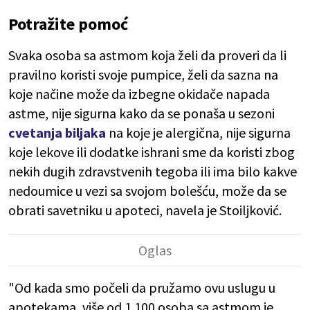
Potražite pomoć
Svaka osoba sa astmom koja želi da proveri da li
pravilno koristi svoje pumpice, želi da sazna na
koje načine može da izbegne okidače napada
astme, nije sigurna kako da se ponaša u sezoni
cvetanja biljaka
na koje je alergična, nije sigurna
koje lekove ili dodatke ishrani sme da koristi zbog
nekih dugih zdravstvenih tegoba ili ima bilo kakve
nedoumice u vezi sa svojom bolešću, može da se
obrati savetniku u apoteci, navela je Stoiljković.
"Od kada smo počeli da pružamo ovu uslugu u
apotekama, više od 1.100 osoba sa astmom je