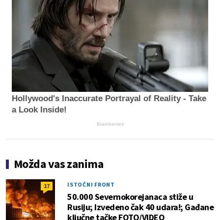
Hollywood's Inaccurate Portrayal of Reality - Take
a Look Inside!
Brainberries
Možda vas zanima
ISTOČNI FRONT
17
50.000 Severnokorejanaca stiže u
Rusiju; Izvedeno čak 40 udara!; Gađane
ključne tačke FOTO/VIDEO