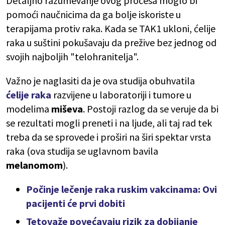
Detaljno razumevanje ovog procesa moglo bi
pomoći naučnicima da ga bolje iskoriste u
terapijama protiv raka. Kada se TAK1 ukloni, ćelije
raka u suštini pokušavaju da prežive bez jednog od
svojih najboljih "telohranitelja".
Važno je naglasiti da je ova studija obuhvatila
ćelije raka
razvijene u laboratoriji i tumore u
modelima
miševa
. Postoji razlog da se veruje da bi
se rezultati mogli preneti i na ljude, ali taj rad tek
treba da se sprovede i proširi na širi spektar vrsta
raka (ova studija se uglavnom bavila
melanomom
).
Počinje lečenje raka ruskim vakcinama: Ovi
pacijenti će prvi dobiti
Tetovaže povećavaju rizik za dobijanje