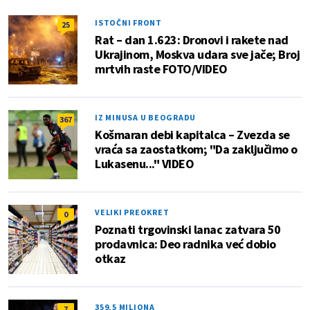
ISTOČNI FRONT
25
Rat – dan 1.623: Dronovi i rakete nad
Ukrajinom, Moskva udara sve jače; Broj
mrtvih raste FOTO/VIDEO
IZ MINUSA U BEOGRADU
367
Košmaran debi kapitalca – Zvezda se
vraća sa zaostatkom; "Da zaključimo o
Lukasenu..." VIDEO
VELIKI PREOKRET
0
Poznati trgovinski lanac zatvara 50
prodavnica: Deo radnika već dobio
otkaz
359,5 MILIONA
7