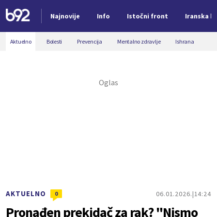
Najnovije
Info
Istočni front
Iranska kr
Nova vest
Aktuelno
Bolesti
Prevencija
Mentalno zdravlje
Ishrana
AKTUELNO
06.01.2026.
14:24
0
Pronađen prekidač za rak? "Nismo