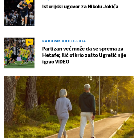
Istorijski ugovor za Nikolu Jokića
NA KORAK OD PLEJ-OFA
40
Partizan već može da se sprema za
Hetafe; Ilić otkrio zašto Ugrešić nije
igrao VIDEO