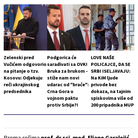
Zelenski pred
Podgorica će
LOVE NAŠE
Vučićem odgovorio
sarađivati sa OVK!
POLICAJCE, DA SE
na pitanje o tzv.
Bruka za brukom -
SRBI ISELJAVAJU:
Kosovu: Odjekuju
stiže nam novi
Na KiM ljude
reči ukrajinskog
udarac od "braće":
privode bez
predsednika
Crna Gora u
dokaza, na tajnim
vojnom paktu
spiskovima više od
protiv Srbije?!
200 pripadnika MUP
Prema rečima
prof. dr sci. med. Eliane Garalejić,