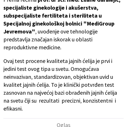
specijaliste ginekologije i akušerstva,
subspecijaliste fertiliteta i steriliteta u
Specijalnoj ginekološkoj bolnici "MediGroup
Jevremova"
, uvođenje ove tehnologije
predstavlja značajan iskorak u oblasti
reproduktivne medicine.
Ovaj test procene kvaliteta jajnih ćelija je prvi i
jedini test ovog tipa u svetu. Omogućava
neinvazivan, standardizovan, objektivan uvid u
kvalitet jajnih ćelija. To je klinički potvrđen test
zasnovan na najvećoj bazi obrađenih jajnih ćelija
na svetu čiji su rezultati precizni, konzistentni i
efikasni.