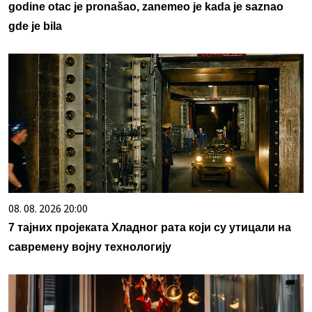
godine otac je pronašao, zanemeo je kada je saznao
gde je bila
08. 08. 2026 20:00
7 тајних пројеката Хладног рата који су утицали на
савремену војну технологију