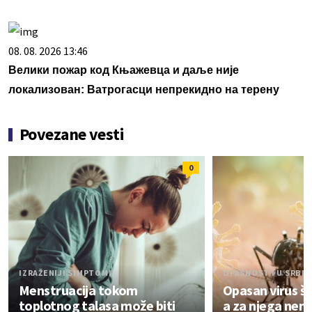
08. 08. 2026 13:46
Велики пожар код Књажевца и даље није
локализован: Ватрогасци непрекидно на терену
Povezane vesti
0
IZRAŽENIJI SIMPTOMI
OPASNOST I U SRBIJ
Menstruacija tokom
Opasan virus ši
toplotnog talasa može biti
a za njega nema