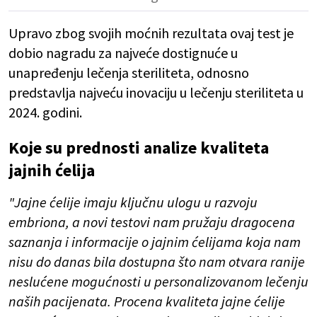
Upravo zbog svojih moćnih rezultata ovaj test je
dobio nagradu za najveće dostignuće u
unapređenju lečenja steriliteta, odnosno
predstavlja najveću inovaciju u lečenju steriliteta u
2024. godini.
Koje su prednosti analize kvaliteta
jajnih ćelija
"Jajne ćelije imaju ključnu ulogu u razvoju
embriona, a novi testovi nam pružaju dragocena
saznanja i informacije o jajnim ćelijama koja nam
nisu do danas bila dostupna što nam otvara ranije
neslućene mogućnosti u personalizovanom lečenju
naših pacijenata. Procena kvaliteta jajne ćelije