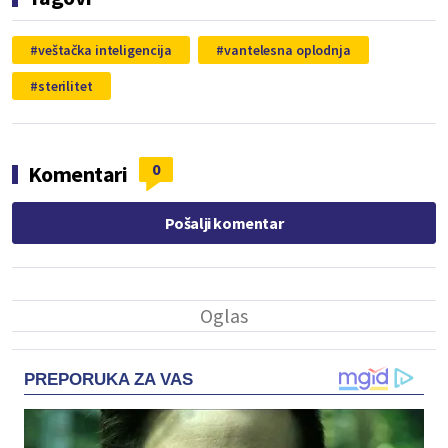
veštačka inteligencija
vantelesna oplodnja
sterilitet
0
Komentari
Pošalji komentar
PREPORUKA ZA VAS