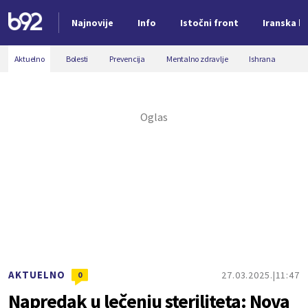
Najnovije
Info
Istočni front
Iranska kr
Nova vest
Aktuelno
Bolesti
Prevencija
Mentalno zdravlje
Ishrana
AKTUELNO
27.03.2025.
11:47
0
Napredak u lečenju steriliteta: Nova