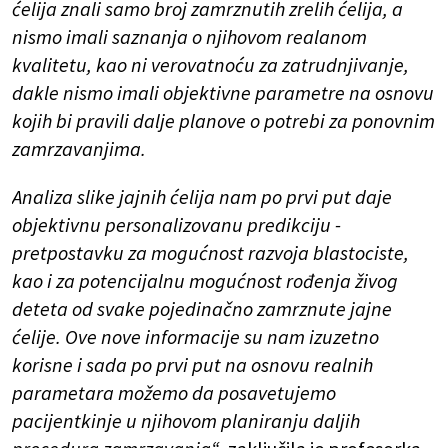
ćelija znali samo broj zamrznutih zrelih ćelija, a
nismo imali saznanja o njihovom realanom
kvalitetu, kao ni verovatnoću za zatrudnjivanje,
dakle nismo imali objektivne parametre na osnovu
kojih bi pravili dalje planove o potrebi za ponovnim
zamrzavanjima.
Analiza slike jajnih ćelija nam po prvi put daje
objektivnu personalizovanu predikciju -
pretpostavku za mogućnost razvoja blastociste,
kao i za potencijalnu mogućnost rođenja živog
deteta od svake pojedinačno zamrznute jajne
ćelije. Ove nove informacije su nam izuzetno
korisne i sada po prvi put na osnovu realnih
parametara možemo da posavetujemo
pacijentkinje u njihovom planiranju daljih