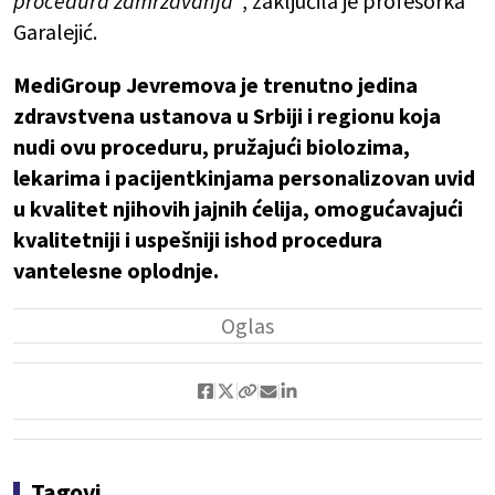
procedura zamrzavanja“
, zaključila je profesorka
Garalejić.
MediGroup Jevremova je trenutno jedina
zdravstvena ustanova u Srbiji i regionu koja
nudi ovu proceduru, pružajući biolozima,
lekarima i pacijentkinjama personalizovan uvid
u kvalitet njihovih jajnih ćelija, omogućavajući
kvalitetniji i uspešniji ishod procedura
vantelesne oplodnje.
Tagovi