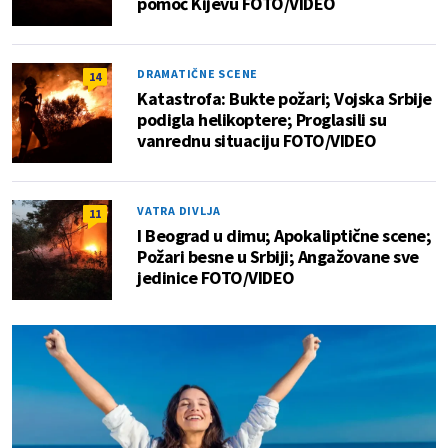
pomoć Kijevu FOTO/VIDEO
DRAMATIČNE SCENE
14
Katastrofa: Bukte požari; Vojska Srbije
podigla helikoptere; Proglasili su
vanrednu situaciju FOTO/VIDEO
VATRA DIVLJA
11
I Beograd u dimu; Apokaliptične scene;
Požari besne u Srbiji; Angažovane sve
jedinice FOTO/VIDEO