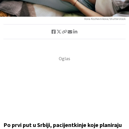
Ilona Kozhevnikova/Shutterstock
Po prvi put u Srbiji, pacijentkinje koje planiraju