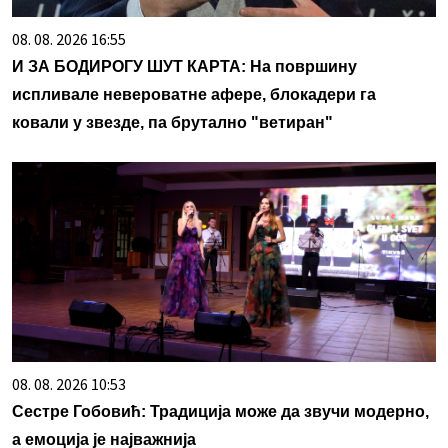
08. 08. 2026 16:55
И ЗА БОДИРОГУ ШУТ КАРТА: На површину
испливале невероватне афере, блокадери га
ковали у звезде, па брутално "ветиран"
08. 08. 2026 10:53
Сестре Гобовић: Традиција може да звучи модерно,
а емоција је најважнија