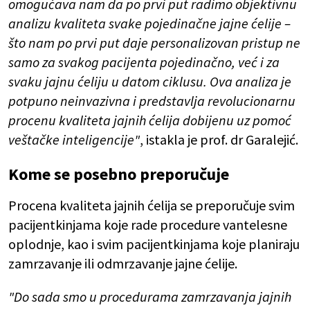
omogućava nam da po prvi put radimo objektivnu
analizu kvaliteta svake pojedinačne jajne ćelije –
što nam po prvi put daje personalizovan pristup ne
samo za svakog pacijenta pojedinačno, već i za
svaku jajnu ćeliju u datom ciklusu. Ova analiza je
potpuno neinvazivna i predstavlja revolucionarnu
procenu kvaliteta jajnih ćelija dobijenu uz pomoć
veštačke inteligencije"
, istakla je prof. dr Garalejić.
Kome se posebno preporučuje
Procena kvaliteta jajnih ćelija se preporučuje svim
pacijentkinjama koje rade procedure vantelesne
oplodnje, kao i svim pacijentkinjama koje planiraju
zamrzavanje ili odmrzavanje jajne ćelije.
"Do sada smo u procedurama zamrzavanja jajnih