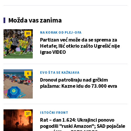
Možda vas zanima
NA KORAK OD PLEJ-OFA
80
Partizan već može da se sprema za
Hetafe; Ilić otkrio zašto Ugrešić nije
igrao VIDEO
EVO ŠTA SE KAŽNJAVA
6
Dronovi patroliraju nad grčkim
plažama: Kazne idu do 73.000 evra
ISTOČNI FRONT
17
Rat – dan 1.624: Ukrajinci ponovo
pogodili "ruski Amazon"; SAD pojačale