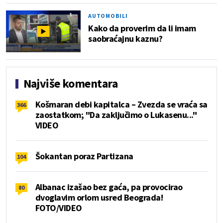
AUTOMOBILI
Kako da proverim da li imam
saobraćajnu kaznu?
Najviše komentara
Košmaran debi kapitalca – Zvezda se vraća sa
366
zaostatkom; "Da zaključimo o Lukasenu..."
VIDEO
Šokantan poraz Partizana
104
Albanac izašao bez gaća, pa provocirao
80
dvoglavim orlom usred Beograda!
FOTO/VIDEO