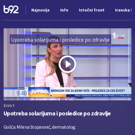
Najnovije
Info
Istočni front
Iranska kr
Nova vest
Upotreba solarijuma i posledice po zdravlje
Play
Vide
ŽIVOT
Upotreba solarijuma i posledice po zdravlje
Gošća: Milena Stojanović, dermatolog.