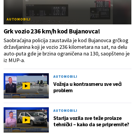
AUTOMOBILI
Grk vozio 236 km/h kod Bujanovca!
Saobraćajna policija zaustavila je kod Bujanovca grčkog
državljanina koji je vozio 236 kilometara na sat, na delu
auto-puta gde je brzina ograničena na 130, saopšteno je
iz MUP-a.
AUTOMOBILI
Vožnja u kontrasmeru sve veći
problem
AUTOMOBILI
Starija vozila sve teže prolaze
tehnički – kako da se pripremite?