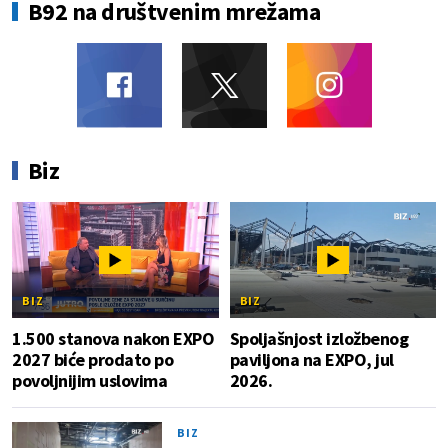
B92 na društvenim mrežama
Biz
BIZ
BIZ
1.500 stanova nakon EXPO
Spoljašnjost izložbenog
2027 biće prodato po
paviljona na EXPO, jul
povoljnijim uslovima
2026.
BIZ