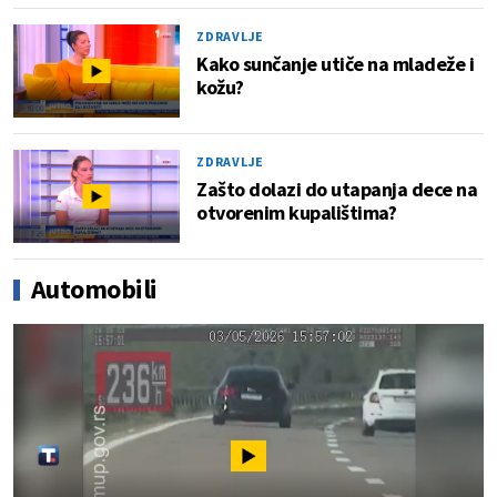
ZDRAVLJE
Kako sunčanje utiče na mladeže i
kožu?
ZDRAVLJE
Zašto dolazi do utapanja dece na
otvorenim kupalištima?
Automobili