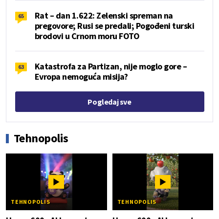
Rat – dan 1.622: Zelenski spreman na
65
pregovore; Rusi se predali; Pogođeni turski
brodovi u Crnom moru FOTO
Katastrofa za Partizan, nije moglo gore –
63
Evropa nemoguća misija?
Pogledaj sve
Tehnopolis
TEHNOPOLIS
TEHNOPOLIS