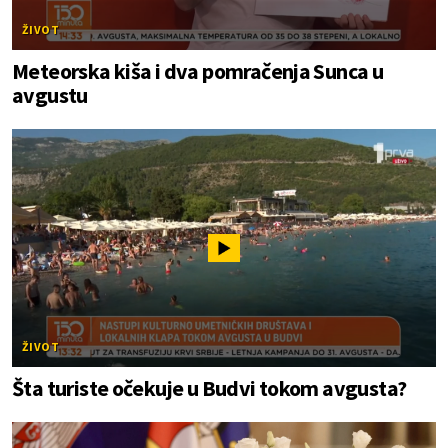
ŽIVOT
Meteorska kiša i dva pomračenja Sunca u
avgustu
ŽIVOT
Šta turiste očekuje u Budvi tokom avgusta?