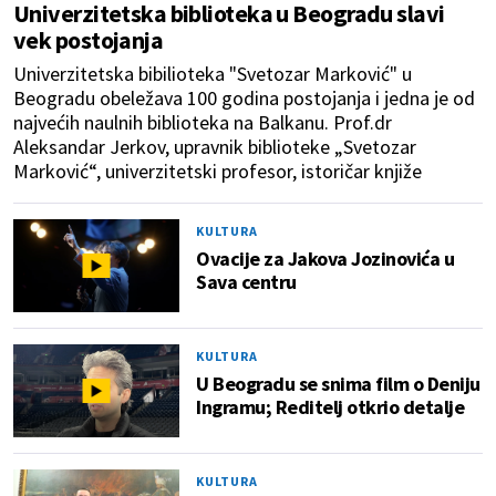
Univerzitetska biblioteka u Beogradu slavi
vek postojanja
Univerzitetska bibilioteka "Svetozar Marković" u
Beogradu obeležava 100 godina postojanja i jedna je od
najvećih naulnih biblioteka na Balkanu. Prof.dr
Aleksandar Jerkov, upravnik biblioteke „Svetozar
Marković“, univerzitetski profesor, istoričar knjiže
KULTURA
Ovacije za Jakova Jozinovića u
Sava centru
KULTURA
U Beogradu se snima film o Deniju
Ingramu; Reditelj otkrio detalje
KULTURA