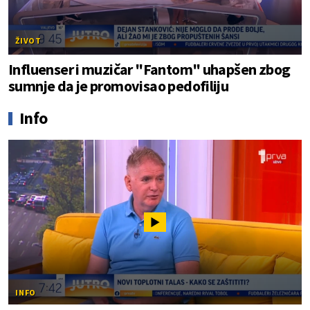
ŽIVOT
Influenser i muzičar "Fantom" uhapšen zbog
sumnje da je promovisao pedofiliju
Info
INFO