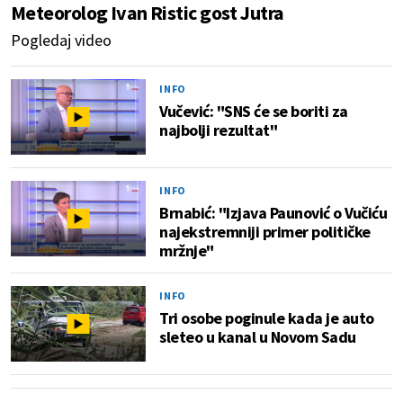
Meteorolog Ivan Ristic gost Jutra
Pogledaj video
INFO
Vučević: "SNS će se boriti za
najbolji rezultat"
INFO
Brnabić: "Izjava Paunović o Vučiću
najekstremniji primer političke
mržnje"
INFO
Tri osobe poginule kada je auto
sleteo u kanal u Novom Sadu