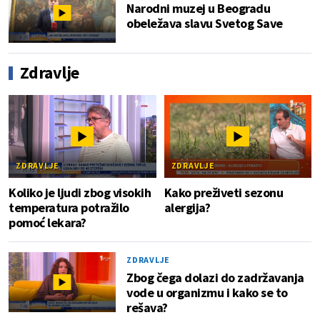
Narodni muzej u Beogradu
obeležava slavu Svetog Save
Zdravlje
ZDRAVLJE
ZDRAVLJE
Koliko je ljudi zbog visokih
Kako preživeti sezonu
temperatura potražilo
alergija?
pomoć lekara?
ZDRAVLJE
Zbog čega dolazi do zadržavanja
vode u organizmu i kako se to
rešava?