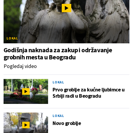
LOKAL
Godišnja naknada za zakup i održavanje
grobnih mesta u Beogradu
Pogledaj video
LOKAL
Prvo groblje za kućne ljubimce u
Srbiji radi u Beogradu
LOKAL
Novo groblje