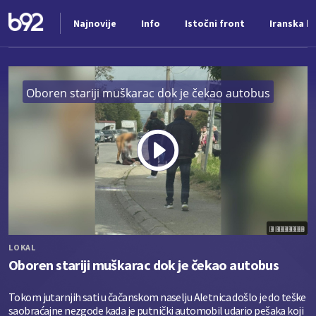
Najnovije
Info
Istočni front
Iranska kr
Nova vest
Oboren stariji muškarac dok je čekao autobus
Play
Vide
LOKAL
Oboren stariji muškarac dok je čekao autobus
Tokom jutarnjih sati u čačanskom naselju Aletnica došlo je do teške
saobraćajne nezgode kada je putnički automobil udario pešaka koji