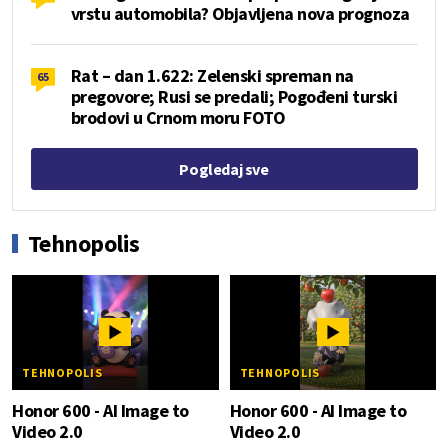
vrstu automobila? Objavljena nova prognoza
Rat – dan 1.622: Zelenski spreman na
65
pregovore; Rusi se predali; Pogođeni turski
brodovi u Crnom moru FOTO
Pogledaj sve
Tehnopolis
TEHNOPOLIS
TEHNOPOLIS
Honor 600 - AI Image to
Honor 600 - AI Image to
Video 2.0
Video 2.0