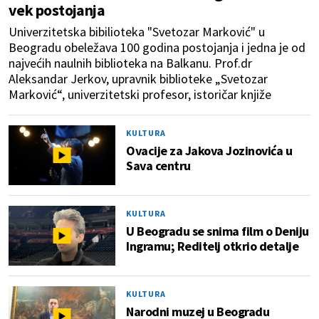
vek postojanja
Univerzitetska bibilioteka "Svetozar Marković" u
Beogradu obeležava 100 godina postojanja i jedna je od
najvećih naulnih biblioteka na Balkanu. Prof.dr
Aleksandar Jerkov, upravnik biblioteke „Svetozar
Marković“, univerzitetski profesor, istoričar knjiže
KULTURA
Ovacije za Jakova Jozinovića u
Sava centru
KULTURA
U Beogradu se snima film o Deniju
Ingramu; Reditelj otkrio detalje
KULTURA
Narodni muzej u Beogradu