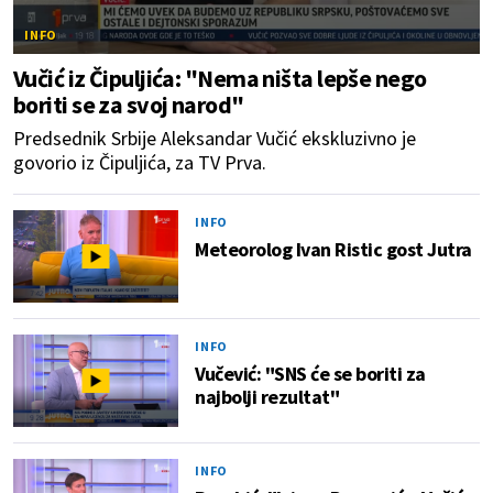
INFO
Vučić iz Čipuljića: "Nema ništa lepše nego
boriti se za svoj narod"
Predsednik Srbije Aleksandar Vučić ekskluzivno je
govorio iz Čipuljića, za TV Prva.
INFO
Meteorolog Ivan Ristic gost Jutra
INFO
Vučević: "SNS će se boriti za
najbolji rezultat"
INFO