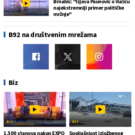
Brnabić: "Izjava Paunović o Vučiću
najekstremniji primer političke
mržnje"
B92 na društvenim mrežama
Biz
BIZ
BIZ
1.500 stanova nakon EXPO
Spoljašnjost izložbenog