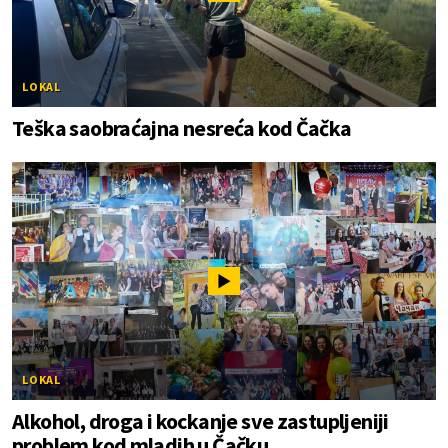
LOKAL
Teška saobraćajna nesreća kod Čačka
LOKAL
Alkohol, droga i kockanje sve zastupljeniji
problem kod mladih u Čačku