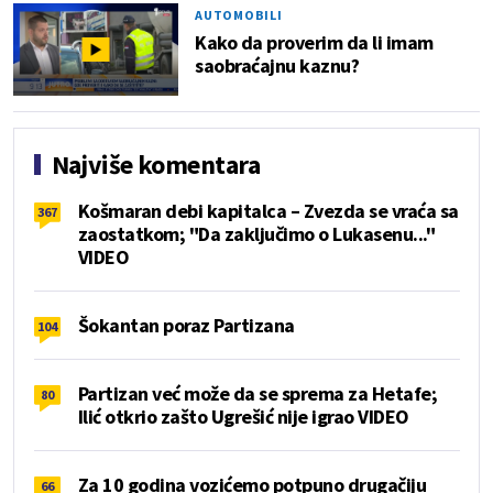
AUTOMOBILI
Kako da proverim da li imam
saobraćajnu kaznu?
Najviše komentara
Košmaran debi kapitalca – Zvezda se vraća sa
367
zaostatkom; "Da zaključimo o Lukasenu..."
VIDEO
Šokantan poraz Partizana
104
Partizan već može da se sprema za Hetafe;
80
Ilić otkrio zašto Ugrešić nije igrao VIDEO
Za 10 godina vozićemo potpuno drugačiju
66