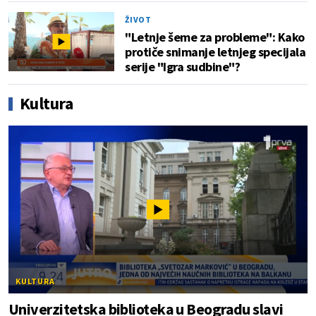
ŽIVOT
"Letnje šeme za probleme": Kako
protiče snimanje letnjeg specijala
serije "Igra sudbine"?
Kultura
KULTURA
Univerzitetska biblioteka u Beogradu slavi