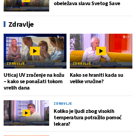
obeležava slavu Svetog Save
Zdravlje
ZDRAVLJE
ZDRAVLJE
Uticaj UV zračenje na kožu
Kako se hraniti kada su
– kako se ponašati tokom
velike vrućine?
vrelih dana
ZDRAVLJE
Koliko je ljudi zbog visokih
temperatura potražilo pomoć
lekara?