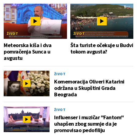
ŽIVOT
ŽIVOT
Meteorska kiša i dva
Šta turiste očekuje u Budvi
pomračenja Sunca u
tokom avgusta?
avgustu
ŽIVOT
Komemoracija Oliveri Katarini
održana u Skupštini Grada
Beograda
ŽIVOT
Influenser i muzičar "Fantom"
uhapšen zbog sumnje da je
promovisao pedofiliju