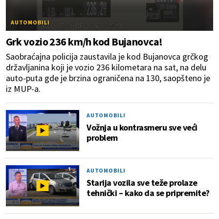
AUTOMOBILI
Grk vozio 236 km/h kod Bujanovca!
Saobraćajna policija zaustavila je kod Bujanovca grčkog
državljanina koji je vozio 236 kilometara na sat, na delu
auto-puta gde je brzina ograničena na 130, saopšteno je
iz MUP-a.
AUTOMOBILI
Vožnja u kontrasmeru sve veći
problem
AUTOMOBILI
Starija vozila sve teže prolaze
tehnički – kako da se pripremite?