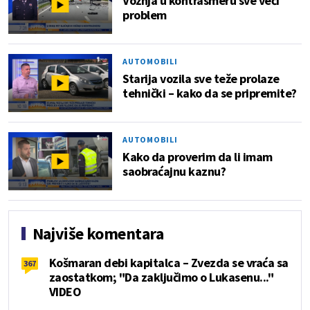
Vožnja u kontrasmeru sve veći
problem
AUTOMOBILI
Starija vozila sve teže prolaze
tehnički – kako da se pripremite?
AUTOMOBILI
Kako da proverim da li imam
saobraćajnu kaznu?
Najviše komentara
Košmaran debi kapitalca – Zvezda se vraća sa
367
zaostatkom; "Da zaključimo o Lukasenu..."
VIDEO