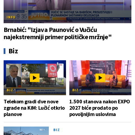
INFO
Brnabić: "Izjava Paunović o Vučiću
najekstremniji primer političke mržnje"
Biz
BIZ
BIZ
Telekom gradi dve nove
1.500 stanova nakon EXPO
zgrade na KiM: Lučić otkrio
2027 biće prodato po
planove
povoljnijim uslovima
BIZ