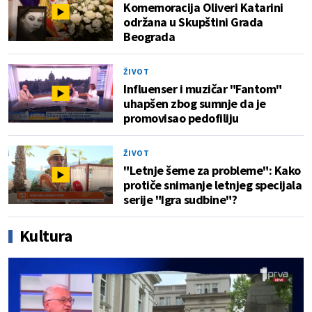
Komemoracija Oliveri Katarini
održana u Skupštini Grada
Beograda
ŽIVOT
Influenser i muzičar "Fantom"
uhapšen zbog sumnje da je
promovisao pedofiliju
ŽIVOT
"Letnje šeme za probleme": Kako
protiče snimanje letnjeg specijala
serije "Igra sudbine"?
Kultura