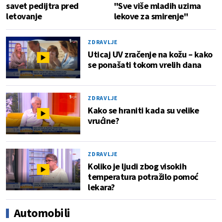
savet pedijtra pred
"Sve više mladih uzima
letovanje
lekove za smirenje"
ZDRAVLJE
Uticaj UV zračenje na kožu – kako
se ponašati tokom vrelih dana
ZDRAVLJE
Kako se hraniti kada su velike
vrućine?
ZDRAVLJE
Koliko je ljudi zbog visokih
temperatura potražilo pomoć
lekara?
Automobili