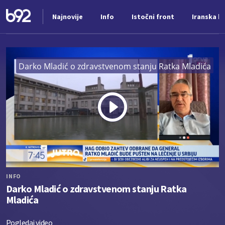
Najnovije
Info
Istočni front
Iranska kr
Nova vest
Darko Mladić o zdravstvenom stanju Ratka Mladića
Play
Vide
INFO
Darko Mladić o zdravstvenom stanju Ratka
Mladića
Pogledaj video