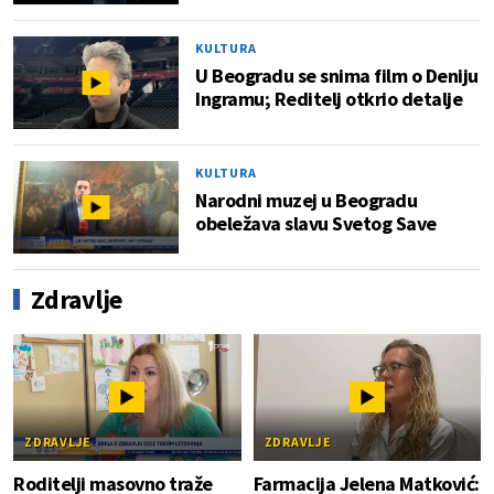
KULTURA
U Beogradu se snima film o Deniju
Ingramu; Reditelj otkrio detalje
KULTURA
Narodni muzej u Beogradu
obeležava slavu Svetog Save
Zdravlje
ZDRAVLJE
ZDRAVLJE
Roditelji masovno traže
Farmacija Jelena Matković: