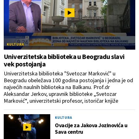
KULTURA
Univerzitetska biblioteka u Beogradu slavi
vek postojanja
Univerzitetska bibilioteka "Svetozar Marković" u
Beogradu obeležava 100 godina postojanja i jedna je od
najvećih naulnih biblioteka na Balkanu. Prof.dr
Aleksandar Jerkov, upravnik biblioteke „Svetozar
Marković“, univerzitetski profesor, istoričar knjiže
KULTURA
Ovacije za Jakova Jozinovića u
Sava centru