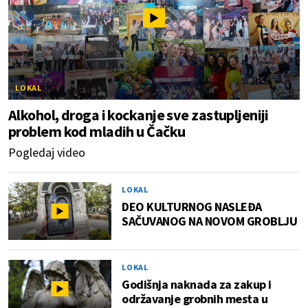
LOKAL
Alkohol, droga i kockanje sve zastupljeniji
problem kod mladih u Čačku
Pogledaj video
LOKAL
DEO KULTURNOG NASLEĐA
SAČUVANOG NA NOVOM GROBLJU
LOKAL
Godišnja naknada za zakup i
održavanje grobnih mesta u