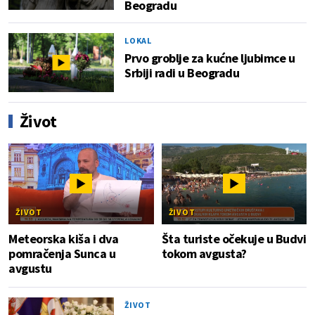
Beogradu
LOKAL
Prvo groblje za kućne ljubimce u
Srbiji radi u Beogradu
Život
ŽIVOT
ŽIVOT
Meteorska kiša i dva
Šta turiste očekuje u Budvi
pomračenja Sunca u
tokom avgusta?
avgustu
ŽIVOT