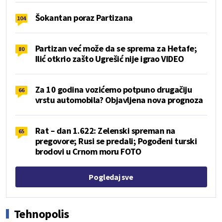
Šokantan poraz Partizana
104
Partizan već može da se sprema za Hetafe;
80
Ilić otkrio zašto Ugrešić nije igrao VIDEO
Za 10 godina vozićemo potpuno drugačiju
66
vrstu automobila? Objavljena nova prognoza
Rat – dan 1.622: Zelenski spreman na
65
pregovore; Rusi se predali; Pogođeni turski
brodovi u Crnom moru FOTO
Pogledaj sve
Tehnopolis