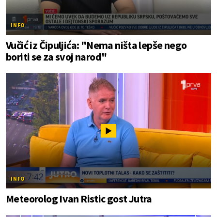
INFO
Vučić iz Čipuljića: "Nema ništa lepše nego
boriti se za svoj narod"
INFO
Meteorolog Ivan Ristic gost Jutra